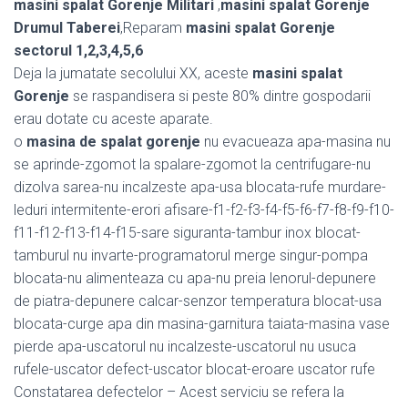
masini spalat Gorenje Militari
,
masini spalat Gorenje
Drumul Taberei
,Reparam
masini spalat Gorenje
sectorul 1,2,3,4,5,6
Deja la jumatate secolului XX, aceste
masini spalat
Gorenje
se raspandisera si peste 80% dintre gospodarii
erau dotate cu aceste aparate.
o
masina de spalat gorenje
nu evacueaza apa-masina nu
se aprinde-zgomot la spalare-zgomot la centrifugare-nu
dizolva sarea-nu incalzeste apa-usa blocata-rufe murdare-
leduri intermitente-erori afisare-f1-f2-f3-f4-f5-f6-f7-f8-f9-f10-
f11-f12-f13-f14-f15-sare siguranta-tambur inox blocat-
tamburul nu invarte-programatorul merge singur-pompa
blocata-nu alimenteaza cu apa-nu preia lenorul-depunere
de piatra-depunere calcar-senzor temperatura blocat-usa
blocata-curge apa din masina-garnitura taiata-masina vase
pierde apa-uscatorul nu incalzeste-uscatorul nu usuca
rufele-uscator defect-uscator blocat-eroare uscator rufe
Constatarea defectelor – Acest serviciu se refera la