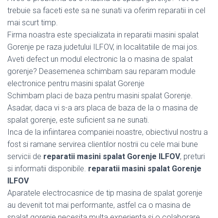
trebuie sa faceti este sa ne sunati va oferim reparatii in cel
mai scurt timp.
Firma noastra este specializata in reparatii masini spalat
Gorenje pe raza judetului ILFOV, in localitatiile de mai jos.
Aveti defect un modul electronic la o masina de spalat
gorenje? Deasemenea schimbam sau reparam module
electronice pentru masini spalat Gorenje
Schimbam placi de baza pentru masini spalat Gorenje.
Asadar, daca vi s-a ars placa de baza de la o masina de
spalat gorenje, este suficient sa ne sunati.
Inca de la infiintarea companiei noastre, obiectivul nostru a
fost si ramane servirea clientilor nostrii cu cele mai bune
servicii de
reparatii masini spalat Gorenje ILFOV
, preturi
si informatii disponibile.
reparatii masini spalat Gorenje
ILFOV
Aparatele electrocasnice de tip masina de spalat gorenje
au devenit tot mai performante, astfel ca o masina de
spalat gorenje necesita multa experienta si o colaborare