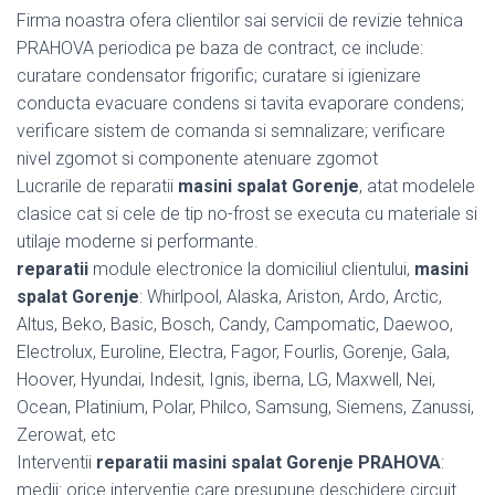
Firma noastra ofera clientilor sai servicii de revizie tehnica
PRAHOVA periodica pe baza de contract, ce include:
curatare condensator frigorific; curatare si igienizare
conducta evacuare condens si tavita evaporare condens;
verificare sistem de comanda si semnalizare; verificare
nivel zgomot si componente atenuare zgomot
Lucrarile de reparatii
masini spalat Gorenje
, atat modelele
clasice cat si cele de tip no-frost se executa cu materiale si
utilaje moderne si performante.
reparatii
module electronice la domiciliul clientului,
masini
spalat Gorenje
: Whirlpool, Alaska, Ariston, Ardo, Arctic,
Altus, Beko, Basic, Bosch, Candy, Campomatic, Daewoo,
Electrolux, Euroline, Electra, Fagor, Fourlis, Gorenje, Gala,
Hoover, Hyundai, Indesit, Ignis, iberna, LG, Maxwell, Nei,
Ocean, Platinium, Polar, Philco, Samsung, Siemens, Zanussi,
Zerowat, etc
Interventii
reparatii masini spalat Gorenje PRAHOVA
:
medii: orice interventie care presupune deschidere circuit