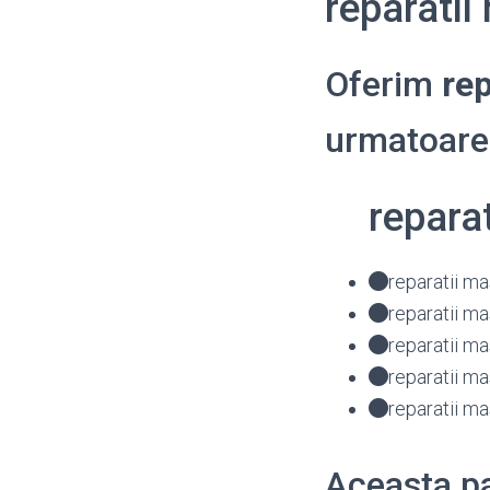
reparati
Oferim
rep
urmatoarel
repara
reparatii m
reparatii m
reparatii m
reparatii m
reparatii m
Aceasta pa