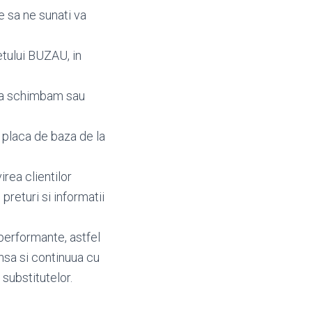
e sa ne sunati va
etului BUZAU, in
ea schimbam sau
 placa de baza de la
irea clientilor
, preturi si informatii
performante, astfel
nsa si continuua cu
 substitutelor.