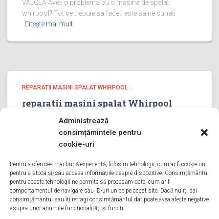
VALCEA Aveti o problema cu o masina de spalat
whirpool? Tot ce trebuie sa faceti este sa ne sunati
Citește mai mult
REPARATII MASINI SPALAT WHIRPOOL
reparatii masini spalat Whirpool
PRAHOVA
Administrează
reparatii masini spalat Whirpool PRAHOVA Bine ati venit
consimțămintele pentru
pe pagina noastra de reparatii masini spalat Whirpool
cookie-uri
PRAHOVA Aveti o problema cu o masina de spalat
whirpool? Tot ce trebuie sa faceti este sa ne sunati
Pentru a oferi cea mai bună experiență, folosim tehnologii, cum ar fi cookie-uri,
pentru a stoca și/sau accesa informațiile despre dispozitive. Consimțământul
Citește mai mult
pentru aceste tehnologii ne permite să procesăm date, cum ar fi
comportamentul de navigare sau ID-uri unice pe acest site. Dacă nu îți dai
consimțământul sau îți retragi consimțământul dat poate avea afecte negative
asupra unor anumite funcționalități și funcții.