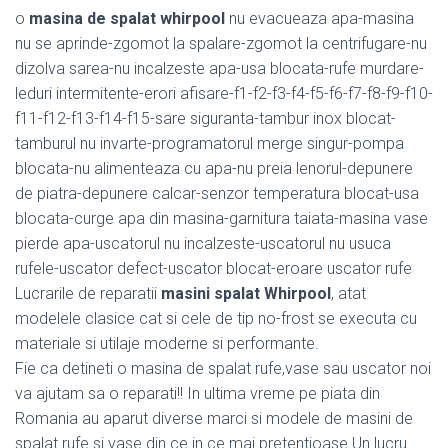
o
masina de spalat whirpool
nu evacueaza apa-masina
nu se aprinde-zgomot la spalare-zgomot la centrifugare-nu
dizolva sarea-nu incalzeste apa-usa blocata-rufe murdare-
leduri intermitente-erori afisare-f1-f2-f3-f4-f5-f6-f7-f8-f9-f10-
f11-f12-f13-f14-f15-sare siguranta-tambur inox blocat-
tamburul nu invarte-programatorul merge singur-pompa
blocata-nu alimenteaza cu apa-nu preia lenorul-depunere
de piatra-depunere calcar-senzor temperatura blocat-usa
blocata-curge apa din masina-garnitura taiata-masina vase
pierde apa-uscatorul nu incalzeste-uscatorul nu usuca
rufele-uscator defect-uscator blocat-eroare uscator rufe
Lucrarile de reparatii
masini spalat Whirpool
, atat
modelele clasice cat si cele de tip no-frost se executa cu
materiale si utilaje moderne si performante.
Fie ca detineti o masina de spalat rufe,vase sau uscator noi
va ajutam sa o reparati!! In ultima vreme pe piata din
Romania au aparut diverse marci si modele de masini de
spalat rufe si vase din ce in ce mai pretentioase.Un lucru