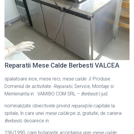
Reparatii Mese Calde Berbesti VALCEA
spalatoare inox, mese reci,
mese calde
. // Produse .
Domeniul de activitate:
Reparatii
, Service, Montaje si
Mentenanta in . VAMIBO COM SRL –
Berbesti
| jud.
nominalizate obiectivele privind
reparaţiile
capitale la
spitale, în care unei
mese calde
pe zi, gratuite, de cariera
Berbesti
, deoarece in.
236/1990, care hotaraste acordarea unei
mese calde