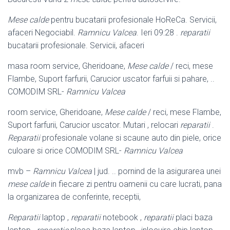
Mese calde
pentru bucatarii profesionale HoReCa. Servicii,
afaceri Negociabil.
Ramnicu Valcea
. Ieri 09:28 .
reparatii
bucatarii profesionale. Servicii, afaceri
masa room service, Gheridoane,
Mese calde
/ reci, mese
Flambe, Suport farfurii, Carucior uscator farfuii si pahare, ..
COMODIM SRL-
Ramnicu Valcea
room service, Gheridoane,
Mese calde
/ reci, mese Flambe,
Suport farfurii, Carucior uscator. Mutari , relocari
reparatii
.
Reparatii
profesionale volane si scaune auto din piele, orice
culoare si orice COMODIM SRL-
Ramnicu Valcea
mvb –
Ramnicu Valcea
| jud. .. pornind de la asigurarea unei
mese calde
in fiecare zi pentru oamenii cu care lucrati, pana
la organizarea de conferinte, receptii,
Reparatii
laptop ,
reparatii
notebook ,
reparatii
placi baza