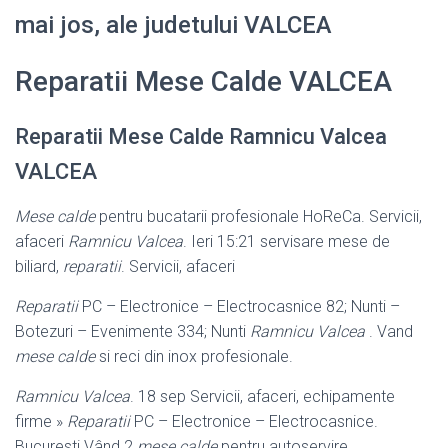
mai jos, ale judetului VALCEA
Reparatii Mese Calde VALCEA
Reparatii Mese Calde Ramnicu Valcea
VALCEA
Mese calde
pentru bucatarii profesionale HoReCa. Servicii,
afaceri
Ramnicu Valcea
. Ieri 15:21 servisare mese de
biliard,
reparatii
. Servicii, afaceri
Reparatii
PC – Electronice – Electrocasnice 82; Nunti –
Botezuri – Evenimente 334; Nunti
Ramnicu Valcea
. Vand
mese calde
si reci din inox profesionale.
Ramnicu Valcea
. 18 sep Servicii, afaceri, echipamente
firme »
Reparatii
PC – Electronice – Electrocasnice.
Bucuresti Vând 2
mese calde
pentru autoservire.