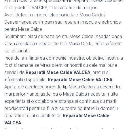
Firma noastra este specializata in Reparatii Mese Calde pe
raza judetului VALCEA, in localitatiile de mai jos.
Aveti defect un modul electronic la o Masa Calda?
Deasemenea schimbam sau reparam module electronice
pentru Mese Calde
Schimbam placi de baza pentru Mese Calde. Asadar, daca
vi s-a ars placa de baza de la o Masa Calda, este suficient
sa ne sunati.
Inca de la infiintarea companiei noastre, obiectivul nostru a
fost si ramane servirea clientilor nostrii cu cele mai bune
servicii de
Reparatii Mese Calde VALCEA
, preturi si
informatii disponibile.
Reparatii Mese Calde VALCEA
Aparatele electrocasnice de tip Masa Calda au devenit tot
mai performante, astfel ca o Masa Calda necesita multa
experienta si o colaborare stransa si continuua cu marii
producatori pentru a fi la zi cu toate noutatile in domeniul
reparatiilor si al substitutelor.
Reparatii Mese Calde
VALCEA