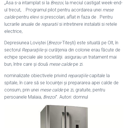
„Asa s-a intamplat si la
Brezoi
, la meciul castigat week-end-
ul trecut,. . Programul pilot pentru acordarea unei
mese
calde
pentru elevi si prescolari, aflat in faza de . Pentru
lucrarile anuale de
reparatii
si intretinere instalatii si retele
electrice,
Depresiunea Loviştei (
Brezoi
-Titeşti) este situată pe Olt, în
sectorul
Reparaţiile
şi curăţenia din colonie erau făcute de
echipe speciale ale societăţii. asigurau un tratament mai
bun, între care şi două
mese calde
pe zi.
nominalizate obiectivele privind
reparaţiile
capitale la
spitale, în care să se locuinţei şi prepararea apei calde de
consum, prin unei
mese calde
pe zi, gratuite, pentru
persoanele Malaia,
Brezoi
”. Autori: domnul