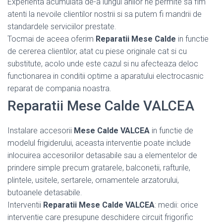
Experienta acumulata de-a lungul anilor ne permite sa fim
atenti la nevoile clientilor nostrii si sa putem fi mandrii de
standardele serviciilor prestate.
Tocmai de aceea oferim
Reparatii Mese Calde
in functie
de cererea clientilor, atat cu piese originale cat si cu
substitute, acolo unde este cazul si nu afecteaza deloc
functionarea in conditii optime a aparatului electrocasnic
reparat de compania noastra.
Reparatii Mese Calde VALCEA
Instalare accesorii
Mese Calde VALCEA
in functie de
modelul frigiderului, aceasta interventie poate include
inlocuirea accesoriilor detasabile sau a elementelor de
prindere simple precum gratarele, balconetii, rafturile,
plintele, usitele, sertarele, ornamentele arzatorului,
butoanele detasabile.
Interventii
Reparatii Mese Calde VALCEA
: medii: orice
interventie care presupune deschidere circuit frigorific