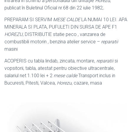
intrarea în schimb a personalului din unităţile
Horezu
,
publicat în Buletinul Oficial nr.68 din 22 iulie 1982;.
PREPARAM SI SERVIM
MESE CALDE
LA NUMAI 10 LEI. APA
MINERALA SI PLATA, PUFULETI DIN SURSA DE APE F1
HOREZU
, DISTRIBUTIE statie peco , vanzarea de
combustibili motorin , benzina atelier service –
reparatii
masini
ACOPERIS cu tabla lindab, zincata, montare,
reparatii
si
vopsitorii, tabla, atestat pentru obiective ultracentrale,
salariul net 1.100 lei + 2
mese calde
Transport inclus in
Bucuresti, Pitesti, Valcea,
Horezu
, cazare, masa