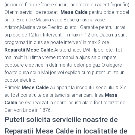
(inlocuire filtru, refacere suduri, incarcare cu agent frigorific)
Oferim servicii de reparatii
Mese Calde
pentru orice model
si tip. Exemple:Masina vase Bosch,masina vase
Ariston,Masina vase,Electrolux etc.. Garantie pentru lucrari
si piese de 12 luni.Interventii in maxim 12 ore.Daca nu sunt
programari in curs se poate interveni in max 2 ore.
Reparatii Mese Calde
,Ariston,Indesit,Whirlpool etc. Tot
mai mult in ultima vreme romanul a ajuns sa cumpere
cuptoare electrice in detrimentul celor pe gaz.O alegere
foarte buna spun.Mai jos voi explica cum putem utiliza un
cuptor electric.
Primele
Mese Calde
au aparut la inceputul secolului XIX si
au fost construite de britanici si americani. Insa
Masa
Calda
ce s-a realizat la scara industriala a fost realizat de
Carl von Linde in 1876.
Puteti solicita serviciile noastre de
Reparatii Mese Calde in localitatile de