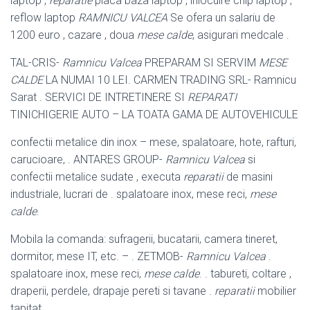
laptop ,
reparatie
placa baza laptop , inlocuire chip laptop ,
reflow laptop
RAMNICU VALCEA
Se ofera un salariu de
1200 euro , cazare , doua
mese calde
, asigurari medcale .
TAL-CRIS-
Ramnicu Valcea
PREPARAM SI SERVIM
MESE
CALDE
LA NUMAI 10 LEI. CARMEN TRADING SRL- Ramnicu
Sarat . SERVICI DE INTRETINERE SI
REPARATI
TINICHIGERIE AUTO – LA TOATA GAMA DE AUTOVEHICULE
confectii metalice din inox – mese, spalatoare, hote, rafturi,
carucioare, . ANTARES GROUP-
Ramnicu Valcea
si
confectii metalice sudate , executa
reparatii
de masini
industriale, lucrari de . spalatoare inox, mese reci,
mese
calde
.
Mobila la comanda: sufragerii, bucatarii, camera tineret,
dormitor, mese IT, etc. – . ZETMOB-
Ramnicu Valcea
.
spalatoare inox, mese reci,
mese calde
. . tabureti, coltare ,
draperii, perdele, drapaje pereti si tavane .
reparatii
mobilier
tapitat.