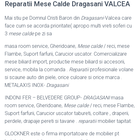
Reparatii Mese Calde Dragasani VALCEA
Mai stiu pe Domnul Cristi Baron din
Dragasani
-Valcea care
face cum se acorda prioritate( apropo multi vreti soferi cu
3
mese calde
pe zi sa
masa room service, Gheridoane,
Mese calde
/ reci, mese
Flambe, Suport farfurii, Carucior uscator. Comercializare
mese biliard import, productie mese biliard si accesorii,
service, mobila la comanda .
Reparatii
profesionale volane
si scaune auto din piele, orice culoare si orice marca .
METALAXIS INOX-
Dragasani
INDONI FER – BELVEDERE GROUP-
DRAGASANI
masa
room service, Gheridoane,
Mese calde
/ reci, mese Flambe,
Suport farfurii, Carucior uscator tabureti, coltare , draperii,
perdele, drapaje pereti si tavane .
reparatii
mobilier tapitat.
GLOCKNER este o firma importatoare de mobilier pt