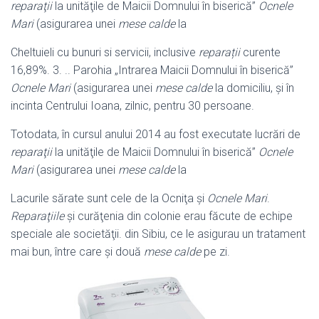
reparaţii
la unităţile de Maicii Domnului în biserică”
Ocnele
Mari
(asigurarea unei
mese calde
la
Cheltuieli cu bunuri si servicii, inclusive
reparații
curente
16,89%. 3. .. Parohia „Intrarea Maicii Domnului în biserică”
Ocnele Mari
(asigurarea unei
mese calde
la domiciliu, şi în
incinta Centrului Ioana, zilnic, pentru 30 persoane.
Totodata, în cursul anului 2014 au fost executate lucrări de
reparaţii
la unităţile de Maicii Domnului în biserică”
Ocnele
Mari
(asigurarea unei
mese calde
la
Lacurile sărate sunt cele de la Ocniţa şi
Ocnele Mari
.
Reparaţiile
şi curăţenia din colonie erau făcute de echipe
speciale ale societăţii. din Sibiu, ce le asigurau un tratament
mai bun, între care şi două
mese calde
pe zi.