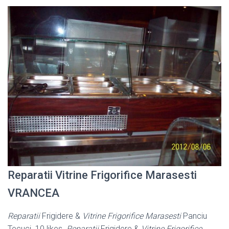
Reparatii Vitrine Frigorifice Marasesti
VRANCEA
Reparatii
Frigidere &
Vitrine Frigorifice Marasesti
Panciu
Tecuci. 10 likes.
Reparatii
Frigidere &
Vitrine Frigorifice