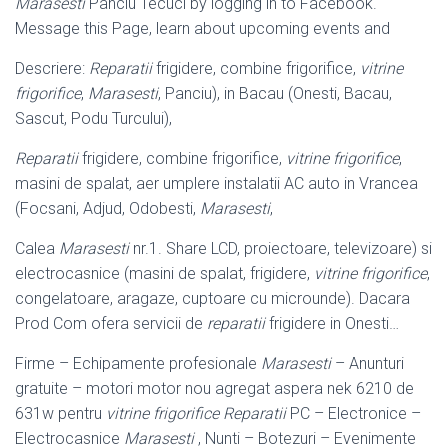
Marasesti
Panciu Tecuci by logging in to Facebook.
Message this Page, learn about upcoming events and
Descriere:
Reparatii
frigidere, combine frigorifice,
vitrine
frigorifice
,
Marasesti
, Panciu), in Bacau (Onesti, Bacau,
Sascut, Podu Turcului),
Reparatii
frigidere, combine frigorifice,
vitrine frigorifice
,
masini de spalat, aer umplere instalatii AC auto in Vrancea
(Focsani, Adjud, Odobesti,
Marasesti
,
Calea
Marasesti
nr.1. Share LCD, proiectoare, televizoare) si
electrocasnice (
masini de spalat, frigidere,
vitrine frigorifice
,
congelatoare, aragaze, cuptoare cu microunde). Dacara
Prod Com ofera servicii de
reparatii
frigidere in Onesti…
Firme – Echipamente profesionale
Marasesti
– Anunturi
gratuite – motori motor nou agregat aspera nek 6210 de
631w pentru
vitrine frigorifice
Reparatii
PC – Electronice –
Electrocasnice
Marasesti
, Nunti – Botezuri – Evenimente