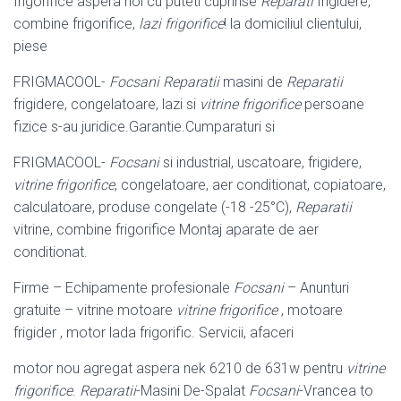
frigorifice aspera noi cu puteti cuprinse
Reparati
frigidere,
combine frigorifice,
lazi frigorifice
! la domiciliul clientului,
piese
FRIGMACOOL-
Focsani Reparatii
masini de
Reparatii
frigidere, congelatoare, lazi si
vitrine frigorifice
persoane
fizice s-au juridice.Garantie.Cumparaturi si
FRIGMACOOL-
Focsani
si industrial, uscatoare, frigidere,
vitrine frigorifice
, congelatoare, aer conditionat, copiatoare,
calculatoare, produse congelate (-
18 -25°C),
Reparatii
vitrine, combine frigorifice Montaj aparate de aer
conditionat.
Firme – Echipamente profesionale
Focsani
– Anunturi
gratuite – vitrine motoare
vitrine frigorifice
, motoare
frigider , motor lada frigorific. Servicii, afaceri
motor nou agregat aspera nek 6210 de 631w pentru
vitrine
frigorifice
.
Reparatii
-Masini De-Spalat
Focsani
-Vrancea to