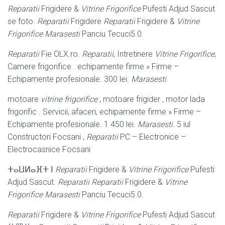
Reparatii
Frigidere &
Vitrine Frigorifice
Pufesti Adjud Sascut
se foto.
Reparatii
Frigidere
Reparatii
Frigidere &
Vitrine
Frigorifice Marasesti
Panciu Tecuci5.0.
Reparatii
Fie OLX.ro.
Reparatii
, Intretinere
Vitrine Frigorifice
,
Camere frigorifice . echipamente firme » Firme –
Echipamente profesionale. 300 lei.
Marasesti
.
motoare
vitrine frigorifice
, motoare frigider , motor lada
frigorific . Servicii, afaceri, echipamente firme » Firme –
Echipamente profesionale. 1 450 lei.
Marasesti
. 5 iul
Constructori Focsani ,
Reparatii
PC – Electronice –
Electrocasnice Focsani
ⵜⴰⵡⵍⴰⴼⵜ ⵏ
Reparatii
Frigidere &
Vitrine Frigorifice
Pufesti
Adjud Sascut.
Reparatii
Reparatii
Frigidere &
Vitrine
Frigorifice Marasesti
Panciu Tecuci5.0.
Reparatii
Frigidere &
Vitrine Frigorifice
Pufesti Adjud Sascut