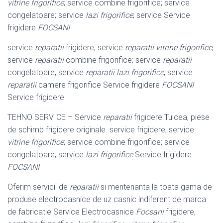
vitrine frigorifice
; service combine frigorifice; service
congelatoare; service
lazi frigorifice
; service Service
frigidere
FOCSANI
service
reparatii
frigidere; service
reparatii vitrine frigorifice
;
service
reparatii
combine frigorifice; service
reparatii
congelatoare; service
reparatii lazi frigorifice
; service
reparatii
camere frigorifice Service frigidere
FOCSANI
Service frigidere
TEHNO SERVICE – Service
reparatii
frigidere Tulcea, piese
de schimb frigidere originale. service frigidere; service
vitrine frigorifice
; service combine frigorifice; service
congelatoare; service
lazi frigorifice
Service frigidere
FOCSANI
Oferim servicii de
reparatii
si mentenanta la toata gama de
produse electrocasnice de uz casnic indiferent de marca
de fabricatie Service Electrocasnice
Focsani
frigidere,