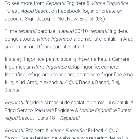
To see more from
Reparatii
Frigidere &
Vitrine Frigorifice
Pufesti
Adjud
Sascut on Facebook, log in or create an
account. Sign UpLog In. Not Now. English (US)
Firme
reparatii
parbrize in
adjud
30/10.
reparatii
frigidere,
congelatoare,
vitrine frigorifice
la domiciliul clientului in Arad
si imprejurimi . Oferim garantie intre 1
Instalaţii frigorifice pentru super şi hipermarketuri; Camere
frigorifice şi
vitrine frigorifice
-dulap frigorific; camere
frigorifice refrigerare /congelare; containere frigorifice Alba
Iulia, Aiud, Arad, Alexandria,
Adjud
, Bacau, Barlad, Blaj,
Bistrita,
Reparatii
frigidere si masini de spalat la domiciliul clientului!!!
Frigo Serv to
Reparatii
Frigidere &
Vitrine Frigorifice
Pufesti
Adjud
Sascut · June 18 ·.
Reparatii
Reparatii
Frigidere &
Vitrine Frigorifice
Pufesti
Adjud
Sascut. Va asteptam pe website www.reparfrigider.ro ! in