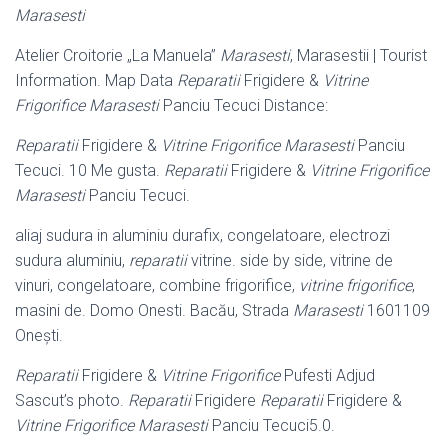
Marasesti
Atelier Croitorie „La Manuela”
Marasesti
, Marasestii | Tourist
Information. Map Data
Reparatii
Frigidere &
Vitrine
Frigorifice Marasesti
Panciu Tecuci Distance:
Reparatii
Frigidere &
Vitrine Frigorifice Marasesti
Panciu
Tecuci. 10 Me gusta.
Reparatii
Frigidere &
Vitrine Frigorifice
Marasesti
Panciu Tecuci.
aliaj sudura in aluminiu durafix, congelatoare, electrozi
sudura aluminiu,
reparatii
vitrine. side by side, vitrine de
vinuri, congelatoare, combine frigorifice,
vitrine frigorifice
,
masini de. Domo Onesti. Bacău, Strada
Marasesti
1601109
Oneşti.
Reparatii
Frigidere &
Vitrine Frigorifice
Pufesti Adjud
Sascut’s photo.
Reparatii
Frigidere
Reparatii
Frigidere &
Vitrine Frigorifice Marasesti
Panciu Tecuci5.0.