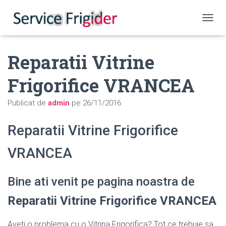
COMUT
Reparatii Vitrine
Frigorifice VRANCEA
Publicat de
admin
pe
26/11/2016
Reparatii Vitrine Frigorifice
VRANCEA
Bine ati venit pe pagina noastra de
Reparatii Vitrine Frigorifice VRANCEA
Aveti o problema cu o Vitrina Frigorifica? Tot ce trebuie sa