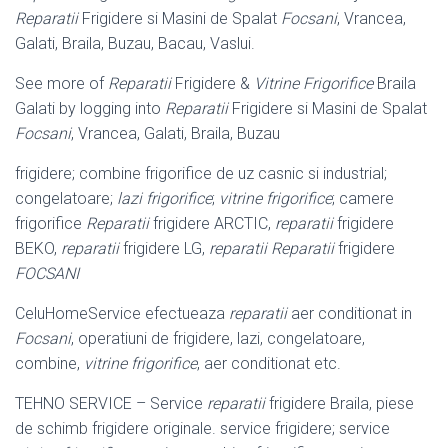
Reparatii
Frigidere si Masini de Spalat
Focsani
, Vrancea,
Galati, Braila, Buzau, Bacau, Vaslui.
See more of
Reparatii
Frigidere &
Vitrine Frigorifice
Braila
Galati by logging into
Reparatii
Frigidere si Masini de Spalat
Focsani
, Vrancea, Galati, Braila, Buzau
frigidere; combine frigorifice de uz casnic si industrial;
congelatoare;
lazi frigorifice
;
vitrine frigorifice
; camere
frigorifice
Reparatii
frigidere ARCTIC,
reparatii
frigidere
BEKO,
reparatii
frigidere LG,
reparatii
Reparatii
frigidere
FOCSANI
CeluHomeService efectueaza
reparatii
aer conditionat in
Focsani
, operatiuni de frigidere, lazi, congelatoare,
combine,
vitrine frigorifice
, aer conditionat etc.
TEHNO SERVICE – Service
reparatii
frigidere Braila, piese
de schimb frigidere originale. service frigidere; service