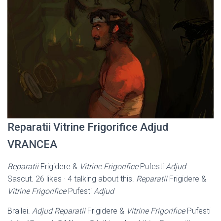
Reparatii Vitrine Frigorifice Adjud
VRANCEA
Reparatii
Frigidere &
Vitrine Frigorifice
Pufesti
Adjud
Sascut. 26 likes · 4 talking about this.
Reparatii
Frigidere &
Vitrine Frigorifice
Pufesti
Adjud
Brailei.
Adjud
Reparatii
Frigidere &
Vitrine Frigorifice
Pufesti