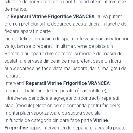
situatiile de non-defect ce nu pot fi incadrate in interventiile
de mai jos.
La
Reparatii Vitrine Frigorifice VRANCEA
, nu va putem
oferi un pret clar si fix, deoarece acesta difera in functie de
fiecare aparat in parte.
Fie ca detineti o masina de spalat rufe,vase sau uscator noi
va ajutam sa o reparati!! In ultima vreme pe piata din
Romania au aparut diverse marci si modele de masini de
spalat rufe si vase din ce in ce mai pretentioase.Un lucru
bun ,deoarece ne face viata mai usoara ,dar si mai greu de
reparat.
Interventii
Reparatii Vitrine Frigorifice VRANCEA
:
reparatii abatitoare de temperaturi (blast-chillere);
intretinerea periodica a agregatelor (contract); reparatii
placi (module) electronice de comanda pentru frigidere;
montaj placi vaporizatoare cu sudura speciala;
In functie de categoria din care face parte
Vitrine
Frigorifice
supus interventiei de depanare, aceasta poate