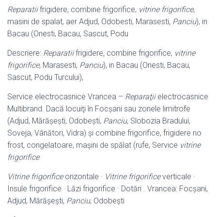
Reparatii
frigidere, combine frigorifice,
vitrine frigorifice
,
masini de spalat, aer Adjud, Odobesti, Marasesti,
Panciu
), in
Bacau (Onesti, Bacau, Sascut, Podu
Descriere:
Reparatii
frigidere, combine frigorifice,
vitrine
frigorifice
, Marasesti,
Panciu
), in Bacau (Onesti, Bacau,
Sascut, Podu Turcului),
Service electrocasnice Vrancea –
Reparaţii
electrocasnice
Multibrand. Dacă locuiţi în Focşani sau zonele limitrofe
(Adjud, Mărăşeşti, Odobeşti,
Panciu
, Slobozia Bradului,
Soveja, Vânători, Vidra) şi combine frigorifice, frigidere no
frost, congelatoare, maşini de spălat (rufe, Service
vitrine
frigorifice
Vitrine frigorifice
orizontale ·
Vitrine frigorifice
verticale ·
Insule frigorifice · Lăzi frigorifice · Dotări . Vrancea: Focșani,
Adjud, Mărășești,
Panciu
, Odobești