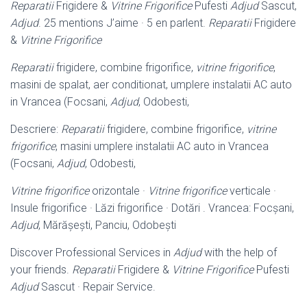
Reparatii
Frigidere &
Vitrine Frigorifice
Pufesti
Adjud
Sascut,
Adjud
. 25 mentions J’aime · 5 en parlent.
Reparatii
Frigidere
&
Vitrine Frigorifice
Reparatii
frigidere, combine frigorifice,
vitrine frigorifice
,
masini de spalat, aer conditionat, umplere instalatii AC auto
in Vrancea (Focsani,
Adjud
, Odobesti,
Descriere:
Reparatii
frigidere, combine frigorifice,
vitrine
frigorifice
, masini umplere instalatii AC auto in Vrancea
(Focsani,
Adjud
, Odobesti,
Vitrine frigorifice
orizontale ·
Vitrine frigorifice
verticale ·
Insule frigorifice · Lăzi frigorifice · Dotări . Vrancea: Focșani,
Adjud
, Mărășești, Panciu, Odobești
Discover Professional Services in
Adjud
with the help of
your friends.
Reparatii
Frigidere &
Vitrine Frigorifice
Pufesti
Adjud
Sascut · Repair Service.