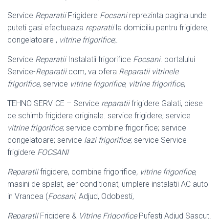
Service
Reparatii
Frigidere
Focsani
reprezinta pagina unde
puteti gasi efectueaza
reparatii
la domiciliu pentru frigidere,
congelatoare ,
vitrine frigorifice
;.
Service
Reparatii
Instalatii frigorifice
Focsani
. portalului
Service-
Reparatii
.com, va ofera
Reparatii vitrinele
frigorifice
, service
vitrine frigorifice
,
vitrine frigorifice
,
TEHNO SERVICE – Service
reparatii
frigidere Galati, piese
de schimb frigidere originale. service frigidere; service
vitrine frigorifice
; service combine frigorifice; service
congelatoare; service
lazi frigorifice
; service Service
frigidere
FOCSANI
Reparatii
frigidere, combine frigorifice,
vitrine frigorifice
,
masini de spalat, aer conditionat, umplere instalatii AC auto
in Vrancea (
Focsani
, Adjud, Odobesti,
Reparatii
Frigidere &
Vitrine Frigorifice
Pufesti Adjud Sascut.