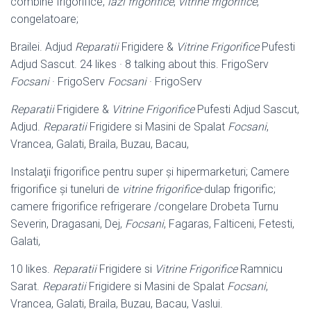
combine frigorifice,
lazi frigorifice
,
vitrine frigorifice
,
congelatoare;
Brailei. Adjud
Reparatii
Frigidere &
Vitrine Frigorifice
Pufesti
Adjud Sascut. 24 likes · 8 talking about this. FrigoServ
Focsani
· FrigoServ
Focsani
· FrigoServ
Reparatii
Frigidere &
Vitrine Frigorifice
Pufesti Adjud Sascut,
Adjud.
Reparatii
Frigidere si Masini de Spalat
Focsani
,
Vrancea, Galati, Braila, Buzau, Bacau,
Instalaţii frigorifice pentru super şi hipermarketuri; Camere
frigorifice şi tuneluri de
vitrine frigorifice
-dulap frigorific;
camere frigorifice refrigerare /congelare Drobeta Turnu
Severin, Dragasani, Dej,
Focsani
, Fagaras, Falticeni, Fetesti,
Galati,
10 likes.
Reparatii
Frigidere si
Vitrine Frigorifice
Ramnicu
Sarat.
Reparatii
Frigidere si Masini de Spalat
Focsani
,
Vrancea, Galati, Braila, Buzau, Bacau, Vaslui.