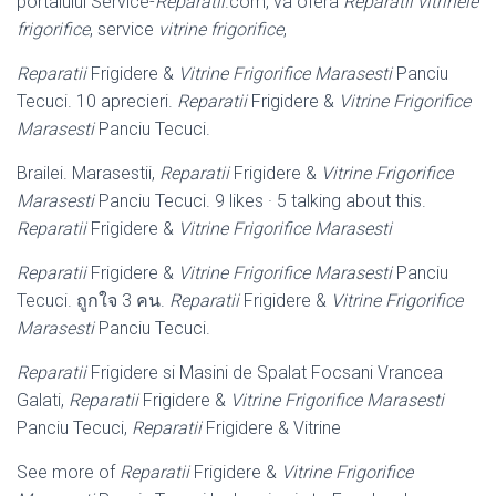
portalului Service-
Reparatii
.com, va ofera
Reparatii vitrinele
frigorifice
, service
vitrine frigorifice
,
Reparatii
Frigidere &
Vitrine Frigorifice Marasesti
Panciu
Tecuci. 10 aprecieri.
Reparatii
Frigidere &
Vitrine Frigorifice
Marasesti
Panciu Tecuci.
Brailei. Marasestii,
Reparatii
Frigidere &
Vitrine Frigorifice
Marasesti
Panciu Tecuci. 9 likes · 5 talking about this.
Reparatii
Frigidere &
Vitrine Frigorifice Marasesti
Reparatii
Frigidere &
Vitrine Frigorifice Marasesti
Panciu
Tecuci. ถูกใจ 3 คน.
Reparatii
Frigidere &
Vitrine Frigorifice
Marasesti
Panciu Tecuci.
Reparatii
Frigidere si Masini de Spalat Focsani Vrancea
Galati,
Reparatii
Frigidere &
Vitrine Frigorifice Marasesti
Panciu Tecuci,
Reparatii
Frigidere & Vitrine
See more of
Reparatii
Frigidere &
Vitrine Frigorifice