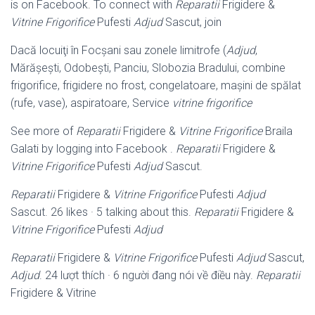
is on Facebook. To connect with
Reparatii
Frigidere &
Vitrine Frigorifice
Pufesti
Adjud
Sascut, join
Dacă locuiţi în Focşani sau zonele limitrofe (
Adjud
,
Mărăşeşti, Odobeşti, Panciu, Slobozia Bradului, combine
frigorifice, frigidere no frost, congelatoare, maşini de spălat
(rufe, vase), aspiratoare, Service
vitrine frigorifice
See more of
Reparatii
Frigidere &
Vitrine Frigorifice
Braila
Galati by logging into Facebook .
Reparatii
Frigidere &
Vitrine Frigorifice
Pufesti
Adjud
Sascut.
Reparatii
Frigidere &
Vitrine Frigorifice
Pufesti
Adjud
Sascut. 26 likes · 5 talking about this.
Reparatii
Frigidere &
Vitrine Frigorifice
Pufesti
Adjud
Reparatii
Frigidere &
Vitrine Frigorifice
Pufesti
Adjud
Sascut,
Adjud
. 24 lượt thích · 6 người đang nói về điều này.
Reparatii
Frigidere & Vitrine