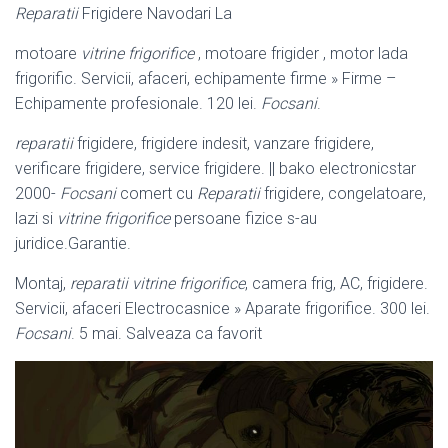
Reparatii
Frigidere Navodari La
motoare
vitrine frigorifice
, motoare frigider , motor lada
frigorific. Servicii, afaceri, echipamente firme » Firme –
Echipamente profesionale. 120 lei.
Focsani
.
reparatii
frigidere, frigidere indesit, vanzare frigidere,
verificare frigidere, service frigidere. || bako electronicstar
2000-
Focsani
comert cu
Reparatii
frigidere, congelatoare,
lazi si
vitrine frigorifice
persoane fizice s-au
juridice.Garantie.
Montaj,
reparatii vitrine frigorifice
, camera frig, AC, frigidere.
Servicii, afaceri Electrocasnice » Aparate frigorifice. 300 lei.
Focsani
. 5 mai. Salveaza ca favorit