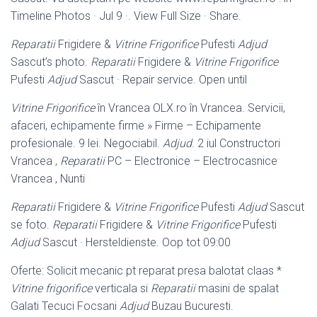
Timeline Photos · Jul 9 ·. View Full Size · Share.
Reparatii
Frigidere &
Vitrine Frigorifice
Pufesti
Adjud
Sascut’s photo.
Reparatii
Frigidere &
Vitrine Frigorifice
Pufesti
Adjud
Sascut · Repair service. Open until
Vitrine Frigorifice
în Vrancea OLX.ro în Vrancea. Servicii,
afaceri, echipamente firme » Firme – Echipamente
profesionale. 9 lei. Negociabil.
Adjud
. 2 iul Constructori
Vrancea ,
Reparatii
PC – Electronice – Electrocasnice
Vrancea , Nunti
Reparatii
Frigidere &
Vitrine Frigorifice
Pufesti
Adjud
Sascut
se foto.
Reparatii
Frigidere &
Vitrine Frigorifice
Pufesti
Adjud
Sascut · Hersteldienste. Oop tot 09:00
Oferte: Solicit mecanic pt reparat presa balotat claas *
Vitrine frigorifice
verticala si
Reparatii
masini de spalat
Galati Tecuci Focsani
Adjud
Buzau Bucuresti.