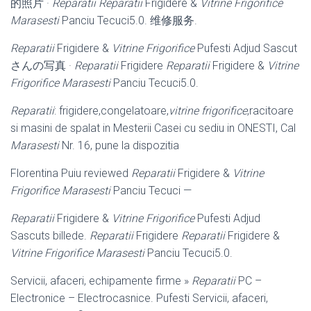
的照片 ·
Reparatii
Reparatii
Frigidere &
Vitrine Frigorifice
Marasesti
Panciu Tecuci5.0. 维修服务.
Reparatii
Frigidere &
Vitrine Frigorifice
Pufesti Adjud Sascut
さんの写真 ·
Reparatii
Frigidere
Reparatii
Frigidere &
Vitrine
Frigorifice Marasesti
Panciu Tecuci5.0.
Reparatii
: frigidere,congelatoare,
vitrine frigorifice
,racitoare
si masini de spalat in Mesterii Casei cu sediu in ONESTI, Cal
Marasesti
Nr. 16, pune la dispozitia
Florentina Puiu reviewed
Reparatii
Frigidere &
Vitrine
Frigorifice Marasesti
Panciu Tecuci —
Reparatii
Frigidere &
Vitrine Frigorifice
Pufesti Adjud
Sascuts billede.
Reparatii
Frigidere
Reparatii
Frigidere &
Vitrine Frigorifice Marasesti
Panciu Tecuci5.0.
Servicii, afaceri, echipamente firme »
Reparatii
PC –
Electronice – Electrocasnice
. Pufesti Servicii, afaceri,