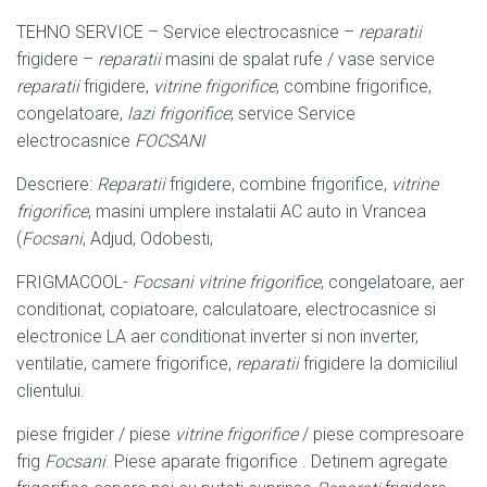
TEHNO SERVICE – Service electrocasnice –
reparatii
frigidere –
reparatii
masini de spalat rufe / vase service
reparatii
frigidere,
vitrine frigorifice
, combine frigorifice,
congelatoare,
lazi frigorifice
; service Service
electrocasnice
FOCSANI
Descriere:
Reparatii
frigidere, combine frigorifice,
vitrine
frigorifice
, masini umplere instalatii AC auto in Vrancea
(
Focsani
, Adjud, Odobesti,
FRIGMACOOL-
Focsani
vitrine frigorifice
, congelatoare, aer
conditionat, copiatoare, calculatoare, electrocasnice si
electronice LA aer conditionat inverter si non inverter,
ventilatie, camere frigorifice,
reparatii
frigidere la domiciliul
clientului.
piese frigider / piese
vitrine frigorifice
/ piese compresoare
frig
Focsani
. Piese aparate frigorifice . Detinem agregate