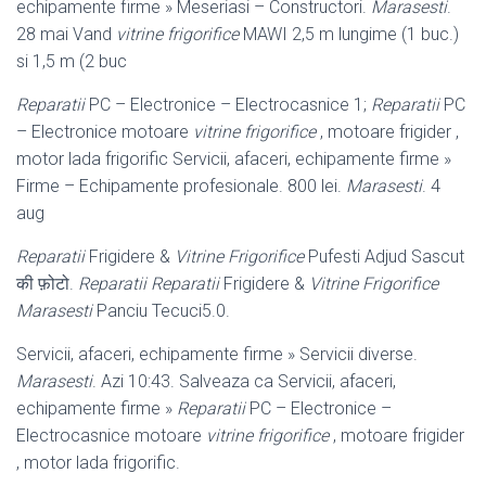
echipamente firme » Meseriasi – Constructori.
Marasesti
.
28 mai Vand
vitrine frigorifice
MAWI 2,5 m lungime (1 buc.)
si 1,5 m (
2 buc
Reparatii
PC – Electronice – Electrocasnice 1;
Reparatii
PC
– Electronice motoare
vitrine frigorifice
, motoare frigider ,
motor lada frigorific Servicii, afaceri
, echipamente firme »
Firme – Echipamente profesionale. 800 lei.
Marasesti
. 4
aug
Reparatii
Frigidere &
Vitrine Frigorifice
Pufesti Adjud Sascut
की फ़ोटो.
Reparatii
Reparatii
Frigidere &
Vitrine Frigorifice
Marasesti
Panciu Tecuci5.0.
Servicii, afaceri, echipamente firme » Servicii diverse.
Marasesti
. Azi 10:43. Salveaza ca Servicii, afaceri,
echipamente firme »
Reparatii
PC – Electronice –
Electrocasnice motoare
vitrine frigorifice
, motoare frigider
, motor lada frigorific.