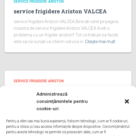
SERVICE FRIGIDERE ARISTON
service frigidere Ariston VALCEA
service frigidere Ariston VALCEA Bine ati venit pe pagina
noastra de service frigidere Ariston VALCEA Aveti o
problema cu un frigider ariston? Tot ce trebuie sa faceti
este sa ne sunati va oferim service in
Citește mai mult
SERVICE FRIGIDERE ARISTON
service frigidere Ariston PRAHOVA
Administrează
service frigidere Ariston PRAHOVA Bine ati venit pe
consimțămintele pentru
pagina noastra de service frigidere Ariston PRAHOVA
cookie-uri
Aveti o problema cu un frigider ariston? Tot ce trebuie sa
faceti este sa ne sunati va oferim service in
Pentru a oferi cea mai bună experiență, folosim tehnologii, cum ar fi cookie-uri,
pentru a stoca și/sau accesa informațiile despre dispozitive. Consimțământul
Citește mai mult
pentru aceste tehnologii ne permite să procesăm date, cum ar fi