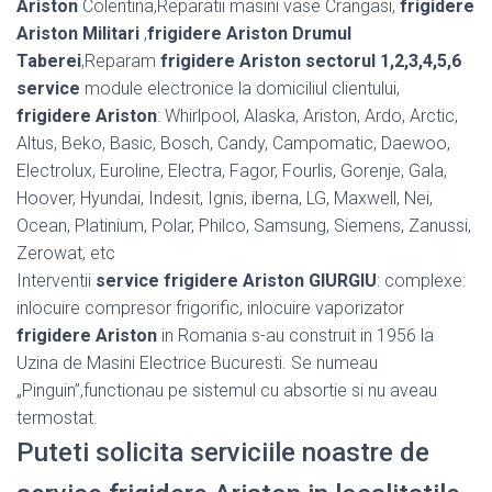
Ariston
Colentina,Reparatii masini vase Crangasi,
frigidere
Ariston Militari
,
frigidere Ariston Drumul
Taberei
,Reparam
frigidere Ariston sectorul 1,2,3,4,5,6
service
module electronice la domiciliul clientului,
frigidere Ariston
: Whirlpool, Alaska, Ariston, Ardo, Arctic,
Altus, Beko, Basic, Bosch, Candy, Campomatic, Daewoo,
Electrolux, Euroline, Electra, Fagor, Fourlis, Gorenje, Gala,
Hoover, Hyundai, Indesit, Ignis, iberna, LG, Maxwell, Nei,
Ocean, Platinium, Polar, Philco, Samsung, Siemens, Zanussi,
Zerowat, etc
Interventii
service frigidere Ariston GIURGIU
: complexe:
inlocuire compresor frigorific, inlocuire vaporizator
frigidere Ariston
in Romania s-au construit in 1956 la
Uzina de Masini Electrice Bucuresti. Se numeau
„Pinguin”,functionau pe sistemul cu absortie si nu aveau
termostat.
Puteti solicita serviciile noastre de