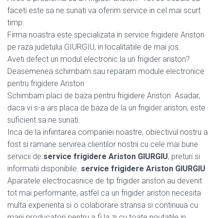
faceti este sa ne sunati va oferim service in cel mai scurt
timp.
Firma noastra este specializata in service frigidere Ariston
pe raza judetului GIURGIU, in localitatiile de mai jos.
Aveti defect un modul electronic la un frigider ariston?
Deasemenea schimbam sau reparam module electronice
pentru frigidere Ariston
Schimbam placi de baza pentru frigidere Ariston. Asadar,
daca vi s-a ars placa de baza de la un frigider ariston, este
suficient sa ne sunati.
Inca de la infiintarea companiei noastre, obiectivul nostru a
fost si ramane servirea clientilor nostrii cu cele mai bune
servicii de
service frigidere Ariston GIURGIU
, preturi si
informatii disponibile.
service frigidere Ariston GIURGIU
Aparatele electrocasnice de tip frigider ariston au devenit
tot mai performante, astfel ca un frigider ariston necesita
multa experienta si o colaborare stransa si continuua cu
marii producatori pentru a fi la zi cu toate noutatile in