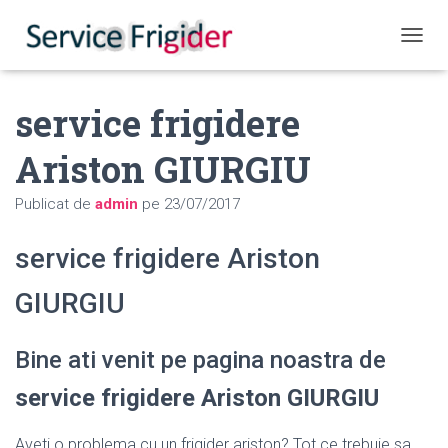
COMUT
service frigidere
Ariston GIURGIU
Publicat de
admin
pe
23/07/2017
service frigidere Ariston
GIURGIU
Bine ati venit pe pagina noastra de
service frigidere Ariston GIURGIU
Aveti o problema cu un frigider ariston? Tot ce trebuie sa