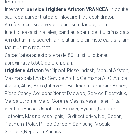
termostat.
Interventii
service frigidere Ariston VRANCEA
: inlocuire
sau reparatii ventilatoare; inlocuire filtru deshidrator.
Am fost curiosi sa vedem cum sunt facute, cum
functioneaza si mai ales, cand au aparut pentru prima data.
Am dat un mic search, am citit un pic din niste carti si v-am
facut un mic rezumat.
Capacitatea acestora era de 80 litri si functionau
aproximativ 5.500 de ore pe an.
frigidere Ariston
Whirlpool, Piese Indesit, Manual Ariston,
Masina spalat Ardo, Service Arctic, Germania AEG, Amica,
Alaska, Altus, Beko,Interventii Bauknecht,Reparam Bosch,
Piesa Candy, Aer conditionat Daewoo, Service Electrolux,
Marca Euroline, Marci Gorenje,Masina vase Haier, Plita
electricaHansa, Uscatoare Hoover, Hyundai,Uscator
Hotpoint, Masina vase Ignis, LG direct drive, Nei, Ocean,
Platinium, Polar, Philco,Concern Samsung, Module
Siemens,Reparam Zanussi,