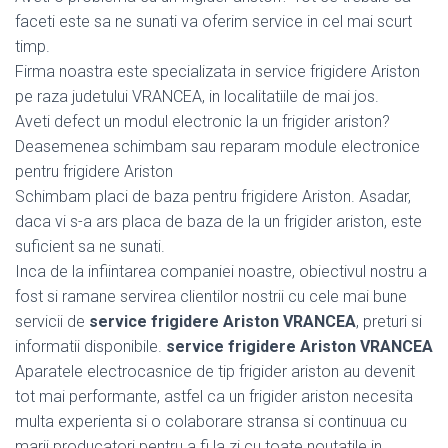
faceti este sa ne sunati va oferim service in cel mai scurt
timp.
Firma noastra este specializata in service frigidere Ariston
pe raza judetului VRANCEA, in localitatiile de mai jos.
Aveti defect un modul electronic la un frigider ariston?
Deasemenea schimbam sau reparam module electronice
pentru frigidere Ariston
Schimbam placi de baza pentru frigidere Ariston. Asadar,
daca vi s-a ars placa de baza de la un frigider ariston, este
suficient sa ne sunati.
Inca de la infiintarea companiei noastre, obiectivul nostru a
fost si ramane servirea clientilor nostrii cu cele mai bune
servicii de
service frigidere Ariston VRANCEA
, preturi si
informatii disponibile.
service frigidere Ariston VRANCEA
Aparatele electrocasnice de tip frigider ariston au devenit
tot mai performante, astfel ca un frigider ariston necesita
multa experienta si o colaborare stransa si continuua cu
marii producatori pentru a fi la zi cu toate noutatile in