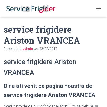
COMUT
service frigidere
Ariston VRANCEA
Publicat de
admin
pe
23/07/2017
service frigidere Ariston
VRANCEA
Bine ati venit pe pagina noastra de
service frigidere Ariston VRANCEA
Aveti o problema cu un frigider ariston? Tot ce trebuie sa