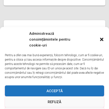
SERVICE FRIGIDERE BEKO
Administrează
service frigidere Beko PRAHOVA
consimțămintele pentru
service frigidere Beko PRAHOVA Bine ati venit pe pagina
cookie-uri
noastra de service frigidere Beko PRAHOVA Aveti o
problema cu un frigider beko? Tot ce trebuie sa faceti
Pentru a oferi cea mai bună experiență, folosim tehnologii, cum ar fi cookie-uri,
pentru a stoca și/sau accesa informațiile despre dispozitive. Consimțământul
este sa ne sunati va oferim service in
Citește mai mult
pentru aceste tehnologii ne permite să procesăm date, cum ar fi
comportamentul de navigare sau ID-uri unice pe acest site. Dacă nu îți dai
consimțământul sau îți retragi consimțământul dat poate avea afecte negative
asupra unor anumite funcționalități și funcții.
ACASA
DESPRE NOI
SERVICII
ACOPERIRE
ACCEPTĂ
REFUZĂ
CONTACT
GDPR
TERMENI ȘI CONDIȚII