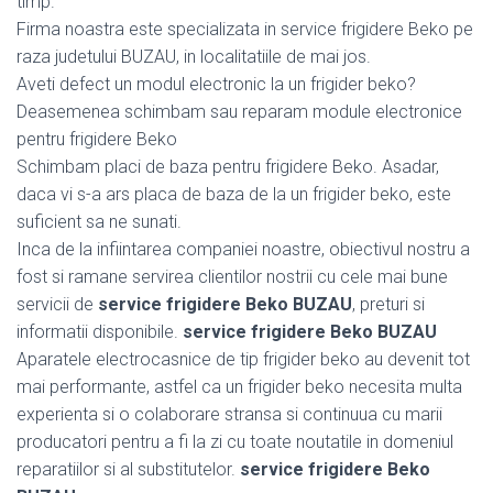
timp.
Firma noastra este specializata in service frigidere Beko pe
raza judetului BUZAU, in localitatiile de mai jos.
Aveti defect un modul electronic la un frigider beko?
Deasemenea schimbam sau reparam module electronice
pentru frigidere Beko
Schimbam placi de baza pentru frigidere Beko. Asadar,
daca vi s-a ars placa de baza de la un frigider beko, este
suficient sa ne sunati.
Inca de la infiintarea companiei noastre, obiectivul nostru a
fost si ramane servirea clientilor nostrii cu cele mai bune
servicii de
service frigidere Beko BUZAU
, preturi si
informatii disponibile.
service frigidere Beko BUZAU
Aparatele electrocasnice de tip frigider beko au devenit tot
mai performante, astfel ca un frigider beko necesita multa
experienta si o colaborare stransa si continuua cu marii
producatori pentru a fi la zi cu toate noutatile in domeniul
reparatiilor si al substitutelor.
service frigidere Beko