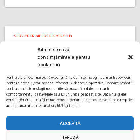
SERVICE FRIGIDERE ELECTROLUX
service frigidere Electrolux PRAHOVA
Administrează
service frigidere Electrolux PRAHOVA Bine ati venit pe
consimțămintele pentru
pagina noastra de service frigidere Electrolux PRAHOVA
cookie-uri
Aveti o problema cu un frigider electrolux? Tot ce trebuie
sa faceti este sa ne sunati va oferim service in
Pentru a oferi cea mai bună experiență, folosim tehnologii, cum ar fi cookie-uri,
pentru a stoca și/sau accesa informațiile despre dispozitive. Consimțământul
Citește mai mult
pentru aceste tehnologii ne permite să procesăm date, cum ar fi
comportamentul de navigare sau ID-uri unice pe acest site. Dacă nu îți dai
consimțământul sau îți retragi consimțământul dat poate avea afecte negative
asupra unor anumite funcționalități și funcții.
ACASA
DESPRE NOI
SERVICII
ACOPERIRE
ACCEPTĂ
REFUZĂ
CONTACT
GDPR
TERMENI ȘI CONDIȚII