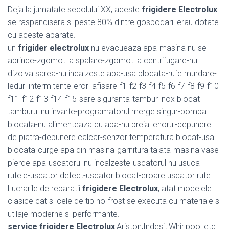
Deja la jumatate secolului XX, aceste
frigidere Electrolux
se raspandisera si peste 80% dintre gospodarii erau dotate
cu aceste aparate.
un
frigider electrolux
nu evacueaza apa-masina nu se
aprinde-zgomot la spalare-zgomot la centrifugare-nu
dizolva sarea-nu incalzeste apa-usa blocata-rufe murdare-
leduri intermitente-erori afisare-f1-f2-f3-f4-f5-f6-f7-f8-f9-f10-
f11-f12-f13-f14-f15-sare siguranta-tambur inox blocat-
tamburul nu invarte-programatorul merge singur-pompa
blocata-nu alimenteaza cu apa-nu preia lenorul-depunere
de piatra-depunere calcar-senzor temperatura blocat-usa
blocata-curge apa din masina-garnitura taiata-masina vase
pierde apa-uscatorul nu incalzeste-uscatorul nu usuca
rufele-uscator defect-uscator blocat-eroare uscator rufe
Lucrarile de reparatii
frigidere Electrolux
, atat modelele
clasice cat si cele de tip no-frost se executa cu materiale si
utilaje moderne si performante.
service frigidere Electrolux
,Ariston,Indesit,Whirlpool etc.