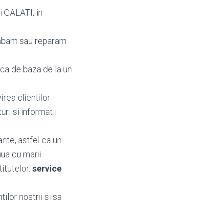
i GALATI, in
imbam sau reparam
aca de baza de la un
irea clientilor
turi si informatii
nte, astfel ca un
uua cu marii
titutelor.
service
ilor nostrii si sa