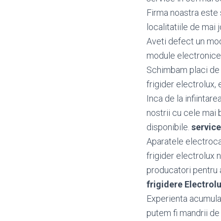
Firma noastra este s
localitatiile de mai j
Aveti defect un mo
module electronice 
Schimbam placi de b
frigider electrolux, 
Inca de la infiintar
nostrii cu cele mai 
disponibile.
service
Aparatele electroca
frigider electrolux 
producatori pentru a 
frigidere Electro
Experienta acumulata
putem fi mandrii de 