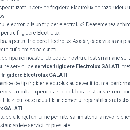
pecializata in service frigidere Electrolux pe raza judetulu
os.
dul electronic la un frigider electrolux? Deasemenea sch
pentru frigidere Electrolux
aza pentru frigidere Electrolux. Asadar, daca vi s-a ars pl
este suficient sa ne sunati.
ea companiei noastre, obiectivul nostru a fost si ramane serv
bune servicii de
service frigidere Electrolux GALATI
, pre
 frigidere Electrolux GALATI
snice de tip frigider electrolux au devenit tot mai performa
necesita multa experienta si o colaborare stransa si contin
fi la zi cu toate noutatile in domeniul reparatiilor si al subs
lux GALATI
 de-a lungul anilor ne permite sa fim atenti la nevoile client
standardele serviciilor prestate.