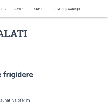
IRE
CONTACT
GDPR
TERMENI ȘI CONDIȚII
GALATI
 frigidere
 sunati va oferim