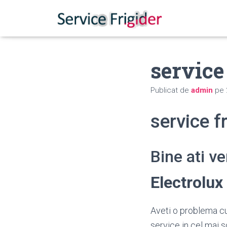
service
Publicat de
admin
pe
service f
Bine ati v
Electrolu
Aveti o problema cu 
service in cel mai s