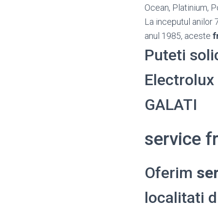
Ocean, Platinium, P
La inceputul anilor 
anul 1985, aceste
f
Puteti soli
Electrolux 
GALATI
service f
Oferim
ser
localitati 