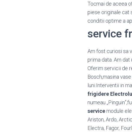
Tocmai de aceea o
piese originale cat 
conditii optime a a
service f
Am fost curiosi sa 
prima data. Am dat u
Oferim servicii de r
Bosch,masina vase A
luni.Interventii in 
frigidere Electrol
numeau „Pinguin”,fu
service
module elect
Ariston, Ardo, Arct
Electra, Fagor, Four