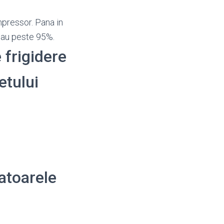
pressor. Pana in
eau peste 95%.
 frigidere
etului
atoarele