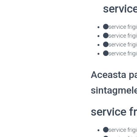
servic
service frig
service fri
service fri
service frig
Aceasta pa
sintagmele
service f
service frig