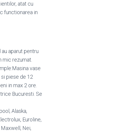
entilor, atat cu
oc functionarea in
 au aparut pentru
un mic rezumat.
xemple:Masina vase
 si piese de 12
eni in max 2 ore.
trice Bucuresti. Se
lpool, Alaska,
ectrolux, Euroline,
, Maxwell, Nei,