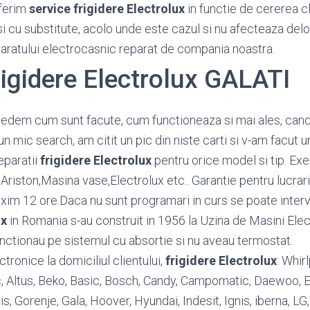
ferim
service frigidere Electrolux
in functie de cererea cli
si cu substitute, acolo unde este cazul si nu afecteaza del
paratului electrocasnic reparat de compania noastra.
rigidere Electrolux GALATI
vedem cum sunt facute, cum functioneaza si mai ales, cand
n mic search, am citit un pic din niste carti si v-am facut 
eparatii
frigidere Electrolux
pentru orice model si tip. E
riston,Masina vase,Electrolux etc.. Garantie pentru lucrari
maxim 12 ore.Daca nu sunt programari in curs se poate interv
ux
in Romania s-au construit in 1956 la Uzina de Masini Elec
nctionau pe sistemul cu absortie si nu aveau termostat.
ronice la domiciliul clientului,
frigidere Electrolux
: Whir
ic, Altus, Beko, Basic, Bosch, Candy, Campomatic, Daewoo, El
lis, Gorenje, Gala, Hoover, Hyundai, Indesit, Ignis, iberna, LG