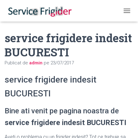
COMUT
service frigidere indesit
BUCURESTI
Publicat de
admin
pe
23/07/2017
service frigidere indesit
BUCURESTI
Bine ati venit pe pagina noastra de
service frigidere indesit BUCURESTI
Aveti o problema cu un frigider indesit? Tot ce trebuie sa