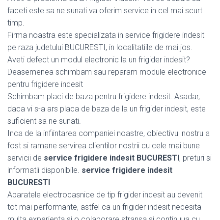
faceti este sa ne sunati va oferim service in cel mai scurt
timp.
Firma noastra este specializata in service frigidere indesit
pe raza judetului BUCURESTI, in localitatiile de mai jos.
Aveti defect un modul electronic la un frigider indesit?
Deasemenea schimbam sau reparam module electronice
pentru frigidere indesit
Schimbam placi de baza pentru frigidere indesit. Asadar,
daca vi s-a ars placa de baza de la un frigider indesit, este
suficient sa ne sunati.
Inca de la infiintarea companiei noastre, obiectivul nostru a
fost si ramane servirea clientilor nostrii cu cele mai bune
servicii de
service frigidere indesit BUCURESTI
, preturi si
informatii disponibile.
service frigidere indesit
BUCURESTI
Aparatele electrocasnice de tip frigider indesit au devenit
tot mai performante, astfel ca un frigider indesit necesita
multa experienta si o colaborare stransa si continuua cu