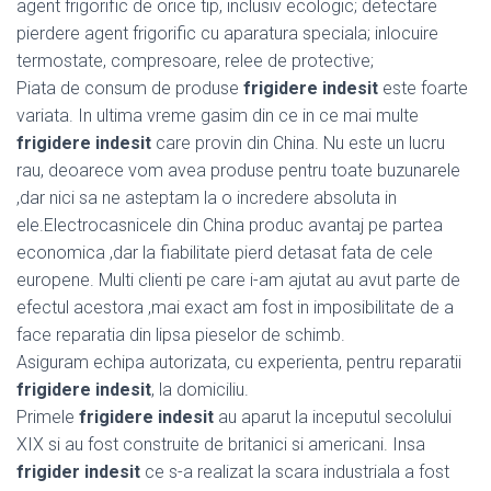
agent frigorific de orice tip, inclusiv ecologic; detectare
pierdere agent frigorific cu aparatura speciala; inlocuire
termostate, compresoare, relee de protective;
Piata de consum de produse
frigidere indesit
este foarte
variata. In ultima vreme gasim din ce in ce mai multe
frigidere indesit
care provin din China. Nu este un lucru
rau, deoarece vom avea produse pentru toate buzunarele
,dar nici sa ne asteptam la o incredere absoluta in
ele.Electrocasnicele din China produc avantaj pe partea
economica ,dar la fiabilitate pierd detasat fata de cele
europene. Multi clienti pe care i-am ajutat au avut parte de
efectul acestora ,mai exact am fost in imposibilitate de a
face reparatia din lipsa pieselor de schimb.
Asiguram echipa autorizata, cu experienta, pentru reparatii
frigidere indesit
, la domiciliu.
Primele
frigidere indesit
au aparut la inceputul secolului
XIX si au fost construite de britanici si americani. Insa
frigider indesit
ce s-a realizat la scara industriala a fost