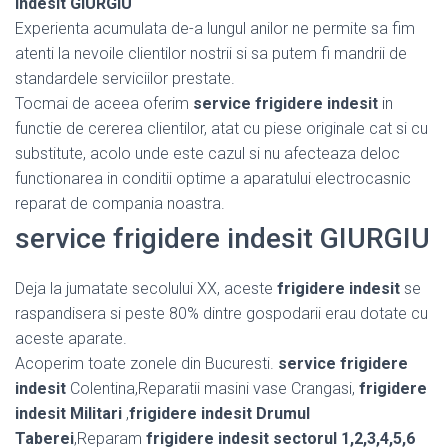
indesit GIURGIU
Experienta acumulata de-a lungul anilor ne permite sa fim
atenti la nevoile clientilor nostrii si sa putem fi mandrii de
standardele serviciilor prestate.
Tocmai de aceea oferim
service frigidere indesit
in
functie de cererea clientilor, atat cu piese originale cat si cu
substitute, acolo unde este cazul si nu afecteaza deloc
functionarea in conditii optime a aparatului electrocasnic
reparat de compania noastra.
service frigidere indesit GIURGIU
Deja la jumatate secolului XX, aceste
frigidere indesit
se
raspandisera si peste 80% dintre gospodarii erau dotate cu
aceste aparate.
Acoperim toate zonele din Bucuresti.
service frigidere
indesit
Colentina,Reparatii masini vase Crangasi,
frigidere
indesit Militari
,
frigidere indesit Drumul
Taberei
,Reparam
frigidere indesit sectorul 1,2,3,4,5,6