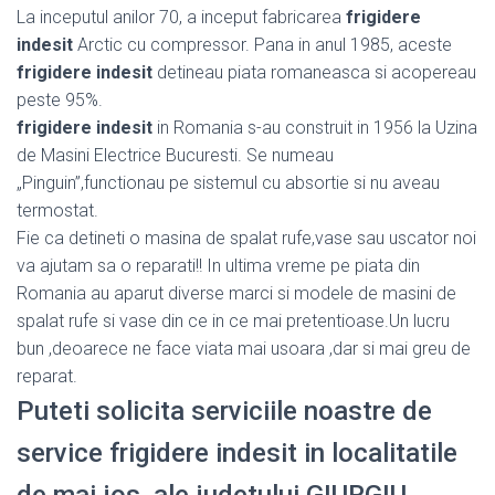
La inceputul anilor 70, a inceput fabricarea
frigidere
indesit
Arctic cu compressor. Pana in anul 1985, aceste
frigidere indesit
detineau piata romaneasca si acopereau
peste 95%.
frigidere indesit
in Romania s-au construit in 1956 la Uzina
de Masini Electrice Bucuresti. Se numeau
„Pinguin”,functionau pe sistemul cu absortie si nu aveau
termostat.
Fie ca detineti o masina de spalat rufe,vase sau uscator noi
va ajutam sa o reparati!! In ultima vreme pe piata din
Romania au aparut diverse marci si modele de masini de
spalat rufe si vase din ce in ce mai pretentioase.Un lucru
bun ,deoarece ne face viata mai usoara ,dar si mai greu de
reparat.
Puteti solicita serviciile noastre de
service frigidere indesit in localitatile
de mai jos, ale judetului GIURGIU