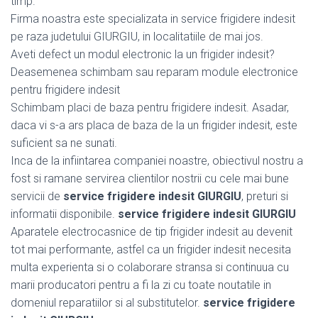
timp.
Firma noastra este specializata in service frigidere indesit
pe raza judetului GIURGIU, in localitatiile de mai jos.
Aveti defect un modul electronic la un frigider indesit?
Deasemenea schimbam sau reparam module electronice
pentru frigidere indesit
Schimbam placi de baza pentru frigidere indesit. Asadar,
daca vi s-a ars placa de baza de la un frigider indesit, este
suficient sa ne sunati.
Inca de la infiintarea companiei noastre, obiectivul nostru a
fost si ramane servirea clientilor nostrii cu cele mai bune
servicii de
service frigidere indesit GIURGIU
, preturi si
informatii disponibile.
service frigidere indesit GIURGIU
Aparatele electrocasnice de tip frigider indesit au devenit
tot mai performante, astfel ca un frigider indesit necesita
multa experienta si o colaborare stransa si continuua cu
marii producatori pentru a fi la zi cu toate noutatile in
domeniul reparatiilor si al substitutelor.
service frigidere