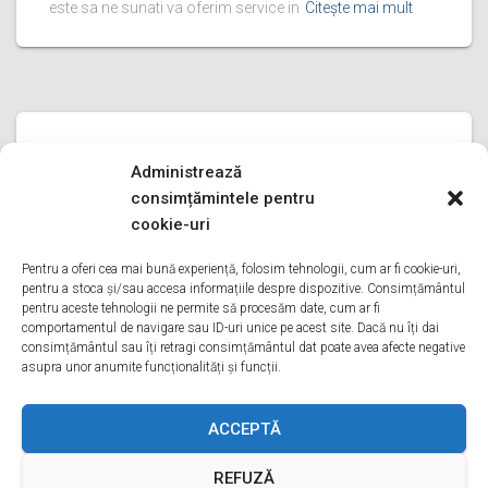
este sa ne sunati va oferim service in
Citește mai mult
SERVICE FRIGIDERE INDESIT
Administrează
service frigidere indesit PRAHOVA
consimțămintele pentru
service frigidere indesit PRAHOVA Bine ati venit pe pagina
cookie-uri
noastra de service frigidere indesit PRAHOVA Aveti o
problema cu un frigider indesit? Tot ce trebuie sa faceti
Pentru a oferi cea mai bună experiență, folosim tehnologii, cum ar fi cookie-uri,
pentru a stoca și/sau accesa informațiile despre dispozitive. Consimțământul
este sa ne sunati va oferim service in
Citește mai mult
pentru aceste tehnologii ne permite să procesăm date, cum ar fi
comportamentul de navigare sau ID-uri unice pe acest site. Dacă nu îți dai
consimțământul sau îți retragi consimțământul dat poate avea afecte negative
asupra unor anumite funcționalități și funcții.
ACASA
DESPRE NOI
SERVICII
ACOPERIRE
ACCEPTĂ
REFUZĂ
CONTACT
GDPR
TERMENI ȘI CONDIȚII