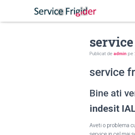
service
Publicat de
admin
pe
service f
Bine ati v
indesit I
Aveti o problema cu 
service in cel mai s