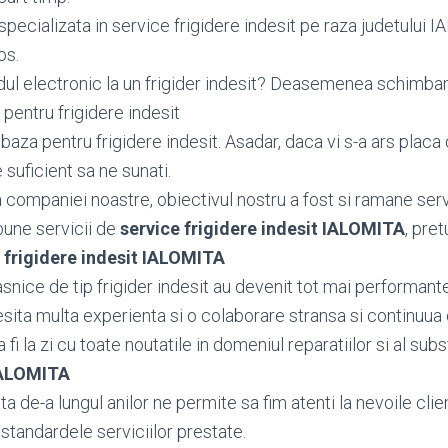
pecializata in service frigidere indesit pe raza judetului I
os.
dul electronic la un frigider indesit? Deasemenea schimb
pentru frigidere indesit
aza pentru frigidere indesit. Asadar, daca vi s-a ars placa 
e suficient sa ne sunati.
ea companiei noastre, obiectivul nostru a fost si ramane serv
bune servicii de
service frigidere indesit IALOMITA
, pret
 frigidere indesit IALOMITA
nice de tip frigider indesit au devenit tot mai performante
esita multa experienta si o colaborare stransa si continuua 
fi la zi cu toate noutatile in domeniul reparatiilor si al subs
 IALOMITA
 de-a lungul anilor ne permite sa fim atenti la nevoile client
standardele serviciilor prestate.