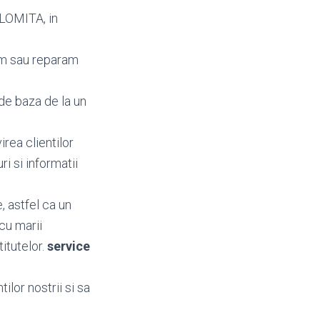
ALOMITA, in
am sau reparam
de baza de la un
irea clientilor
uri si informatii
, astfel ca un
cu marii
titutelor.
service
ilor nostrii si sa