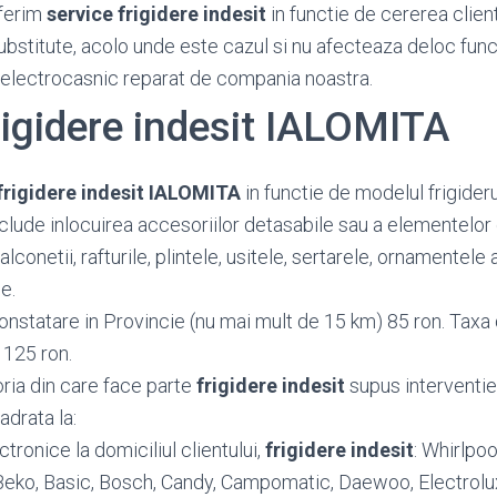
ferim
service frigidere indesit
in functie de cererea client
substitute, acolo unde este cazul si nu afecteaza deloc func
 electrocasnic reparat de compania noastra.
rigidere indesit IALOMITA
frigidere indesit IALOMITA
in functie de modelul frigideru
nclude inlocuirea accesoriilor detasabile sau a elementelor
conetii, rafturile, plintele, usitele, sertarele, ornamentele a
e.
onstatare in Provincie (nu mai mult de 15 km) 85 ron. Taxa 
 125 ron.
oria din care face parte
frigidere indesit
supus interventie
adrata la:
ronice la domiciliul clientului,
frigidere indesit
: Whirlpoo
, Beko, Basic, Bosch, Candy, Campomatic, Daewoo, Electrolux,