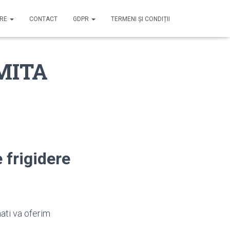
IRE
CONTACT
GDPR
TERMENI ȘI CONDIȚII
OMITA
 frigidere
nati va oferim