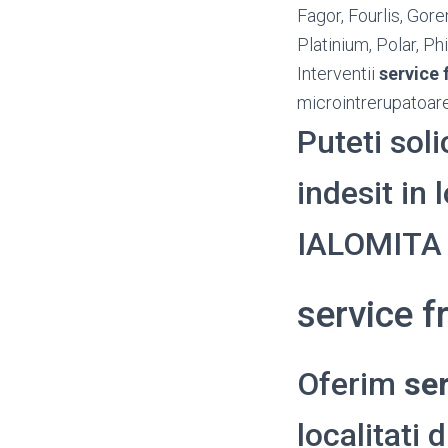
Fagor, Fourlis, Gore
Platinium, Polar, P
Interventii
service 
microintrerupatoare,
Puteti soli
indesit in 
IALOMITA
service f
Oferim
ser
localitati 