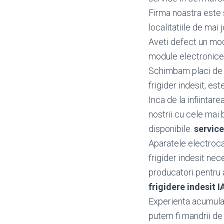
Firma noastra este s
localitatiile de mai j
Aveti defect un mo
module electronice 
Schimbam placi de b
frigider indesit, est
Inca de la infiintar
nostrii cu cele mai 
disponibile.
service
Aparatele electrocas
frigider indesit nec
producatori pentru a 
frigidere indesit
Experienta acumulata
putem fi mandrii de 