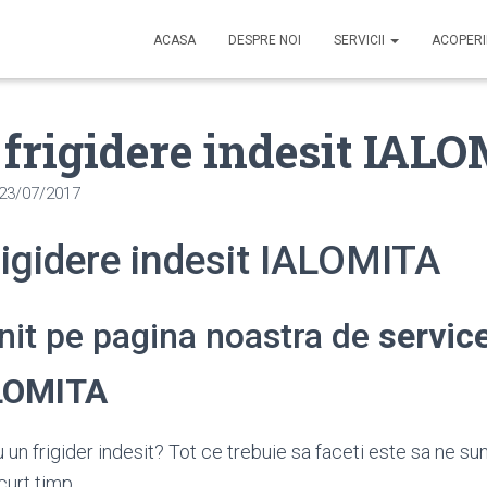
ACASA
DESPRE NOI
SERVICII
ACOPER
 frigidere indesit IAL
23/07/2017
rigidere indesit IALOMITA
enit pe pagina noastra de
service
ALOMITA
un frigider indesit? Tot ce trebuie sa faceti este sa ne su
curt timp.