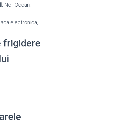
l, Nei, Ocean,
placa electronica,
 frigidere
lui
arele