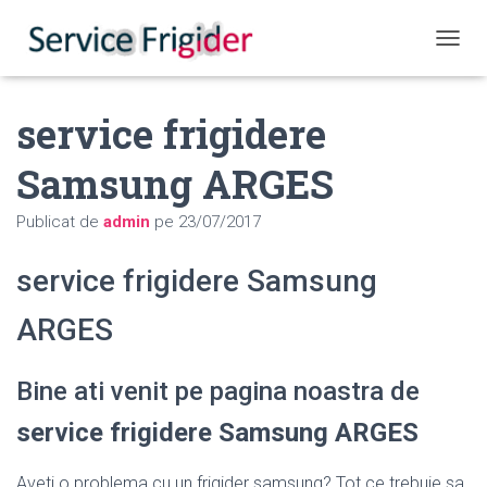
COMUT
service frigidere
Samsung ARGES
Publicat de
admin
pe
23/07/2017
service frigidere Samsung
ARGES
Bine ati venit pe pagina noastra de
service frigidere Samsung ARGES
Aveti o problema cu un frigider samsung? Tot ce trebuie sa