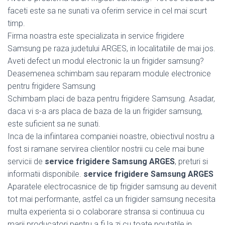
faceti este sa ne sunati va oferim service in cel mai scurt
timp.
Firma noastra este specializata in service frigidere
Samsung pe raza judetului ARGES, in localitatiile de mai jos.
Aveti defect un modul electronic la un frigider samsung?
Deasemenea schimbam sau reparam module electronice
pentru frigidere Samsung
Schimbam placi de baza pentru frigidere Samsung. Asadar,
daca vi s-a ars placa de baza de la un frigider samsung,
este suficient sa ne sunati.
Inca de la infiintarea companiei noastre, obiectivul nostru a
fost si ramane servirea clientilor nostrii cu cele mai bune
servicii de
service frigidere Samsung ARGES
, preturi si
informatii disponibile.
service frigidere Samsung ARGES
Aparatele electrocasnice de tip frigider samsung au devenit
tot mai performante, astfel ca un frigider samsung necesita
multa experienta si o colaborare stransa si continuua cu
marii producatori pentru a fi la zi cu toate noutatile in