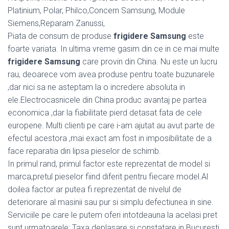
Platinium, Polar, Philco,Concern Samsung, Module
Siemens,Reparam Zanussi,
Piata de consum de produse
frigidere Samsung
este
foarte variata. In ultima vreme gasim din ce in ce mai multe
frigidere Samsung
care provin din China. Nu este un lucru
rau, deoarece vom avea produse pentru toate buzunarele
,dar nici sa ne asteptam la o incredere absoluta in
ele.Electrocasnicele din China produc avantaj pe partea
economica ,dar la fiabilitate pierd detasat fata de cele
europene. Multi clienti pe care i-am ajutat au avut parte de
efectul acestora ,mai exact am fost in imposibilitate de a
face reparatia din lipsa pieselor de schimb.
In primul rand, primul factor este reprezentat de model si
marca,pretul pieselor fiind diferit pentru fiecare model.Al
doilea factor ar putea fi reprezentat de nivelul de
deteriorare al masinii sau pur si simplu defectiunea in sine.
Serviciile pe care le putem oferi intotdeauna la acelasi pret
sunt urmatoarele: Taxa deplasare si constatare in Bucuresti