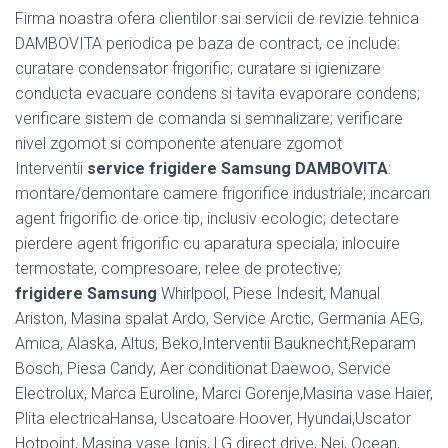
Firma noastra ofera clientilor sai servicii de revizie tehnica
DAMBOVITA periodica pe baza de contract, ce include:
curatare condensator frigorific; curatare si igienizare
conducta evacuare condens si tavita evaporare condens;
verificare sistem de comanda si semnalizare; verificare
nivel zgomot si componente atenuare zgomot
Interventii
service frigidere Samsung DAMBOVITA
:
montare/demontare camere frigorifice industriale; incarcari
agent frigorific de orice tip, inclusiv ecologic; detectare
pierdere agent frigorific cu aparatura speciala; inlocuire
termostate, compresoare, relee de protective;
frigidere Samsung
Whirlpool, Piese Indesit, Manual
Ariston, Masina spalat Ardo, Service Arctic, Germania AEG,
Amica, Alaska, Altus, Beko,Interventii Bauknecht,Reparam
Bosch, Piesa Candy, Aer conditionat Daewoo, Service
Electrolux, Marca Euroline, Marci Gorenje,Masina vase Haier,
Plita electricaHansa, Uscatoare Hoover, Hyundai,Uscator
Hotpoint, Masina vase Ignis, LG direct drive, Nei, Ocean,