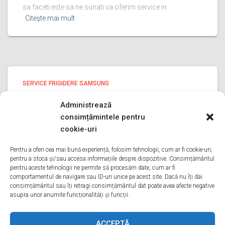
sa faceti este sa ne sunati va oferim service in
Citește mai mult
SERVICE FRIGIDERE SAMSUNG
service frigidere Samsung PRAHOVA
Administrează
service frigidere Samsung PRAHOVA Bine ati venit pe
consimțămintele pentru
pagina noastra de service frigidere Samsung PRAHOVA
cookie-uri
Aveti o problema cu un frigider samsung? Tot ce trebuie
sa faceti este sa ne sunati va oferim service in
Pentru a oferi cea mai bună experiență, folosim tehnologii, cum ar fi cookie-uri,
pentru a stoca și/sau accesa informațiile despre dispozitive. Consimțământul
Citește mai mult
pentru aceste tehnologii ne permite să procesăm date, cum ar fi
comportamentul de navigare sau ID-uri unice pe acest site. Dacă nu îți dai
consimțământul sau îți retragi consimțământul dat poate avea afecte negative
asupra unor anumite funcționalități și funcții.
ACASA
DESPRE NOI
SERVICII
ACOPERIRE
ACCEPTĂ