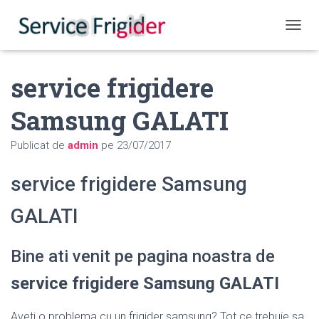
COMUT
service frigidere
Samsung GALATI
Publicat de
admin
pe
23/07/2017
service frigidere Samsung
GALATI
Bine ati venit pe pagina noastra de
service frigidere Samsung GALATI
Aveti o problema cu un frigider samsung? Tot ce trebuie sa