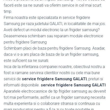
faceti este sa ne sunati va oferim service in cel mai scurt
timp.
Firma noastra este specializata in service frigidere
Samsung pe raza judetului GALATI, in localitatiile de mai jos.
Aveti defect un modul electronic la un frigider samsung?
Deasemenea schimbam sau reparam module electronice
pentru frigidere Samsung
Schimbam placi de baza pentru frigidere Samsung. Asadar,
daca vi s-a ars placa de baza de la un frigider samsung,
este suficient sa ne sunati.
Inca de la infiintarea companiei noastre, obiectivul nostru a
fost si ramane servirea clientilor nostrii cu cele mai bune
servicii de
service frigidere Samsung GALATI
, preturi si
informatii disponibile.
service frigidere Samsung GALATI
Aparatele electrocasnice de tip frigider samsung au devenit
tot mai performante, astfel ca un frigider samsung necesita
multa experienta si o colaborare stransa si continuua cu
marii producatori pentru a fi la zi cu toate noutatile in