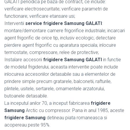
GALATI periodica pe baza de contract, ce include:
verificare electrosecuritate; verificare parametri de
functionare; verificare etansare usi;
Interventii
service frigidere Samsung GALATI
:
montare/demontare camere frigorifice industriale; incarcari
agent frigorific de orice tip, inclusiv ecologic; detectare
pierdere agent frigorific cu aparatura speciala; inlocuire
termostate, compresoare, relee de protective;
Instalare accesorii
frigidere Samsung GALATI
in functie
de modelul frigiderului, aceasta interventie poate include
inlocuirea accesoriilor detasabile sau a elementelor de
prindere simple precum gratarele, balconetii, rafturile,
plintele, usitele, sertarele, ornamentele arzatorului,
butoanele detasabile.
La inceputul anilor 70, a inceput fabricarea
frigidere
Samsung
Arctic cu compressor. Pana in anul 1985, aceste
frigidere Samsung
detineau piata romaneasca si
acopereau peste 95%.