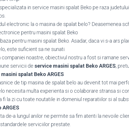
specializata in service masini spalat Beko pe raza judetulu
os.
dul electronic la o masina de spalat belo? Deasemenea s
ctronice pentru masini spalat Beko
aza pentru masini spalat Beko. Asadar, daca vi s-a ars pla
o, este suficient sa ne sunati.
ea companiei noastre, obiectivul nostru a fost si ramane serv
bune servicii de
service masini spalat Beko ARGES
, pret
e masini spalat Beko ARGES
snice de tip masina de spalat belo au devenit tot mai perf
lo necesita multa experienta si o colaborare stransa si con
fi la zi cu toate noutatile in domeniul reparatiilor si al subs
ko ARGES
 de-a lungul anilor ne permite sa fim atenti la nevoile client
standardele serviciilor prestate.