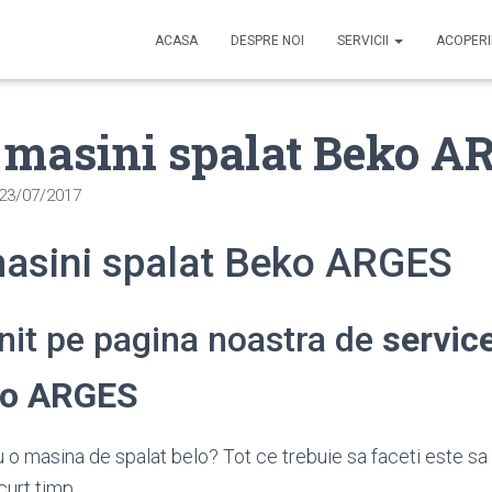
ACASA
DESPRE NOI
SERVICII
ACOPER
 masini spalat Beko A
23/07/2017
masini spalat Beko ARGES
enit pe pagina noastra de
servic
ko ARGES
 o masina de spalat belo? Tot ce trebuie sa faceti este sa
curt timp.