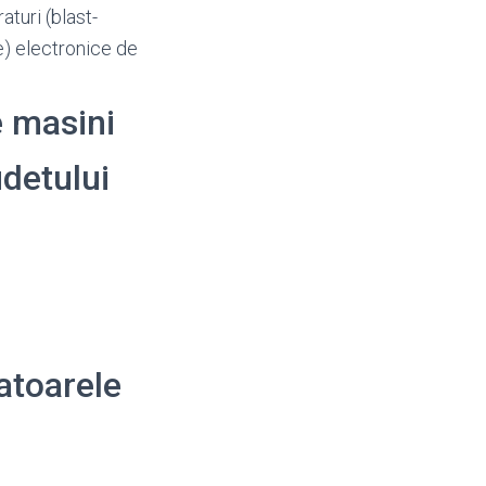
aturi (blast-
le) electronice de
e masini
udetului
atoarele