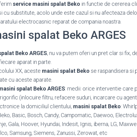
ferim
service masini spalat Beko
in functie de cererea cli
si cu substitute, acolo unde este cazul si nu afecteaza del
paratului electrocasnic reparat de compania noastra.
masini spalat Beko ARGES
 spalat Beko ARGES
, nu va putem oferi un pret clar si fix,
fiecare aparat in parte.
colului XX, aceste
masini spalat Beko
se raspandisera si 
ate cu aceste aparate.
 masini spalat Beko ARGES
: medii: orice interventie care
igorific (inlocuire filtru, refacere suduri, incarcare cu agent 
ronice la domiciliul clientului,
masini spalat Beko
: Whirl
, Beko, Basic, Bosch, Candy, Campomatic, Daewoo, Electrolux,
nje, Gala, Hoover, Hyundai, Indesit, Ignis, iberna, LG, Maxwel
hilco, Samsung, Siemens, Zanussi, Zerowat, etc