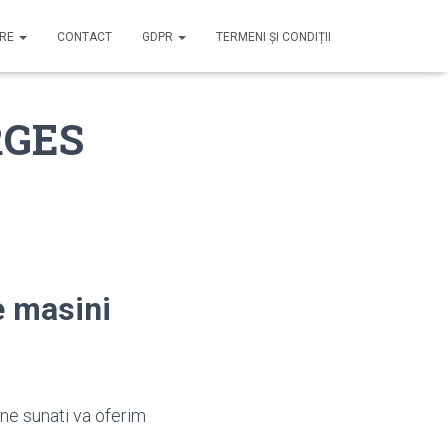
IRE
CONTACT
GDPR
TERMENI ȘI CONDIȚII
RGES
e masini
 ne sunati va oferim