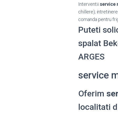
Interventii
service
chillere); intretine
comanda pentru frig
Puteti soli
spalat Beko
ARGES
service 
Oferim
se
localitati 