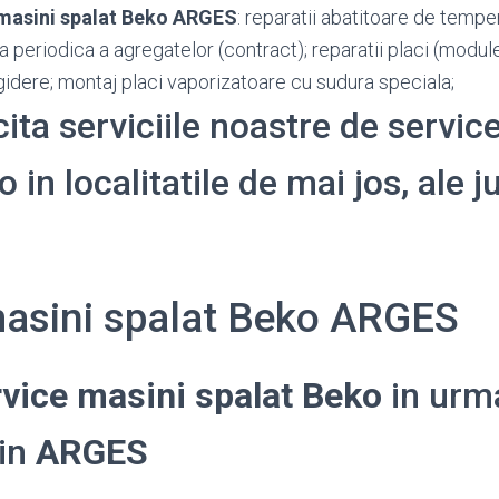
 masini spalat Beko ARGES
: reparatii abatitoare de temper
rea periodica a agregatelor (contract); reparatii placi (modu
idere; montaj placi vaporizatoare cu sudura speciala;
cita serviciile noastre de servic
 in localitatile de mai jos, ale j
masini spalat Beko ARGES
rvice masini spalat Beko
in urm
din
ARGES