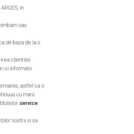
i ARGES, in
chimbam sau
ca de baza de la o
irea clientilor
uri si informatii
ormante, astfel ca o
tinuua cu marii
titutelor.
service
ilor nostrii si sa