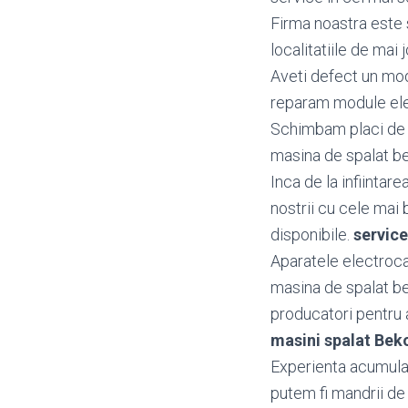
Firma noastra este 
localitatiile de mai j
Aveti defect un mo
reparam module ele
Schimbam placi de b
masina de spalat bel
Inca de la infiintar
nostrii cu cele mai 
disponibile.
servic
Aparatele electroca
masina de spalat be
producatori pentru a 
masini spalat Be
Experienta acumulata
putem fi mandrii de 