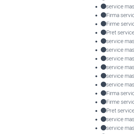
service mas
Firma servi
Firme servi
Pret servic
service mas
service mas
service mas
service mas
service ma
service mas
Firma servi
Firme servi
Pret servic
service mas
service mas