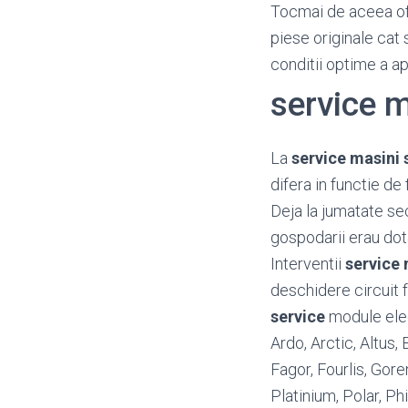
Tocmai de aceea o
piese originale cat 
conditii optime a a
service 
La
service masini
difera in functie de 
Deja la jumatate se
gospodarii erau dot
Interventii
service
deschidere circuit fr
service
module elect
Ardo, Arctic, Altus
Fagor, Fourlis, Gore
Platinium, Polar, P