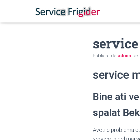
service
Publicat de
admin
pe
service 
Bine ati v
spalat Be
Aveti o problema cu
service in cel mai s