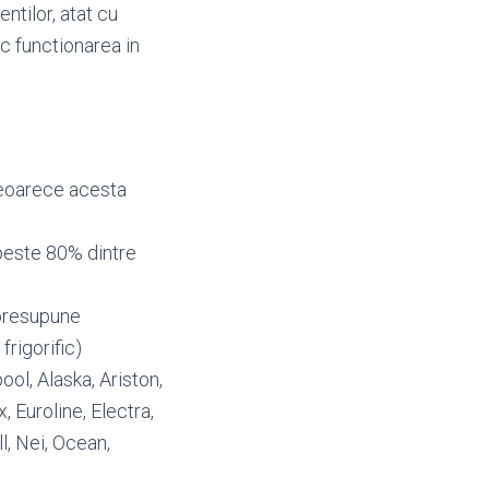
entilor, atat cu
oc functionarea in
 deoarece acesta
peste 80% dintre
 presupune
frigorific)
pool, Alaska, Ariston,
 Euroline, Electra,
l, Nei, Ocean,