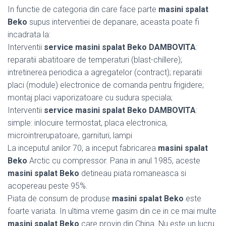
In functie de categoria din care face parte
masini spalat
Beko
supus interventiei de depanare, aceasta poate fi
incadrata la:
Interventii
service masini spalat Beko DAMBOVITA
:
reparatii abatitoare de temperaturi (blast-chillere);
intretinerea periodica a agregatelor (contract); reparatii
placi (module) electronice de comanda pentru frigidere;
montaj placi vaporizatoare cu sudura speciala;
Interventii
service masini spalat Beko DAMBOVITA
:
simple: inlocuire termostat, placa electronica,
microintrerupatoare, garnituri, lampi
La inceputul anilor 70, a inceput fabricarea
masini spalat
Beko
Arctic cu compressor. Pana in anul 1985, aceste
masini spalat Beko
detineau piata romaneasca si
acopereau peste 95%.
Piata de consum de produse
masini spalat Beko
este
foarte variata. In ultima vreme gasim din ce in ce mai multe
masini spalat Beko
care provin din China. Nu este un lucru