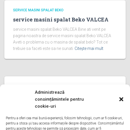
SERVICE MASINI SPALAT BEKO
service masini spalat Beko VALCEA
service masini spalat Beko VALCEA Bine ati venit pe
pagina noastra de service masini spalat Beko VALCEA
Aveti o problema cu o masina de spalat belo? Tot ce
trebuie sa faceti este sa ne sunati
Citește mai mult
SERVICE MASINI SPALAT BEKO
Administrează
service masini spalat Beko PRAHOVA
consimțămintele pentru
service masini spalat Beko PRAHOVA Bine ati venit pe
cookie-uri
pagina noastra de service masini spalat Beko PRAHOVA
Aveti o problema cu o masina de spalat belo? Tot ce
Pentru a oferi cea mai bună experiență, folosim tehnologii, cum ar fi cookie-uri,
pentru a stoca și/sau accesa informațiile despre dispozitive. Consimțământul
trebuie sa faceti este sa ne sunati
Citește mai mult
pentru aceste tehnologii ne permite să procesăm date, cum ar fi