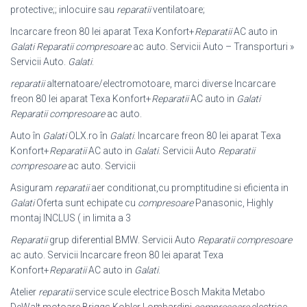
protective;; inlocuire sau
reparatii
ventilatoare;
Incarcare freon 80 lei aparat Texa Konfort+
Reparatii
AC auto in
Galati
Reparatii compresoare
ac auto. Servicii Auto – Transporturi »
Servicii Auto.
Galati
.
reparatii
alternatoare/electromotoare, marci diverse Incarcare
freon 80 lei aparat Texa Konfort+
Reparatii
AC auto in
Galati
Reparatii compresoare
ac auto.
Auto în
Galati
OLX.ro în
Galati
. Incarcare freon 80 lei aparat Texa
Konfort+
Reparatii
AC auto in
Galati
. Servicii Auto
Reparatii
compresoare
ac auto. Servicii
Asiguram
reparatii
aer conditionat,cu promptitudine si eficienta in
Galati
Oferta sunt echipate cu
compresoare
Panasonic, Highly
montaj INCLUS ( in limita a 3
Reparatii
grup diferential BMW. Servicii Auto
Reparatii compresoare
ac auto. Servicii Incarcare freon 80 lei aparat Texa
Konfort+
Reparatii
AC auto in
Galati
.
Atelier
reparatii
service scule electrice Bosch Makita Metabo