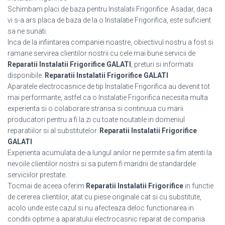
Schimbam placi de baza pentru Instalatii Frigorifice. Asadar, daca
vi s-a ars placa de baza de la o Instalatie Frigorifica, este suficient
sa ne sunati.
Inca de la infiintarea companiei noastre, obiectivul nostru a fost si
ramane servirea clientilor nostrii cu cele mai bune servicii de
Reparatii Instalatii Frigorifice GALATI
, preturi si informatii
disponibile.
Reparatii Instalatii Frigorifice GALATI
Aparatele electrocasnice de tip Instalatie Frigorifica au devenit tot
mai performante, astfel ca o Instalatie Frigorifica necesita multa
experienta si o colaborare stransa si continuua cu marii
producatori pentru a fi la zi cu toate noutatile in domeniul
reparatiilor si al substitutelor.
Reparatii Instalatii Frigorifice
GALATI
Experienta acumulata de-a lungul anilor ne permite sa fim atenti la
nevoile clientilor nostrii si sa putem fi mandrii de standardele
serviciilor prestate.
Tocmai de aceea oferim
Reparatii Instalatii Frigorifice
in functie
de cererea clientilor, atat cu piese originale cat si cu substitute,
acolo unde este cazul si nu afecteaza deloc functionarea in
conditii optime a aparatului electrocasnic reparat de compania