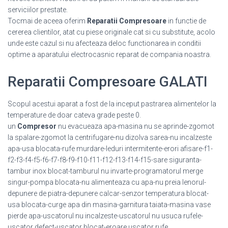
serviciilor prestate.
Tocmai de aceea oferim
Reparatii Compresoare
in functie de
cererea clientilor, atat cu piese originale cat si cu substitute, acolo
unde este cazul si nu afecteaza deloc functionarea in conditii
optime a aparatului electrocasnic reparat de compania noastra.
Reparatii Compresoare GALATI
Scopul acestui aparat a fost de la inceput pastrarea alimentelor la
temperature de doar cateva grade peste 0.
un
Compresor
nu evacueaza apa-masina nu se aprinde-zgomot
la spalare-zgomot la centrifugare-nu dizolva sarea-nu incalzeste
apa-usa blocata-rufe murdare-leduri intermitente-erori afisare-f1-
f2-f3-f4-f5-f6-f7-f8-f9-f10-f11-f12-f13-f14-f15-sare siguranta-
tambur inox blocat-tamburul nu invarte-programatorul merge
singur-pompa blocata-nu alimenteaza cu apa-nu preia lenorul-
depunere de piatra-depunere calcar-senzor temperatura blocat-
usa blocata-curge apa din masina-garnitura taiata-masina vase
pierde apa-uscatorul nu incalzeste-uscatorul nu usuca rufele-
uscator defect-uscator blocat-eroare uscator rufe