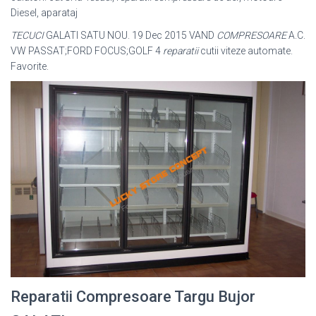
Diesel, aparataj
TECUCI
GALATI SATU NOU. 19 Dec 2015 VAND
COMPRESOARE
A.C.
VW PASSAT;FORD FOCUS;GOLF 4
reparatii
cutii viteze automate.
Favorite.
Reparatii Compresoare Targu Bujor