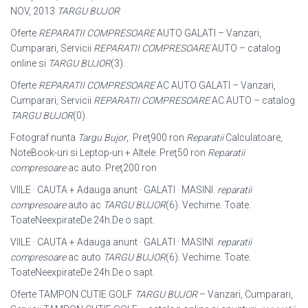
NOV, 2013
TARGU BUJOR
Oferte
REPARATII COMPRESOARE
AUTO GALATI – Vanzari,
Cumparari, Servicii
REPARATII COMPRESOARE
AUTO – catalog
online si
TARGU BUJOR
(3).
Oferte
REPARATII COMPRESOARE
AC AUTO GALATI – Vanzari,
Cumparari, Servicii
REPARATII COMPRESOARE
AC AUTO – catalog
TARGU BUJOR
(0).
Fotograf nunta
Targu Bujor
,. Preţ900 ron
Reparatii
Calculatoare,
NoteBook-uri si Leptop-uri + Altele. Preţ50 ron
Reparatii
compresoare
ac auto. Preţ200 ron
VIILE · CAUTA + Adauga anunt · GALATI · MASINI.
reparatii
compresoare
auto ac
TARGU BUJOR
(6). Vechime. Toate.
ToateNeexpirateDe 24h.De o sapt.
VIILE · CAUTA + Adauga anunt · GALATI · MASINI.
reparatii
compresoare
ac auto
TARGU BUJOR
(6). Vechime. Toate.
ToateNeexpirateDe 24h.De o sapt.
Oferte TAMPON CUTIE GOLF
TARGU BUJOR
– Vanzari, Cumparari,