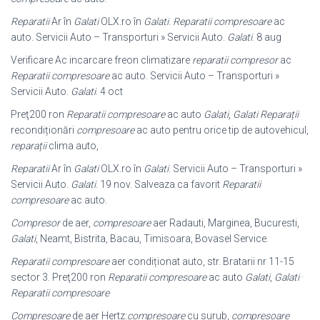
Reparatii
Ar în
Galati
OLX.ro în
Galati
.
Reparatii compresoare
ac
auto. Servicii Auto – Transporturi » Servicii Auto.
Galati
. 8 aug
Verificare Ac incarcare freon climatizare
reparatii compresor
ac
Reparatii compresoare
ac auto. Servicii Auto – Transporturi »
Servicii Auto.
Galati
. 4 oct
Preţ200 ron
Reparatii compresoare
ac auto
Galati
,
Galati
Reparații
recondiționări
compresoare
ac auto pentru orice tip de autovehicul,
reparații
clima auto,
Reparatii
Ar în
Galati
OLX.ro în
Galati
. Servicii Auto – Transporturi »
Servicii Auto.
Galati
. 19 nov. Salveaza ca favorit
Reparatii
compresoare
ac auto.
Compresor
de aer,
compresoare
aer Radauti, Marginea, Bucuresti,
Galati
, Neamt
, Bistrita, Bacau, Timisoara, Bovasel Service.
Reparatii compresoare
aer condiționat auto, str. Bratarii nr 11-15
sector 3. Preţ200 ron
Reparatii compresoare
ac auto
Galati
,
Galati
·
Reparatii compresoare
Compresoare
de aer Hertz:
compresoare
cu surub,
compresoare