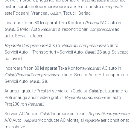
DeWalt motoare Briggs Kohler Lombardini
compresoare
electrice
piston surub motocompresoare a atelierului nostru de
reparatii
este Focsani , Vrancea ,
Galati
, Tecuci , Barlad
Incarcare freon 80 lei aparat Texa Konfort+
Reparatii
AC auto in
Galati
. Servicii Auto
Reparatii
si reconditionari
compresoare
ac
auto. Servicii, afaceri
Reparatii Compresoare
OLX.ro.
Reparatii compresoare
ac auto.
Servicii Auto – Transporturi » Servicii Auto.
Galati
. 28 aug. Salveaza
ca favorit
Incarcare freon 80 lei aparat Texa Konfort+
Reparatii
AC auto in
Galati
Reparatii compresoare
ac auto. Servicii Auto – Transporturi »
Servicii Auto.
Galati
. 3 iul
Anunțuri gratuite Prestări servicii din Cudalbi,
Galati
pe Lajumate.ro.
Poti adauga anunt video gratuit.
Reparatii compresoare
ac auto.
Preţ200 ron
Reparatii
Service AC Auto in
Galati
Incarcare cu freon ·
Reparatii compresoare
A/C Auto ·
Reparatii
conducte AC Montaj si
reparatii
aer conditionat
microbuze