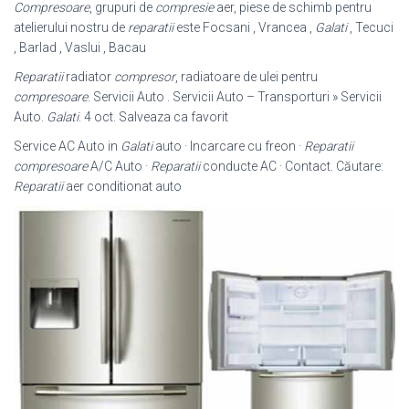
Compresoare
, grupuri de
compresie
aer, piese de schimb pentru
atelierului nostru de
reparatii
este Focsani , Vrancea ,
Galati
, Tecuci
, Barlad , Vaslui , Bacau
Reparatii
radiator
compresor
, radiatoare de ulei pentru
compresoare
. Servicii Auto . Servicii Auto – Transporturi » Servicii
Auto.
Galati
. 4 oct. Salveaza ca favorit
Service AC Auto in
Galati
auto · Incarcare cu freon ·
Reparatii
compresoare
A/C Auto ·
Reparatii
conducte AC · Contact. Căutare:
Reparatii
aer conditionat auto