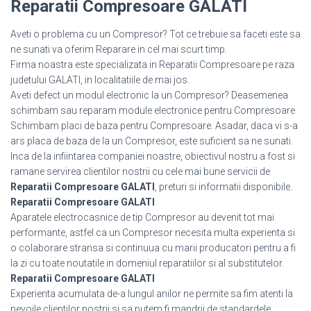
Reparatii Compresoare GALATI
Aveti o problema cu un Compresor? Tot ce trebuie sa faceti este sa
ne sunati va oferim Reparare in cel mai scurt timp.
Firma noastra este specializata in Reparatii Compresoare pe raza
judetului GALATI, in localitatiile de mai jos.
Aveti defect un modul electronic la un Compresor? Deasemenea
schimbam sau reparam module electronice pentru Compresoare
Schimbam placi de baza pentru Compresoare. Asadar, daca vi s-a
ars placa de baza de la un Compresor, este suficient sa ne sunati.
Inca de la infiintarea companiei noastre, obiectivul nostru a fost si
ramane servirea clientilor nostrii cu cele mai bune servicii de
Reparatii Compresoare GALATI
, preturi si informatii disponibile.
Reparatii Compresoare GALATI
Aparatele electrocasnice de tip Compresor au devenit tot mai
performante, astfel ca un Compresor necesita multa experienta si
o colaborare stransa si continuua cu marii producatori pentru a fi
la zi cu toate noutatile in domeniul reparatiilor si al substitutelor.
Reparatii Compresoare GALATI
Experienta acumulata de-a lungul anilor ne permite sa fim atenti la
nevoile clientilor nostrii si sa putem fi mandrii de standardele