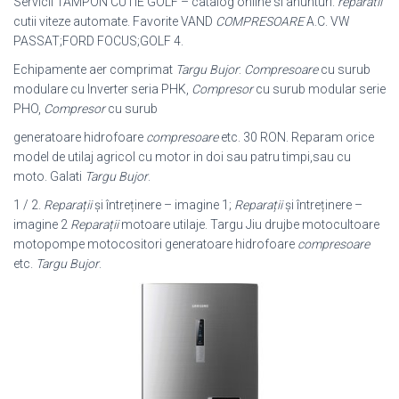
Servicii TAMPON CUTIE GOLF – catalog online si anunturi.
reparatii
cutii viteze automate. Favorite VAND
COMPRESOARE
A.C. VW
PASSAT;FORD FOCUS;
GOLF 4.
Echipamente aer comprimat
Targu Bujor
:
Compresoare
cu surub
modulare cu Inverter seria PHK,
Compresor
cu surub modular serie
PHO,
Compresor
cu surub
generatoare hidrofoare
compresoare
etc. 30 RON. Reparam orice
model de utilaj agricol cu motor in doi sau patru timpi,sau cu
moto. Galati
Targu Bujor
.
1 / 2.
Reparații
şi întreținere – imagine 1;
Reparații
şi întreținere –
imagine 2
Reparații
motoare utilaje. Targu Jiu drujbe motocultoare
motopompe motocositori generatoare hidrofoare
compresoare
etc.
Targu Bujor
.