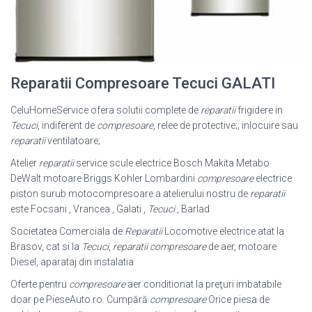
Reparatii Compresoare Tecuci GALATI
CeluHomeService ofera solutii complete de
reparatii
frigidere in
Tecuci
, indiferent de
compresoare
, relee de protective;; inlocuire sau
reparatii
ventilatoare;
Atelier
reparatii
service scule electrice Bosch Makita Metabo
DeWalt motoare Briggs Kohler Lombardini
compresoare
electrice
piston surub motocompresoare a atelierului nostru de
reparatii
este Focsani , Vrancea , Galati ,
Tecuci
, Barlad
Societatea Comerciala de
Reparatii
Locomotive electrice atat la
Brasov, cat si la
Tecuci
,
reparatii compresoare
de aer, motoare
Diesel, aparataj din instalatia
Oferte pentru
compresoare
aer conditionat la preţuri imbatabile
doar pe PieseAuto.ro. Cumpără
compresoare
Orice piesa de