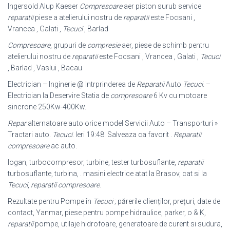
Ingersold Alup Kaeser
Compresoare
aer piston surub service
reparatii
piese a atelierului nostru de
reparatii
este Focsani ,
Vrancea , Galati ,
Tecuci
, Barlad
Compresoare
, grupuri de
compresie
aer, piese de schimb pentru
atelierului nostru de
reparatii
este Focsani , Vrancea , Galati ,
Tecuci
, Barlad , Vaslui , Bacau
Electrician – Inginerie @ Intrprinderea de
Reparatii
Auto
Tecuci
. –
Electrician la Deservire Statia de
compresoare
6 Kv cu motoare
sincrone 250Kw-400Kw.
Repar
alternatoare auto orice model Servicii Auto – Transporturi »
Tractari auto.
Tecuci
. Ieri 19:48. Salveaza ca favorit .
Reparatii
compresoare
ac auto.
logan, turbocompresor, turbine, tester turbosuflante,
reparatii
turbosuflante, turbina, . masini electrice atat la Brasov, cat si la
Tecuci
,
reparatii compresoare
.
Rezultate pentru Pompe în
Tecuci
; părerile clienților, prețuri, date de
contact, Yanmar, piese pentru pompe hidraulice, parker, o & K,
reparatii
pompe, utilaje hidrofoare, generatoare de curent si sudura,