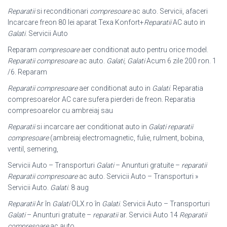
Reparatii
si reconditionari
compresoare
ac auto. Servicii, afaceri
Incarcare freon 80 lei aparat Texa Konfort+
Reparatii
AC auto in
Galati
. Servicii Auto
Reparam
compresoare
aer conditionat auto pentru orice model.
Reparatii compresoare
ac auto.
Galati
,
Galati
Acum 6 zile 200 ron. 1
/6. Reparam
Reparatii compresoare
aer conditionat auto in
Galati
. Reparatia
compresoarelor AC care sufera pierderi de freon. Reparatia
compresoarelor cu ambreiaj sau
Reparatii
si incarcare aer conditionat auto in
Galati
reparatii
compresoare
(
ambreiaj electromagnetic, fulie, rulment, bobina,
ventil, semering,
Servicii Auto – Transporturi
Galati
– Anunturi gratuite –
reparatii
Reparatii compresoare
ac auto. Servicii Auto – Transporturi »
Servicii Auto.
Galati
. 8 aug
Reparatii
Ar în
Galati
OLX.ro în
Galati
. Servicii Auto – Transporturi
Galati
– Anunturi gratuite –
reparatii
ar. Servicii Auto 14
Reparatii
compresoare
ac auto.