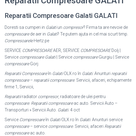
Reparatii Compresoare GALATI
Reparatii Compresoare Galati GALATI
Doresti sa cumperi in
Galati
un
compresor
? Firma ta are nevoie de
compresoare
de aer in
Galati
? Te putem ajuta in cel mai scurt timp.
Compresoarele
Hertz pe
SERVICE
COMPRESOARE
AER, SERVICE
COMPRESOARE
Dolj |
Service
compresoare Galati
| Service
compresoare
Giurgiu | Service
compresoare
Gorj
Reparatii Compresoare
în
Galati
OLX.ro în
Galati
. Anunturi
reparatii
compresoare
–
reparatii compresoare
. Servicii, afaceri, echipamente
firme 1; Servicii,
Reparatii
radiator
compresor
, radiatoare de ulei pentru
compresoare
.
Reparatii compresoare
ac auto. Servicii Auto –
Transporturi » Servicii Auto.
Galati
. 4 oct
Service
Compresoare
în
Galati
OLX.ro în
Galati
. Anunturi service
compresoare
– service
compresoare
. Servicii, afaceri
Reparatii
compresoare
ac auto.