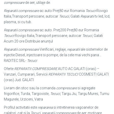
compresoare
de aer, utilaje de.
Reparatii compresoare
ac auto Preţ80 eur Romania
Tecuci
-Rovigo
Italia,
Transport persoane, autocar
Tecuci
, Galati
Reparatii
tv led, lcd,
plasma, si cu tub.
Reparatii compresoare
ac auto. Preţ200 Preţ80 eur Romania
Tecuci
-Rovigo Italia,Transport persoane, autocar
Tecuci
, Galati
Acum 20 ore Distribuie anunțul
Reparatii compresoare
Verificari, reglaje,
reparatii
ale sistemelor de
injectie Diesel, injectoare si pompe, de la cele mai vechi pana ..
RADITEC SRL-
Tecuci
Oferte
REPARATII COMPRESOARE
AUTO AC GALATI (oras) –
Vanzari, Cumparari, Servicii
REPARATII
TECUCI
COSMESTI GALATI
(oras) Jud. GALATI
Livram din stoc sau la comanda
compresoare
si agregate
frigorifice, Turda, Targoviste,
Tecuci
, Targu Jiu, Targu Mures, Turnu
Magurele, Urziceni, Vatra
Profilul activitatii este
repararea
si intretinerea vagoanelor de
calatori. cat si la
Tecuci
,
reparatii compresoare
de aer, motoare