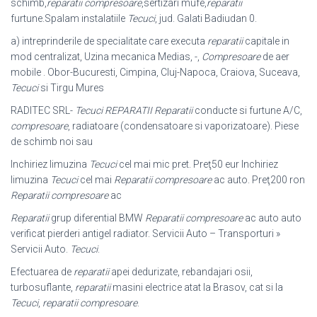
schimb,
reparatii compresoare
,sertizari mufe,
reparatii
furtune.Spalam instalatiile
Tecuci
, jud. Galati Badiudan 0.
a) intreprinderile de specialitate care executa
reparatii
capitale in
mod centralizat
, Uzina mecanica Medias, -,
Compresoare
de aer
mobile . Obor-Bucuresti, Cimpina, Cluj-Napoca, Craiova, Suceava,
Tecuci
si Tirgu Mures
RADITEC SRL-
Tecuci REPARATII
Reparatii
conducte si furtune A/C,
compresoare
, radiatoare (condensatoare si vaporizatoare). Piese
de schimb noi sau
Inchiriez limuzina
Tecuci
cel mai mic pret. Preţ50 eur Inchiriez
limuzina
Tecuci
cel mai
Reparatii compresoare
ac auto. Preţ200 ron
Reparatii compresoare
ac
Reparatii
grup diferential BMW
Reparatii compresoare
ac auto auto
verificat pierderi antigel radiator. Servicii Auto – Transporturi »
Servicii Auto.
Tecuci
.
Efectuarea de
reparatii
apei dedurizate, rebandajari osii,
turbosuflante,
reparatii
masini electrice atat la Brasov, cat si la
Tecuci
,
reparatii compresoare
.