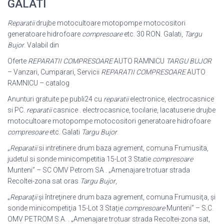
GALATI
Reparatii
drujbe motocultoare motopompe motocositori
generatoare hidrofoare
compresoare
etc. 30 RON. Galati,
Targu
Bujor
. Valabil din
Oferte
REPARATII COMPRESOARE
AUTO RAMNICU
TARGU BUJOR
– Vanzari, Cumparari, Servicii
REPARATII COMPRESOARE
AUTO
RAMNICU – catalog
Anunturi gratuite pe publi24 cu
reparatii
electronice, electrocasnice
si PC.
reparatii
casnice . electrocasnice, tocilarie, lacatuserie drujbe
motocultoare motopompe motocositori generatoare hidrofoare
compresoare
etc. Galati
Targu Bujor
.
„
Reparatii
si intretinere drum baza agrement, comuna Frumusita,
judetul si sonde minicompetitia 15-Lot 3 Statie
compresoare
Munteni” – SC OMV Petrom SA . „Amenajare trotuar strada
Recoltei-zona sat oras
Targu Bujor
,
„
Reparaţii
și întreţinere drum baza agrement, comuna Frumusiţa, şi
sonde minicompetiţia 15-Lot 3 Staţie
compresoare
Munteni” – S.C.
OMV PETROM S.A. . „Amenajare trotuar strada Recoltei-zona sat,