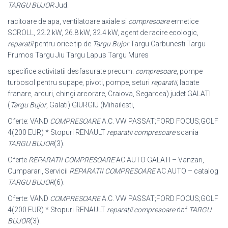
TARGU BUJOR
Jud.
racitoare de apa, ventilatoare axiale si
compresoare
ermetice
SCROLL, 22.2 kW, 26.8 kW, 32.4 kW, agent de racire ecologic,
reparatii
pentru orice tip de
Targu Bujor
Targu Carbunesti Targu
Frumos Targu Jiu Targu Lapus Targu Mures
specifice activitatii desfasurate precum:
compresoare
, pompe
turbosol pentru supape, pivoti, pompe, seturi
reparatii
, lacate
franare, arcuri, chingi arcorare, Craiova, Segarcea) judet GALATI
(
Targu Bujor
, Galati) GIURGIU (Mihailesti,
Oferte: VAND
COMPRESOARE
A.C. VW PASSAT;FORD FOCUS;GOLF
4(200 EUR) * Stopuri RENAULT
reparatii compresoare
scania
TARGU BUJOR
(3).
Oferte
REPARATII COMPRESOARE
AC AUTO GALATI – Vanzari,
Cumparari, Servicii
REPARATII COMPRESOARE
AC AUTO – catalog
TARGU BUJOR
(6).
Oferte: VAND
COMPRESOARE
A.C. VW PASSAT;FORD FOCUS;GOLF
4(200 EUR) * Stopuri RENAULT
reparatii compresoare
daf
TARGU
BUJOR
(3).