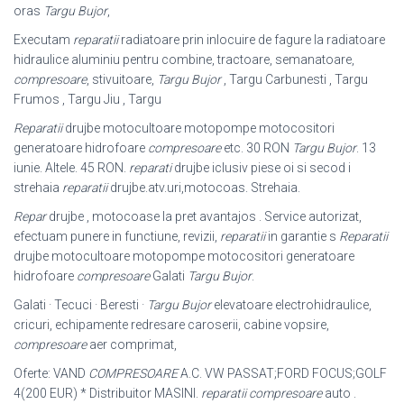
oras
Targu Bujor
,
Executam
reparatii
radiatoare prin inlocuire de fagure la radiatoare
hidraulice aluminiu pentru combine, tractoare, semanatoare,
compresoare
, stivuitoare,
Targu Bujor
, Targu Carbunesti , Targu
Frumos , Targu Jiu , Targu
Reparatii
drujbe motocultoare motopompe motocositori
generatoare hidrofoare
compresoare
etc. 30 RON
Targu Bujor
. 13
iunie. Altele. 45 RON.
reparati
drujbe iclusiv piese oi si secod i
strehaia
reparatii
drujbe.atv.uri,motocoas. Strehaia.
Repar
drujbe , motocoase la pret avantajos . Service autorizat,
efectuam punere in functiune, revizii,
reparatii
in garantie s
Reparatii
drujbe motocultoare motopompe motocositori generatoare
hidrofoare
compresoare
Galati
Targu Bujor
.
Galati · Tecuci · Beresti ·
Targu Bujor
elevatoare electrohidraulice,
cricuri, echipamente redresare caroserii, cabine vopsire,
compresoare
aer comprimat,
Oferte: VAND
COMPRESOARE
A.C. VW PASSAT;FORD FOCUS;GOLF
4(200 EUR) * Distribuitor MASINI.
reparatii compresoare
auto .