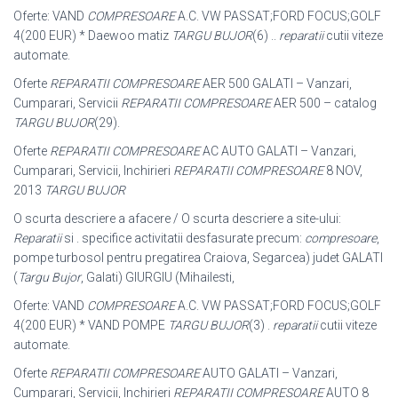
Oferte: VAND
COMPRESOARE
A.C. VW PASSAT;FORD FOCUS;GOLF
4(200 EUR) * Daewoo matiz
TARGU BUJOR
(6) ..
reparatii
cutii viteze
automate.
Oferte
REPARATII COMPRESOARE
AER 500 GALATI – Vanzari,
Cumparari, Servicii
REPARATII COMPRESOARE
AER 500 – catalog
TARGU BUJOR
(29).
Oferte
REPARATII COMPRESOARE
AC AUTO GALATI – Vanzari,
Cumparari, Servicii, Inchirieri
REPARATII COMPRESOARE
8 NOV,
2013
TARGU BUJOR
O scurta descriere a afacere / O scurta descriere a site-ului:
Reparatii
si . specifice activitatii desfasurate precum:
compresoare
,
pompe turbosol pentru pregatirea Craiova, Segarcea) judet GALATI
(
Targu Bujor
, Galati) GIURGIU (
Mihailesti,
Oferte: VAND
COMPRESOARE
A.C. VW PASSAT;FORD FOCUS;GOLF
4(200 EUR) * VAND POMPE
TARGU BUJOR
(3) .
reparatii
cutii viteze
automate.
Oferte
REPARATII COMPRESOARE
AUTO GALATI – Vanzari,
Cumparari, Servicii
, Inchirieri
REPARATII COMPRESOARE
AUTO 8