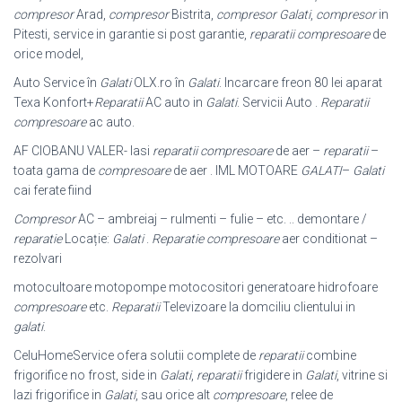
compresor
Arad,
compresor
Bistrita,
compresor Galati
,
compresor
in
Pitesti, service in garantie si post garantie,
reparatii compresoare
de
orice model,
Auto Service în
Galati
OLX.ro în
Galati
. Incarcare freon 80 lei aparat
Texa Konfort+
Reparatii
AC auto in
Galati
. Servicii Auto .
Reparatii
compresoare
ac auto.
AF CIOBANU VALER- Iasi
reparatii compresoare
de aer –
reparatii
–
toata gama de
compresoare
de aer . IML MOTOARE
GALATI
–
Galati
cai ferate fiind
Compresor
AC – ambreiaj – rulmenti – fulie – etc. .. demontare /
reparatie
Locație:
Galati
.
Reparatie compresoare
aer conditionat –
rezolvari
motocultoare motopompe motocositori generatoare hidrofoare
compresoare
etc.
Reparatii
Televizoare la domciliu clientului in
galati
.
CeluHomeService ofera solutii complete de
reparatii
combine
frigorifice no frost, side in
Galati
,
reparatii
frigidere in
Galati
, vitrine si
lazi frigorifice in
Galati
, sau orice alt
compresoare
, relee de