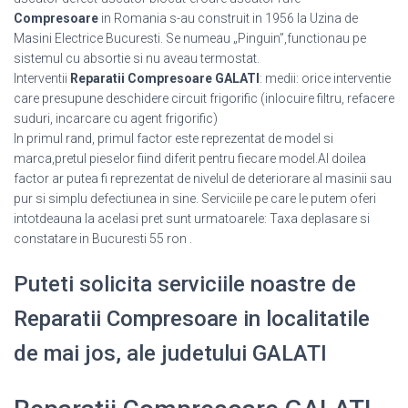
Compresoare
in Romania s-au construit in 1956 la Uzina de
Masini Electrice Bucuresti. Se numeau „Pinguin”,functionau pe
sistemul cu absortie si nu aveau termostat.
Interventii
Reparatii Compresoare GALATI
: medii: orice interventie
care presupune deschidere circuit frigorific (inlocuire filtru, refacere
suduri, incarcare cu agent frigorific)
In primul rand, primul factor este reprezentat de model si
marca,pretul pieselor fiind diferit pentru fiecare model.Al doilea
factor ar putea fi reprezentat de nivelul de deteriorare al masinii sau
pur si simplu defectiunea in sine. Serviciile pe care le putem oferi
intotdeauna la acelasi pret sunt urmatoarele: Taxa deplasare si
constatare in Bucuresti 55 ron .
Puteti solicita serviciile noastre de
Reparatii Compresoare in localitatile
de mai jos, ale judetului GALATI