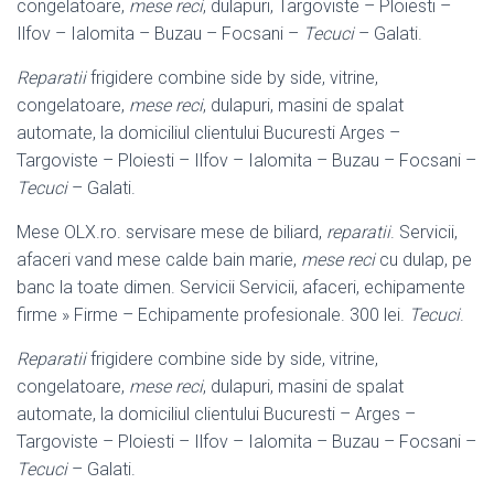
congelatoare,
mese reci
, dulapuri, Targoviste – Ploiesti –
Ilfov – Ialomita – Buzau – Focsani –
Tecuci
– Galati.
Reparatii
frigidere combine side by side, vitrine,
congelatoare,
mese reci
, dulapuri, masini de spalat
automate, la domiciliul clientului Bucuresti Arges –
Targoviste – Ploiesti – Ilfov – Ialomita – Buzau – Focsani –
Tecuci
– Galati.
Mese OLX.ro. servisare mese de biliard,
reparatii
. Servicii,
afaceri vand mese calde bain marie,
mese reci
cu dulap, pe
banc la toate dimen. Servicii Servicii, afaceri, echipamente
firme » Firme – Echipamente profesionale. 300 lei.
Tecuci
.
Reparatii
frigidere combine side by side, vitrine,
congelatoare,
mese reci
, dulapuri, masini de spalat
automate, la domiciliul clientului Bucuresti – Arges –
Targoviste – Ploiesti – Ilfov – Ialomita – Buzau – Focsani –
Tecuci
– Galati.