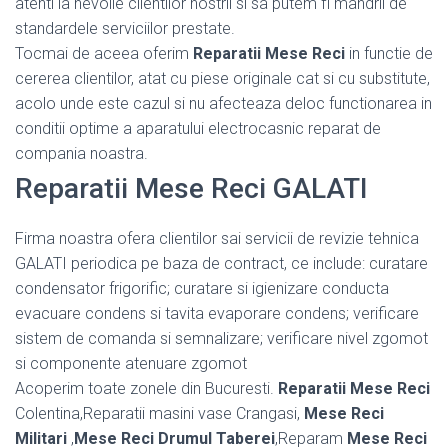
atenti la nevoile clientilor nostrii si sa putem fi mandrii de
standardele serviciilor prestate.
Tocmai de aceea oferim
Reparatii Mese Reci
in functie de
cererea clientilor, atat cu piese originale cat si cu substitute,
acolo unde este cazul si nu afecteaza deloc functionarea in
conditii optime a aparatului electrocasnic reparat de
compania noastra.
Reparatii Mese Reci GALATI
Firma noastra ofera clientilor sai servicii de revizie tehnica
GALATI periodica pe baza de contract, ce include: curatare
condensator frigorific; curatare si igienizare conducta
evacuare condens si tavita evaporare condens; verificare
sistem de comanda si semnalizare; verificare nivel zgomot
si componente atenuare zgomot
Acoperim toate zonele din Bucuresti.
Reparatii Mese Reci
Colentina,Reparatii masini vase Crangasi,
Mese Reci
Militari
,
Mese Reci Drumul Taberei
,Reparam
Mese Reci