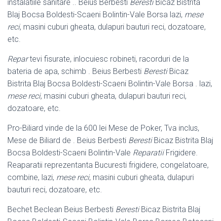
instalatiile sanitare .. Beius Berbesti
Beresti
Bicaz Bistrita
Blaj Bocsa Boldesti-Scaeni Bolintin-Vale Borsa lazi,
mese
reci
, masini cuburi gheata, dulapuri bauturi reci, dozatoare,
etc.
Repar
tevi fisurate, inlocuiesc robineti, racorduri de la
bateria de apa, schimb . Beius Berbesti
Beresti
Bicaz
Bistrita Blaj Bocsa Boldesti-Scaeni Bolintin-Vale Borsa . lazi,
mese reci
, masini cuburi gheata, dulapuri bauturi reci,
dozatoare, etc.
Pro-Biliard vinde de la 600 lei Mese de Poker, Tva inclus,
Mese de Biliard de . Beius Berbesti
Beresti
Bicaz Bistrita Blaj
Bocsa Boldesti-Scaeni Bolintin-Vale
Reparatii
Frigidere.
Reaparatii reprezentanta Bucuresti frigidere, congelatoare,
combine, lazi,
mese reci
, masini cuburi gheata, dulapuri
bauturi reci, dozatoare, etc.
Bechet Beclean Beius Berbesti
Beresti
Bicaz Bistrita Blaj