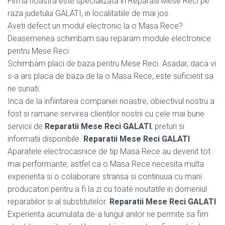
Firma noastra este specializata in Reparatii Mese Reci pe
raza judetului GALATI, in localitatiile de mai jos.
Aveti defect un modul electronic la o Masa Rece?
Deasemenea schimbam sau reparam module electronice
pentru Mese Reci
Schimbam placi de baza pentru Mese Reci. Asadar, daca vi
s-a ars placa de baza de la o Masa Rece, este suficient sa
ne sunati.
Inca de la infiintarea companiei noastre, obiectivul nostru a
fost si ramane servirea clientilor nostrii cu cele mai bune
servicii de
Reparatii Mese Reci GALATI
, preturi si
informatii disponibile.
Reparatii Mese Reci GALATI
Aparatele electrocasnice de tip Masa Rece au devenit tot
mai performante, astfel ca o Masa Rece necesita multa
experienta si o colaborare stransa si continuua cu marii
producatori pentru a fi la zi cu toate noutatile in domeniul
reparatiilor si al substitutelor.
Reparatii Mese Reci GALATI
Experienta acumulata de-a lungul anilor ne permite sa fim