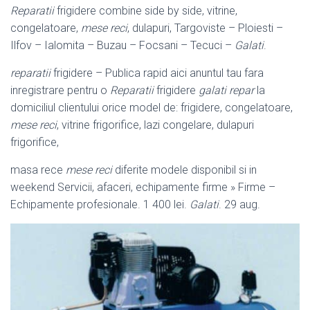
Reparatii
frigidere combine side by side, vitrine,
congelatoare,
mese reci
, dulapuri, Targoviste – Ploiesti –
Ilfov – Ialomita – Buzau – Focsani – Tecuci –
Galati
.
reparatii
frigidere – Publica rapid aici anuntul tau fara
inregistrare pentru o
Reparatii
frigidere
galati
repar
la
domiciliul clientului orice model de: frigidere, congelatoare,
mese reci
, vitrine frigorifice, lazi congelare, dulapuri
frigorifice,
masa rece
mese reci
diferite modele disponibil si in
weekend Servicii, afaceri, echipamente firme » Firme –
Echipamente profesionale. 1 400 lei.
Galati
. 29 aug.