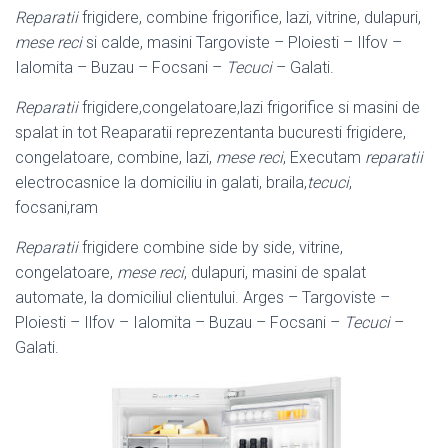
Reparatii
frigidere, combine frigorifice, lazi, vitrine, dulapuri,
mese reci
si calde, masini Targoviste – Ploiesti – Ilfov –
Ialomita – Buzau – Focsani –
Tecuci
– Galati.
Reparatii
frigidere,congelatoare,lazi frigorifice si masini de
spalat in tot Reaparatii reprezentanta bucuresti frigidere,
congelatoare, combine, lazi,
mese reci
, Executam
reparatii
electrocasnice la domiciliu in galati, braila,
tecuci
,
focsani,ram
Reparatii
frigidere combine side by side, vitrine,
congelatoare,
mese reci
, dulapuri, masini de spalat
automate, la domiciliul clientului. Arges – Targoviste –
Ploiesti – Ilfov – Ialomita – Buzau – Focsani –
Tecuci
–
Galati.