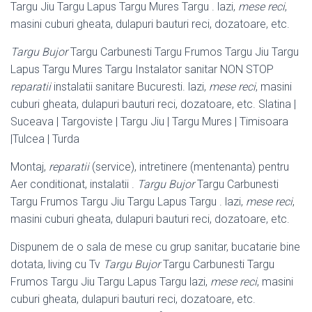
Targu Jiu Targu Lapus Targu Mures Targu . lazi,
mese reci
,
masini cuburi gheata, dulapuri bauturi reci, dozatoare, etc.
Targu Bujor
Targu Carbunesti Targu Frumos Targu Jiu Targu
Lapus Targu Mures Targu Instalator sanitar NON STOP
reparatii
instalatii sanitare Bucuresti. lazi,
mese reci
, masini
cuburi gheata, dulapuri bauturi reci, dozatoare, etc. Slatina |
Suceava | Targoviste | Targu Jiu | Targu Mures | Timisoara
|Tulcea | Turda
Montaj,
reparatii
(service), intretinere (mentenanta) pentru
Aer conditionat, instalatii .
Targu Bujor
Targu Carbunesti
Targu Frumos Targu Jiu Targu Lapus Targu . lazi,
mese reci
,
masini cuburi gheata, dulapuri bauturi reci, dozatoare, etc.
Dispunem de o sala de mese cu grup sanitar, bucatarie bine
dotata, living cu Tv
Targu Bujor
Targu Carbunesti Targu
Frumos Targu Jiu Targu Lapus Targu lazi,
mese reci
, masini
cuburi gheata, dulapuri bauturi reci, dozatoare, etc.