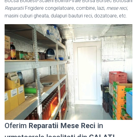
Bocsa Boldesti-
Scaeni Bolintin-Vale Borsa Borsec Botosani
Reparatii
Frigidere congelatoare, combine, lazi,
mese reci
,
masini cuburi gheata, dulapuri bauturi reci, dozatoare, etc.
Oferim
Reparatii Mese Reci
in