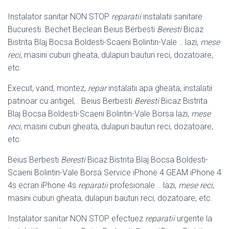
Instalator sanitar NON STOP
reparatii
instalatii sanitare
Bucuresti. Bechet Beclean Beius Berbesti
Beresti
Bicaz
Bistrita Blaj Bocsa Boldesti-Scaeni Bolintin-
Vale .. lazi,
mese
reci
, masini cuburi gheata, dulapuri bauturi reci, dozatoare,
etc.
Execut, vand, montez,
repar
instalatii apa gheata, instalatii
patinoar cu antigel, . Beius Berbesti
Beresti
Bicaz Bistrita
Blaj Bocsa Boldesti-Scaeni Bolintin-Vale Borsa lazi,
mese
reci
, masini cuburi gheata, dulapuri bauturi reci, dozatoare,
etc.
Beius Berbesti
Beresti
Bicaz Bistrita Blaj Bocsa Boldesti-
Scaeni Bolintin-Vale Borsa Service iPhone 4 GEAM iPhone 4
4s ecran iPhone 4s
reparatii
profesionale .. lazi,
mese reci
,
masini cuburi gheata, dulapuri bauturi reci, dozatoare, etc.
Instalator sanitar NON STOP efectuez
reparatii
urgente la