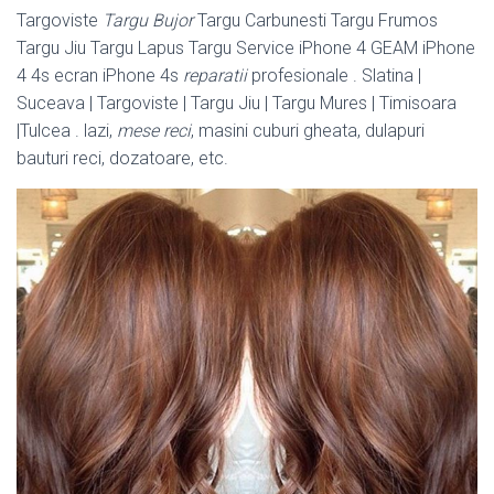
Targoviste
Targu Bujor
Targu Carbunesti Targu Frumos
Targu Jiu Targu Lapus Targu Service iPhone 4 GEAM iPhone
4 4s ecran iPhone 4s
reparatii
profesionale . Slatina |
Suceava | Targoviste | Targu Jiu | Targu Mures | Timisoara
|Tulcea . lazi,
mese reci
, masini cuburi gheata, dulapuri
bauturi reci, dozatoare, etc.