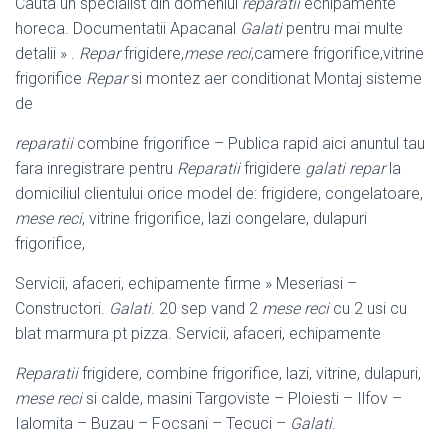
Cauta un specialist din domeniul
reparatii
echipamente
horeca. Documentatii Apacanal
Galati
pentru mai multe
detalii » .
Repar
frigidere,
mese reci
,camere frigorifice,vitrine
frigorifice
Repar
si montez aer conditionat Montaj sisteme
de
reparatii
combine frigorifice – Publica rapid aici anuntul tau
fara inregistrare pentru
Reparatii
frigidere
galati
repar
la
domiciliul clientului orice model de: frigidere, congelatoare,
mese reci
, vitrine frigorifice, lazi congelare, dulapuri
frigorifice,
Servicii, afaceri, echipamente firme » Meseriasi –
Constructori.
Galati
. 20 sep vand 2
mese reci
cu 2 usi cu
blat marmura pt pizza. Servicii, afaceri, echipamente
Reparatii
frigidere, combine frigorifice, lazi, vitrine, dulapuri,
mese reci
si calde, masini Targoviste – Ploiesti – Ilfov –
Ialomita – Buzau – Focsani – Tecuci –
Galati
.