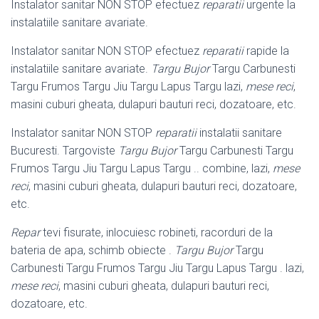
Instalator sanitar NON STOP efectuez
reparatii
urgente la
instalatiile sanitare avariate.
Instalator sanitar NON STOP efectuez
reparatii
rapide la
instalatiile sanitare avariate.
Targu Bujor
Targu Carbunesti
Targu Frumos Targu Jiu Targu Lapus Targu lazi,
mese reci
,
masini cuburi gheata, dulapuri bauturi reci, dozatoare, etc.
Instalator sanitar NON STOP
reparatii
instalatii sanitare
Bucuresti. Targoviste
Targu Bujor
Targu Carbunesti Targu
Frumos Targu Jiu Targu Lapus Targu .. combine, lazi,
mese
reci
, masini cuburi gheata, dulapuri bauturi reci, dozatoare,
etc.
Repar
tevi fisurate, inlocuiesc robineti, racorduri de la
bateria de apa, schimb obiecte .
Targu Bujor
Targu
Carbunesti Targu Frumos Targu Jiu Targu Lapus Targu . lazi,
mese reci
, masini cuburi gheata, dulapuri bauturi reci,
dozatoare, etc.