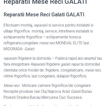
Reparatii Mese Reci GALATI
Reparatii Mese Reci Galati GALATI
Efectuam montaj,
reparatii
si service pentru instalatii si
utilaje frigorifice. montaj
, service, intretinere instalatii si
echipamente frigorifice – echipamente horeca
refrigerare,congelare
mese reci
MONDIAL ELITE lazi .
MIDORADA-
Galati
reparatii
frigidere la domiciliu – Publica rapid aici anuntul tau
fara inregistrare
Reparatii
frigidere
galati
repar
la domiciliul
clientului orice model de: frigidere, congelatoare,
mese reci
,
vitrine frigorifice, lazi congelare, dulapuri frigorifice,
Mese reci
· Motoare camere frigorifice/de congelare ·
Receptie produse Iasi Cluj Napoca Arad
Galati
Buzau
Ploiesti Oradea Bacau Miercurea Ciuc Suceava.