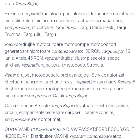
oras
Targu Bujor
,
Executam
reparatii
radiatoare prin inlocuire de fagure la radiatoare
hidraulice aluminiu pentru combine, tractoare, semanatoare,
compresoare
, stivuitoare,
Targu Bujor
, Targu Carbunesti , Targu
Frumos , Targu Jiu , Targu
Reparatii
drujbe motocultoare motopompe motocositori
generatoare hidrofoare
compresoare
etc. 30 RON
Targu Bujor
. 13
iunie. Altele. 45 RON.
reparati
drujbe iclusiv piese oi si secod i
strehaia
reparatii
drujbe.atv.uri,motocoas. Strehaia.
Repar
drujbe , motocoase la pret avantajos . Service autorizat,
efectuam punere in functiune, revizii,
reparatii
in garantie s
Reparatii
drujbe motocultoare motopompe motocositori generatoare
hidrofoare
compresoare
Galati
Targu Bujor
.
Galati · Tecuci · Beresti ·
Targu Bujor
elevatoare electrohidraulice,
cricuri, echipamente redresare caroserii, cabine vopsire,
compresoare
aer comprimat,
Oferte: VAND
COMPRESOARE
A.C. VW PASSAT;FORD FOCUS;GOLF
4(200 EUR) * Distribuitor MASINI.
reparatii compresoare
auto .