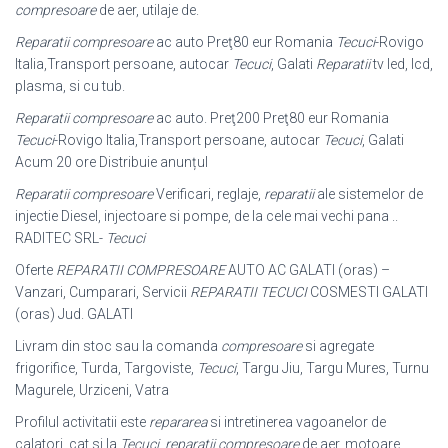
compresoare
de aer, utilaje de.
Reparatii compresoare
ac auto Preţ80 eur Romania
Tecuci
-Rovigo
Italia,
Transport persoane, autocar
Tecuci
, Galati
Reparatii
tv led, lcd,
plasma, si cu tub.
Reparatii compresoare
ac auto. Preţ200 Preţ80 eur Romania
Tecuci
-Rovigo Italia,Transport persoane, autocar
Tecuci
, Galati
Acum 20 ore Distribuie anunțul
Reparatii compresoare
Verificari, reglaje,
reparatii
ale sistemelor de
injectie Diesel, injectoare si pompe, de la cele mai vechi pana ..
RADITEC SRL-
Tecuci
Oferte
REPARATII COMPRESOARE
AUTO AC GALATI (oras) –
Vanzari, Cumparari, Servicii
REPARATII
TECUCI
COSMESTI GALATI
(oras) Jud. GALATI
Livram din stoc sau la comanda
compresoare
si agregate
frigorifice, Turda, Targoviste,
Tecuci
, Targu Jiu, Targu Mures, Turnu
Magurele, Urziceni, Vatra
Profilul activitatii este
repararea
si intretinerea vagoanelor de
calatori. cat si la
Tecuci
,
reparatii compresoare
de aer, motoare