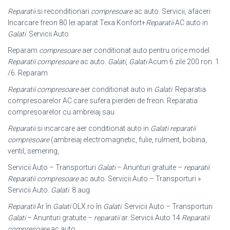
Reparatii
si reconditionari
compresoare
ac auto. Servicii, afaceri
Incarcare freon 80 lei aparat Texa Konfort+
Reparatii
AC auto in
Galati
. Servicii Auto
Reparam
compresoare
aer conditionat auto pentru orice model.
Reparatii compresoare
ac auto.
Galati
,
Galati
Acum 6 zile 200 ron. 1
/6. Reparam
Reparatii compresoare
aer conditionat auto in
Galati
. Reparatia
compresoarelor AC care sufera pierderi de freon. Reparatia
compresoarelor cu ambreiaj sau
Reparatii
si incarcare aer conditionat auto in
Galati
reparatii
compresoare
(
ambreiaj electromagnetic, fulie, rulment, bobina,
ventil, semering,
Servicii Auto – Transporturi
Galati
– Anunturi gratuite –
reparatii
Reparatii compresoare
ac auto. Servicii Auto – Transporturi »
Servicii Auto.
Galati
. 8 aug
Reparatii
Ar în
Galati
OLX.ro în
Galati
. Servicii Auto – Transporturi
Galati
– Anunturi gratuite –
reparatii
ar. Servicii Auto 14
Reparatii
compresoare
ac auto.