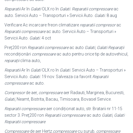
Reparatii
Ar în
Galati
OLX.ro în
Galati
.
Reparatii compresoare
ac
auto. Servicii Auto – Transporturi » Servicii Auto.
Galati
. 8 aug
Verificare Ac incarcare freon climatizare
reparatii compresor
ac
Reparatii compresoare
ac auto. Servicii Auto – Transporturi »
Servicii Auto.
Galati
. 4 oct
Preţ200 ron
Reparatii compresoare
ac auto
Galati
,
Galati
Reparații
recondiționări
compresoare
ac auto pentru orice tip de autovehicul,
reparații
clima auto,
Reparatii
Ar în
Galati
OLX.ro în
Galati
. Servicii Auto – Transporturi »
Servicii Auto.
Galati
. 19 nov. Salveaza ca favorit
Reparatii
compresoare
ac auto.
Compresor
de aer,
compresoare
aer Radauti, Marginea, Bucuresti,
Galati
, Neamt
, Bistrita, Bacau, Timisoara, Bovasel Service.
Reparatii compresoare
aer condiționat auto, str. Bratarii nr 11-15
sector 3. Preţ200 ron
Reparatii compresoare
ac auto
Galati
,
Galati
·
Reparatii compresoare
Compresoare
de aer Hertz:
compresoare
cu surub,
compresoare