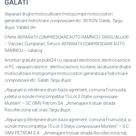
GALATI
Reparatii
drujbe motocultoare motopompe motocositori
generatoare hidrofoare
compresoare
etc. 30 RON. Galati,
Targu
Bujor
. Valabil din
Oferte
REPARATII COMPRESOARE
AUTO RAMNICU
TARGU BUJOR
– Vanzari, Cumparari, Servicii
REPARATII COMPRESOARE
AUTO
RAMNICU – catalog
Anunturi gratuite pe publi24 cu
reparatii
electronice, electrocasnice
si PC.
reparatii
casnice . electrocasnice, tocilarie, lacatuserie drujbe
motocultoare motopompe motocositori generatoare hidrofoare
compresoare
etc. Galati
Targu Bujor
.
„
Reparatii
si intretinere drum baza agrement, comuna Frumusita,
judetul si sonde minicompetitia 15-Lot 3 Statie
compresoare
Munteni” – SC OMV Petrom SA . „Amenajare trotuar strada
Recoltei-zona sat oras
Targu Bujor
,
„
Reparaţii
și întreţinere drum baza agrement, comuna Frumusiţa, şi
sonde minicompetiţia 15-Lot 3 Staţie
compresoare
Munteni” – S.C.
OMV PETROM S.A. . „Amenajare trotuar strada Recoltei-zona sat,