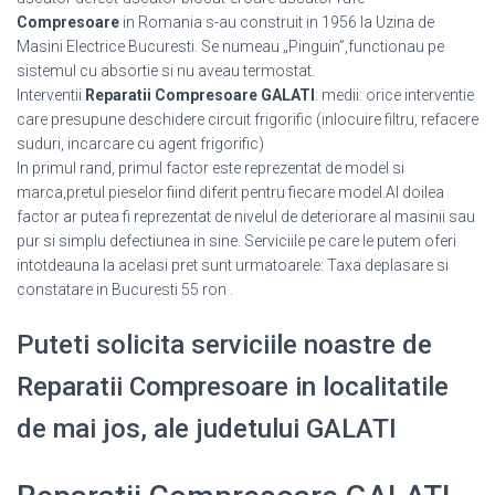
Compresoare
in Romania s-au construit in 1956 la Uzina de
Masini Electrice Bucuresti. Se numeau „Pinguin”,functionau pe
sistemul cu absortie si nu aveau termostat.
Interventii
Reparatii Compresoare GALATI
: medii: orice interventie
care presupune deschidere circuit frigorific (inlocuire filtru, refacere
suduri, incarcare cu agent frigorific)
In primul rand, primul factor este reprezentat de model si
marca,pretul pieselor fiind diferit pentru fiecare model.Al doilea
factor ar putea fi reprezentat de nivelul de deteriorare al masinii sau
pur si simplu defectiunea in sine. Serviciile pe care le putem oferi
intotdeauna la acelasi pret sunt urmatoarele: Taxa deplasare si
constatare in Bucuresti 55 ron .
Puteti solicita serviciile noastre de
Reparatii Compresoare in localitatile
de mai jos, ale judetului GALATI