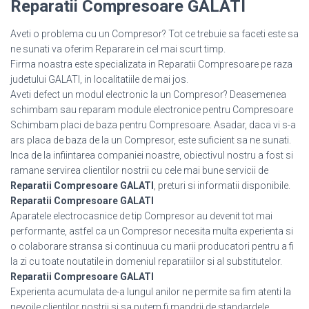
Reparatii Compresoare GALATI
Aveti o problema cu un Compresor? Tot ce trebuie sa faceti este sa
ne sunati va oferim Reparare in cel mai scurt timp.
Firma noastra este specializata in Reparatii Compresoare pe raza
judetului GALATI, in localitatiile de mai jos.
Aveti defect un modul electronic la un Compresor? Deasemenea
schimbam sau reparam module electronice pentru Compresoare
Schimbam placi de baza pentru Compresoare. Asadar, daca vi s-a
ars placa de baza de la un Compresor, este suficient sa ne sunati.
Inca de la infiintarea companiei noastre, obiectivul nostru a fost si
ramane servirea clientilor nostrii cu cele mai bune servicii de
Reparatii Compresoare GALATI
, preturi si informatii disponibile.
Reparatii Compresoare GALATI
Aparatele electrocasnice de tip Compresor au devenit tot mai
performante, astfel ca un Compresor necesita multa experienta si
o colaborare stransa si continuua cu marii producatori pentru a fi
la zi cu toate noutatile in domeniul reparatiilor si al substitutelor.
Reparatii Compresoare GALATI
Experienta acumulata de-a lungul anilor ne permite sa fim atenti la
nevoile clientilor nostrii si sa putem fi mandrii de standardele