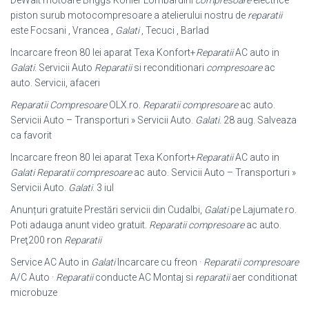
DeWalt motoare Briggs Kohler Lombardini
compresoare
electrice
piston surub motocompresoare a atelierului nostru de
reparatii
este Focsani , Vrancea ,
Galati
, Tecuci , Barlad
Incarcare freon 80 lei aparat Texa Konfort+
Reparatii
AC auto in
Galati
. Servicii Auto
Reparatii
si reconditionari
compresoare
ac
auto. Servicii, afaceri
Reparatii Compresoare
OLX.ro.
Reparatii compresoare
ac auto.
Servicii Auto – Transporturi » Servicii Auto.
Galati
. 28 aug. Salveaza
ca favorit
Incarcare freon 80 lei aparat Texa Konfort+
Reparatii
AC auto in
Galati
Reparatii compresoare
ac auto. Servicii Auto – Transporturi »
Servicii Auto.
Galati
. 3 iul
Anunțuri gratuite Prestări servicii din Cudalbi,
Galati
pe Lajumate.ro.
Poti adauga anunt video gratuit.
Reparatii compresoare
ac auto.
Preţ200 ron
Reparatii
Service AC Auto in
Galati
Incarcare cu freon ·
Reparatii compresoare
A/C Auto ·
Reparatii
conducte AC Montaj si
reparatii
aer conditionat
microbuze