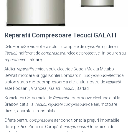
Reparatii Compresoare Tecuci GALATI
CeluHomeService ofera solutii complete de
reparatii
frigidere in
Tecuci
, indiferent de
compresoare
, relee de protective;; inlocuire sau
reparatii
ventilatoare;
Atelier
reparatii
service scule electrice Bosch Makita Metabo
DeWalt motoare Briggs Kohler Lombardini
compresoare
electrice
piston surub motocompresoare a atelierului nostru de
reparatii
este Focsani , Vrancea , Galati ,
Tecuci
, Barlad
Societatea Comerciala de
Reparatii
Locomotive electrice atat la
Brasov, cat si la
Tecuci
,
reparatii compresoare
de aer, motoare
Diesel, aparataj din instalatia
Oferte pentru
compresoare
aer conditionat la preţuri imbatabile
doar pe PieseAuto.ro. Cumpără
compresoare
Orice piesa de