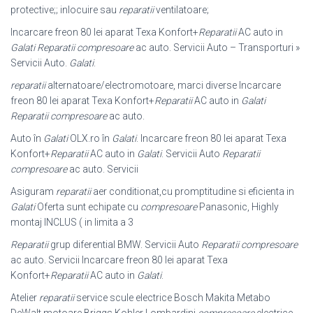
protective;; inlocuire sau
reparatii
ventilatoare;
Incarcare freon 80 lei aparat Texa Konfort+
Reparatii
AC auto in
Galati
Reparatii compresoare
ac auto. Servicii Auto – Transporturi »
Servicii Auto.
Galati
.
reparatii
alternatoare/electromotoare, marci diverse Incarcare
freon 80 lei aparat Texa Konfort+
Reparatii
AC auto in
Galati
Reparatii compresoare
ac auto.
Auto în
Galati
OLX.ro în
Galati
. Incarcare freon 80 lei aparat Texa
Konfort+
Reparatii
AC auto in
Galati
. Servicii Auto
Reparatii
compresoare
ac auto. Servicii
Asiguram
reparatii
aer conditionat,cu promptitudine si eficienta in
Galati
Oferta sunt echipate cu
compresoare
Panasonic, Highly
montaj INCLUS ( in limita a 3
Reparatii
grup diferential BMW. Servicii Auto
Reparatii compresoare
ac auto. Servicii Incarcare freon 80 lei aparat Texa
Konfort+
Reparatii
AC auto in
Galati
.
Atelier
reparatii
service scule electrice Bosch Makita Metabo