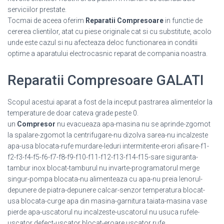
serviciilor prestate.
Tocmai de aceea oferim
Reparatii Compresoare
in functie de
cererea clientilor, atat cu piese originale cat si cu substitute, acolo
unde este cazul si nu afecteaza deloc functionarea in conditii
optime a aparatului electrocasnic reparat de compania noastra.
Reparatii Compresoare GALATI
Scopul acestui aparat a fost de la inceput pastrarea alimentelor la
temperature de doar cateva grade peste 0.
un
Compresor
nu evacueaza apa-masina nu se aprinde-zgomot
la spalare-zgomot la centrifugare-nu dizolva sarea-nu incalzeste
apa-usa blocata-rufe murdare-leduri intermitente-erori afisare-f1-
f2-f3-f4-f5-f6-f7-f8-f9-f10-f11-f12-f13-f14-f15-sare siguranta-
tambur inox blocat-tamburul nu invarte-programatorul merge
singur-pompa blocata-nu alimenteaza cu apa-nu preia lenorul-
depunere de piatra-depunere calcar-senzor temperatura blocat-
usa blocata-curge apa din masina-garnitura taiata-masina vase
pierde apa-uscatorul nu incalzeste-uscatorul nu usuca rufele-
uscator defect-uscator blocat-eroare uscator rufe