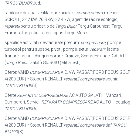
TARGU BUJOR
Jud.
racitoare de apa, ventilatoare axiale si
compresoare
ermetice
SCROLL, 22.2 kW, 26.8 kW, 32.4 kW, agent de racire ecologic,
reparatii
pentru orice tip de
Targu Bujor
Targu Carbunesti Targu
Frumos Targu Jiu Targu Lapus Targu Mures
specifice activitatii desfasurate precum:
compresoare
, pompe
turbosol pentru supape, pivoti, pompe, seturi
reparatii
, lacate
franare, arcuri, chingi arcorare, Craiova, Segarcea) judet GALATI
(
Targu Bujor
, Galati) GIURGIU (Mihailesti,
Oferte: VAND
COMPRESOARE
A.C. VW PASSAT;FORD FOCUS;GOLF
4(200 EUR) * Stopuri RENAULT
reparatii compresoare
scania
TARGU BUJOR
(3).
Oferte
REPARATII COMPRESOARE
AC AUTO GALATI – Vanzari,
Cumparari, Servicii
REPARATII COMPRESOARE
AC AUTO – catalog
TARGU BUJOR
(6).
Oferte: VAND
COMPRESOARE
A.C. VW PASSAT;FORD FOCUS;GOLF
4(200 EUR) * Stopuri RENAULT
reparatii compresoare
daf
TARGU
BUJOR
(3).