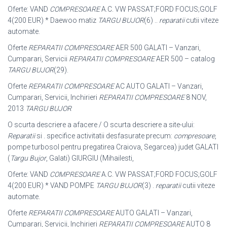
Oferte: VAND
COMPRESOARE
A.C. VW PASSAT;FORD FOCUS;GOLF
4(200 EUR) * Daewoo matiz
TARGU BUJOR
(6) ..
reparatii
cutii viteze
automate.
Oferte
REPARATII COMPRESOARE
AER 500 GALATI – Vanzari,
Cumparari, Servicii
REPARATII COMPRESOARE
AER 500 – catalog
TARGU BUJOR
(29).
Oferte
REPARATII COMPRESOARE
AC AUTO GALATI – Vanzari,
Cumparari, Servicii, Inchirieri
REPARATII COMPRESOARE
8 NOV,
2013
TARGU BUJOR
O scurta descriere a afacere / O scurta descriere a site-ului:
Reparatii
si . specifice activitatii desfasurate precum:
compresoare
,
pompe turbosol pentru pregatirea Craiova, Segarcea) judet GALATI
(
Targu Bujor
, Galati) GIURGIU (
Mihailesti,
Oferte: VAND
COMPRESOARE
A.C. VW PASSAT;FORD FOCUS;GOLF
4(200 EUR) * VAND POMPE
TARGU BUJOR
(3) .
reparatii
cutii viteze
automate.
Oferte
REPARATII COMPRESOARE
AUTO GALATI – Vanzari,
Cumparari, Servicii
, Inchirieri
REPARATII COMPRESOARE
AUTO 8