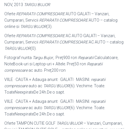
NOV, 2013
TARGU BUJOR
Oferte
REPARATII COMPRESOARE
AUTO GALATI – Vanzari,
Cumparari, Servicii
REPARATII COMPRESOARE
AUTO – catalog
online si
TARGU BUJOR
(3).
Oferte
REPARATII COMPRESOARE
AC AUTO GALATI – Vanzari,
Cumparari, Servicii
REPARATII COMPRESOARE
AC AUTO – catalog
TARGU BUJOR
(0).
Fotograf nunta
Targu Bujor
,. Preţ900 ron
Reparatii
Calculatoare,
NoteBook-uri si Leptop-uri + Altele. Preţ50 ron
Reparatii
compresoare
ac auto. Preţ200 ron
VIILE · CAUTA + Adauga anunt · GALATI · MASINI.
reparatii
compresoare
auto ac
TARGU BUJOR
(6). Vechime. Toate.
ToateNeexpirateDe 24h.De o sapt.
VIILE · CAUTA + Adauga anunt · GALATI · MASINI.
reparatii
compresoare
ac auto
TARGU BUJOR
(6). Vechime. Toate.
ToateNeexpirateDe 24h.De o sapt.
Oferte TAMPON CUTIE GOLF
TARGU BUJOR
– Vanzari, Cumparari,