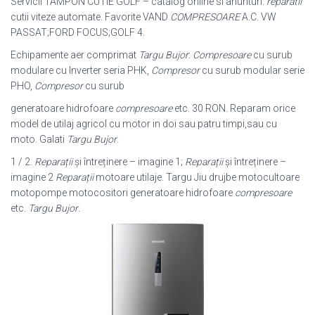
Servicii TAMPON CUTIE GOLF – catalog online si anunturi.
reparatii
cutii viteze automate. Favorite VAND
COMPRESOARE
A.C. VW
PASSAT;FORD FOCUS;
GOLF 4.
Echipamente aer comprimat
Targu Bujor
:
Compresoare
cu surub
modulare cu Inverter seria PHK,
Compresor
cu surub modular serie
PHO,
Compresor
cu surub
generatoare hidrofoare
compresoare
etc. 30 RON. Reparam orice
model de utilaj agricol cu motor in doi sau patru timpi,sau cu
moto. Galati
Targu Bujor
.
1 / 2.
Reparații
şi întreținere – imagine 1;
Reparații
şi întreținere –
imagine 2
Reparații
motoare utilaje. Targu Jiu drujbe motocultoare
motopompe motocositori generatoare hidrofoare
compresoare
etc.
Targu Bujor
.