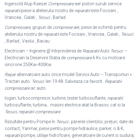
Ingersold Alup Kaeser
Compresoare
aer piston surub service
reparatii
piese a atelierului nostru de
reparatii
este Focsani ,
Vrancea , Galati ,
Tecuci
, Barlad
Compresoare
, grupuri de
compresie
aer, piese de schimb pentru
atelierului nostru de
reparatii
este Focsani , Vrancea , Galati ,
Tecuci
, Barlad , Vaslui , Bacau
Electrician – Inginerie @ Intrprinderea de
Reparatii
Auto
Tecuci
. –
Electrician la Deservire Statia de
compresoare
6 Kv cu motoare
sincrone 250Kw-400Kw.
Repar
alternatoare auto orice model Servicii Auto – Transporturi »
Tractari auto.
Tecuci
. Ieri 19:48. Salveaza ca favorit .
Reparatii
compresoare
ac auto.
logan, turbocompresor, turbine, tester turbosuflante,
reparatii
turbosuflante, turbina, . masini electrice atat la Brasov, cat si la
Tecuci
,
reparatii compresoare
.
Rezultate pentru Pompe în
Tecuci
; părerile clienților, prețuri, date de
contact, Yanmar, piese pentru pompe hidraulice, parker, o & K,
reparatii
pompe, utilaje hidrofoare, generatoare de curent si sudura,