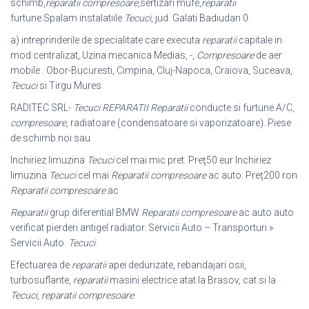
schimb,
reparatii compresoare
,sertizari mufe,
reparatii
furtune.Spalam instalatiile
Tecuci
, jud. Galati Badiudan 0.
a) intreprinderile de specialitate care executa
reparatii
capitale in
mod centralizat
, Uzina mecanica Medias, -,
Compresoare
de aer
mobile . Obor-Bucuresti, Cimpina, Cluj-Napoca, Craiova, Suceava,
Tecuci
si Tirgu Mures
RADITEC SRL-
Tecuci REPARATII
Reparatii
conducte si furtune A/C,
compresoare
, radiatoare (condensatoare si vaporizatoare). Piese
de schimb noi sau
Inchiriez limuzina
Tecuci
cel mai mic pret. Preţ50 eur Inchiriez
limuzina
Tecuci
cel mai
Reparatii compresoare
ac auto. Preţ200 ron
Reparatii compresoare
ac
Reparatii
grup diferential BMW
Reparatii compresoare
ac auto auto
verificat pierderi antigel radiator. Servicii Auto – Transporturi »
Servicii Auto.
Tecuci
.
Efectuarea de
reparatii
apei dedurizate, rebandajari osii,
turbosuflante,
reparatii
masini electrice atat la Brasov, cat si la
Tecuci
,
reparatii compresoare
.