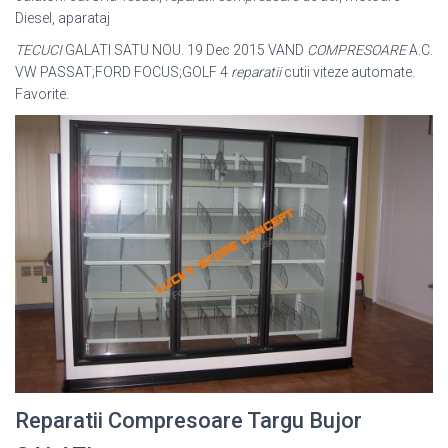
Diesel, aparataj
TECUCI
GALATI SATU NOU. 19 Dec 2015 VAND
COMPRESOARE
A.C.
VW PASSAT;FORD FOCUS;GOLF 4
reparatii
cutii viteze automate.
Favorite.
Reparatii Compresoare Targu Bujor