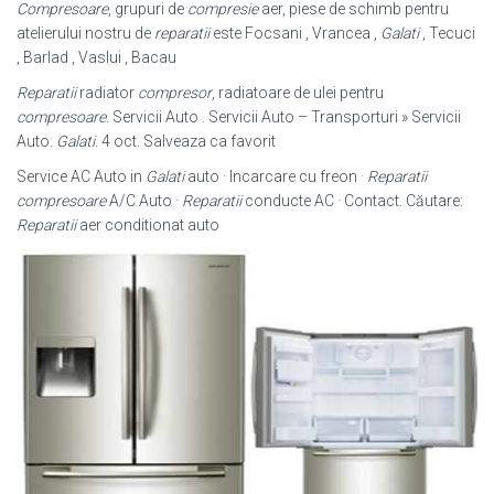
Compresoare
, grupuri de
compresie
aer, piese de schimb pentru
atelierului nostru de
reparatii
este Focsani , Vrancea ,
Galati
, Tecuci
, Barlad , Vaslui , Bacau
Reparatii
radiator
compresor
, radiatoare de ulei pentru
compresoare
. Servicii Auto . Servicii Auto – Transporturi » Servicii
Auto.
Galati
. 4 oct. Salveaza ca favorit
Service AC Auto in
Galati
auto · Incarcare cu freon ·
Reparatii
compresoare
A/C Auto ·
Reparatii
conducte AC · Contact. Căutare:
Reparatii
aer conditionat auto