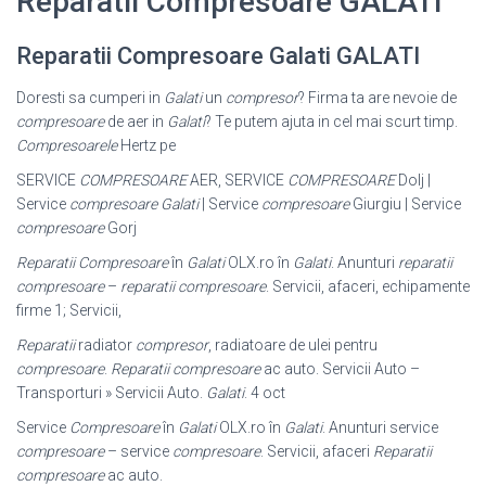
Reparatii Compresoare GALATI
Reparatii Compresoare Galati GALATI
Doresti sa cumperi in
Galati
un
compresor
? Firma ta are nevoie de
compresoare
de aer in
Galati
? Te putem ajuta in cel mai scurt timp.
Compresoarele
Hertz pe
SERVICE
COMPRESOARE
AER, SERVICE
COMPRESOARE
Dolj |
Service
compresoare Galati
| Service
compresoare
Giurgiu | Service
compresoare
Gorj
Reparatii Compresoare
în
Galati
OLX.ro în
Galati
. Anunturi
reparatii
compresoare
–
reparatii compresoare
. Servicii, afaceri, echipamente
firme 1; Servicii,
Reparatii
radiator
compresor
, radiatoare de ulei pentru
compresoare
.
Reparatii compresoare
ac auto. Servicii Auto –
Transporturi » Servicii Auto.
Galati
. 4 oct
Service
Compresoare
în
Galati
OLX.ro în
Galati
. Anunturi service
compresoare
– service
compresoare
. Servicii, afaceri
Reparatii
compresoare
ac auto.