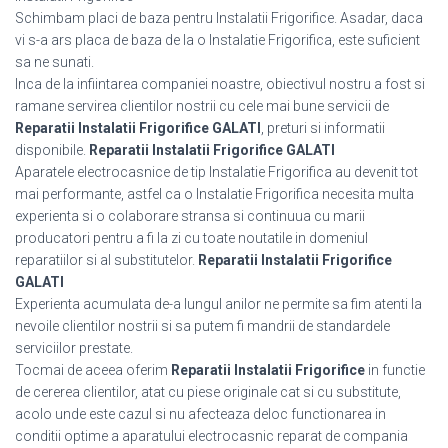
Schimbam placi de baza pentru Instalatii Frigorifice. Asadar, daca
vi s-a ars placa de baza de la o Instalatie Frigorifica, este suficient
sa ne sunati.
Inca de la infiintarea companiei noastre, obiectivul nostru a fost si
ramane servirea clientilor nostrii cu cele mai bune servicii de
Reparatii Instalatii Frigorifice GALATI
, preturi si informatii
disponibile.
Reparatii Instalatii Frigorifice GALATI
Aparatele electrocasnice de tip Instalatie Frigorifica au devenit tot
mai performante, astfel ca o Instalatie Frigorifica necesita multa
experienta si o colaborare stransa si continuua cu marii
producatori pentru a fi la zi cu toate noutatile in domeniul
reparatiilor si al substitutelor.
Reparatii Instalatii Frigorifice
GALATI
Experienta acumulata de-a lungul anilor ne permite sa fim atenti la
nevoile clientilor nostrii si sa putem fi mandrii de standardele
serviciilor prestate.
Tocmai de aceea oferim
Reparatii Instalatii Frigorifice
in functie
de cererea clientilor, atat cu piese originale cat si cu substitute,
acolo unde este cazul si nu afecteaza deloc functionarea in
conditii optime a aparatului electrocasnic reparat de compania