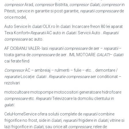
compresor
Arad,
compresor
Bistrita,
compresor Galati
,
compresor
in
Pitesti, service in garantie si post garantie,
reparatii compresoare
de
orice model,
Auto Service în
Galati
OLX.ro în
Galati
. Incarcare freon 80 lei aparat
Texa Konfort+
Reparatii
AC auto in
Galati
. Servicii Auto .
Reparatii
compresoare
ac auto.
AF CIOBANU VALER- Iasi
reparatii compresoare
de aer –
reparatii
–
toata gama de
compresoare
de aer . IML MOTOARE
GALATI
–
Galati
cai ferate fiind
Compresor
AC – ambreiaj – rulmenti – fulie – etc. .. demontare /
reparatie
Locație:
Galati
.
Reparatie compresoare
aer conditionat –
rezolvari
motocultoare motopompe motocositori generatoare hidrofoare
compresoare
etc.
Reparatii
Televizoare la domciliu clientului in
galati
.
CeluHomeService ofera solutii complete de
reparatii
combine
frigorifice no frost, side in
Galati
,
reparatii
frigidere in
Galati
, vitrine si
lazi frigorifice in
Galati
, sau orice alt
compresoare
, relee de