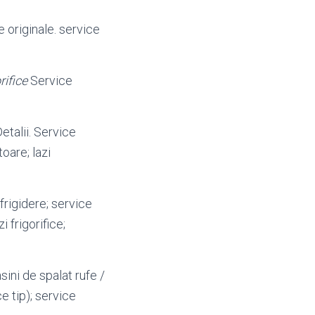
e originale. service
rifice
Service
Detalii. Service
oare; lazi
frigidere; service
i frigorifice;
ini de spalat rufe /
e tip); service