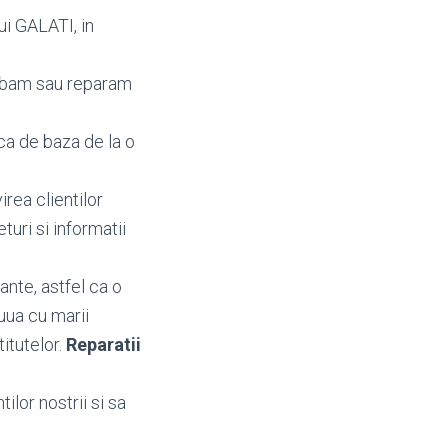
ui GALATI, in
imbam sau reparam
ca de baza de la o
irea clientilor
returi si informatii
nte, astfel ca o
uua cu marii
titutelor.
Reparatii
ilor nostrii si sa