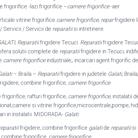
 frigorifice -lazi frigorifice –
camere frigorifice
-aer
rticale vitrine frigorifice
camere frigorifice
,
repar
frigidere l
/ Servicii / Servicii de
reparatii
si intretinere.
GALATI
;
Reparatii
frigidere Tecuci.
Reparatii
frigidere Tecuc
fera solutii complete de
reparatii
frigidere in Tecuci, indif
re
camere frigorifice
industriale;; incarcari agent frigorific d
Galati
– Braila –
Reparatii
frigidere in judetele
Galati
, Braila
frigidere, combine frigorifice,
camere frigorifice
frigorifice, rafturi frigorifice,
camere frigorifice
, instalatii 
ionat,camere si vitrine frigorifice,microcentrale,
pompe, hid
ari in instalatii. MIDORADA-
Galati
reparatii
frigidere, combine frigorifice
galati
de
reparatii
si 
e, combine frigorifice,
camere frigorifice
.