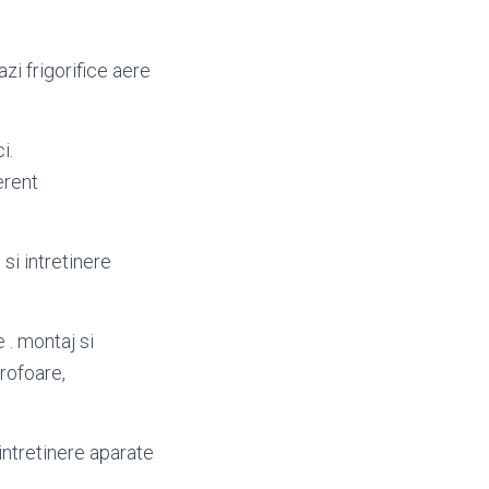
azi frigorifice aere
i.
erent
e
, si intretinere
de . montaj si
rofoare,
intretinere aparate