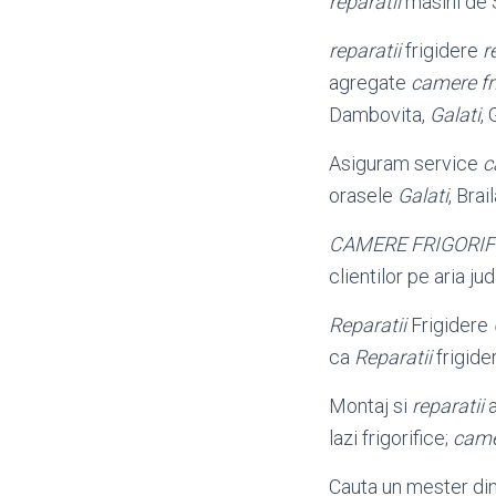
reparatii
masini de 
reparatii
frigidere
r
agregate
camere fri
Dambovita,
Galati
, 
Asiguram service
c
orasele
Galati
, Bra
CAMERE FRIGORIF
clientilor pe aria ju
Reparatii
Frigidere
ca
Reparatii
frigider
Montaj si
reparatii
a
lazi frigorifice;
camer
Cauta un mester di