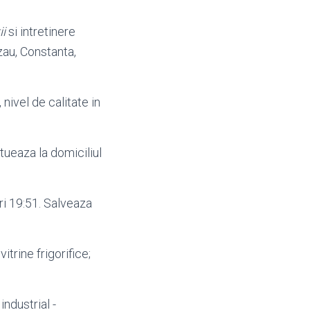
ii
si intretinere
zau, Constanta,
 nivel de calitate in
ueaza la domiciliul
eri 19:51. Salveaza
vitrine frigorifice;
industrial -