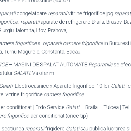
Service electrocasnice
GALATI
eparatii
congelatoare
reparatii
vitrine frigorifice.jpg
reparat
gorifice
;;
reparatii
aparate de refrigerare Braila
, Brasov, Bu
Giurgiu, Ialomita, Ilfov, Prahova,
amere frigorifice
si
reparatii camere frigorifice
in Bucuresti,
ila, Turnu Magurele, Constanta, Bacau.
ICE
– MASINI DE SPALAT AUTOMATE
Reparatiile
se efect
detului
GALATI
. Va oferim
Galati
. Electrocasnice » Aparate frigorifice. 10 lei.
Galati
. I
e ,vitrine frigorifice,
camere frigorifice
.
er conditionat | Erdo Service
Galati
– Braila – Tulcea | Tel. 
e frigorifice
; aer conditionat (orice tip)
n sectiunea
reparatii
frigidere
Galati
sau publica lucrarea si 