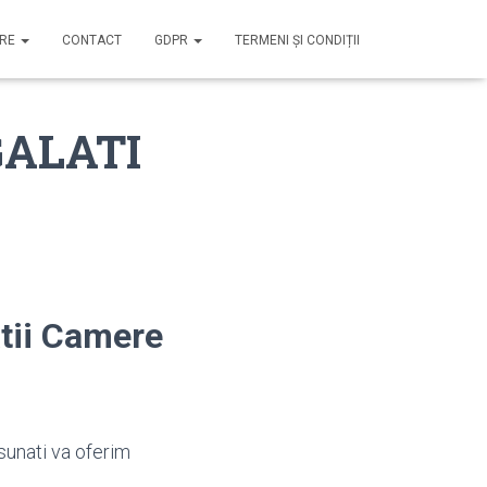
IRE
CONTACT
GDPR
TERMENI ȘI CONDIȚII
 GALATI
tii Camere
sunati va oferim