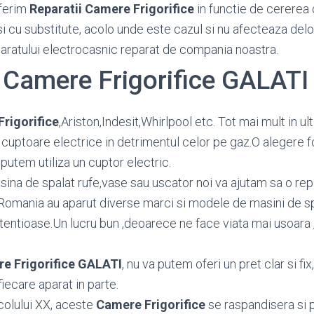
ferim
Reparatii Camere Frigorifice
in functie de cererea c
si cu substitute, acolo unde este cazul si nu afecteaza del
paratului electrocasnic reparat de compania noastra.
i Camere Frigorifice GALATI
Frigorifice
,Ariston,Indesit,Whirlpool etc. Tot mai mult in 
cuptoare electrice in detrimentul celor pe gaz.O alegere 
putem utiliza un cuptor electric.
sina de spalat rufe,vase sau uscator noi va ajutam sa o repar
Romania au aparut diverse marci si modele de masini de sp
etentioase.Un lucru bun ,deoarece ne face viata mai usoara 
re Frigorifice GALATI
, nu va putem oferi un pret clar si f
fiecare aparat in parte.
colului XX, aceste
Camere Frigorifice
se raspandisera si 