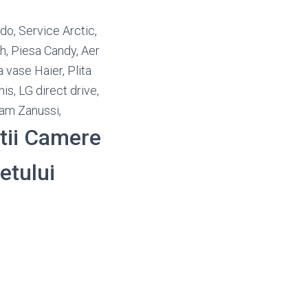
do, Service Arctic,
h, Piesa Candy, Aer
 vase Haier, Plita
s, LG direct drive,
am Zanussi,
atii Camere
detului