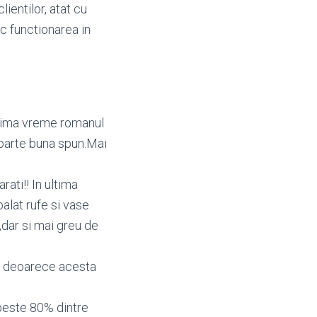
lientilor, atat cu
oc functionarea in
ultima vreme romanul
foarte buna spun.Mai
ati!! In ultima
alat rufe si vase
,dar si mai greu de
ix, deoarece acesta
peste 80% dintre