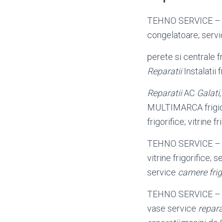
TEHNO SERVICE – 
congelatoare; servic
perete si centrale f
Reparatii
Instalatii 
Reparatii
AC
Galati
MULTIMARCA frigider
frigorifice; vitrine fr
TEHNO SERVICE – 
vitrine frigorifice; 
service
camere frig
TEHNO SERVICE – S
vase service
repara