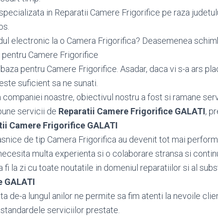
pecializata in Reparatii Camere Frigorifice pe raza judetul
os.
dul electronic la o Camera Frigorifica? Deasemenea sch
 pentru Camere Frigorifice
aza pentru Camere Frigorifice. Asadar, daca vi s-a ars pla
este suficient sa ne sunati.
ea companiei noastre, obiectivul nostru a fost si ramane serv
bune servicii de
Reparatii Camere Frigorifice GALATI
, p
tii Camere Frigorifice GALATI
snice de tip Camera Frigorifica au devenit tot mai performa
necesita multa experienta si o colaborare stransa si contin
fi la zi cu toate noutatile in domeniul reparatiilor si al subs
ce GALATI
 de-a lungul anilor ne permite sa fim atenti la nevoile client
standardele serviciilor prestate.