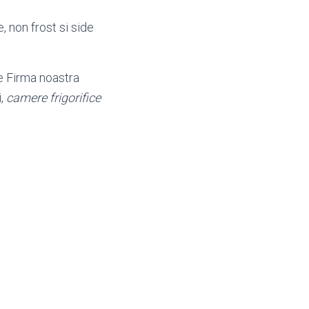
, non frost si side
 de Firma noastra
i,
camere frigorifice