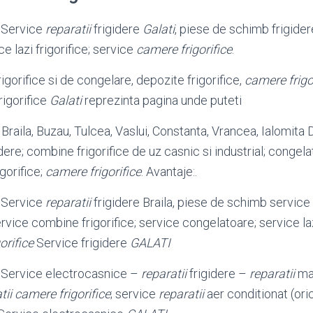
Service
reparatii
frigidere
Galati
, piese de schimb frigider
e lazi frigorifice; service
camere frigorifice
.
rigorifice si de congelare, depozite frigorifice,
camere frigo
frigorifice
Galati
reprezinta pagina unde puteti
, Braila, Buzau, Tulcea, Vaslui, Constanta, Vrancea, Ialomita 
e; combine frigorifice de uz casnic si industrial; congelat
igorifice;
camere frigorifice
. Avantaje:.
Service
reparatii
frigidere Braila, piese de schimb service 
service combine frigorifice; service congelatoare; service laz
orifice
Service frigidere
GALATI
ervice electrocasnice –
reparatii
frigidere –
reparatii
mas
tii camere frigorifice
; service
reparatii
aer conditionat (oric