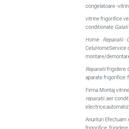
congelatoare -vitrine
vitrine frigorifice ve
conditionate
Galati
Home ·
Reparatii
·
CeluHomeService o
montare/demonta
Reparatii
frigidere
aparate frigorifice: 
Firma Montaj vitrine 
reparatii
.aer condit
electrice,automatiz
Anunturi Efectuam
frigorifice: frigider