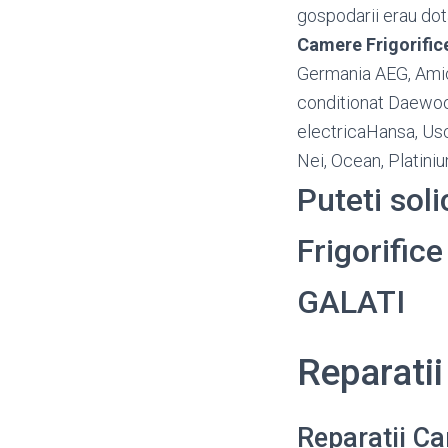
gospodarii erau dot
Camere Frigorific
Germania AEG, Amica
conditionat Daewoo,
electricaHansa, Usc
Nei, Ocean, Platin
Puteti sol
Frigorifice
GALATI
Reparati
Reparatii Ca