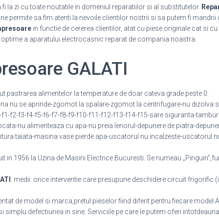
 la zi cu toate noutatile in domeniul reparatiilor si al substitutelor.
Repa
 permite sa fim atenti la nevoile clientilor nostrii si sa putem fi mandrii 
mpresoare
in functie de cererea clientilor, atat cu piese originale cat si c
i optime a aparatului electrocasnic reparat de compania noastra.
presoare GALATI
ut pastrarea alimentelor la temperature de doar cateva grade peste 0.
 nu se aprinde-zgomot la spalare-zgomot la centrifugare-nu dizolva s
e-f1-f2-f3-f4-f5-f6-f7-f8-f9-f10-f11-f12-f13-f14-f15-sare siguranta-tambur
ata-nu alimenteaza cu apa-nu preia lenorul-depunere de piatra-depuner
tura taiata-masina vase pierde apa-uscatorul nu incalzeste-uscatorul n
t in 1956 la Uzina de Masini Electrice Bucuresti. Se numeau „Pinguin”,fu
ATI
: medii: orice interventie care presupune deschidere circuit frigorific (i
ntat de model si marca,pretul pieselor fiind diferit pentru fiecare model.Al
 si simplu defectiunea in sine. Serviciile pe care le putem oferi intotdeaun