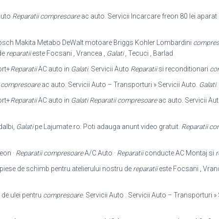
Auto
Reparatii compresoare
ac auto. Servicii Incarcare freon 80 lei apara
 Bosch Makita Metabo DeWalt motoare Briggs Kohler Lombardini
compres
de
reparatii
este Focsani , Vrancea ,
Galati
, Tecuci , Barlad
ort+
Reparatii
AC auto in
Galati
. Servicii Auto
Reparatii
si reconditionari
co
i compresoare
ac auto. Servicii Auto – Transporturi » Servicii Auto.
Galati
.
ort+
Reparatii
AC auto in
Galati
Reparatii compresoare
ac auto. Servicii Aut
dalbi,
Galati
pe Lajumate.ro. Poti adauga anunt video gratuit.
Reparatii c
eon ·
Reparatii compresoare
A/C Auto ·
Reparatii
conducte AC Montaj si
r
 piese de schimb pentru atelierului nostru de
reparatii
este Focsani , Vran
 de ulei pentru
compresoare
. Servicii Auto . Servicii Auto – Transporturi »