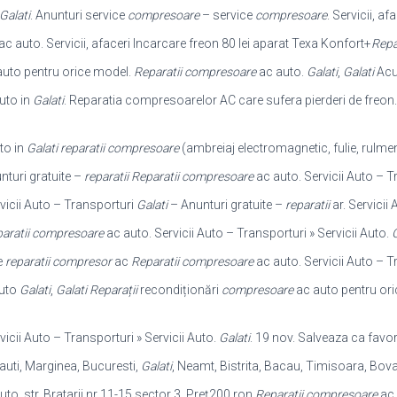
Galati
. Anunturi service
compresoare
– service
compresoare
. Servicii, af
ac auto. Servicii, afaceri Incarcare freon 80 lei aparat Texa Konfort+
Repa
auto pentru orice model.
Reparatii compresoare
ac auto.
Galati
,
Galati
Acum
uto in
Galati
. Reparatia compresoarelor AC care sufera pierderi de freo
to in
Galati
reparatii compresoare
(
ambreiaj electromagnetic, fulie, rulmen
turi gratuite –
reparatii
Reparatii compresoare
ac auto. Servicii Auto – Tr
rvicii Auto – Transporturi
Galati
– Anunturi gratuite –
reparatii
ar. Servicii
aratii compresoare
ac auto. Servicii Auto – Transporturi » Servicii Auto.
G
e
reparatii compresor
ac
Reparatii compresoare
ac auto. Servicii Auto – Tr
uto
Galati
,
Galati
Reparații
recondiționări
compresoare
ac auto pentru oric
rvicii Auto – Transporturi » Servicii Auto.
Galati
. 19 nov. Salveaza ca favor
uti, Marginea, Bucuresti,
Galati
, Neamt
, Bistrita, Bacau, Timisoara, Bova
to, str. Bratarii nr 11-15 sector 3. Preţ200 ron
Reparatii compresoare
ac