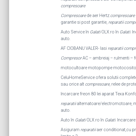
compresoare
Compresoare
de aer Hertz:
compresoare
garantie si post garantie,
reparatii comp
Auto Service în
Galati
OLX.ro în
Galati
. I
auto.
AF CIOBANU VALER- Iasi
reparatii comp
Compresor
AC – ambreiaj – rulmenti – fu
motocultoare motopompe motocositori
CeluHomeService ofera solutii complet
sau orice alt
compresoare
, relee de prot
Incarcare freon 80 lei aparat Texa Konf
reparatii
alternatoare/electromotoare, ma
auto.
Auto în
Galati
OLX.ro în
Galati
. Incarcare
Asiguram
reparatii
aer conditionat,cu pr