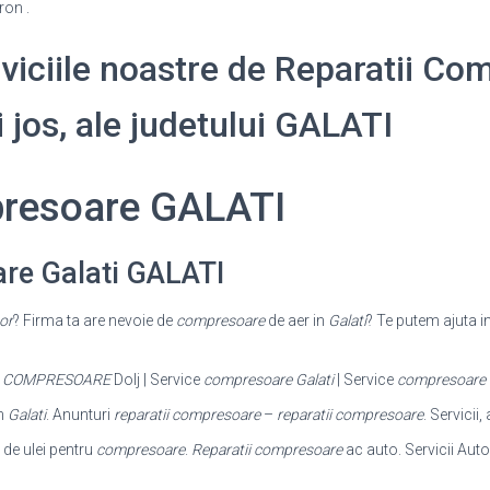
ron .
erviciile noastre de Reparatii Co
i jos, ale judetului GALATI
presoare GALATI
re Galati GALATI
or
? Firma ta are nevoie de
compresoare
de aer in
Galati
? Te putem ajuta i
E
COMPRESOARE
Dolj | Service
compresoare Galati
| Service
compresoare
n
Galati
. Anunturi
reparatii compresoare
–
reparatii compresoare
. Servicii
 de ulei pentru
compresoare
.
Reparatii compresoare
ac auto. Servicii Auto