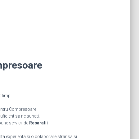
mpresoare
 timp.
pentru Compresoare
icient sa ne sunati.
bune servicii de
Reparatii
ta experienta si o colaborare stransa si