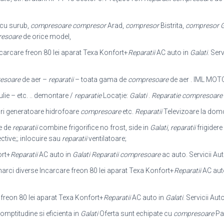
cu surub,
compresoare
compresor
Arad,
compresor
Bistrita,
compresor G
resoare
de orice model,
ncarcare freon 80 lei aparat Texa Konfort+
Reparatii
AC auto in
Galati
. Serv
resoare
de aer –
reparatii
– toata gama de
compresoare
de aer . IML MO
lie – etc. .. demontare /
reparatie
Locație:
Galati
.
Reparatie compresoare
 generatoare hidrofoare
compresoare
etc.
Reparatii
Televizoare la domci
e de
reparatii
combine frigorifice no frost, side in
Galati
,
reparatii
frigidere
ective;; inlocuire sau
reparatii
ventilatoare;
ort+
Reparatii
AC auto in
Galati
Reparatii compresoare
ac auto. Servicii Aut
rci diverse Incarcare freon 80 lei aparat Texa Konfort+
Reparatii
AC aut
 freon 80 lei aparat Texa Konfort+
Reparatii
AC auto in
Galati
. Servicii Aut
omptitudine si eficienta in
Galati
Oferta sunt echipate cu
compresoare
Pan