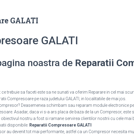
are GALATI
presoare GALATI
 pagina noastra de
Reparatii Co
 trebuie sa faceti este sa ne sunati va oferim Reparare in cel mai scurt
tii Compresoare pe raza judetului GALATI, in localitatiile de mai jos.
un Compresor? Deasemenea schimbam sau reparam module electronice 
are. Asadar, daca vi s-a ars placa de baza de la un Compresor, este suf
 obiectivul nostru a fost si ramane servirea clientilor nostrii cu cele mai 
matii disponibile.
Reparatii Compresoare GALATI
or au devenit tot mai performante, astfel ca un Compresor necesita mul