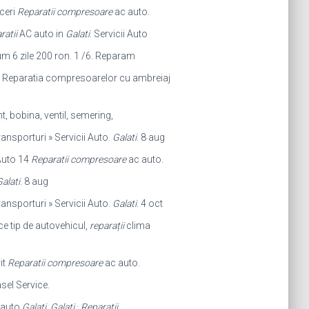
aceri
Reparatii compresoare
ac auto.
ratii
AC auto in
Galati
. Servicii Auto
 6 zile 200 ron. 1 /6. Reparam
n. Reparatia compresoarelor cu ambreiaj
t, bobina, ventil, semering,
ansporturi » Servicii Auto.
Galati
. 8 aug
 Auto 14
Reparatii compresoare
ac auto.
alati
. 8 aug
ansporturi » Servicii Auto.
Galati
. 4 oct
e tip de autovehicul,
reparații
clima
it
Reparatii compresoare
ac auto.
sel Service.
 auto
Galati
,
Galati
·
Reparatii