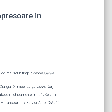
mpresoare in
n cel mai scurt timp.
Compresoarele
Giurgiu | Service
compresoare
Gorj
, afaceri, echipamente firme 1; Servicii,
 – Transporturi » Servicii Auto.
Galati
. 4