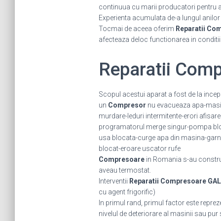
continuua cu marii producatori pentru a fi
Experienta acumulata de-a lungul anilor ne
Tocmai de aceea oferim
Reparatii Co
afecteaza deloc functionarea in conditi
Reparatii Com
Scopul acestui aparat a fost de la incep
un
Compresor
nu evacueaza apa-masina
murdare-leduri intermitente-erori afisar
programatorul merge singur-pompa bloc
usa blocata-curge apa din masina-garni
blocat-eroare uscator rufe
Compresoare
in Romania s-au construi
aveau termostat.
Interventii
Reparatii Compresoare GAL
cu agent frigorific)
In primul rand, primul factor este repreze
nivelul de deteriorare al masinii sau pur