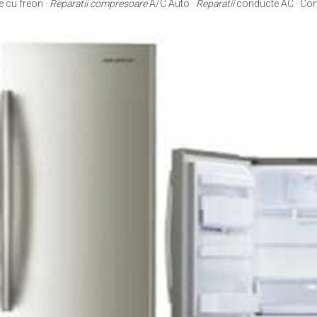
e cu freon ·
Reparatii compresoare
A/C Auto ·
Reparatii
conducte AC · Con