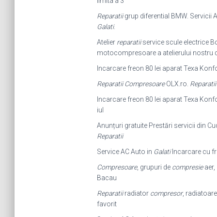
limita a 3
Reparatii
grup diferential BMW. Servicii 
Galati
.
Atelier
reparatii
service scule electrice
motocompresoare a atelierului nostru 
Incarcare freon 80 lei aparat Texa Konf
Reparatii Compresoare
OLX.ro.
Reparati
Incarcare freon 80 lei aparat Texa Konf
iul
Anunțuri gratuite Prestări servicii din Cu
Reparatii
Service AC Auto in
Galati
Incarcare cu fr
Compresoare
, grupuri de
compresie
aer,
Bacau
Reparatii
radiator
compresor
, radiatoare
favorit