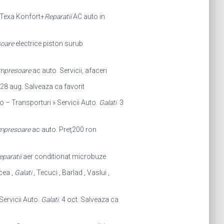
t Texa Konfort+
Reparatii
AC auto in
oare
electrice piston surub
mpresoare
ac auto. Servicii, afaceri
 28 aug. Salveaza ca favorit
o – Transporturi » Servicii Auto.
Galati
. 3
ompresoare
ac auto. Preţ200 ron
eparatii
aer conditionat microbuze
cea ,
Galati
, Tecuci , Barlad , Vaslui ,
 Servicii Auto.
Galati
. 4 oct. Salveaza ca