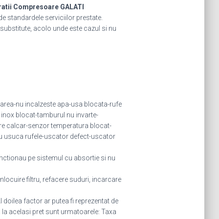
ratii Compresoare GALATI
de standardele serviciilor prestate.
u substitute, acolo unde este cazul si nu
area-nu incalzeste apa-usa blocata-rufe
 inox blocat-tamburul nu invarte-
e calcar-senzor temperatura blocat-
u usuca rufele-uscator defect-uscator
nctionau pe sistemul cu absortie si nu
nlocuire filtru, refacere suduri, incarcare
 doilea factor ar putea fi reprezentat de
a la acelasi pret sunt urmatoarele: Taxa