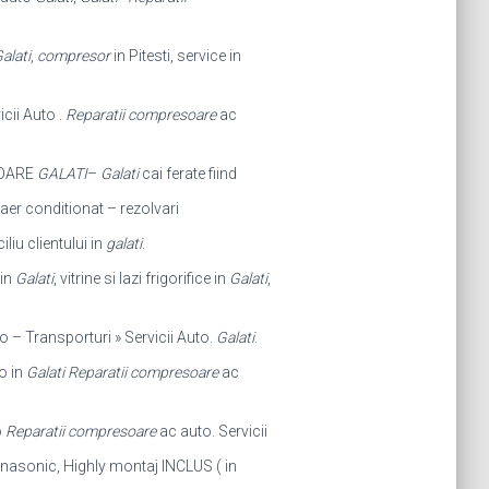
alati
,
compresor
in Pitesti, service in
icii Auto .
Reparatii compresoare
ac
TOARE
GALATI
–
Galati
cai ferate fiind
aer conditionat – rezolvari
liu clientului in
galati
.
 in
Galati
, vitrine si lazi frigorifice in
Galati
,
o – Transporturi » Servicii Auto.
Galati
.
o in
Galati
Reparatii compresoare
ac
o
Reparatii compresoare
ac auto. Servicii
asonic, Highly montaj INCLUS ( in