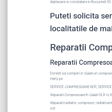
deplasare si constatare in Bucuresti 55 
Puteti solicita s
localitatile de ma
Reparatii Com
Reparatii Compresoa
Doresti sa cumperi in
Galati
un
compres
Hertz pe
SERVICE
COMPRESOARE
AER, SERVIC
Reparatii Compresoare
în
Galati
OLX.ro î
Reparatii
radiator
compresor
, radiatoare
oct