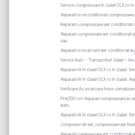
Service
Compresoare
în
Galati
OLX.ro în
Reparatii
si reconditionari
compresoare
Reparam
compresoare
aer conditionat 
Reparatii compresoare
aer conditionat a
sau
Reparatii
si incarcare aer conditionat au
Servicii Auto – Transporturi
Galati
– Anun
Reparatii
Ar în
Galati
OLX.ro în
Galati
. Se
Reparatii
Ar în
Galati
OLX.ro în
Galati
.
Rep
Verificare Ac incarcare freon climatizar
Preţ200 ron
Reparatii compresoare
ac a
auto,
Reparatii
Ar în
Galati
OLX.ro în
Galati
. Se
Compresor
de aer,
compresoare
aer Rada
Reparatii compresoare
aer condiționat au