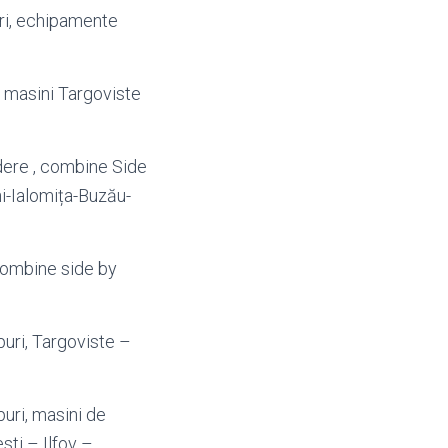
ri, echipamente
, masini Targoviste
idere , combine Side
i-Ialomița-Buzău-
combine side by
apuri, Targoviste –
puri, masini de
sti – Ilfov –