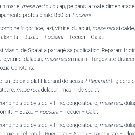
in marie,
mese reci
cu dulap, pe banc la toate dimen aface
ipamente profesionale. 850 lei.
Focsani
.
combine frigorifice, lazi, vitrine, dulapuri,
mese reci
si calde
– Ialomita – Buzau –
Focsani
– Tecuci – Galati.
si Masini de Spalat a partagé sa publication. Reparam frig
re,vitrine, dulapuri,
mese reci
si mașini -Targoviste-Urzicen
ozia-
Constanta
rei un job bine platit lucrand de acasa ?
Reparatii
frigidere 
latoare,
mese reci
, dulapuri, masini de spalat
combine side by side, vitrine, congelatoare,
mese reci
, dul
Ialomita – Buzau –
Focsani
– Tecuci – Galati.
combine side by side, vitrine, congelatoare,
mese reci
, dula
domiciliul clientului Bucuresti – Arges – Targoviste – Ploie