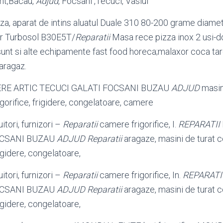
mt,Bacau,
Adjud
, Focsani ,Tecuci, Vaslui
zza, aparat de intins aluatul Duale 310 80-200 grame diame
r Turbosol B30E5T/
Reparatii
Masa rece pizza inox 2 usi-do
sunt si alte echipamente fast food horeca;malaxor coca ta
 aragaz.
RE ARTIC TECUCI GALATI FOCSANI BUZAU
ADJUD
masini
frigorifice, frigidere, congelatoare, camere
itori, furnizori –
Reparatii
camere frigorifice, I.
REPARATII
OCSANI BUZAU
ADJUD Reparatii
aragaze, masini de turat 
frigidere, congelatoare,
itori, furnizori –
Reparatii
camere frigorifice, In.
REPARATI
OCSANI BUZAU
ADJUD Reparatii
aragaze, masini de turat 
frigidere, congelatoare,