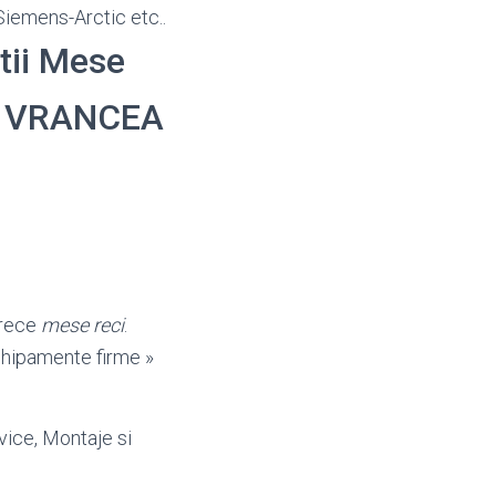
Siemens-Arctic etc..
atii Mese
lui VRANCEA
 rece
mese reci
.
 echipamente firme »
rvice, Montaje si