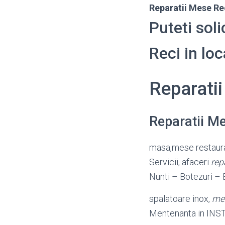
Reparatii Mese Re
Puteti soli
Reci in lo
Reparati
Reparatii M
masa,mese restaura
Servicii, afaceri
rep
Nunti – Botezuri –
spalatoare inox,
mes
Mentenanta in IN