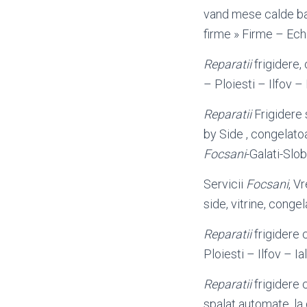
vand mese calde ba
firme » Firme – Ech
Reparatii
frigidere, 
– Ploiesti – Ilfov 
Reparatii
Frigidere 
by Side , congelatoa
Focsani
-Galati-Slob
Servicii
Focsani
, V
side, vitrine, conge
Reparatii
frigidere 
Ploiesti – Ilfov – 
Reparatii
frigidere 
spalat automate, la 