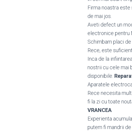
Firma noastra este 
de mai jos.
Aveti defect un m
electronice pentru
Schimbam placi de b
Rece, este suficient
Inca de la infiintar
nostrii cu cele mai 
disponibile.
Repara
Aparatele electroca
Rece necesita multa
fi la zi cu toate nou
VRANCEA
Experienta acumulata
putem fi mandrii de 