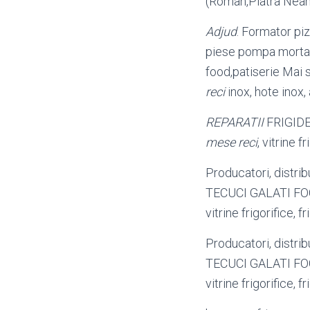
(Roman,Piatra Nea
Adjud
. Formator pi
piese pompa morta
food,patiserie Mai 
reci
inox, hote inox,
REPARATII
FRIGIDE
mese reci
, vitrine 
Producatori, distribu
TECUCI GALATI F
vitrine frigorifice, 
Producatori, distribu
TECUCI GALATI F
vitrine frigorifice, 