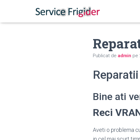
Repara
Publicat de
admin
pe
Reparati
Bine ati v
Reci VRA
Aveti o problema cu
in cel mai scurt tim