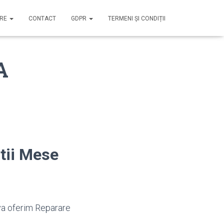
IRE
CONTACT
GDPR
TERMENI ȘI CONDIȚII
A
tii Mese
va oferim Reparare