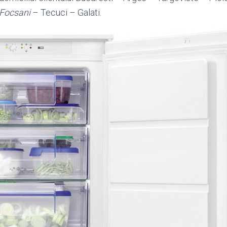
Focsani
– Tecuci – Galati.