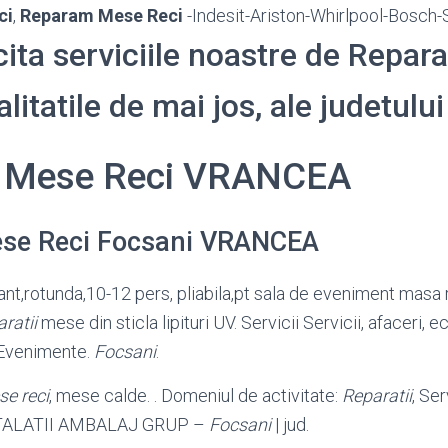
ci
,
Reparam Mese Reci
-Indesit-Ariston-Whirlpool-Bosch-
cita serviciile noastre de Repar
calitatile de mai jos, ale judetu
i Mese Reci VRANCEA
ese Reci Focsani VRANCEA
nt,rotunda,10-12 pers, pliabila,pt sala de eveniment masa
aratii
mese din sticla lipituri UV. Servicii Servicii, afaceri,
 Evenimente.
Focsani
.
e reci
, mese calde. . Domeniul de activitate:
Reparatii
, Se
STALATII AMBALAJ GRUP –
Focsani
| jud.