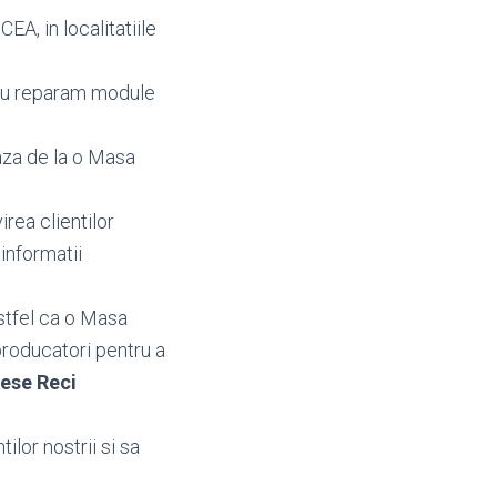
A, in localitatiile
au reparam module
aza de la o Masa
irea clientilor
i informatii
stfel ca o Masa
producatori pentru a
ese Reci
ilor nostrii si sa