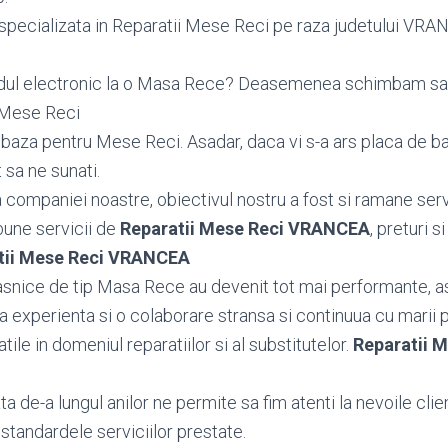
specializata in Reparatii Mese Reci pe raza judetului VRANCE
odul electronic la o Masa Rece? Deasemenea schimbam s
 Mese Reci
aza pentru Mese Reci. Asadar, daca vi s-a ars placa de b
 sa ne sunati.
ea companiei noastre, obiectivul nostru a fost si ramane serv
bune servicii de
Reparatii Mese Reci VRANCEA
, preturi s
tii Mese Reci VRANCEA
snice de tip Masa Rece au devenit tot mai performante, a
 experienta si o colaborare stransa si continuua cu marii 
tatile in domeniul reparatiilor si al substitutelor.
Reparatii M
 de-a lungul anilor ne permite sa fim atenti la nevoile client
standardele serviciilor prestate.