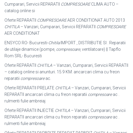
Cumparari
, Servicii REPARATII
COMPRESOARE
CLIMA AUTO –
catalog online si
Oferte REPARATII
COMPRESOARE
AER CONDITIONAT AUTO 2013
CHITILA
– Vanzari, Cumparari, Servicii REPARATII
COMPRESOARE
AER CONDITIONAT
ENSYCO RO- Bucuresti-
Chitila
IMPORT , DISTRIBUTIE SI . Reparatii
de utilaje dinamice (pompe,
compresoare
, ventilatoare) || Tapflo
Rom SRL- Bucuresti
Oferte REPARATII
CHITILA
– Vanzari, Cumparari, Servicii REPARATII
– catalog online si anunturi. 15.9 KM. ancarcari clima cu freon
reparatii
compresoare
ac.
Oferte REPARATII PRELATE
CHITILA
– Vanzari, Cumparari, Servicii
REPARATII ancarcari clima cu freon reparatii
compresoare
ac .
rulmenti fulie ambreiaj
Oferte REPARATII INJECTIE
CHITILA
– Vanzari, Cumparari, Servicii
REPARATII ancarcari clima cu freon reparatii
compresoare
ac .
rulmenti fulie ambreiaj