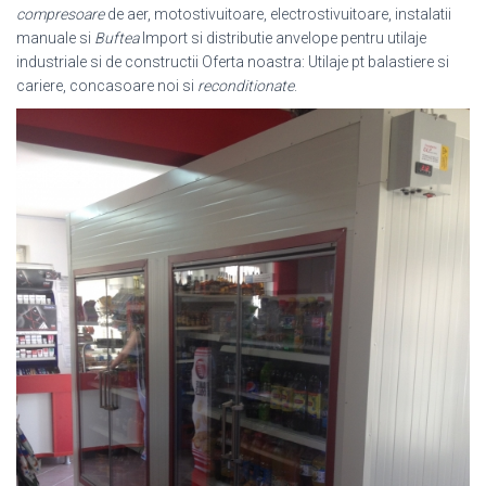
compresoare
de aer, motostivuitoare, electrostivuitoare, instalatii
manuale si
Buftea
Import si distributie anvelope pentru utilaje
industriale si de constructii Oferta noastra: Utilaje pt balastiere si
cariere, concasoare noi si
reconditionate
.