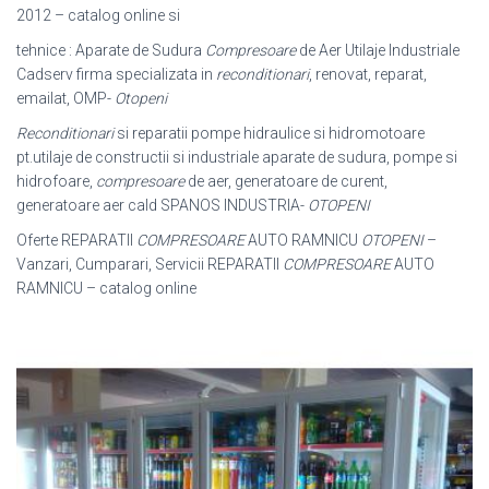
2012 – catalog online si
tehnice : Aparate de Sudura
Compresoare
de Aer Utilaje Industriale
Cadserv firma specializata in
reconditionari
, renovat, reparat,
emailat, OMP-
Otopeni
Reconditionari
si reparatii pompe hidraulice si hidromotoare
pt.utilaje de constructii si industriale aparate de sudura, pompe si
hidrofoare,
compresoare
de aer, generatoare de curent,
generatoare aer cald SPANOS INDUSTRIA-
OTOPENI
Oferte REPARATII
COMPRESOARE
AUTO RAMNICU
OTOPENI
–
Vanzari, Cumparari, Servicii REPARATII
COMPRESOARE
AUTO
RAMNICU – catalog online