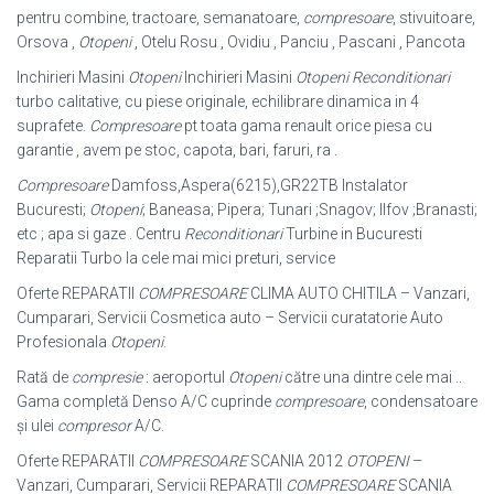
pentru combine, tractoare, semanatoare,
compresoare
, stivuitoare,
Orsova ,
Otopeni
, Otelu Rosu , Ovidiu , Panciu , Pascani , Pancota
Inchirieri Masini
Otopeni
Inchirieri Masini
Otopeni
Reconditionari
turbo calitative, cu piese originale, echilibrare dinamica in 4
suprafete.
Compresoare
pt toata gama renault orice piesa cu
garantie , avem pe stoc, capota, bari, faruri, ra .
Compresoare
Damfoss,Aspera(6215),GR22TB Instalator
Bucuresti;
Otopeni
; Baneasa; Pipera; Tunari ;Snagov; Ilfov ;Branasti;
etc ; apa si gaze . Centru
Reconditionari
Turbine in Bucuresti
Reparatii Turbo la cele mai mici preturi, service
Oferte REPARATII
COMPRESOARE
CLIMA AUTO CHITILA – Vanzari,
Cumparari
, Servicii Cosmetica auto – Servicii curatatorie Auto
Profesionala
Otopeni
.
Rată de
compresie
: aeroportul
Otopeni
către una dintre cele mai ..
Gama completă Denso A/C cuprinde
compresoare
, condensatoare
şi ulei
compresor
A/
C.
Oferte REPARATII
COMPRESOARE
SCANIA 2012
OTOPENI
–
Vanzari, Cumparari, Servicii REPARATII
COMPRESOARE
SCANIA