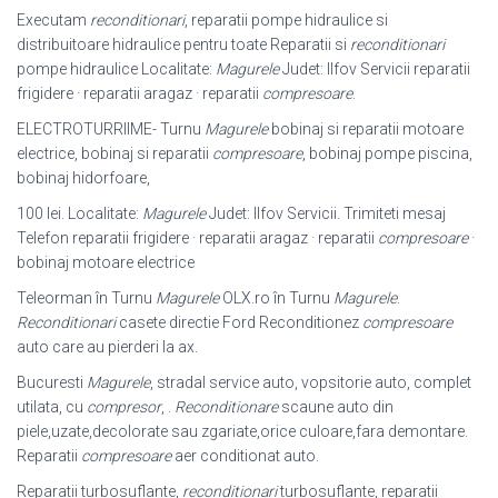
Executam
reconditionari
, reparatii pompe hidraulice si
distribuitoare hidraulice pentru toate Reparatii si
reconditionari
pompe hidraulice Localitate:
Magurele
Judet: Ilfov Servicii reparatii
frigidere · reparatii aragaz · reparatii
compresoare
.
ELECTROTURRIIME- Turnu
Magurele
bobinaj si reparatii motoare
electrice, bobinaj si reparatii
compresoare
, bobinaj pompe piscina,
bobinaj hidorfoare,
100 lei. Localitate:
Magurele
Judet: Ilfov Servicii. Trimiteti mesaj
Telefon reparatii frigidere · reparatii aragaz · reparatii
compresoare
·
bobinaj motoare electrice
Teleorman în Turnu
Magurele
OLX.ro în Turnu
Magurele
.
Reconditionari
casete directie Ford Reconditionez
compresoare
auto care au pierderi la ax.
Bucuresti
Magurele
, stradal service auto, vopsitorie auto, complet
utilata, cu
compresor
, .
Reconditionare
scaune auto din
piele,uzate,decolorate sau zgariate,orice culoare,fara demontare.
Reparatii
compresoare
aer conditionat auto.
Reparatii turbosuflante,
reconditionari
turbosuflante, reparatii