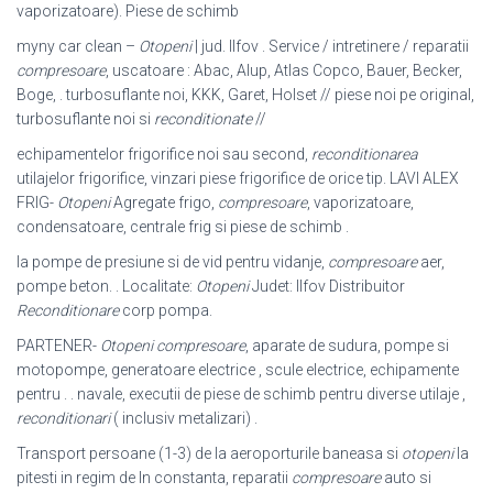
vaporizatoare). Piese de schimb
myny car clean –
Otopeni
| jud. Ilfov . Service / intretinere / reparatii
compresoare
, uscatoare : Abac, Alup, Atlas Copco, Bauer, Becker,
Boge, . turbosuflante noi, KKK, Garet, Holset // piese noi pe original,
turbosuflante noi si
reconditionate
//
echipamentelor frigorifice noi sau second,
reconditionarea
utilajelor frigorifice, vinzari piese frigorifice de orice tip. LAVI ALEX
FRIG-
Otopeni
Agregate frigo,
compresoare
, vaporizatoare,
condensatoare, centrale frig si piese de schimb .
la pompe de presiune si de vid pentru vidanje,
compresoare
aer,
pompe beton. . Localitate:
Otopeni
Judet: Ilfov Distribuitor
Reconditionare
corp pompa.
PARTENER-
Otopeni
compresoare
, aparate de sudura, pompe si
motopompe, generatoare electrice , scule electrice, echipamente
pentru . . navale, executii de piese de schimb pentru diverse utilaje ,
reconditionari
( inclusiv metalizari) .
Transport persoane (1-3) de la aeroporturile baneasa si
otopeni
la
pitesti in regim de In constanta, reparatii
compresoare
auto si