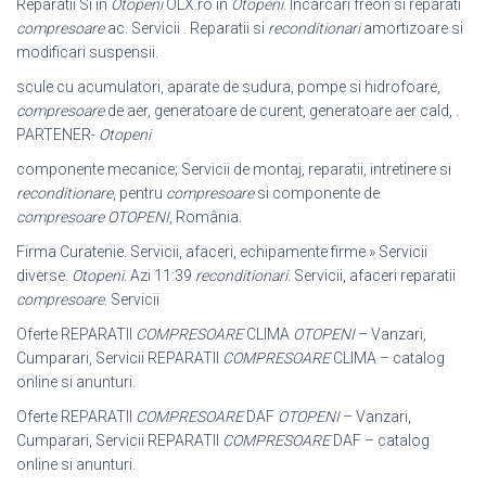
Reparatii Si în
Otopeni
OLX.ro în
Otopeni
. Incarcari freon si reparati
compresoare
ac. Servicii . Reparatii si
reconditionari
amortizoare si
modificari suspensii.
scule cu acumulatori, aparate de sudura, pompe si hidrofoare,
compresoare
de aer, generatoare de curent, generatoare aer cald, .
PARTENER-
Otopeni
componente mecanice; Servicii de montaj, reparatii, intretinere si
reconditionare
, pentru
compresoare
si componente de
compresoare
OTOPENI
, România.
Firma Curatenie. Servicii, afaceri, echipamente firme » Servicii
diverse.
Otopeni
. Azi 11:39
reconditionari
. Servicii, afaceri reparatii
compresoare
. Servicii
Oferte REPARATII
COMPRESOARE
CLIMA
OTOPENI
– Vanzari,
Cumparari, Servicii REPARATII
COMPRESOARE
CLIMA – catalog
online si anunturi.
Oferte REPARATII
COMPRESOARE
DAF
OTOPENI
– Vanzari,
Cumparari, Servicii REPARATII
COMPRESOARE
DAF – catalog
online si anunturi.