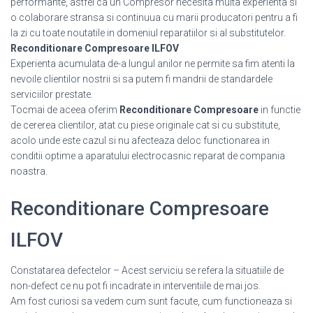
performante, astfel ca un Compresor necesita multa experienta si
o colaborare stransa si continuua cu marii producatori pentru a fi
la zi cu toate noutatile in domeniul reparatiilor si al substitutelor.
Reconditionare Compresoare ILFOV
Experienta acumulata de-a lungul anilor ne permite sa fim atenti la
nevoile clientilor nostrii si sa putem fi mandrii de standardele
serviciilor prestate.
Tocmai de aceea oferim
Reconditionare Compresoare
in functie
de cererea clientilor, atat cu piese originale cat si cu substitute,
acolo unde este cazul si nu afecteaza deloc functionarea in
conditii optime a aparatului electrocasnic reparat de compania
noastra.
Reconditionare Compresoare
ILFOV
Constatarea defectelor – Acest serviciu se refera la situatiile de
non-defect ce nu pot fi incadrate in interventiile de mai jos.
Am fost curiosi sa vedem cum sunt facute, cum functioneaza si