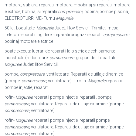
motoare, sablare, reparatii motoare. – bobinaj si reparatii motoare
electrice, bobinaj si reparatii
compresoare
, bobinaj pompe piscina,
ELECTROTURRIIME- Turnu
Magurele
50 lei. Localitate:
Magurele
Judet: Ilfov Servicii. Trimiteti mesaj
Telefon reparatii frigidere · reparatii aragaz · reparatii
compresoare
·
bobinaj motoare electrice
poate executa lucrari de reparatii la o serie de echipamente
industriale (
reductoare;
compresoare
: grupuri de . Localitate:
Magurele
Judet: Ilfov Servicii.
pompe,
compresoare
, ventilatoare. Reparatii de utilaje dinamice
(pompe,
compresoare
, ventilatoare) || . rofin-
Magurele
reparatii
pompe injectie, reparatii
rofin-
Magurele
reparatii pompe injectie, reparatii . pompe,
compresoare
, ventilatoare. Reparatii de utilaje dinamice (pompe,
compresoare
, ventilatoare) ||
rofin-
Magurele
reparatii pompe injectie, reparatii pompe,
compresoare
, ventilatoare. Reparatii de utilaje dinamice (pompe,
compresoare
, ventilatoare) ||