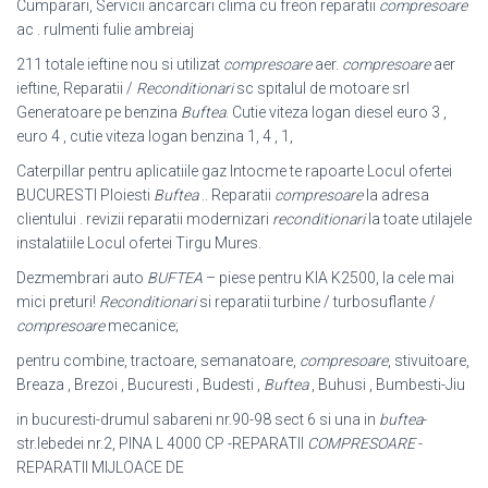
Cumparari, Servicii ancarcari clima cu freon reparatii
compresoare
ac . rulmenti fulie ambreiaj
211 totale ieftine nou si utilizat
compresoare
aer.
compresoare
aer
ieftine, Reparatii /
Reconditionari
sc spitalul de motoare srl
Generatoare pe benzina
Buftea
. Cutie viteza logan diesel euro 3 ,
euro 4 , cutie viteza logan benzina 1, 4 , 1,
Caterpillar pentru aplicatiile gaz Intocme te rapoarte Locul ofertei
BUCURESTI Ploiesti
Buftea
.. Reparatii
compresoare
la adresa
clientului . revizii reparatii modernizari
reconditionari
la toate utilajele
instalatiile Locul ofertei Tirgu Mures.
Dezmembrari auto
BUFTEA
– piese pentru KIA K2500, la cele mai
mici preturi!
Reconditionari
si reparatii turbine / turbosuflante /
compresoare
mecanice;
pentru combine, tractoare, semanatoare,
compresoare
, stivuitoare,
Breaza , Brezoi , Bucuresti , Budesti ,
Buftea
, Buhusi , Bumbesti-Jiu
in bucuresti-drumul sabareni nr.90-98 sect 6 si una in
buftea
-
str.lebedei nr.2, PINA L 4000 CP -REPARATII
COMPRESOARE
-
REPARATII MIJLOACE DE