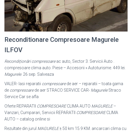
Reconditionare Compresoare Magurele
ILFOV
Recondiționări compresoare
ac auto, Sector 3. Servicii Auto .
compresoare clima auto. Piese – Accesorii » Autoturisme. 449 lei.
Magurele
. 26 sep. Salveaza
VALER- Iasi reparatii
compresoare
de aer – reparatii – toata gama
de
compresoare
de aer STRACO SERVICE CAR-
Magurele
Straco
Service Car se afla
Oferte REPARATII
COMPRESOARE
CLIMA AUTO
MAGURELE
–
Vanzari, Cumparari, Servicii REPARATII
COMPRESOARE
CLIMA
AUTO – catalog online si
Rezultate din jurul
MAGURELE
± 50 km 15.9 KM. ancarcari clima cu