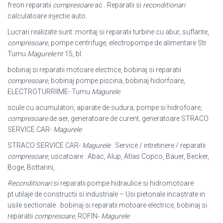
freon reparatii
compresoare
ac . Reparatii si
reconditionari
calculatoare injectie auto.
Lucrari realizate sunt: montaj si reparatii turbine cu abur, suflante,
compresoare
, pompe centrifuge, electropompe de alimentare Str.
Turnu
Magurele
nr.15, bl.
bobinaj si reparatii motoare electrice, bobinaj si reparatii
compresoare
, bobinaj pompe piscina, bobinaj hidorfoare,
ELECTROTURRIIME- Turnu
Magurele
scule cu acumulatori, aparate de sudura, pompe si hidrofoare,
compresoare
de aer, generatoare de curent, generatoare STRACO
SERVICE CAR-
Magurele
STRACO SERVICE CAR-
Magurele
. Service / intretinere / reparatii
compresoare
, uscatoare : Abac, Alup, Atlas Copco, Bauer, Becker,
Boge, Bottarini, .
Reconditionari
si reparatii pompe hidraulice si hidromotoare
pt.utilaje de constructii si industriale – Usi pietonale incastrate in
usile sectionale . bobinaj si reparatii motoare electrice, bobinaj si
reparatii
compresoare
, ROFIN-
Magurele