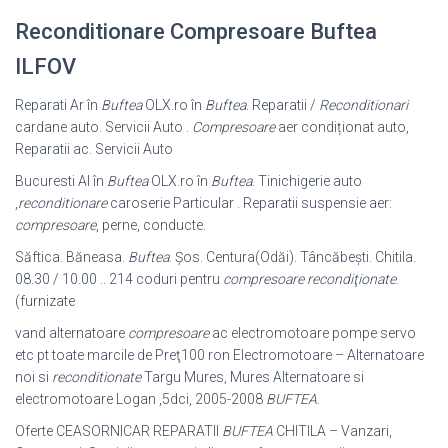
Reconditionare Compresoare Buftea
ILFOV
Reparati Ar în
Buftea
OLX.ro în
Buftea
. Reparatii /
Reconditionari
cardane auto. Servicii Auto .
Compresoare
aer condiționat auto,
Reparatii ac. Servicii Auto
Bucuresti Al în
Buftea
OLX.ro în
Buftea
. Tinichigerie auto
,
reconditionare
caroserie Particular . Reparatii suspensie aer:
compresoare
, perne, conducte.
Săftica. Băneasa.
Buftea
. Șos. Centura(Odăi). Tâncăbești. Chitila.
08.30 / 10.00 .. 214 coduri pentru
compresoare recondiţionate
.
(furnizate
vand alternatoare
compresoare
ac electromotoare pompe servo
etc pt toate marcile de Preţ100 ron Electromotoare – Alternatoare
noi si
reconditionate
Targu Mures, Mures Alternatoare si
electromotoare Logan ,5dci, 2005-2008
BUFTEA
.
Oferte CEASORNICAR REPARATII
BUFTEA
CHITILA – Vanzari,