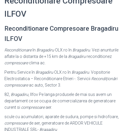
Reconditionare Compresoare
ILFOV
Reconditionare Compresoare Bragadiru
ILFOV
Reconditionare
în
Bragadiru
OLX.ro în
Bragadiru
. Vezi anunturile
aflate la o distanta de +15 km de la
Bragadiru
reconditionez
compresoare
clima ac.
Pentru Service în
Bragadiru
OLX.ro în
Bragadiru
. Vopsitorie
Electrostatica – Reconditionare Etrieri -. Servicii
Recondiționări
compresoare
ac auto, Sector 3.
82,
Bragadiru
, Ilfov Pe langa produsele de mai sus avem un
departament ce se ocupa de comercializarea de generatoare
curent si
compresoare
aer.
scule cu acumulatori, aparate de sudura, pompe si hidrofoare,
compresoare
de aer, generatoare de ARDOR VEHICULE
INDUSTRIALE SRL-
Bragadiru