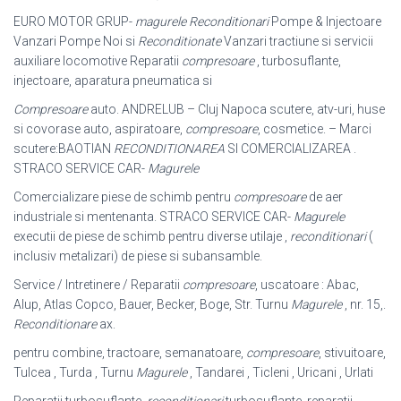
EURO MOTOR GRUP-
magurele
Reconditionari
Pompe & Injectoare
Vanzari Pompe Noi si
Reconditionate
Vanzari tractiune si servicii
auxiliare locomotive Reparatii
compresoare
, turbosuflante,
injectoare, aparatura pneumatica si
Compresoare
auto. ANDRELUB – Cluj Napoca scutere, atv-uri, huse
si covorase auto, aspiratoare,
compresoare
, cosmetice. – Marci
scutere:BAOTIAN
RECONDITIONAREA
SI COMERCIALIZAREA .
STRACO SERVICE CAR-
Magurele
Comercializare piese de schimb pentru
compresoare
de aer
industriale si mentenanta. STRACO SERVICE CAR-
Magurele
executii de piese de schimb pentru diverse utilaje ,
reconditionari
(
inclusiv metalizari) de piese si subansamble.
Service / Intretinere / Reparatii
compresoare
, uscatoare : Abac,
Alup, Atlas Copco
, Bauer, Becker, Boge, Str. Turnu
Magurele
, nr. 15,.
Reconditionare
ax.
pentru combine, tractoare, semanatoare,
compresoare
, stivuitoare,
Tulcea , Turda , Turnu
Magurele
, Tandarei , Ticleni , Uricani , Urlati
Reparatii turbosuflante,
reconditionari
turbosuflante, reparatii