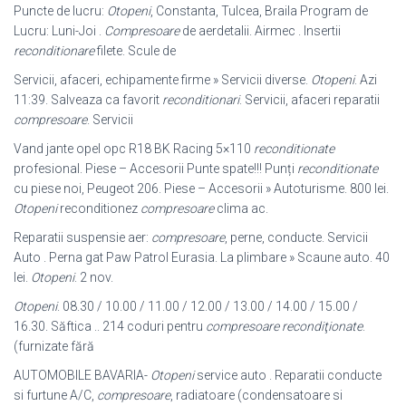
Puncte de lucru:
Otopeni
, Constanta, Tulcea, Braila Program de
Lucru: Luni-Joi .
Compresoare
de aerdetalii. Airmec . Insertii
reconditionare
filete. Scule de
Servicii, afaceri, echipamente firme » Servicii diverse.
Otopeni
. Azi
11:39. Salveaza ca favorit
reconditionari
. Servicii, afaceri reparatii
compresoare
. Servicii
Vand jante opel opc R18 BK Racing 5×110
reconditionate
profesional. Piese – Accesorii Punte spate!!! Punți
reconditionate
cu piese noi, Peugeot 206. Piese – Accesorii » Autoturisme. 800 lei.
Otopeni
reconditionez
compresoare
clima ac
.
Reparatii suspensie aer:
compresoare
, perne, conducte. Servicii
Auto . Perna gat Paw Patrol Eurasia. La plimbare » Scaune auto. 40
lei.
Otopeni
. 2 nov.
Otopeni
. 08.30 / 10.00 / 11.00 / 12.00 / 13.00 / 14.00 / 15.00 /
16.30. Săftica .. 214 coduri pentru
compresoare recondiţionate
.
(furnizate fără
AUTOMOBILE BAVARIA-
Otopeni
service auto . Reparatii conducte
si furtune A/
C,
compresoare
, radiatoare (condensatoare si