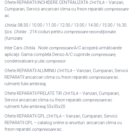
Oferte REPARATII INCHIDERE CENTRALIZATA
CHITILA
– Vanzari,
Cumparari, Servicii ancarcari clima cu freon reparatii
compresoare
ac.
Chitila
. 08.30 / 10.00 / 11.00 / 12.00 / 13.00 / 14.00 / 15.00 / 16.30.
Șos.
Chitilei
.. 214 coduri pentru
compresoare recondiţionate
.
(furnizate
Inter Cars
Chitila
.. Noile
compresoare
A/C acoperă următoarele
aplicaţii: Gama completă Denso A/C cuprinde
compresoare
,
condensatoare şi ulei
compresor
Oferte REPARATII ALUMINIU
CHITILA
– Vanzari, Cumparari, Servicii
REPARATII ancarcari clima cu freon reparatii
compresoare
ac .
rulmenti fulie ambreiaj
Oferte REPARATII PRELATE TIR
CHITILA
– Vanzari, Cumparari,
Servicii ancarcari clima cu freon reparatii
compresoare
ac .
rulmenti fulie ambreiaj 55x35x20
Oferte REPARATII GPL
CHITILA
– Vanzari, Cumparari, Servicii
REPARATII GPL – catalog online si anunturi. ancarcari clima cu
freon reparatii
compresoare
ac.