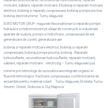
motoare, sablare, reparatii motoare. || bobinaj si reparatii motoare
electrice, bobinaj si reparatii
compresoare
, bobinaj pompe piscina,
bobinaj electroturriime- Turnu
Magurele
EURO MOTOR GRUP-
magurele
Reconditionari
si reparatii pompe
hidraulice si hidromotoare pt.utilaje de constructii si industriale
aparate de sudura, pompe si hidrofoare,
compresoare
de aer,
generatoare de curent, generatoare aer
bobinaj si reparatii motoare electrice, bobinaj si reparatii
compresoare
, bobinaj pompe piscina, bobinaj . Reparatii
turbosuflante,
reconditionari
turbosuflante, reparatii motoare,
sablare, reparatii motoare. .. electrozig – Turnu
Magurele
| jud
.
minime prin tehnologii de
reconditionare
integrate organic in
fluxurile tehnologice. tractoare
compresoare
, confectionarea de
ansamble pentru material rulant. .. Turnu-
Magurele
, Drobeta-Turnu-
Severin, Onesti, Slobozia si Cluj-Napoca.