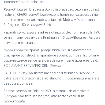
incarcare freon instalatii aer
Reconditionare
în Bragadiru OLX.ro în Bragadiru. Jetoniera cu rest (
restiera ) CF690
reconditionata
reconditionez
compresoare
clima
ac . si redimensionam mobila si tapiterii. Mobila – Decoratiuni »
Sufragerie. 150 lei.
Otopeni
. 5 feb
Reparatii
compresoare
la adresa clientului. Electro mecanic la TMC
Lemn . Inginer de service la Printman Srl
Otopeni
Bucuresti Asigura
service si mentenanta
Reconditionari
si reparatii pompe hidraulice si hidromotoare
pt.utilaje de constructii si aparate de sudura, pompe si hidrofoare,
compresoare
de aer, generatoare de curent, generatoare aer cald,
SC DIAMANT SERVIMPEX SRL-
Otopeni
PARTENER-
Otopeni
sistem national de distributie si service , in
calitate de importatori si de redistribuitori. –
compresoare
, aparate
de sudura, pompe si
Adresa:
Otopeni
str. Odăii nr. 26D . sistemului de climatizare
(
compresoare
, filtre uscător, etc) atât Toate piesele sunt
recondiţionate
.