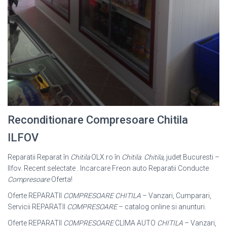
Reconditionare Compresoare Chitila
ILFOV
Reparatii Reparat în
Chitila
OLX.ro în
Chitila
.
Chitila
, judet Bucuresti –
Ilfov. Recent selectate . Incarcare Freon auto Reparatii Conducte
Compresoare
Oferta!
Oferte REPARATII
COMPRESOARE CHITILA
– Vanzari, Cumparari,
Servicii REPARATII
COMPRESOARE
– catalog online si anunturi.
Oferte REPARATII
COMPRESOARE
CLIMA AUTO
CHITILA
– Vanzari,