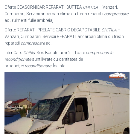
Oferte CEASORNICAR REPARATII BUFTEA
CHITILA
– Vanzari,
Cumparari, Servicii ancarcari clima cu freon reparatii
compresoare
ac . rulmenti fulie ambreiaj
Oferte REPARATII PRELATE CABRIO DECAPOTABILE
CHITILA
–
Vanzari, Cumparari, Servicii REPARATII ancarcari clima cu freon
reparatii
compresoare
ac.
Inter Cars
Chitila
. Sos.Banatului nr.2 .. Toate
compresoarele
recondiționate
sunt livrate cu cantitatea de
producţie/
recondiționare
. Înainte.