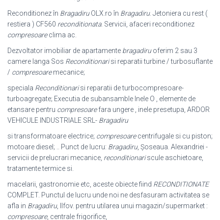
Reconditionez în
Bragadiru
OLX.ro în
Bragadiru
. Jetoniera cu rest (
restiera ) CF560
reconditionata
. Servicii, afaceri reconditionez
compresoare
clima ac.
Dezvoltator imobiliar de apartamente
bragadiru
oferim 2 sau 3
camere langa Sos
Reconditionari
si reparatii turbine / turbosuflante
/
compresoare
mecanice;
speciala
Reconditionari
si reparatii de turbocompresoare-
turboagregate; Executia de subansamble Inele O , elemente de
etansare pentru
compresoare
fara ungere , inele presetupa, ARDOR
VEHICULE INDUSTRIALE SRL-
Bragadiru
si transformatoare electrice;
compresoare
centrifugale si cu piston;
motoare diesel; .. Punct de lucru:
Bragadiru
, Şoseaua. Alexandriei -
servicii de prelucrari mecanice,
reconditionari
scule aschietoare,
tratamente termice si.
macelarii, gastronomie etc, aceste obiecte fiind
RECONDITIONATE
COMPLET. Punctul de lucru unde noi ne desfasuram activitatea se
afla in
Bragadiru
, Ilfov. pentru utilarea unui magazin/supermarket :
compresoare
, centrale frigorifice,