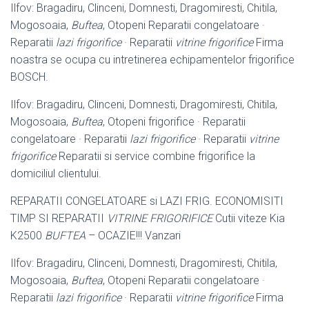
Ilfov: Bragadiru, Clinceni, Domnesti, Dragomiresti, Chitila,
Mogosoaia,
Buftea
, Otopeni Reparatii congelatoare ·
Reparatii
lazi frigorifice
· Reparatii
vitrine frigorifice
Firma
noastra se ocupa cu intretinerea echipamentelor frigorifice
BOSCH.
Ilfov: Bragadiru, Clinceni, Domnesti, Dragomiresti, Chitila,
Mogosoaia,
Buftea
, Otopeni frigorifice · Reparatii
congelatoare · Reparatii
lazi frigorifice
· Reparatii
vitrine
frigorifice
Reparatii si service combine frigorifice la
domiciliul clientului.
REPARATII CONGELATOARE si LAZI FRIG. ECONOMISITI
TIMP SI REPARATII
VITRINE FRIGORIFICE
Cutii viteze Kia
K2500
BUFTEA
– OCAZIE!!! Vanzari
Ilfov: Bragadiru, Clinceni, Domnesti, Dragomiresti, Chitila,
Mogosoaia,
Buftea
, Otopeni Reparatii congelatoare ·
Reparatii
lazi frigorifice
· Reparatii
vitrine frigorifice
Firma