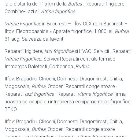
la o distanta de +
15 km de la
Buftea
. Reparatii Frigidere-
Combine-Lazi si
Vitrine frigorifice
.
Vitrine Frigorifice
în Bucuresti – Ilfov OLX.ro în Bucuresti –
Ilfov. Electrocasnice » Aparate frigorifice. 1 800 lei.
Buftea
.
31 aug. Salveaza ca favorit
Reparatii frigidere,
lazi frigorifice
si HVAC. Servicii . Reparatii
Vitrine Frigorifice
. Servicii Reparatii centrale termice
Immergas Balotesti ,Corbeanca ,
Buftea
.
Ilfov: Bragadiru, Clinceni, Domnesti, Dragomiresti, Chitila,
Mogosoaia,
Buftea
, Otopeni Reparatii congelatoare ·
Reparatii
lazi frigorifice
· Reparatii
vitrine frigorifice
Firma
noastra se ocupa cu intretinerea echipamentelor frigorifice
BEKO.
Ilfov: Bragadiru, Clinceni, Domnesti, Dragomiresti, Chitila,
Mogosoaia,
Buftea
, Otopeni Reparatii congelatoare ·
Reparatii
lazi frigorifice
· Reparatii
vitrine frigorifice
Firma