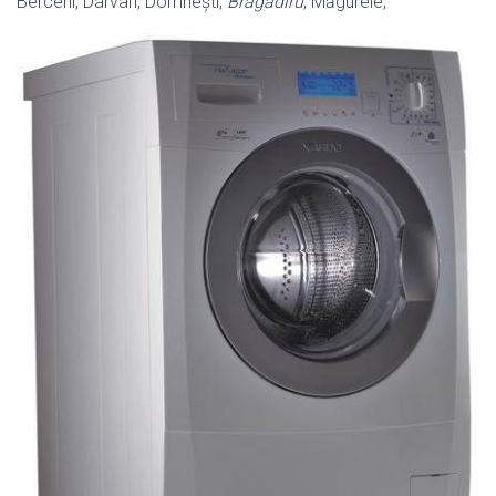
Berceni, Dârvari, Domnești,
Bragadiru
, Măgurele,