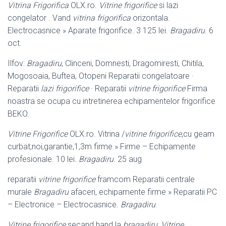
Vitrina Frigorifica
OLX.ro.
Vitrine frigorifice
si lazi
congelator . Vand
vitrina frigorifica
orizontala.
Electrocasnice » Aparate frigorifice. 3 125 lei.
Bragadiru
. 6
oct.
Ilfov:
Bragadiru
, Clinceni, Domnesti, Dragomiresti, Chitila,
Mogosoaia, Buftea, Otopeni Reparatii congelatoare ·
Reparatii
lazi frigorifice
· Reparatii
vitrine frigorifice
Firma
noastra se ocupa cu intretinerea echipamentelor frigorifice
BEKO.
Vitrine Frigorifice
OLX.ro. Vitrina /
vitrine frigorifice
,cu geam
curbat,noi,garantie,
1,3m firme » Firme – Echipamente
profesionale. 10 lei.
Bragadiru
. 25 aug
reparatii
vitrine frigorifice
framcom Reparatii centrale
murale
Bragadiru
afaceri, echipamente firme » Reparatii PC
– Electronice – Electrocasnice.
Bragadiru
.
Vitrine frigorifice
secand hand la
bragadiru
:
Vitrine