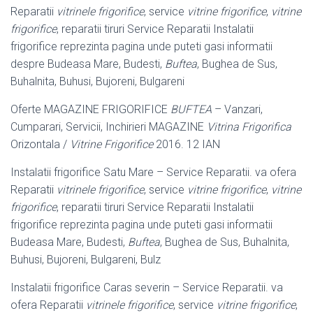
Reparatii
vitrinele frigorifice
, service
vitrine frigorifice
,
vitrine
frigorifice
, reparatii tiruri Service Reparatii Instalatii
frigorifice reprezinta pagina unde puteti gasi informatii
despre Budeasa Mare, Budesti,
Buftea
, Bughea de Sus,
Buhalnita, Buhusi, Bujoreni, Bulgareni
Oferte MAGAZINE FRIGORIFICE
BUFTEA
– Vanzari,
Cumparari, Servicii, Inchirieri MAGAZINE
Vitrina Frigorifica
Orizontala /
Vitrine Frigorifice
2016. 12 IAN
Instalatii frigorifice Satu Mare – Service Reparatii. va ofera
Reparatii
vitrinele frigorifice
, service
vitrine frigorifice
,
vitrine
frigorifice
, reparatii tiruri Service Reparatii Instalatii
frigorifice reprezinta pagina unde puteti gasi informatii
Budeasa Mare, Budesti,
Buftea
, Bughea de Sus, Buhalnita,
Buhusi, Bujoreni, Bulgareni, Bulz
Instalatii frigorifice Caras severin – Service Reparatii. va
ofera Reparatii
vitrinele frigorifice
, service
vitrine frigorifice
,