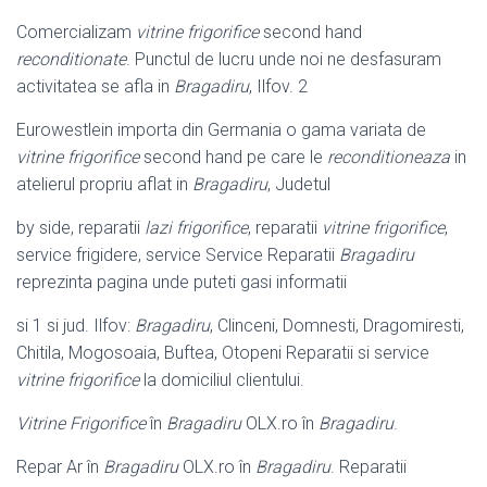
Comercializam
vitrine frigorifice
second hand
reconditionate
. Punctul de lucru unde noi ne desfasuram
activitatea se afla in
Bragadiru
, Ilfov. 2
Eurowestlein importa din Germania o gama variata de
vitrine frigorifice
second hand pe care le
reconditioneaza
in
atelierul propriu aflat in
Bragadiru
, Judetul
by side, reparatii
lazi frigorifice
, reparatii
vitrine frigorifice
,
service frigidere, service Service Reparatii
Bragadiru
reprezinta pagina unde puteti gasi informatii
si 1 si jud. Ilfov:
Bragadiru
, Clinceni, Domnesti, Dragomiresti,
Chitila, Mogosoaia, Buftea, Otopeni Reparatii si service
vitrine frigorifice
la domiciliul clientului.
Vitrine Frigorifice
în
Bragadiru
OLX.ro în
Bragadiru
.
Repar Ar în
Bragadiru
OLX.ro în
Bragadiru
. Reparatii