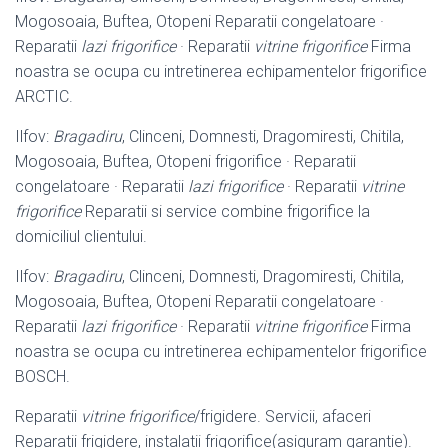
Mogosoaia, Buftea, Otopeni Reparatii congelatoare ·
Reparatii
lazi frigorifice
· Reparatii
vitrine frigorifice
Firma
noastra se ocupa cu intretinerea echipamentelor frigorifice
ARCTIC.
Ilfov:
Bragadiru
, Clinceni, Domnesti, Dragomiresti, Chitila,
Mogosoaia, Buftea, Otopeni frigorifice · Reparatii
congelatoare · Reparatii
lazi frigorifice
· Reparatii
vitrine
frigorifice
Reparatii si service combine frigorifice la
domiciliul clientului.
Ilfov:
Bragadiru
, Clinceni, Domnesti, Dragomiresti, Chitila,
Mogosoaia, Buftea, Otopeni Reparatii congelatoare ·
Reparatii
lazi frigorifice
· Reparatii
vitrine frigorifice
Firma
noastra se ocupa cu intretinerea echipamentelor frigorifice
BOSCH.
Reparatii
vitrine frigorifice
/frigidere. Servicii, afaceri
Reparatii frigidere, instalatii frigorifice(asiguram garantie).