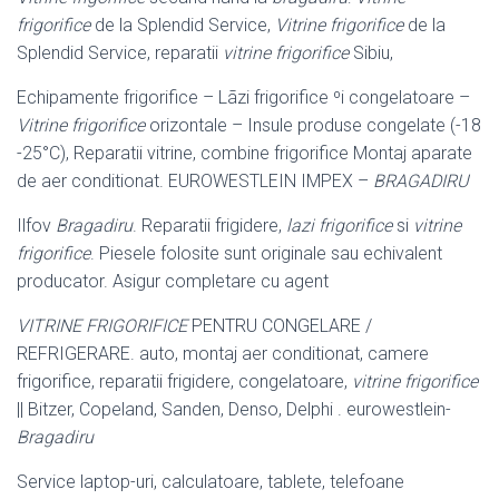
frigorifice
de la Splendid Service,
Vitrine frigorifice
de la
Splendid Service, reparatii
vitrine frigorifice
Sibiu,
Echipamente frigorifice – Lãzi frigorifice ºi congelatoare –
Vitrine frigorifice
orizontale – Insule produse congelate (-18
-25°C), Reparatii vitrine, combine frigorifice Montaj aparate
de aer conditionat. EUROWESTLEIN IMPEX –
BRAGADIRU
Ilfov
Bragadiru
. Reparatii frigidere,
lazi frigorifice
si
vitrine
frigorifice
. Piesele folosite sunt originale sau echivalent
producator. Asigur completare cu agent
VITRINE FRIGORIFICE
PENTRU CONGELARE /
REFRIGERARE. auto, montaj aer conditionat, camere
frigorifice, reparatii frigidere, congelatoare,
vitrine frigorifice
|| Bitzer, Copeland, Sanden, Denso, Delphi . eurowestlein-
Bragadiru
Service laptop-uri, calculatoare, tablete, telefoane