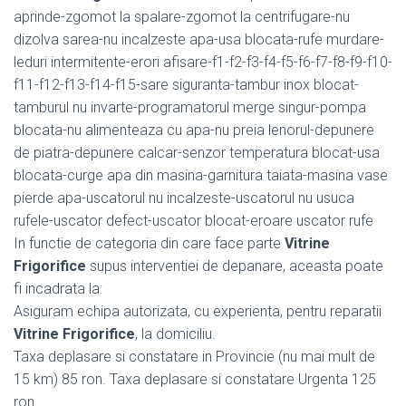
aprinde-zgomot la spalare-zgomot la centrifugare-nu
dizolva sarea-nu incalzeste apa-usa blocata-rufe murdare-
leduri intermitente-erori afisare-f1-f2-f3-f4-f5-f6-f7-f8-f9-f10-
f11-f12-f13-f14-f15-sare siguranta-tambur inox blocat-
tamburul nu invarte-programatorul merge singur-pompa
blocata-nu alimenteaza cu apa-nu preia lenorul-depunere
de piatra-depunere calcar-senzor temperatura blocat-usa
blocata-curge apa din masina-garnitura taiata-masina vase
pierde apa-uscatorul nu incalzeste-uscatorul nu usuca
rufele-uscator defect-uscator blocat-eroare uscator rufe
In functie de categoria din care face parte
Vitrine
Frigorifice
supus interventiei de depanare, aceasta poate
fi incadrata la:
Asiguram echipa autorizata, cu experienta, pentru reparatii
Vitrine Frigorifice
, la domiciliu.
Taxa deplasare si constatare in Provincie (nu mai mult de
15 km) 85 ron. Taxa deplasare si constatare Urgenta 125
ron.