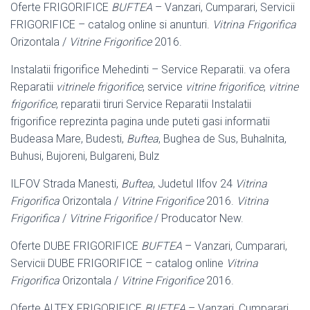
Oferte FRIGORIFICE
BUFTEA
– Vanzari, Cumparari, Servicii
FRIGORIFICE – catalog online si anunturi.
Vitrina Frigorifica
Orizontala /
Vitrine Frigorifice
2016
.
Instalatii frigorifice Mehedinti – Service Reparatii. va ofera
Reparatii
vitrinele frigorifice
, service
vitrine frigorifice
,
vitrine
frigorifice
, reparatii tiruri Service Reparatii Instalatii
frigorifice reprezinta pagina unde puteti gasi informatii
Budeasa Mare, Budesti,
Buftea
, Bughea de Sus, Buhalnita,
Buhusi, Bujoreni, Bulgareni, Bulz
ILFOV Strada Manesti,
Buftea
, Judetul Ilfov 24
Vitrina
Frigorifica
Orizontala /
Vitrine Frigorifice
2016.
Vitrina
Frigorifica
/
Vitrine Frigorifice
/ Producator New.
Oferte DUBE FRIGORIFICE
BUFTEA
– Vanzari, Cumparari,
Servicii DUBE FRIGORIFICE – catalog online
Vitrina
Frigorifica
Orizontala /
Vitrine Frigorifice
2016.
Oferte ALTEX FRIGORIFICE
BUFTEA
– Vanzari, Cumparari,