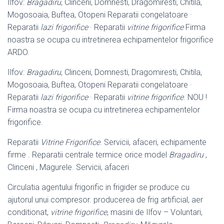
Ilfov:
Bragadiru
, Clinceni, Domnesti, Dragomiresti, Chitila,
Mogosoaia, Buftea, Otopeni Reparatii congelatoare ·
Reparatii
lazi frigorifice
· Reparatii
vitrine frigorifice
Firma
noastra se ocupa cu intretinerea echipamentelor frigorifice
ARDO.
Ilfov:
Bragadiru
, Clinceni, Domnesti, Dragomiresti, Chitila,
Mogosoaia, Buftea, Otopeni Reparatii congelatoare ·
Reparatii
lazi frigorifice
· Reparatii
vitrine frigorifice
. NOU !
Firma noastra se ocupa cu intretinerea echipamentelor
frigorifice.
Reparatii
Vitrine Frigorifice
. Servicii, afaceri, echipamente
firme . Reparatii centrale termice orice model
Bragadiru
,
Clinceni , Magurele. Servicii, afaceri
Circulatia agentului frigorific in frigider se produce cu
ajutorul unui compresor. producerea de frig artificial, aer
conditionat,
vitrine frigorifice
, masini de Ilfov – Voluntari,