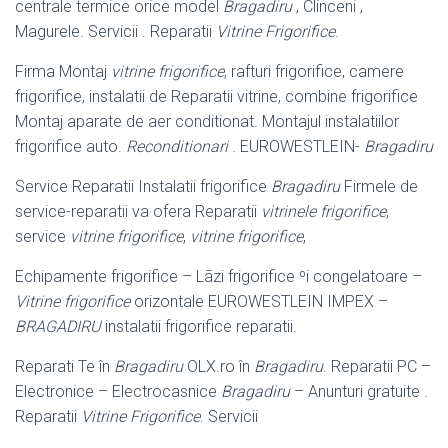
centrale termice orice model
Bragadiru
, Clinceni ,
Magurele. Servicii . Reparatii
Vitrine Frigorifice
.
Firma Montaj
vitrine frigorifice
, rafturi frigorifice, camere
frigorifice, instalatii de Reparatii vitrine, combine frigorifice
Montaj aparate de aer conditionat. Montajul instalatiilor
frigorifice auto.
Reconditionari
. EUROWESTLEIN-
Bragadiru
Service Reparatii Instalatii frigorifice
Bragadiru
Firmele de
service-reparatii va ofera Reparatii
vitrinele frigorifice
,
service
vitrine frigorifice
,
vitrine frigorifice
,
Echipamente frigorifice – Lãzi frigorifice ºi congelatoare –
Vitrine frigorifice
orizontale EUROWESTLEIN IMPEX –
BRAGADIRU
instalatii frigorifice reparatii.
Reparati Te în
Bragadiru
OLX.ro în
Bragadiru
. Reparatii PC –
Electronice – Electrocasnice
Bragadiru
– Anunturi gratuite .
Reparatii
Vitrine Frigorifice
. Servicii