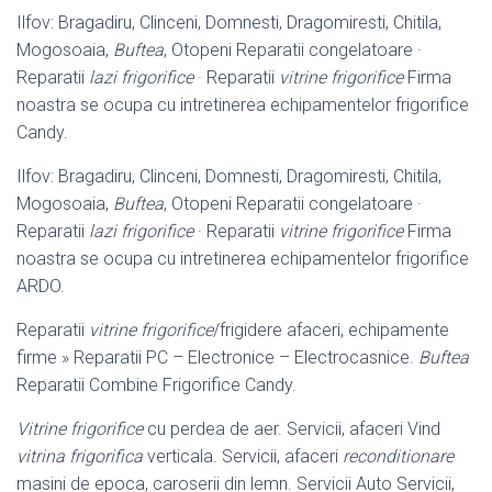
Ilfov: Bragadiru, Clinceni, Domnesti, Dragomiresti, Chitila,
Mogosoaia,
Buftea
, Otopeni Reparatii congelatoare ·
Reparatii
lazi frigorifice
· Reparatii
vitrine frigorifice
Firma
noastra se ocupa cu intretinerea echipamentelor frigorifice
Candy.
Ilfov: Bragadiru, Clinceni, Domnesti, Dragomiresti, Chitila,
Mogosoaia,
Buftea
, Otopeni Reparatii congelatoare ·
Reparatii
lazi frigorifice
· Reparatii
vitrine frigorifice
Firma
noastra se ocupa cu intretinerea echipamentelor frigorifice
ARDO.
Reparatii
vitrine frigorifice
/frigidere afaceri, echipamente
firme » Reparatii PC – Electronice – Electrocasnice.
Buftea
Reparatii Combine Frigorifice Candy.
Vitrine frigorifice
cu perdea de aer. Servicii, afaceri Vind
vitrina frigorifica
verticala. Servicii, afaceri
reconditionare
masini de epoca, caroserii din lemn. Servicii Auto Servicii,