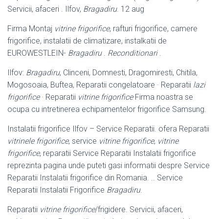
Servicii, afaceri . Ilfov,
Bragadiru
. 12 aug
Firma Montaj
vitrine frigorifice
, rafturi frigorifice, camere
frigorifice, instalatii de climatizare, instalkatii de
EUROWESTLEIN-
Bragadiru
.
Reconditionari
.
Ilfov:
Bragadiru
, Clinceni, Domnesti, Dragomiresti, Chitila,
Mogosoaia, Buftea, Reparatii congelatoare · Reparatii
lazi
frigorifice
· Reparatii
vitrine frigorifice
Firma noastra se
ocupa cu intretinerea echipamentelor frigorifice Samsung.
Instalatii frigorifice Ilfov – Service Reparatii. ofera Reparatii
vitrinele frigorifice
, service
vitrine frigorifice
,
vitrine
frigorifice
, reparatii Service Reparatii Instalatii frigorifice
reprezinta pagina unde puteti gasi informatii despre Service
Reparatii Instalatii frigorifice din Romania. .. Service
Reparatii Instalatii Frigorifice
Bragadiru
.
Reparatii
vitrine frigorifice
/frigidere. Servicii, afaceri,