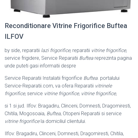
Reconditionare Vitrine Frigorifice Buftea
ILFOV
by side, reparatii
lazi frigorifice
, reparatii
vitrine frigorifice
,
service frigidere, Service Reparatii
Buftea
reprezinta pagina
unde puteti gasi informatii despre
Service Reparatii Instalatii frigorifice
Buftea
. portalului
Service-Reparatii.com, va ofera Reparatii
vitrinele
frigorifice
, service
vitrine frigorifice
,
vitrine frigorifice
,
si 1 si jud. Ilfov: Bragadiru, Clinceni, Domnesti, Dragomiresti,
Chitila, Mogosoaia,
Buftea
, Otopeni Reparatii si service
vitrine frigorifice
la domiciliul clientului.
Ilfov: Bragadiru, Clinceni, Domnesti, Dragomiresti, Chitila,