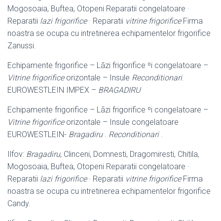
Mogosoaia, Buftea, Otopeni Reparatii congelatoare ·
Reparatii
lazi frigorifice
· Reparatii
vitrine frigorifice
Firma
noastra se ocupa cu intretinerea echipamentelor frigorifice
Zanussi.
Echipamente frigorifice – Lãzi frigorifice ºi congelatoare –
Vitrine frigorifice
orizontale – Insule
Reconditionari
.
EUROWESTLEIN IMPEX –
BRAGADIRU
Echipamente frigorifice – Lãzi frigorifice ºi congelatoare –
Vitrine frigorifice
orizontale – Insule congelatoare
EUROWESTLEIN-
Bragadiru
.
Reconditionari
.
Ilfov:
Bragadiru
, Clinceni, Domnesti, Dragomiresti, Chitila,
Mogosoaia, Buftea, Otopeni Reparatii congelatoare ·
Reparatii
lazi frigorifice
· Reparatii
vitrine frigorifice
Firma
noastra se ocupa cu intretinerea echipamentelor frigorifice
Candy.