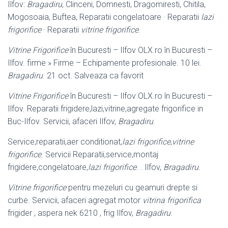
Ilfov:
Bragadiru
, Clinceni, Domnesti, Dragomiresti, Chitila,
Mogosoaia, Buftea, Reparatii congelatoare · Reparatii
lazi
frigorifice
· Reparatii
vitrine frigorifice
.
Vitrine Frigorifice
în Bucuresti – Ilfov OLX.ro în Bucuresti –
Ilfov. firme » Firme – Echipamente profesionale. 10 lei.
Bragadiru
. 21 oct. Salveaza ca favorit
Vitrine Frigorifice
în Bucuresti – Ilfov OLX.ro în Bucuresti –
Ilfov. Reparatii frigidere,lazi,vitrine,agregate frigorifice in
Buc-Ilfov. Servicii, afaceri Ilfov,
Bragadiru
.
Service,reparatii,aer conditionat,
lazi frigorifice
,
vitrine
frigorifice
. Servicii Reparatii,service,montaj
frigidere,congelatoare,
lazi frigorifice
. . Ilfov,
Bragadiru
.
Vitrine frigorifice
pentru mezeluri cu geamuri drepte si
curbe. Servicii, afaceri agregat motor
vitrina frigorifica
frigider , aspera nek 6210 , frig Ilfov,
Bragadiru
.