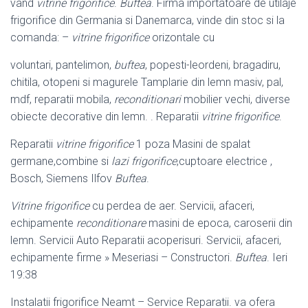
vand
vitrine frigorifice
.
Buftea
. Firma importatoare de utilaje
frigorifice din Germania si Danemarca, vinde din stoc si la
comanda: –
vitrine frigorifice
orizontale cu
voluntari, pantelimon,
buftea
, popesti-leordeni, bragadiru,
chitila, otopeni si magurele Tamplarie din lemn masiv, pal,
mdf, reparatii mobila,
reconditionari
mobilier vechi, diverse
obiecte decorative din lemn. . Reparatii
vitrine frigorifice
.
Reparatii
vitrine frigorifice
1 poza Masini de spalat
germane,combine si
lazi frigorifice
,cuptoare electrice ,
Bosch, Siemens Ilfov
Buftea
.
Vitrine frigorifice
cu perdea de aer. Servicii, afaceri,
echipamente
reconditionare
masini de epoca, caroserii din
lemn. Servicii Auto Reparatii acoperisuri. Servicii, afaceri,
echipamente firme » Meseriasi – Constructori.
Buftea
. Ieri
19:38
Instalatii frigorifice Neamt – Service Reparatii. va ofera