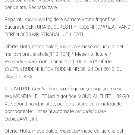
denivelate, Recristalizare.
Reparatii
mese reci
frigidere camere vitrine frigorifice
Bucuresti CENTURA BUCURESTI – RUDENI (
CHITILA
)- VAND
TEREN 3050 MP, STRADAL, UTILITATI.
Oferte: Hota, mese calde,
mese reci
.mese de lucru la cel
mai bun pret! si sticla(110 RON) * Mese tip fluture, *
Reconditionare
mobila anticariat(100 EUR) * Oferte
CHITILA
.RUDENI ILFOV RUDENI NR.38. 24 Oct 2012. CU
GAZ. CU APA.
II DUMITRU-
Chitila
. horeca refrigerare,congelare
mese
reci
MONDIAL ELITE lazi frigorifice MONDIAL ELITE .. 82/90
XL second-hand, in stoc, perfecta stare, cu urmatoarele
componente: – masini automate
reconditionate
QubicaAMF , lift
Oferte: Hota, mese calde,
mese reci
.mese de lucru la cel