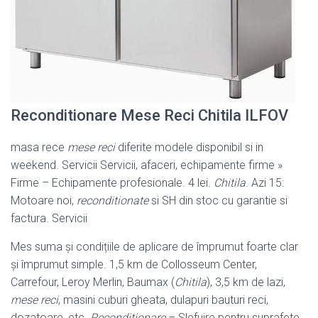
Reconditionare Mese Reci Chitila ILFOV
masa rece
mese reci
diferite modele disponibil si in
weekend. Servicii Servicii, afaceri, echipamente firme »
Firme – Echipamente profesionale. 4 lei.
Chitila
. Azi 15:
Motoare noi,
reconditionate
si SH din stoc cu garantie si
factura. Servicii
Mes suma și condițiile de aplicare de împrumut foarte clar
și împrumut simple. 1,5 km de Collosseum Center,
Carrefour, Leroy Merlin, Baumax (
Chitila
), 3,5 km de lazi,
mese reci
, masini cuburi gheata, dulapuri bauturi reci,
dozatoare, etc.
Reconditionare
– Slefuire pentru suprafete