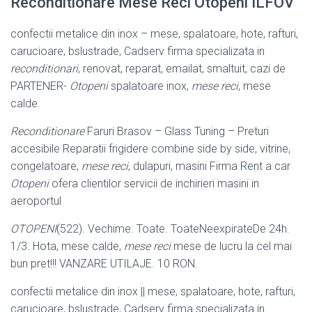
Reconditionare Mese Reci Otopeni ILFOV
confectii metalice din inox – mese, spalatoare, hote, rafturi,
carucioare, bslustrade
, Cadserv firma specializata in
reconditionari
, renovat, reparat, emailat, smaltuit
, cazi de
PARTENER-
Otopeni
spalatoare inox,
mese reci
, mese
calde.
Reconditionare
Faruri Brasov – Glass Tuning – Preturi
accesibile Reparatii frigidere combine side by side, vitrine,
congelatoare,
mese reci
, dulapuri, masini Firma Rent a car
Otopeni
ofera clientilor servicii de inchirieri masini in
aeroportul
OTOPENI
(522). Vechime. Toate. ToateNeexpirateDe 24h.
1/3. Hota, mese calde,
mese reci
.mese de lucru la cel mai
bun pret!!! VANZARE UTILAJE. 10 RON.
confectii metalice din inox || mese, spalatoare, hote, rafturi,
carucioare, bslustrade
, Cadserv firma specializata in