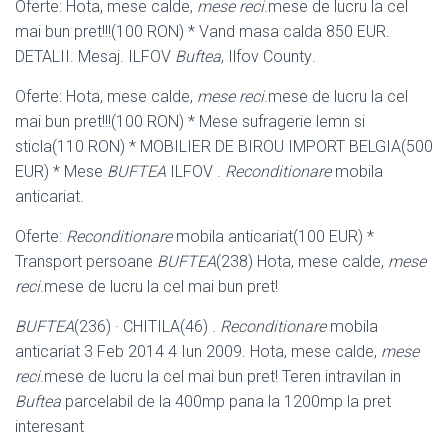
Oferte: Hota, mese calde,
mese reci
.mese de lucru la cel
mai bun pret!!!(100 RON) * Vand masa calda 850 EUR.
DETALII. Mesaj. ILFOV
Buftea
, Ilfov County
.
Oferte: Hota, mese calde,
mese reci
.mese de lucru la cel
mai bun pret!!!(100 RON) * Mese sufragerie lemn si
sticla(110 RON) * MOBILIER DE BIROU IMPORT BELGIA(500
EUR) * Mese
BUFTEA
ILFOV .
Reconditionare
mobila
anticariat.
Oferte:
Reconditionare
mobila anticariat(100 EUR) *
Transport persoane
BUFTEA
(238) Hota, mese calde,
mese
reci
.mese de lucru la cel mai bun pret!
BUFTEA
(236) · CHITILA(46) .
Reconditionare
mobila
anticariat 3 Feb 2014 4 Iun 2009. Hota, mese calde,
mese
reci
.mese de lucru la cel mai bun pret! Teren intravilan in
Buftea
parcelabil de la 400mp pana la 1200mp la pret
interesant