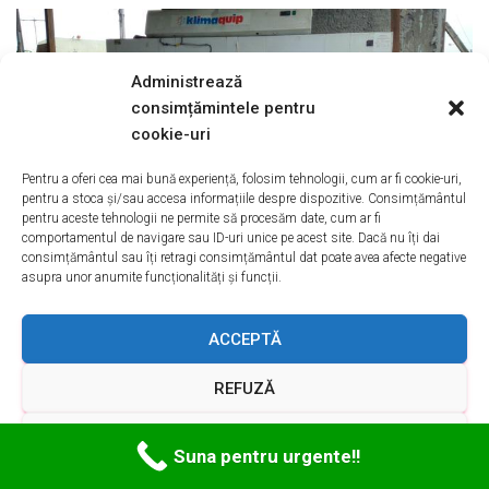
Administrează
consimțămintele pentru
cookie-uri
Pentru a oferi cea mai bună experiență, folosim tehnologii, cum ar fi cookie-uri,
pentru a stoca și/sau accesa informațiile despre dispozitive. Consimțământul
pentru aceste tehnologii ne permite să procesăm date, cum ar fi
comportamentul de navigare sau ID-uri unice pe acest site. Dacă nu îți dai
consimțământul sau îți retragi consimțământul dat poate avea afecte negative
asupra unor anumite funcționalități și funcții.
Reconditionare Mese Reci Popesti-
Leordeni ILFOV
ACCEPTĂ
REFUZĂ
VEZI PREFERINȚELE
Suna pentru urgente!!