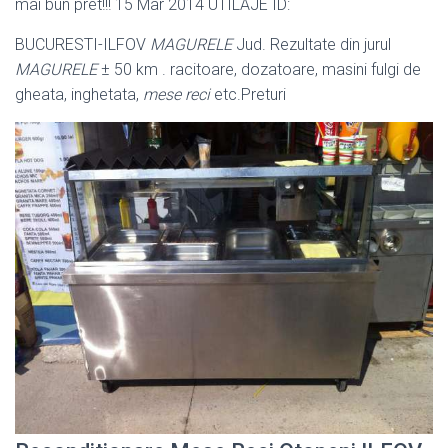
mai bun pret!!! 15 Mar 2014 UTILAJE ID:
BUCURESTI-ILFOV
MAGURELE
Jud. Rezultate din jurul
MAGURELE
± 50 km . racitoare, dozatoare, masini fulgi de
gheata, inghetata,
mese reci
etc.Preturi