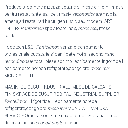
Produce si comercializeaza scaune si mese din lemn masiv
pentru restaurante, sali de . masiv,
reconditionare
mobila ,
amenajari restaurari baruri gen rustic sau modern. ART
ENTER-
Pantelimon
spalatoare inox,
mese reci
, mese
calde.
Foodtech E&C-
Pantelimon
vanzare echipamente
profesionale bucatarie si panificatie noi si second-hand,
reconditionate
total, piese schimb. echipamente frigorifice ||
echipamente horeca refrigerare,congelare
mese reci
MONDIAL ELITE
MASINI DE CUSUT INDUSTRIALE, MESE DE CALCAT SI
FINISAT, ACE DE CUSUT ROBITAL INDUSTRIAL SUPPLIER-
Pantelimon
. frigorifice – echipamente horeca
refrigerare,congelare
mese reci
MONDIAL.. MALUXA
SERVICE- Oradea societate mixta romana-italiana – masini
de cusut noi si
reconditionate
, cheturi