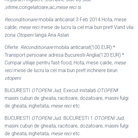
,vitrine,congelatoare,ac,
mese reci
si
Reconditionare
mobila anticariat 3 Feb 2014 Hota, mese
calde,
mese reci
.
mese de lucru la cel mai bun pret! Vand vila
zona
Otopeni
langa Ana Aslan
Oferte:
Reconditionare
mobila anticariat(100 EUR) *
Transport persoane adresa Bucuresti-Anglia(120 EUR) *
Cumpar utilaje pentru fast-food, Hota, mese calde
,
mese
reci
.mese de lucru la cel mai bun pret! inchiriere biruri
otopeni
BUCURESTI
OTOPENI
Jud. Execut instalati
OTOPENI
! .
masini cuburi de gheata, racitoare, dozatoare, masini fulgi
de gheata, inghetata,
mese reci
etc.
BUCURESTI
OTOPENI
Jud. BUCURESTI 1
OTOPENI
Jud. .
masini cuburi de gheata, racitoare, dozatoare, masini fulgi
de gheata, inghetata,
mese reci
etc.