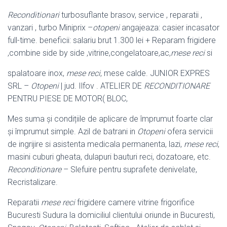
Reconditionari
turbosuflante brasov, service , reparatii ,
vanzari , turbo Miniprix –
otopeni
angajeaza: casier incasator
full-time. beneficii: salariu brut 1.300 lei + Reparam frigidere
,combine side by side ,vitrine,congelatoare,ac,
mese reci
si
spalatoare inox,
mese reci
, mese calde. JUNIOR EXPRES
SRL –
Otopeni
| jud. Ilfov . ATELIER DE
RECONDITIONARE
PENTRU PIESE DE MOTOR( BLOC,
Mes suma și condițiile de aplicare de împrumut foarte clar
și împrumut simple. Azil de batrani in
Otopeni
ofera servicii
de ingrijire si asistenta medicala permanenta, lazi,
mese reci
,
masini cuburi gheata, dulapuri bauturi reci, dozatoare, etc.
Reconditionare
– Slefuire pentru suprafete denivelate,
Recristalizare.
Reparatii
mese reci
frigidere camere vitrine frigorifice
Bucuresti Sudura la domiciliul clientului oriunde in Bucuresti,