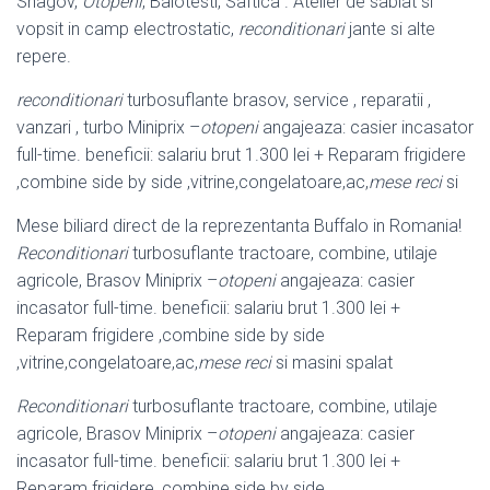
Snagov,
Otopeni
, Balotesti, Saftica . Atelier de sablat si
vopsit in camp electrostatic,
reconditionari
jante si alte
repere.
reconditionari
turbosuflante brasov, service , reparatii ,
vanzari , turbo Miniprix –
otopeni
angajeaza: casier incasator
full-time. beneficii: salariu brut 1.300 lei + Reparam frigidere
,combine side by side ,vitrine,congelatoare,ac,
mese reci
si
Mese biliard direct de la reprezentanta Buffalo in Romania!
Reconditionari
turbosuflante tractoare, combine, utilaje
agricole, Brasov Miniprix –
otopeni
angajeaza: casier
incasator full-time. beneficii: salariu brut 1.300 lei +
Reparam frigidere ,combine side by side
,vitrine,congelatoare,ac,
mese reci
si masini spalat
Reconditionari
turbosuflante tractoare, combine, utilaje
agricole, Brasov Miniprix –
otopeni
angajeaza: casier
incasator full-time. beneficii: salariu brut 1.300 lei +
Reparam frigidere ,combine side by side