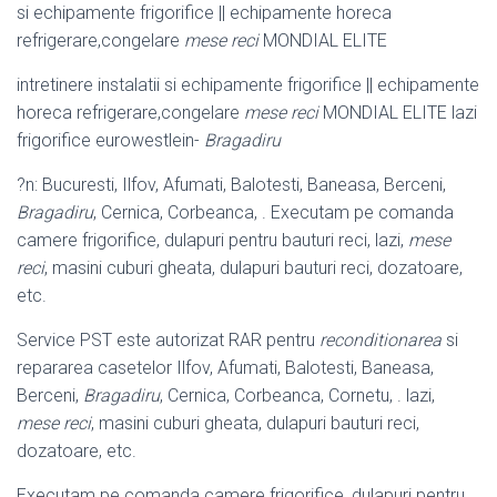
si echipamente frigorifice || echipamente horeca
refrigerare,congelare
mese reci
MONDIAL ELITE
intretinere instalatii si echipamente frigorifice || echipamente
horeca refrigerare
,congelare
mese reci
MONDIAL ELITE lazi
frigorifice eurowestlein-
Bragadiru
?n: Bucuresti, Ilfov, Afumati, Balotesti, Baneasa, Berceni,
Bragadiru
, Cernica, Corbeanca, . Executam pe comanda
camere frigorifice, dulapuri pentru bauturi reci, lazi,
mese
reci
, masini cuburi gheata, dulapuri bauturi reci, dozatoare,
etc.
Service PST este autorizat RAR pentru
reconditionarea
si
repararea casetelor Ilfov, Afumati, Balotesti, Baneasa,
Berceni,
Bragadiru
, Cernica, Corbeanca, Cornetu, . lazi,
mese reci
, masini cuburi gheata, dulapuri bauturi reci,
dozatoare
, etc.
Executam pe comanda camere frigorifice, dulapuri pentru