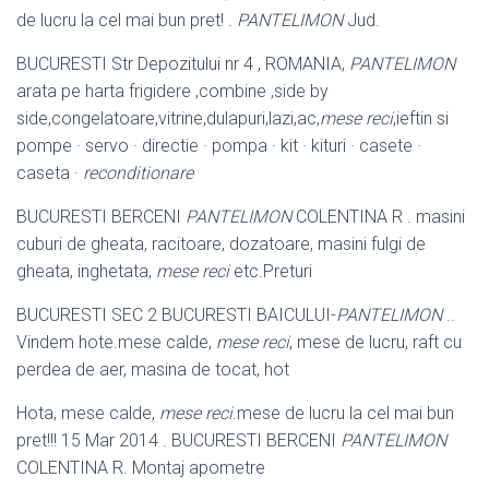
de lucru la cel mai bun pret! .
PANTELIMON
Jud.
BUCURESTI Str Depozitului nr 4 , ROMANIA,
PANTELIMON
arata pe harta frigidere ,combine ,side by
side,congelatoare,vitrine,dulapuri,lazi,ac,
mese reci
,
ieftin si
pompe · servo · directie · pompa · kit · kituri · casete ·
caseta ·
reconditionare
BUCURESTI BERCENI
PANTELIMON
COLENTINA R . masini
cuburi de gheata, racitoare, dozatoare, masini fulgi de
gheata, inghetata,
mese reci
etc.
Preturi
BUCURESTI SEC 2 BUCURESTI BAICULUI-
PANTELIMON
..
Vindem hote.
mese calde,
mese reci
, mese de lucru, raft cu
perdea de aer, masina de tocat, hot
Hota, mese calde,
mese reci
.mese de lucru la cel mai bun
pret!!! 15 Mar 2014 . BUCURESTI BERCENI
PANTELIMON
COLENTINA R. Montaj apometre