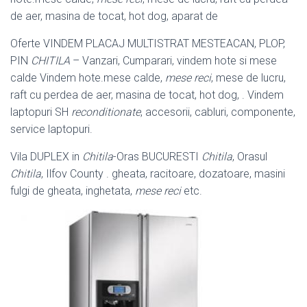
de aer, masina de tocat, hot dog, aparat de
Oferte VINDEM PLACAJ MULTISTRAT MESTEACAN, PLOP,
PIN
CHITILA
– Vanzari, Cumparari, vindem hote si mese
calde Vindem hote.mese calde,
mese reci
, mese de lucru,
raft cu perdea de aer, masina de tocat, hot dog, . Vindem
laptopuri SH
reconditionate
, accesorii, cabluri, componente,
service laptopuri.
Vila DUPLEX in
Chitila
-Oras BUCURESTI
Chitila
, Orasul
Chitila
, Ilfov County . gheata, racitoare, dozatoare, masini
fulgi de gheata, inghetata,
mese reci
etc.