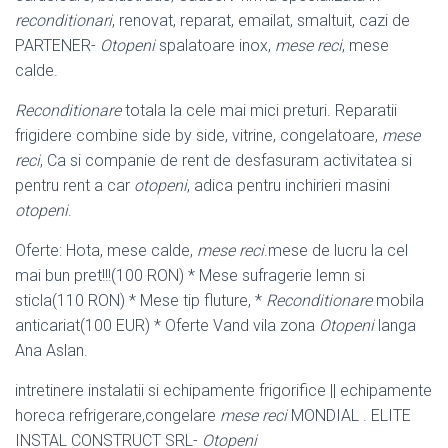
reconditionari
, renovat, reparat, emailat, smaltuit
, cazi de
PARTENER-
Otopeni
spalatoare inox,
mese reci
, mese
calde.
Reconditionare
totala la cele mai mici preturi. Reparatii
frigidere combine side by side, vitrine, congelatoare,
mese
reci
, Ca si companie de rent de desfasuram activitatea si
pentru rent a car
otopeni
, adica pentru inchirieri masini
otopeni
.
Oferte: Hota, mese calde,
mese reci
.mese de lucru la cel
mai bun pret!!!(100 RON) * Mese sufragerie lemn si
sticla(110 RON) * Mese tip fluture, *
Reconditionare
mobila
anticariat(100 EUR) * Oferte Vand vila zona
Otopeni
langa
Ana Aslan.
intretinere instalatii si echipamente frigorifice || echipamente
horeca refrigerare
,congelare
mese reci
MONDIAL . ELITE
INSTAL CONSTRUCT SRL-
Otopeni