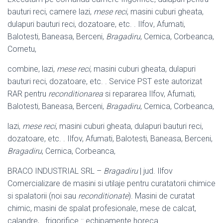
bauturi reci, camere lazi,
mese reci
, masini cuburi gheata,
dulapuri bauturi reci, dozatoare, etc. . Ilfov
, Afumati,
Balotesti, Baneasa, Berceni,
Bragadiru
, Cernica, Corbeanca,
Cornetu,
combine, lazi,
mese reci
, masini cuburi gheata, dulapuri
bauturi reci, dozatoare
, etc. . Service PST este autorizat
RAR pentru
reconditionarea
si repararea Ilfov, Afumati,
Balotesti, Baneasa, Berceni,
Bragadiru
, Cernica, Corbeanca,
lazi,
mese reci
, masini cuburi gheata, dulapuri bauturi reci,
dozatoare, etc. . Ilfov, Afumati, Balotesti, Baneasa, Berceni,
Bragadiru
, Cernica, Corbeanca,
BRACO INDUSTRIAL SRL –
Bragadiru
| jud. Ilfov
Comercializare de masini si utilaje pentru curatatorii chimice
si spalatorii (noi sau
reconditionate
). Masini de curatat
chimic, masini de spalat profesionale, mese de calcat,
calandre, . frigorifice :: echipamente horeca