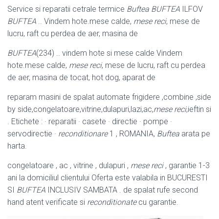
Service si reparatii cetrale termice
Buftea
BUFTEA
ILFOV
BUFTEA
.. Vindem hote.mese calde,
mese reci
, mese de
lucru, raft cu perdea de aer, masina de
BUFTEA
(234) .. vindem hote si mese calde Vindem
hote.mese calde,
mese reci
, mese de lucru, raft cu perdea
de aer, masina de tocat, hot dog, aparat de
reparam masini de spalat automate frigidere ,combine ,side
by side,congelatoare
,vitrine,dulapuri,lazi,ac,
mese reci
,ieftin si
. Etichete : · reparatii · casete · directie · pompe ·
servodirectie ·
reconditionare
1 , ROMANIA,
Buftea
arata pe
harta.
congelatoare , ac , vitrine , dulapuri ,
mese reci
, garantie 1-3
ani la domiciliul clientului Oferta este valabila in BUCURESTI
SI
BUFTEA
INCLUSIV SAMBATA . de spalat rufe second
hand atent verificate si
reconditionate
cu garantie.