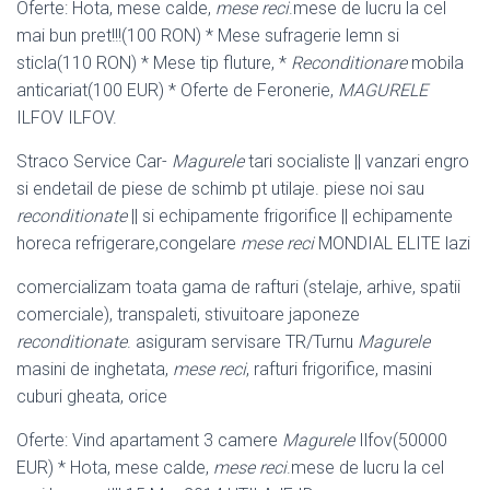
Oferte: Hota, mese calde,
mese reci
.mese de lucru la cel
mai bun pret!!!(100 RON) * Mese sufragerie lemn si
sticla(110 RON) * Mese tip fluture, *
Reconditionare
mobila
anticariat(100 EUR) * Oferte de Feronerie,
MAGURELE
ILFOV ILFOV.
Straco Service Car-
Magurele
tari socialiste || vanzari engro
si endetail de piese de schimb pt utilaje. piese noi sau
reconditionate
|| si echipamente frigorifice || echipamente
horeca refrigerare,congelare
mese reci
MONDIAL ELITE lazi
comercializam toata gama de rafturi (stelaje, arhive, spatii
comerciale), transpaleti, stivuitoare japoneze
reconditionate
. asiguram servisare TR/Turnu
Magurele
masini de inghetata,
mese reci
, rafturi frigorifice, masini
cuburi gheata, orice
Oferte: Vind apartament 3 camere
Magurele
Ilfov(50000
EUR) * Hota, mese calde,
mese reci
.mese de lucru la cel