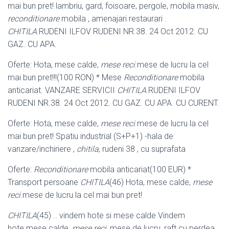
mai bun pret! lambriu, gard, foisoare, pergole, mobila masiv,
reconditionare
mobila , amenajari restaurari .
CHITILA
.RUDENI ILFOV RUDENI NR.38. 24 Oct 2012. CU
GAZ. CU APA.
Oferte: Hota, mese calde,
mese reci
.mese de lucru la cel
mai bun pret!!!(100 RON) * Mese
Reconditionare
mobila
anticariat. VANZARE SERVICII
CHITILA
.RUDENI ILFOV
RUDENI NR.38. 24 Oct 2012. CU GAZ. CU APA. CU CURENT.
Oferte: Hota, mese calde,
mese reci
.mese de lucru la cel
mai bun pret! Spatiu industrial (S+P+1) -hala de
vanzare/inchiriere ,
chitila
, rudeni 38 , cu suprafata
Oferte:
Reconditionare
mobila anticariat(100 EUR) *
Transport persoane
CHITILA
(46) Hota, mese calde,
mese
reci
.mese de lucru la cel mai bun pret!
CHITILA
(45) .. vindem hote si mese calde Vindem
hote.mese calde,
mese reci
, mese de lucru, raft cu perdea