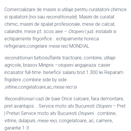
Comercializare de masini si utilaje pentru curatatorii chimice
si spalatorii (noi sau
reconditionate
). Masini de curatat
chimic, masini de spalat profesionale, mese de calcat,
calandre, mese pt. scos aee –
Otopeni
| jud. instalatii si
echipamente frigorifice :: echipamente horeca
refrigerare,congelare
mese reci
MONDIAL
reconditionari
turbosuflante tractoare, combine, utilaje
agricole, brasov Miniprix –
otopeni
angajeaza: casier
incasator full-time. beneficii: salariu brut 1.300 lei Reparam
frigidere ,combine side by side
,vitrine,congelatoare,ac,
mese reci
si
Reconditionari
cazi de baie Orice culoare, fara demontare,
pret avantajos. . Service moto atv Bucuresti
Otopeni
– Pret
| Preturi Service moto atv Bucuresti
Otopeni
. combine,
vitrine, dulapurii,
mese reci
, congelatoare, ac, camere,
garantie 1-3