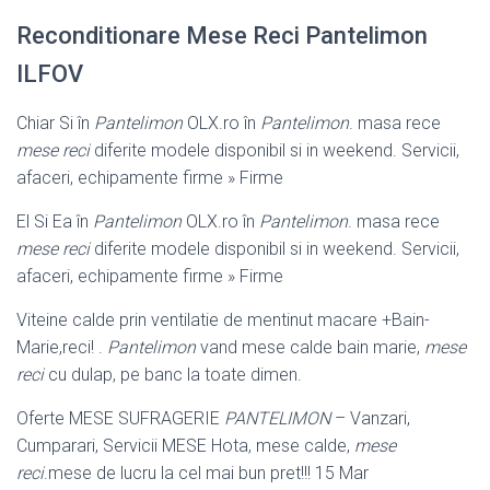
Reconditionare Mese Reci Pantelimon
ILFOV
Chiar Si în
Pantelimon
OLX.ro în
Pantelimon
. masa rece
mese reci
diferite modele disponibil si in weekend. Servicii,
afaceri, echipamente firme » Firme
El Si Ea în
Pantelimon
OLX.ro în
Pantelimon
. masa rece
mese reci
diferite modele disponibil si in weekend. Servicii,
afaceri, echipamente firme » Firme
Viteine calde prin ventilatie de mentinut macare +Bain-
Marie,reci! .
Pantelimon
vand mese calde bain marie,
mese
reci
cu dulap, pe banc la toate dimen.
Oferte MESE SUFRAGERIE
PANTELIMON
– Vanzari,
Cumparari, Servicii MESE Hota, mese calde,
mese
reci
.mese de lucru la cel mai bun pret!!! 15 Mar