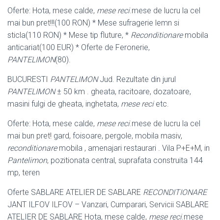
Oferte: Hota, mese calde,
mese reci
.mese de lucru la cel
mai bun pret!!!(100 RON) * Mese sufragerie lemn si
sticla(110 RON) * Mese tip fluture, *
Reconditionare
mobila
anticariat(100 EUR) * Oferte de Feronerie,
PANTELIMON
(80).
BUCURESTI
PANTELIMON
Jud. Rezultate din jurul
PANTELIMON
± 50 km . gheata, racitoare, dozatoare,
masini fulgi de gheata, inghetata,
mese reci
etc.
Oferte: Hota, mese calde,
mese reci
.mese de lucru la cel
mai bun pret! gard, foisoare, pergole, mobila masiv,
reconditionare
mobila , amenajari restaurari . Vila P+E+M, in
Pantelimon
, pozitionata central, suprafata construita 144
mp, teren
Oferte SABLARE ATELIER DE SABLARE
RECONDITIONARE
JANT ILFOV ILFOV – Vanzari, Cumparari, Servicii SABLARE
ATELIER DE SABLARE Hota, mese calde,
mese reci
.mese