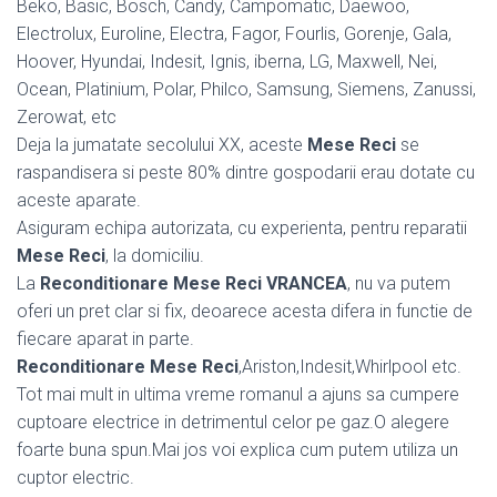
Beko, Basic, Bosch, Candy, Campomatic, Daewoo,
Electrolux, Euroline, Electra, Fagor, Fourlis, Gorenje, Gala,
Hoover, Hyundai, Indesit, Ignis, iberna, LG, Maxwell, Nei,
Ocean, Platinium, Polar, Philco, Samsung, Siemens, Zanussi,
Zerowat, etc
Deja la jumatate secolului XX, aceste
Mese Reci
se
raspandisera si peste 80% dintre gospodarii erau dotate cu
aceste aparate.
Asiguram echipa autorizata, cu experienta, pentru reparatii
Mese Reci
, la domiciliu.
La
Reconditionare Mese Reci VRANCEA
, nu va putem
oferi un pret clar si fix, deoarece acesta difera in functie de
fiecare aparat in parte.
Reconditionare Mese Reci
,Ariston,Indesit,Whirlpool etc.
Tot mai mult in ultima vreme romanul a ajuns sa cumpere
cuptoare electrice in detrimentul celor pe gaz.O alegere
foarte buna spun.Mai jos voi explica cum putem utiliza un
cuptor electric.