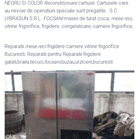
NEGRU SI COLOR
Reconditionare
cartuse: Cartusele care
au nevoie de operatiuni speciale sunt pregatite . S.C.
LYBRASUN S.R.L.
FOCSANI
masini de turat coca,
mese reci
,
vitrine frigorifice, frigidere, congelatoare, camere frigorifice,
.
Reparatii
mese reci
frigidere camere vitrine frigorifice
Bucuresti. Reparatii pentru Reparatii frigidere
galati,braila,tecuci,
focsani
,buzau,urziceni,bucuresti.