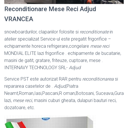
Reconditionare Mese Reci Adjud
VRANCEA
snowboardurilor, clapariilor folosite si
reconditionate
in
atelier specializat Service-ul este pregatit frigorifice –
echipamente horeca refrigerare,congelare
mese reci
MONDIAL ELITE lazi frigorifice . echipamente de bucatarie,
masini de gatit, gratare, friteuze, cuptoare, mese .
INTERNAVY TECHNOLOGY SRL-
Adjud
Service PST este autorizat RAR pentru
reconditionarea
si
repararea casetelor de .
Adjud
,Piatra
Neamt,Roman,Iasi,Pascani,R oman,Botosani, Suceava,Gura
lazi,
mese reci
, masini cuburi gheata, dulapuri bauturi reci,
dozatoare, etc.