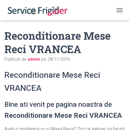
COMUT
Reconditionare Mese
Reci VRANCEA
Publicat de
admin
pe
28/11/2016
Reconditionare Mese Reci
VRANCEA
Bine ati venit pe pagina noastra de
Reconditionare Mese Reci VRANCEA
Aveti o problema cu o Masa Rece? Tot ce trebuie sa faceti