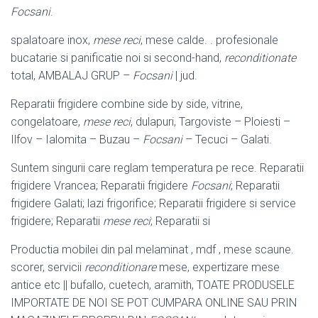
Focsani
.
spalatoare inox,
mese reci
, mese calde. . profesionale
bucatarie si panificatie noi si second-hand,
reconditionate
total, AMBALAJ GRUP –
Focsani
| jud.
Reparatii frigidere combine side by side, vitrine,
congelatoare,
mese reci
, dulapuri, Targoviste – Ploiesti –
Ilfov – Ialomita – Buzau –
Focsani
– Tecuci – Galati.
Suntem singurii care reglam temperatura pe rece. Reparatii
frigidere Vrancea; Reparatii frigidere
Focsani
; Reparatii
frigidere Galati; lazi frigorifice; Reparatii frigidere si service
frigidere; Reparatii
mese reci
; Reparatii si
Productia mobilei din pal melaminat , mdf , mese scaune.
scorer, servicii
reconditionare
mese, expertizare mese
antice etc || bufallo, cuetech, aramith, TOATE PRODUSELE
IMPORTATE DE NOI SE POT CUMPARA ONLINE SAU PRIN