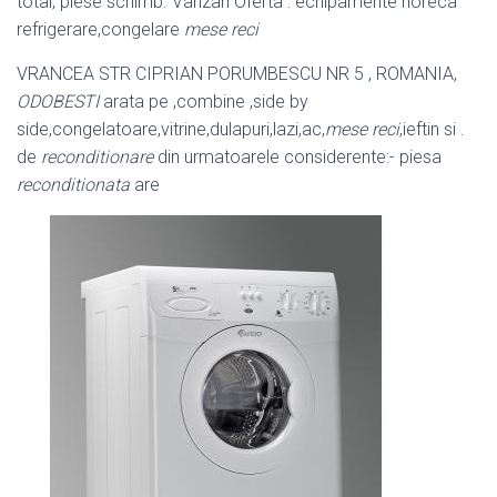
total, piese schimb. Vanzari Oferta : echipamente horeca
refrigerare,congelare
mese reci
VRANCEA STR CIPRIAN PORUMBESCU NR 5 , ROMANIA,
ODOBESTI
arata pe ,combine ,side by
side,congelatoare,vitrine,dulapuri,lazi,ac,
mese reci
,ieftin si .
de
reconditionare
din urmatoarele considerente:- piesa
reconditionata
are