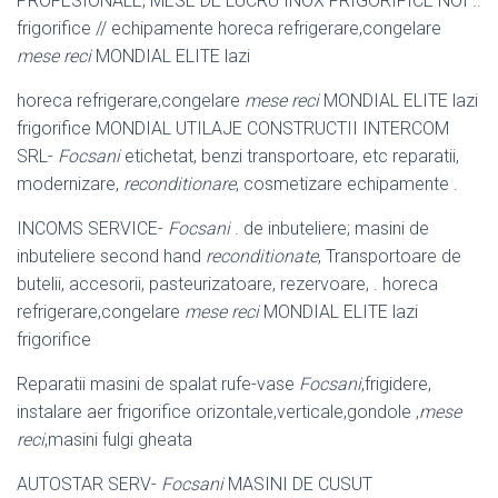
PROFESIONALE, MESE DE LUCRU INOX FRIGORIFICE NOI ..
frigorifice // echipamente horeca refrigerare,congelare
mese reci
MONDIAL ELITE lazi
horeca refrigerare,congelare
mese reci
MONDIAL ELITE lazi
frigorifice MONDIAL UTILAJE CONSTRUCTII INTERCOM
SRL-
Focsani
etichetat, benzi transportoare, etc reparatii,
modernizare,
reconditionare
, cosmetizare echipamente .
INCOMS SERVICE-
Focsani
. de inbuteliere; masini de
inbuteliere second hand
reconditionate
, Transportoare de
butelii, accesorii, pasteurizatoare, rezervoare, . horeca
refrigerare,congelare
mese reci
MONDIAL ELITE lazi
frigorifice
Reparatii masini de spalat rufe-vase
Focsani
,frigidere,
instalare aer frigorifice orizontale,verticale,gondole ,
mese
reci
,masini fulgi gheata
AUTOSTAR SERV-
Focsani
MASINI DE CUSUT