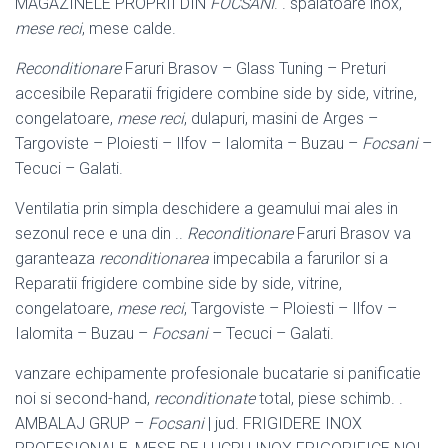
MAGAZINELE PROPRII DIN
FOCSANI
. . spalatoare inox,
mese reci
, mese calde.
Reconditionare
Faruri Brasov – Glass Tuning – Preturi
accesibile Reparatii frigidere combine side by side, vitrine,
congelatoare,
mese reci
, dulapuri, masini de Arges –
Targoviste – Ploiesti – Ilfov – Ialomita – Buzau –
Focsani
–
Tecuci – Galati.
Ventilatia prin simpla deschidere a geamului mai ales in
sezonul rece e una din ..
Reconditionare
Faruri Brasov va
garanteaza
reconditionarea
impecabila a farurilor si a
Reparatii frigidere combine side by side, vitrine,
congelatoare,
mese reci
, Targoviste – Ploiesti – Ilfov –
Ialomita – Buzau –
Focsani
– Tecuci – Galati.
vanzare echipamente profesionale bucatarie si panificatie
noi si second-hand,
reconditionate
total, piese schimb. .
AMBALAJ GRUP –
Focsani
| jud. FRIGIDERE INOX