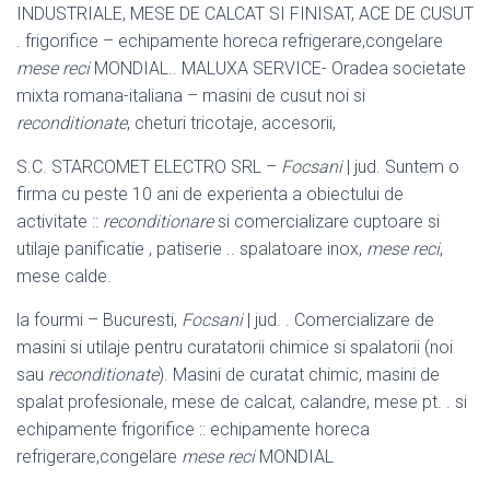
INDUSTRIALE, MESE DE CALCAT SI FINISAT, ACE DE CUSUT
. frigorifice – echipamente horeca refrigerare,congelare
mese reci
MONDIAL.. MALUXA SERVICE- Oradea societate
mixta romana-italiana – masini de cusut noi si
reconditionate
, cheturi tricotaje, accesorii,
S.C. STARCOMET ELECTRO SRL –
Focsani
| jud. Suntem o
firma cu peste 10 ani de experienta a obiectului de
activitate ::
reconditionare
si comercializare cuptoare si
utilaje panificatie , patiserie .. spalatoare inox,
mese reci
,
mese calde.
la fourmi – Bucuresti,
Focsani
| jud. . Comercializare de
masini si utilaje pentru curatatorii chimice si spalatorii (noi
sau
reconditionate
). Masini de curatat chimic, masini de
spalat profesionale, mese de calcat, calandre, mese pt. . si
echipamente frigorifice :: echipamente horeca
refrigerare,congelare
mese reci
MONDIAL