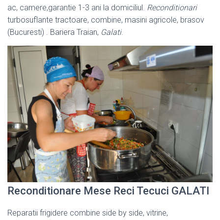
ac, camere,
garantie 1-3 ani la domiciliul.
Reconditionari
turbosuflante tractoare, combine, masini agricole, brasov
(Bucuresti) . Bariera Traian,
Galati
.
Reconditionare Mese Reci Tecuci GALATI
Reparatii frigidere combine side by side, vitrine,