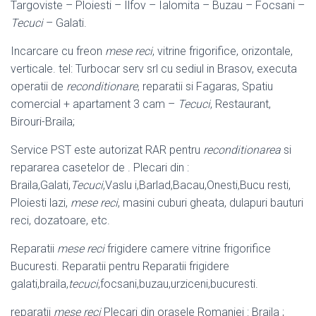
Targoviste – Ploiesti – Ilfov – Ialomita – Buzau – Focsani –
Tecuci
– Galati.
Incarcare cu freon
mese reci
, vitrine frigorifice, orizontale,
verticale. tel: Turbocar serv srl cu sediul in Brasov, executa
operatii de
reconditionare
, reparatii si Fagaras, Spatiu
comercial + apartament 3 cam –
Tecuci
, Restaurant,
Birouri-
Braila;
Service PST este autorizat RAR pentru
reconditionarea
si
repararea casetelor de . Plecari din :
Braila,Galati,
Tecuci
,Vaslu i,Barlad,Bacau,Onesti,Bucu resti,
Ploiesti lazi,
mese reci
, masini cuburi gheata, dulapuri bauturi
reci, dozatoare, etc.
Reparatii
mese reci
frigidere camere vitrine frigorifice
Bucuresti. Reparatii pentru Reparatii frigidere
galati,braila,
tecuci
,focsani,buzau,urziceni,bucuresti.
reparatii
mese reci
Plecari din orasele Romaniei : Braila ;