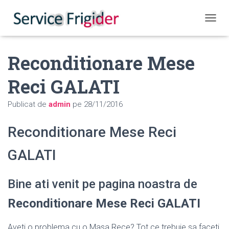
COMUT
Reconditionare Mese
Reci GALATI
Publicat de
admin
pe
28/11/2016
Reconditionare Mese Reci
GALATI
Bine ati venit pe pagina noastra de
Reconditionare Mese Reci GALATI
Aveti o problema cu o Masa Rece? Tot ce trebuie sa faceti