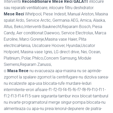
Interventii
Reconditionare Mese Reci GALATI
: inlocuire
sau reparatii ventilatoare; inlocuire filtru deshidrator.
Mese Reci
Whirlpool, Piese Indesit, Manual Ariston, Masina
spalat Ardo, Service Arctic, Germania AEG, Amica, Alaska,
Altus, Beko,Interventii Bauknecht,Reparam Bosch, Piesa
Candy, Aer conditionat Daewoo, Service Electrolux, Marca
Euroline, Marci Gorenje,Masina vase Haier, Plita
electricaHansa, Uscatoare Hoover, Hyundai,Uscator
Hotpoint, Masina vase Ignis, LG direct drive, Nei, Ocean,
Platinium, Polar, Philco,Concern Samsung, Module
Siemens,Reparam Zanussi,
o
Masa Rece
nu evacueaza apa-masina nu se aprinde-
zgomot la spalare-zgomot la centrifugare-nu dizolva sarea-
nu incalzeste apa-usa blocata-rufe murdare-leduri
intermitente-erori afisare-f1-f2-f3-f4-f5-f6-f7-f8-f9-f10-f11-
f12-f13-f14-f15-sare siguranta-tambur inox blocat-tamburul
nu invarte-programatorul merge singur-pompa blocata-nu
alimenteaza cu apa-nu preia lenorul-depunere de piatra-