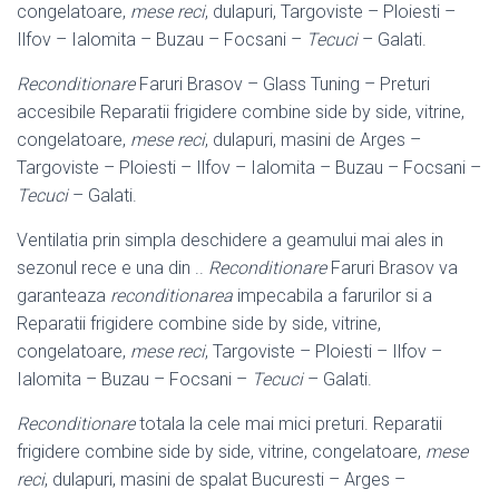
congelatoare,
mese reci
, dulapuri, Targoviste – Ploiesti –
Ilfov – Ialomita – Buzau – Focsani –
Tecuci
– Galati.
Reconditionare
Faruri Brasov – Glass Tuning – Preturi
accesibile Reparatii frigidere combine side by side, vitrine,
congelatoare,
mese reci
, dulapuri, masini de Arges –
Targoviste – Ploiesti – Ilfov – Ialomita – Buzau – Focsani –
Tecuci
– Galati.
Ventilatia prin simpla deschidere a geamului mai ales in
sezonul rece e una din ..
Reconditionare
Faruri Brasov va
garanteaza
reconditionarea
impecabila a farurilor si a
Reparatii frigidere combine side by side, vitrine,
congelatoare,
mese reci
, Targoviste – Ploiesti – Ilfov –
Ialomita – Buzau – Focsani –
Tecuci
– Galati.
Reconditionare
totala la cele mai mici preturi. Reparatii
frigidere combine side by side, vitrine, congelatoare,
mese
reci
, dulapuri, masini de spalat Bucuresti – Arges –