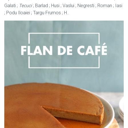
Galati ;
Tecuci
; Barlad ; Husi ; Vaslui ; Negresti ; Roman ; Iasi
; Podu Iloaiei ; Targu Frumos ; H..