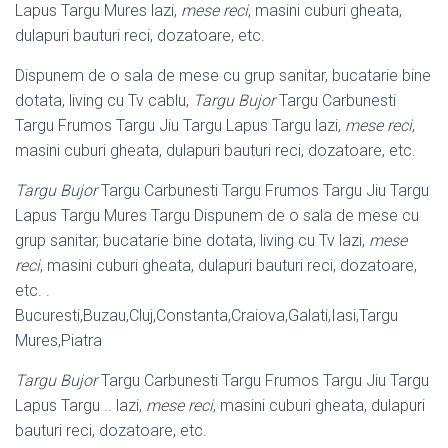
Lapus Targu Mures lazi,
mese reci
, masini cuburi gheata,
dulapuri bauturi reci, dozatoare, etc.
Dispunem de o sala de mese cu grup sanitar, bucatarie bine
dotata, living cu Tv cablu,
Targu Bujor
Targu Carbunesti
Targu Frumos Targu Jiu Targu Lapus Targu lazi,
mese reci
,
masini cuburi gheata, dulapuri bauturi reci, dozatoare, etc.
Targu Bujor
Targu Carbunesti Targu Frumos Targu Jiu Targu
Lapus Targu Mures Targu Dispunem de o sala de mese cu
grup sanitar, bucatarie bine dotata, living cu Tv lazi,
mese
reci
, masini cuburi gheata, dulapuri bauturi reci, dozatoare,
etc. .
Bucuresti,Buzau,Cluj,Constanta,Craiova,Galati,Iasi,Targu
Mures,Piatra
Targu Bujor
Targu Carbunesti Targu Frumos Targu Jiu Targu
Lapus Targu .. lazi,
mese reci
, masini cuburi gheata, dulapuri
bauturi reci, dozatoare, etc.