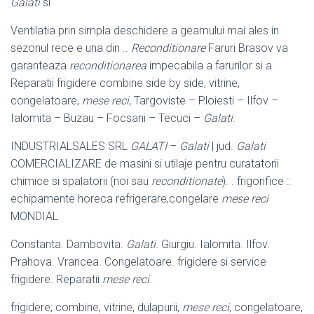
Galati
si
Ventilatia prin simpla deschidere a geamului mai ales in
sezonul rece e una din ..
Reconditionare
Faruri Brasov va
garanteaza
reconditionarea
impecabila a farurilor si a
Reparatii frigidere combine side by side, vitrine,
congelatoare,
mese reci
, Targoviste – Ploiesti – Ilfov –
Ialomita – Buzau – Focsani – Tecuci –
Galati
.
INDUSTRIALSALES SRL
GALATI
–
Galati
| jud.
Galati
COMERCIALIZARE de masini si utilaje pentru curatatorii
chimice si spalatorii (noi sau
reconditionate
). . frigorifice ::
echipamente horeca refrigerare,congelare
mese reci
MONDIAL
Constanta. Dambovita.
Galati
. Giurgiu. Ialomita. Ilfov.
Prahova. Vrancea. Congelatoare. frigidere si service
frigidere. Reparatii
mese reci
.
frigidere; combine, vitrine, dulapurii,
mese reci
, congelatoare,