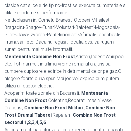
clasice cat si cele de tip no-frost se executa cu materiale si
utilaje moderne si performante.
Ne deplasam in: Cornetu-Branesti-Otopeni-Mihailesti-
Bragadiru-Snagov-Tunari-Voluntari-Balotesti-Mogosoaia-
Glina-Jilava-Izvorani-Pantelimon sat-Afumati-Tancabesti-
Frumusani etc. Daca nu regasiti locatia dvs. va rugam
sunati pentru mai multe informatii.
Mentenanta Combine Non Frost
,Ariston,Indesit,Whirlpool
etc. Tot mai mult in ultima vreme romanul a ajuns sa
cumpere cuptoare electrice in detrimentul celor pe gaz.O
alegere foarte buna spun.Mai jos voi explica cum putem
utiliza un cuptor electric.
Acoperim toate zonele din Bucuresti.
Mentenanta
Combine Non Frost
Colentina,Reparatii masini vase
Crangasi,
Combine Non Frost Militari
,
Combine Non
Frost Drumul Taberei
,Reparam
Combine Non Frost
sectorul 1,2,3,4,5,6
Asiguram echipa autorizata, cu experienta, pentru reparatii