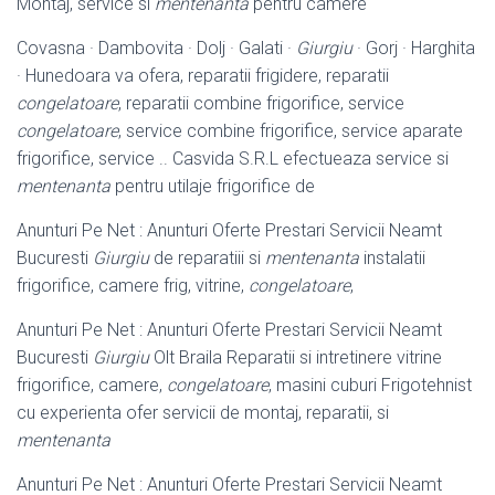
Montaj, service si
mentenanta
pentru camere
Covasna · Dambovita · Dolj · Galati ·
Giurgiu
· Gorj · Harghita
· Hunedoara va ofera, reparatii frigidere, reparatii
congelatoare
, reparatii combine frigorifice, service
congelatoare
, service combine frigorifice, service aparate
frigorifice, service .. Casvida S.R.L efectueaza service si
mentenanta
pentru utilaje frigorifice de
Anunturi Pe Net : Anunturi Oferte Prestari Servicii Neamt
Bucuresti
Giurgiu
de reparatiii si
mentenanta
instalatii
frigorifice, camere frig, vitrine,
congelatoare
,
Anunturi Pe Net : Anunturi Oferte Prestari Servicii Neamt
Bucuresti
Giurgiu
Olt Braila Reparatii si intretinere vitrine
frigorifice, camere,
congelatoare
, masini cuburi Frigotehnist
cu experienta ofer servicii de montaj, reparatii, si
mentenanta
Anunturi Pe Net : Anunturi Oferte Prestari Servicii Neamt