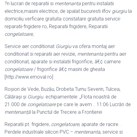
?n lucrari de reparatii si
mentenanta
pentru instalatii
electrice,masini electrice, de spalat bucuresti ilfov
giurgiu
la
domiciliu verficare gratuita constatare gratuita servicii-
reparatii-frigidere.ro, Reparatii frigidere, Reparatii
congelatoare
,
Service aer conditionat
Giurgiu
va ofera montaj aer
conditionat si reparatii aer revizie,
mentenanta
pentru aer
conditionat, aparate si instalatii frigorifice, â€¢ camere
congelatoare
/ frigorifice â€¢ masini de gheata
[http://www.emoval.ro]
Roşiori de Vede, Buzău, Drobeta Turnu Severin, Tulcea,
Călăraşi şi
Giurgiu
. echipamentele: „Flota noastră de
21.000 de
congelatoare
pe care le avem .. 11:
06 Lucrări de
mentenanță
la Punctul de Trecere a Frontierei
Reparatii pt. frigidere,
congelatoare
, aparate de racire. .
Perdele industriale silicon PVC –
mentenanta
, service si