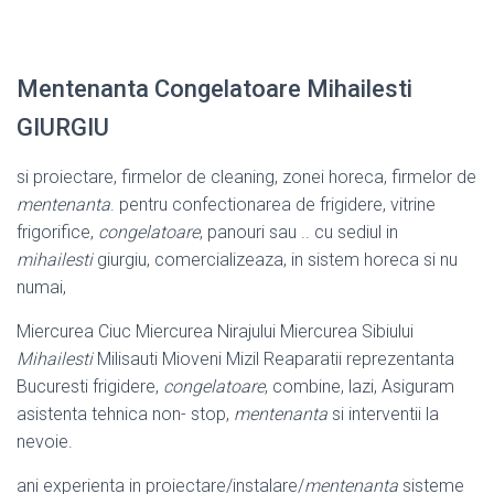
Mentenanta Congelatoare Mihailesti
GIURGIU
si proiectare, firmelor de cleaning, zonei horeca, firmelor de
mentenanta
. pentru confectionarea de frigidere, vitrine
frigorifice,
congelatoare
, panouri sau .. cu sediul in
mihailesti
giurgiu, comercializeaza, in sistem horeca si nu
numai,
Miercurea Ciuc Miercurea Nirajului Miercurea Sibiului
Mihailesti
Milisauti Mioveni Mizil Reaparatii reprezentanta
Bucuresti frigidere,
congelatoare
, combine, lazi, Asiguram
asistenta tehnica non- stop,
mentenanta
si interventii la
nevoie.
ani experienta in proiectare/instalare/
mentenanta
sisteme