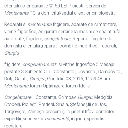
clientului ofer garantie ▽. 50 LEI Ploiesti : servicii de
Mentenanta
PC la domiciliul/sediul clientilor din ploiesti .
Reparatii si
mentenanta
frigidere, aparate de climatizare,
vitrine frigorifice, Asiguram sercice la masini de spalat rufe
automate, frigidere,
congelatoare
, Reparatii frigidere la
domiciliu clientului ,reparatii combine frigorifice , reparati,
Giurgiu
frigidere,
congelatoare
, lazi si vitrine frigorifice 5 Mesaje
postate 3 Subiecte Cluj , Constanta , Covasna , Dambovita ,
Dolj , Galati ,
Giurgiu
, Gorj Iulie 03, 2016, 11:59:48 am
Mentenanta
forum Optimizare forum Idei si
Congelatoare
.. Constanța, Ghimbav,
Giurgiu
, Medgidia,
Otopeni, Ploiești, Predeal, Sinaia, Ștefăneștii de Jos,
Târgoviște, Zărnești, precum și în județul Ilfov. controlor
expediții, supervizor
mentenanță
, ingineri, specialist
recrutare