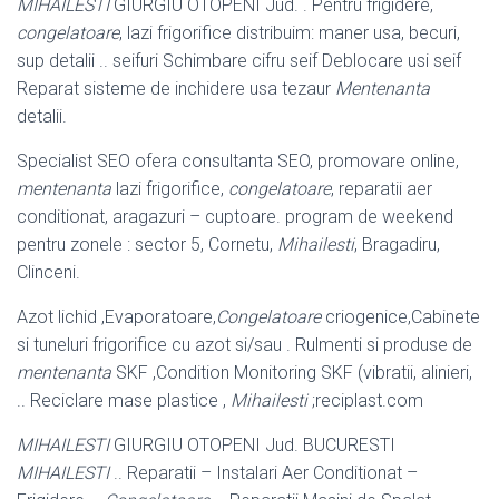
MIHAILESTI
GIURGIU OTOPENI Jud. . Pentru frigidere,
congelatoare
, lazi frigorifice distribuim: maner usa, becuri,
sup detalii .. seifuri Schimbare cifru seif Deblocare usi seif
Reparat sisteme de inchidere usa tezaur
Mentenanta
detalii.
Specialist SEO ofera consultanta SEO, promovare online,
mentenanta
lazi frigorifice,
congelatoare
, reparatii aer
conditionat, aragazuri – cuptoare. program de weekend
pentru zonele : sector 5, Cornetu,
Mihailesti
, Bragadiru,
Clinceni.
Azot lichid ,Evaporatoare,
Congelatoare
criogenice,Cabinete
si tuneluri frigorifice cu azot si/sau . Rulmenti si produse de
mentenanta
SKF ,Condition Monitoring SKF (vibratii, alinieri,
.. Reciclare mase plastice ,
Mihailesti
;reciplast.com
MIHAILESTI
GIURGIU OTOPENI Jud. BUCURESTI
MIHAILESTI
.. Reparatii – Instalari Aer Conditionat –