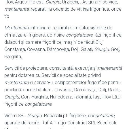
Ilfov, Arges, Ploiesti,
Giurgiu
, Urziceni, . Asiguram service,
mentenanta
, reparatii la orice tip de vitrina frigorifica, orice
tip
Mentenanta
, intretinere, reparatii si montaj sisteme de
climatizare: frigidere, combine
congelatoare
, lăzi frigorifice,
dulapuri și camere frigorifice, mașini de făcut Cluj,
Constanţa, Covasna, Dâmboviţa, Dolj, Galaţi,
Giurgiu
, Gorj,
Harghita
,
Servicii de proiectare, consultanţă, execuţie şi
mentenanţă
pentru dotarea cu Servicii de specialitate privind
mentenanţa
şi service-ul echipamentelor frigorifice pentru
producătorii de băuturi. . Covasna, Dâmbovița, Dolj, Galați,
Giurgiu
, Gorj, Harghita, Hunedoara, Ialomița, Iași, Ilfov Lăzi
frigorifice
congelatoare
.
Vistim SRL
Giurgiu
. Reparatii pt. frigidere,
congelatoare
,
aparate de racire. Raf-
Ali Frigo-Construct SRL Bucuresti.