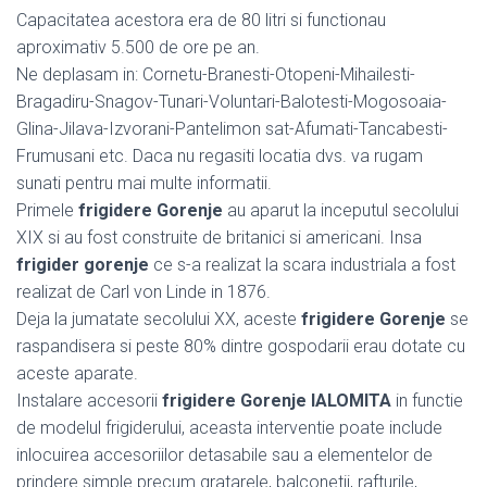
Capacitatea acestora era de 80 litri si functionau
aproximativ 5.500 de ore pe an.
Ne deplasam in: Cornetu-Branesti-Otopeni-Mihailesti-
Bragadiru-Snagov-Tunari-Voluntari-Balotesti-Mogosoaia-
Glina-Jilava-Izvorani-Pantelimon sat-Afumati-Tancabesti-
Frumusani etc. Daca nu regasiti locatia dvs. va rugam
sunati pentru mai multe informatii.
Primele
frigidere Gorenje
au aparut la inceputul secolului
XIX si au fost construite de britanici si americani. Insa
frigider gorenje
ce s-a realizat la scara industriala a fost
realizat de Carl von Linde in 1876.
Deja la jumatate secolului XX, aceste
frigidere Gorenje
se
raspandisera si peste 80% dintre gospodarii erau dotate cu
aceste aparate.
Instalare accesorii
frigidere Gorenje IALOMITA
in functie
de modelul frigiderului, aceasta interventie poate include
inlocuirea accesoriilor detasabile sau a elementelor de
prindere simple precum gratarele, balconetii, rafturile,