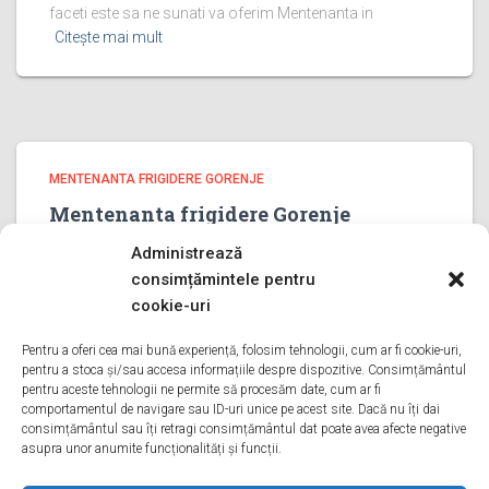
faceti este sa ne sunati va oferim Mentenanta in
Citește mai mult
MENTENANTA FRIGIDERE GORENJE
Mentenanta frigidere Gorenje
PRAHOVA
Administrează
Mentenanta frigidere Gorenje PRAHOVA Bine ati venit pe
consimțămintele pentru
pagina noastra de Mentenanta frigidere Gorenje
cookie-uri
PRAHOVA Aveti o problema cu un frigider gorenje? Tot ce
trebuie sa faceti este sa ne sunati va oferim Mentenanta
Pentru a oferi cea mai bună experiență, folosim tehnologii, cum ar fi cookie-uri,
pentru a stoca și/sau accesa informațiile despre dispozitive. Consimțământul
in
Citește mai mult
pentru aceste tehnologii ne permite să procesăm date, cum ar fi
comportamentul de navigare sau ID-uri unice pe acest site. Dacă nu îți dai
consimțământul sau îți retragi consimțământul dat poate avea afecte negative
asupra unor anumite funcționalități și funcții.