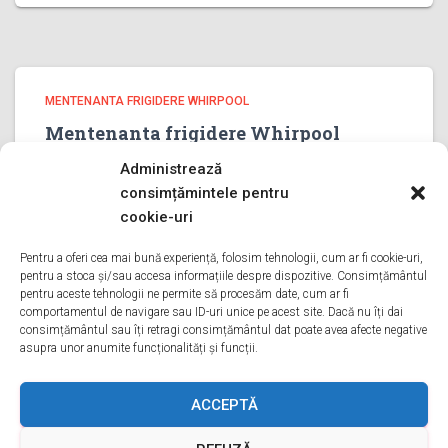
MENTENANTA FRIGIDERE WHIRPOOL
Mentenanta frigidere Whirpool
PRAHOVA
Administrează
Mentenanta frigidere Whirpool PRAHOVA Bine ati venit pe
consimțămintele pentru
pagina noastra de Mentenanta frigidere Whirpool
cookie-uri
PRAHOVA Aveti o problema cu un frigider whirpool? Tot
ce trebuie sa faceti este sa ne sunati va oferim
Pentru a oferi cea mai bună experiență, folosim tehnologii, cum ar fi cookie-uri,
pentru a stoca și/sau accesa informațiile despre dispozitive. Consimțământul
Mentenanta in
Citește mai mult
pentru aceste tehnologii ne permite să procesăm date, cum ar fi
comportamentul de navigare sau ID-uri unice pe acest site. Dacă nu îți dai
consimțământul sau îți retragi consimțământul dat poate avea afecte negative
asupra unor anumite funcționalități și funcții.
ACASA
DESPRE NOI
SERVICII
ACOPERIRE
ACCEPTĂ