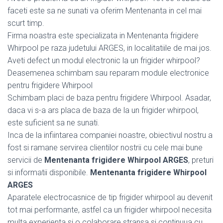
faceti este sa ne sunati va oferim Mentenanta in cel mai
scurt timp.
Firma noastra este specializata in Mentenanta frigidere
Whirpool pe raza judetului ARGES, in localitatiile de mai jos.
Aveti defect un modul electronic la un frigider whirpool?
Deasemenea schimbam sau reparam module electronice
pentru frigidere Whirpool
Schimbam placi de baza pentru frigidere Whirpool. Asadar,
daca vi s-a ars placa de baza de la un frigider whirpool,
este suficient sa ne sunati.
Inca de la infiintarea companiei noastre, obiectivul nostru a
fost si ramane servirea clientilor nostrii cu cele mai bune
servicii de
Mentenanta frigidere Whirpool ARGES
, preturi
si informatii disponibile.
Mentenanta frigidere Whirpool
ARGES
Aparatele electrocasnice de tip frigider whirpool au devenit
tot mai performante, astfel ca un frigider whirpool necesita
multa experienta si o colaborare stransa si continuua cu