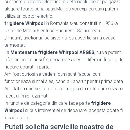
cumpere cuptoare electrice in detrimentul celor pe gaz.O
alegere foarte buna spun.Mai jos voi explica cum putem
utiliza un cuptor electric.
frigidere Whirpool
in Romania s-au construit in 1956 la
Uzina de Masini Electrice Bucuresti. Se numeau
„Pinguin”,functionau pe sistemul cu absortie si nu aveau
termostat.
La
Mentenanta frigidere Whirpool ARGES
, nu va putem
oferi un pret clar si fix, deoarece acesta difera in functie de
fiecare aparat in parte.
Am fost curiosi sa vedem cum sunt facute, cum
functioneaza si mai ales, cand au aparut pentru prima data.
Am dat un mic search, am citit un pic din niste carti si v-am
facut un mic rezumat.
In functie de categoria din care face parte
frigidere
Whirpool
supus interventiei de depanare, aceasta poate fi
incadrata la:
Puteti solicita serviciile noastre de