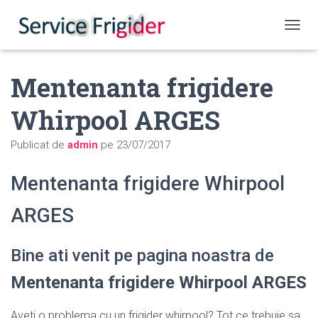
COMUT
Mentenanta frigidere
Whirpool ARGES
Publicat de
admin
pe
23/07/2017
Mentenanta frigidere Whirpool
ARGES
Bine ati venit pe pagina noastra de
Mentenanta frigidere Whirpool ARGES
Aveti o problema cu un frigider whirpool? Tot ce trebuie sa