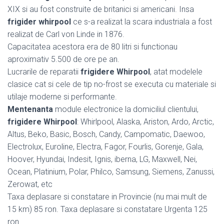
XIX si au fost construite de britanici si americani. Insa
frigider whirpool
ce s-a realizat la scara industriala a fost
realizat de Carl von Linde in 1876.
Capacitatea acestora era de 80 litri si functionau
aproximativ 5.500 de ore pe an.
Lucrarile de reparatii
frigidere Whirpool
, atat modelele
clasice cat si cele de tip no-frost se executa cu materiale si
utilaje moderne si performante.
Mentenanta
module electronice la domiciliul clientului,
frigidere Whirpool
: Whirlpool, Alaska, Ariston, Ardo, Arctic,
Altus, Beko, Basic, Bosch, Candy, Campomatic, Daewoo,
Electrolux, Euroline, Electra, Fagor, Fourlis, Gorenje, Gala,
Hoover, Hyundai, Indesit, Ignis, iberna, LG, Maxwell, Nei,
Ocean, Platinium, Polar, Philco, Samsung, Siemens, Zanussi,
Zerowat, etc
Taxa deplasare si constatare in Provincie (nu mai mult de
15 km) 85 ron. Taxa deplasare si constatare Urgenta 125
ron.