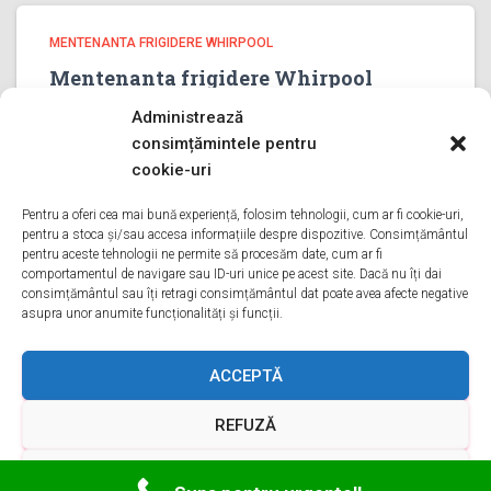
MENTENANTA FRIGIDERE WHIRPOOL
Mentenanta frigidere Whirpool
PRAHOVA
Administrează
Mentenanta frigidere Whirpool PRAHOVA Bine ati venit pe
consimțămintele pentru
pagina noastra de Mentenanta frigidere Whirpool
cookie-uri
PRAHOVA Aveti o problema cu un frigider whirpool? Tot
ce trebuie sa faceti este sa ne sunati va oferim
Pentru a oferi cea mai bună experiență, folosim tehnologii, cum ar fi cookie-uri,
pentru a stoca și/sau accesa informațiile despre dispozitive. Consimțământul
Mentenanta in
Citește mai mult
pentru aceste tehnologii ne permite să procesăm date, cum ar fi
comportamentul de navigare sau ID-uri unice pe acest site. Dacă nu îți dai
consimțământul sau îți retragi consimțământul dat poate avea afecte negative
asupra unor anumite funcționalități și funcții.
ACASA
DESPRE NOI
SERVICII
ACOPERIRE
ACCEPTĂ
REFUZĂ
CONTACT
GDPR
TERMENI ȘI CONDIȚII
VEZI PREFERINȚELE
Hestia | Proiectată de
ThemeIsle