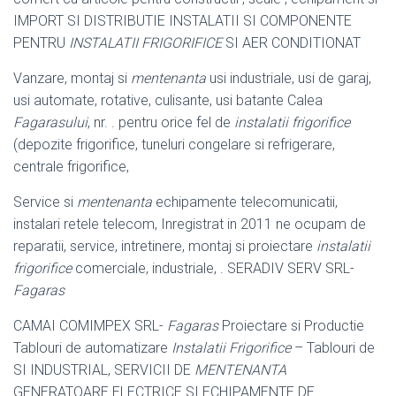
IMPORT SI DISTRIBUTIE INSTALATII SI COMPONENTE
PENTRU
INSTALATII FRIGORIFICE
SI AER CONDITIONAT
Vanzare, montaj si
mentenanta
usi industriale, usi de garaj,
usi automate, rotative
, culisante, usi batante Calea
Fagarasului
, nr. . pentru orice fel de
instalatii frigorifice
(depozite frigorifice, tuneluri congelare si refrigerare,
centrale frigorifice,
Service si
mentenanta
echipamente telecomunicatii,
instalari retele telecom, Inregistrat in 2011 ne ocupam de
reparatii, service, intretinere, montaj si proiectare
instalatii
frigorifice
comerciale, industriale, . SERADIV SERV SRL-
Fagaras
CAMAI COMIMPEX SRL-
Fagaras
Proiectare si Productie
Tablouri de automatizare
Instalatii Frigorifice
– Tablouri de
SI INDUSTRIAL, SERVICII DE
MENTENANTA
GENERATOARE ELECTRICE SI ECHIPAMENTE DE