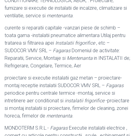
CONDITIONARE TEHNOLOGICA, ABUR, . Proiectare,
furnizare si executie de instalatii de incalzire, climatizare si
ventilatie, service si
mentenanta
.
curente si reparatii capitale -vanzari piese de schimb –
toata gama -instalatii pneumatice alimentara Utilaj pentru
tratarea si filtrarea apei
Instalatii frigorifice
, etc –
SUDOCOR VMV SRL –
Fagaras
Domeniul de activitate:
Reparatii, Service, Montaje si
Mentenanta
in INSTALATII de;
Refrigerare, Congelare, Termice, Aer
proiectare si executie instalatii gaz metan – proiectare-
montaj receptie instalatii SUDOCOR VMV SRL –
Fagaras
periodice pentru centrale termice -montaj, service si
intretinere aer conditionat si
instalatii frigorifice
-proiectare
si montaj instalatii si proiectare, firmelor de cleaning, zonei
horeca, firmelor de
mentenanta
.
MONDOTERM S.R.L.-
Fagaras
Executie instalatii electrice ,
comert cu articole pentru constructii , scule , echipament si