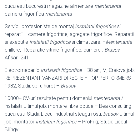
bucuresti bucuresti magazine alimentare
mentenanta
camera frigorifica
mentenanta
Servicii profesioniste de montaj
instalatii frigorifice
si
reparatii – camere frigorifice, agregate frigorifice. Reparatii
si executie
instalatii frigorifice
si climatizare: –
Mentenanta
chillere, -Reparatie vitrine frigorifice, camere .
Brasov
,
Afisari: 241
Electromecanic
instalatii frigorifice
– 38 ani, M, Craiova job:
REPREZENTANT VANZARI DIRECTE – TOP PERFORMERS
1982; Studii: spiru haret –
Brasov
10000+ CV-uri rezultate pentru domeniul
mentenanta
/
instalatii Ultimul job: montare fibre optice – Bea consulting
bucuresti; Studii: Liceul industrial steagu rosu,
brasov
Ultimul
job: montator
instalatii frigorifice
– ProFrig; Studii: Liceul
Bilingv