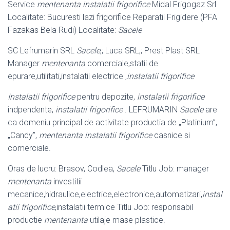
Service
mentenanta instalatii frigorifice
Midal Frigogaz Srl
Localitate: Bucuresti lazi frigorifice Reparatii Frigidere (PFA
Fazakas Bela Rudi) Localitate:
Sacele
SC Lefrumarin SRL
Sacele
,; Luca SRL,; Prest Plast SRL
Manager
mentenanta
comerciale,statii de
epurare,utilitati,instalatii electrice ,
instalatii frigorifice
Instalatii frigorifice
pentru depozite,
instalatii frigorifice
indpendente,
instalatii frigorifice
. LEFRUMARIN
Sacele
are
ca domeniu principal de activitate productia de „Platinium”,
„Candy”,
mentenanta instalatii frigorifice
casnice si
comerciale.
Oras de lucru: Brasov, Codlea,
Sacele
Titlu Job: manager
mentenanta
investitii
mecanice,hidraulice,electrice,electronice,automatizari,
instal
atii frigorifice
,
instalatii termice Titlu Job: responsabil
productie
mentenanta
utilaje mase plastice.