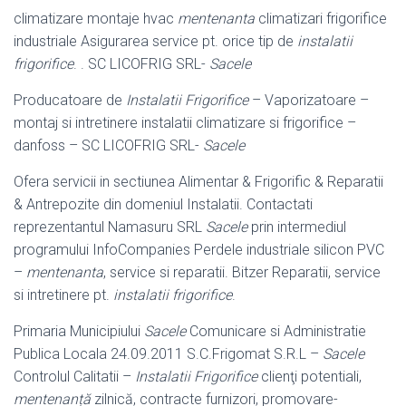
climatizare montaje hvac
mentenanta
climatizari frigorifice
industriale Asigurarea service pt. orice tip de
instalatii
frigorifice
. . SC LICOFRIG SRL-
Sacele
Producatoare de
Instalatii Frigorifice
– Vaporizatoare –
montaj si intretinere instalatii climatizare si frigorifice –
danfoss – SC LICOFRIG SRL-
Sacele
Ofera servicii in sectiunea Alimentar & Frigorific & Reparatii
& Antrepozite din domeniul Instalatii. Contactati
reprezentantul Namasuru SRL
Sacele
prin intermediul
programului InfoCompanies Perdele industriale silicon PVC
–
mentenanta
, service si reparatii. Bitzer Reparatii, service
si intretinere pt.
instalatii frigorifice
.
Primaria Municipiului
Sacele
Comunicare si Administratie
Publica Locala 24.09.
2011 S.C.Frigomat S.R.L –
Sacele
Controlul Calitatii –
Instalatii Frigorifice
clienţi potentiali,
mentenanță
zilnică, contracte furnizori, promovare-