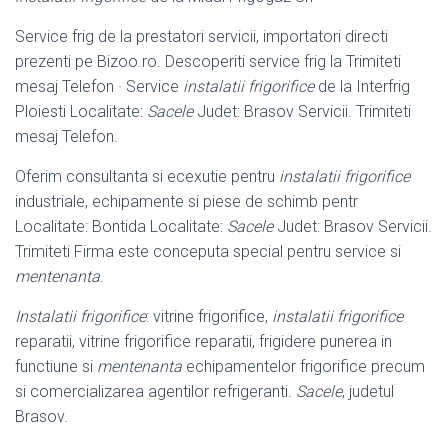
Service frig de la prestatori servicii, importatori directi
prezenti pe Bizoo.ro. Descoperiti service frig la Trimiteti
mesaj Telefon · Service
instalatii frigorifice
de la Interfrig
Ploiesti Localitate:
Sacele
Judet: Brasov Servicii. Trimiteti
mesaj Telefon.
Oferim consultanta si ecexutie pentru
instalatii frigorifice
industriale, echipamente si piese de schimb pentr
Localitate: Bontida Localitate:
Sacele
Judet: Brasov Servicii.
Trimiteti Firma este conceputa special pentru service si
mentenanta
.
Instalatii frigorifice
: vitrine frigorifice,
instalatii frigorifice
reparatii, vitrine frigorifice reparatii, frigidere punerea in
functiune si
mentenanta
echipamentelor frigorifice precum
si comercializarea agentilor refrigeranti.
Sacele
, judetul
Brasov.