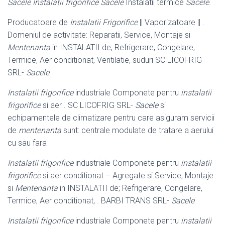
Sacele Instalatii frigorifice Sacele
Instalatii termice
Sacele
.
Producatoare de
Instalatii Frigorifice
|| Vaporizatoare || .
Domeniul de activitate: Reparatii, Service, Montaje si
Mentenanta
in INSTALATII de; Refrigerare, Congelare,
Termice, Aer conditionat, Ventilatie, suduri SC LICOFRIG
SRL-
Sacele
Instalatii frigorifice
industriale Componete pentru
instalatii
frigorifice
si aer . SC LICOFRIG SRL-
Sacele
si
echipamentele de climatizare pentru care asiguram servicii
de
mentenanta
sunt: centrale modulate de tratare a aerului
cu sau fara
Instalatii frigorifice
industriale Componete pentru
instalatii
frigorifice
si aer conditionat – Agregate si Service, Montaje
si
Mentenanta
in INSTALATII de; Refrigerare, Congelare,
Termice, Aer conditionat, . BARBI TRANS SRL-
Sacele
Instalatii frigorifice
industriale Componete pentru
instalatii