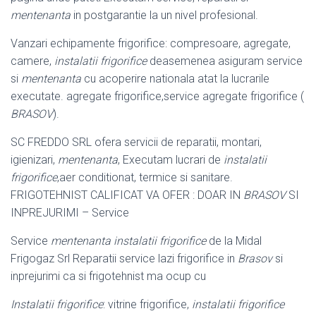
mentenanta
in postgarantie la un nivel profesional.
Vanzari echipamente frigorifice: compresoare, agregate,
camere,
instalatii frigorifice
deasemenea asiguram service
si
mentenanta
cu acoperire nationala atat la lucrarile
executate. agregate frigorifice,service agregate frigorifice (
BRASOV
).
SC FREDDO SRL ofera servicii de reparatii, montari,
igienizari,
mentenanta
, Executam lucrari de
instalatii
frigorifice
,aer conditionat, termice si sanitare.
FRIGOTEHNIST CALIFICAT VA OFER : DOAR IN
BRASOV
SI
INPREJURIMI – Service
Service
mentenanta instalatii frigorifice
de la Midal
Frigogaz Srl Reparatii service lazi frigorifice in
Brasov
si
inprejurimi ca si frigotehnist ma ocup cu
Instalatii frigorifice
: vitrine frigorifice,
instalatii frigorifice