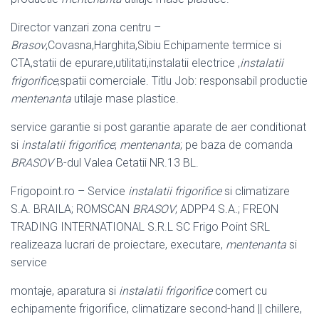
Director vanzari zona centru –
Brasov
,Covasna,Harghita,Sibiu Echipamente termice si
CTA,statii de epurare,utilitati,instalatii electrice ,
instalatii
frigorifice
,
spatii comerciale. Titlu Job: responsabil productie
mentenanta
utilaje mase plastice.
service garantie si post garantie aparate de aer conditionat
si
instalatii frigorifice
;
mentenanta
; pe baza de comanda
BRASOV
B-dul Valea Cetatii NR.
13 BL.
Frigopoint.ro – Service
instalatii frigorifice
si climatizare
S.A. BRAILA; ROMSCAN
BRASOV
; ADPP4 S.A.; FREON
TRADING INTERNATIONAL S.R.L SC Frigo Point SRL
realizeaza lucrari de proiectare, executare,
mentenanta
si
service
montaje, aparatura si
instalatii frigorifice
comert cu
echipamente frigorifice, climatizare second-hand || chillere,