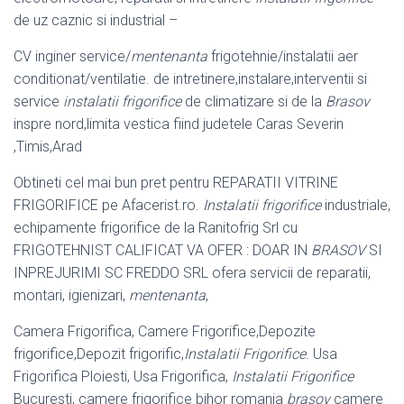
de uz caznic si industrial –
CV inginer service/
mentenanta
frigotehnie/instalatii aer
conditionat/ventilatie. de intretinere,instalare,interventii si
service
instalatii frigorifice
de climatizare si de la
Brasov
inspre nord,limita vestica fiind judetele Caras Severin
,Timis,Arad
Obtineti cel mai bun pret pentru REPARATII VITRINE
FRIGORIFICE pe Afacerist.
ro.
Instalatii frigorifice
industriale,
echipamente frigorifice de la Ranitofrig Srl cu
FRIGOTEHNIST CALIFICAT VA OFER : DOAR IN
BRASOV
SI
INPREJURIMI SC FREDDO SRL ofera servicii de reparatii,
montari, igienizari,
mentenanta
,
Camera Frigorifica, Camere Frigorifice,Depozite
frigorifice,Depozit frigorific,
Instalatii Frigorifice
. Usa
Frigorifica Ploiesti, Usa Frigorifica,
Instalatii Frigorifice
Bucuresti, camere frigorifice bihor romania
brasov
camere