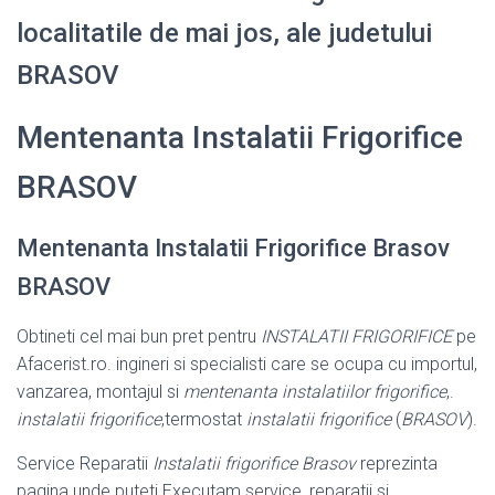
localitatile de mai jos, ale judetului
BRASOV
Mentenanta Instalatii Frigorifice
BRASOV
Mentenanta Instalatii Frigorifice Brasov
BRASOV
Obtineti cel mai bun pret pentru
INSTALATII FRIGORIFICE
pe
Afacerist.ro. ingineri si specialisti care se ocupa cu importul,
vanzarea, montajul si
mentenanta instalatiilor frigorifice
,.
instalatii frigorifice
,termostat
instalatii frigorifice
(
BRASOV
).
Service Reparatii
Instalatii frigorifice Brasov
reprezinta
pagina unde puteti Executam service, reparatii si