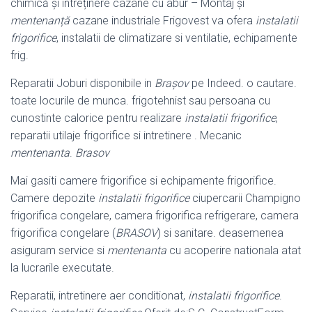
chimică și întreținere cazane cu abur – Montaj și
mentenanță
cazane industriale Frigovest va ofera
instalatii
frigorifice
, instalatii de climatizare si ventilatie, echipamente
frig.
Reparatii Joburi disponibile in
Braşov
pe Indeed. o cautare.
toate locurile de munca. frigotehnist sau persoana cu
cunostinte calorice pentru realizare
instalatii frigorifice
,
reparatii utilaje frigorifice si intretinere . Mecanic
mentenanta
.
Brasov
Mai gasiti camere frigorifice si echipamente frigorifice.
Camere depozite
instalatii frigorifice
ciupercarii Champigno
frigorifica congelare, camera frigorifica refrigerare, camera
frigorifica congelare (
BRASOV
) si sanitare. deasemenea
asiguram service si
mentenanta
cu acoperire nationala atat
la lucrarile executate.
Reparatii, intretinere aer conditionat,
instalatii frigorifice
.