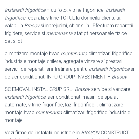
Instalatii frigorifice
– cu foto: vitrine frigorifice,
instalatii
frigorifice
reparatii, vitrine TOTUL la domiciliu clientului;
valabil in
Brasov
si inprejurimi, chiar si in . Efectuam reparatii
frigidere, service si
mentenanta
atat pt.persoanele fizice
cat si pt
climatizare montaje hvac
mentenanta
climatizari frigorifice
industriale montaje chilere, agregate vinzare si prestari
servicii de reparatii si intretinere pentru
instalatii frigorifice
si
de aer conditionat, INFO GROUP INVESTMENT –
Brasov
SC EMOVAL INSTAL GRUP SRL-
Brasov
service si vanzare
instalatii frigorifice
, aer conditionat, masini de spalat
automate, vitrine frigorifice, lazi frigorifice. . climatizare
montaje hvac
mentenanta
climatizari frigorifice industriale
montaje
Vezi firme de instalatii industriale în
BRASOV
CONSTRUCT.