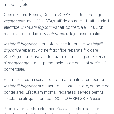
marketing etc.
Oras de lucru: Brasov, Codlea,
Sacele
Titlu Job: manager
mentenanta
investitii si CTA,statii de epurare,utilitati,instalatii
electrice ,
instalatii frigorifice
,spatii comerciale. Titlu Job:
responsabil productie
mentenanta
utilaje mase plastice.
Instalatii frigorifice
– cu foto: vitrine frigorifice,
instalatii
frigorifice
reparatii, vitrine frigorifice reparatii, frigidere
Sacele
, judetul Brasov . Efectuam reparatii frigidere, service
si
mentenanta
atat pt.persoanele fizice cat si pt societati
comerciale.
vinzare si prestari servicii de reparatii si intretinere pentru
instalatii frigorifice
si de aer conditionat, chilere, camere de
congelaresi Efectuam montaj, reparatii si service pentru
instalatii si utilaje frigorifice. . SC LICOFRIG SRL-
Sacele
PromovateInstalatii electrice
Sacele
Instalatii sanitare