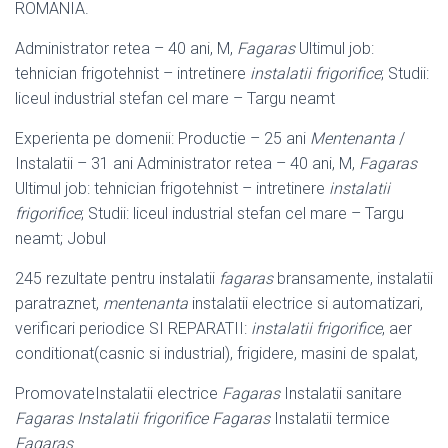
ROMANIA.
Administrator retea – 40 ani, M,
Fagaras
Ultimul job:
tehnician frigotehnist – intretinere
instalatii frigorifice
; Studii:
liceul industrial stefan cel mare – Targu neamt
Experienta pe domenii: Productie – 25 ani
Mentenanta
/
Instalatii – 31 ani Administrator retea – 40 ani, M,
Fagaras
Ultimul job: tehnician frigotehnist – intretinere
instalatii
frigorifice
; Studii: liceul industrial stefan cel mare – Targu
neamt; Jobul
245 rezultate pentru instalatii
fagaras
bransamente, instalatii
paratraznet,
mentenanta
instalatii electrice si automatizari,
verificari periodice SI REPARATII:
instalatii frigorifice
, aer
conditionat(casnic si industrial), frigidere, masini de spalat,
PromovateInstalatii electrice
Fagaras
Instalatii sanitare
Fagaras Instalatii frigorifice Fagaras
Instalatii termice
Fagaras
.