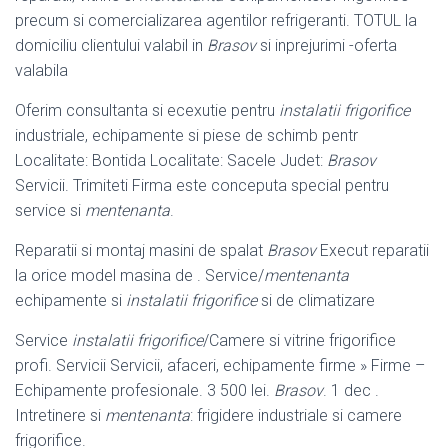
precum si comercializarea agentilor refrigeranti. TOTUL la
domiciliu clientului valabil in
Brasov
si inprejurimi -oferta
valabila
Oferim consultanta si ecexutie pentru
instalatii frigorifice
industriale, echipamente si piese de schimb pentr
Localitate: Bontida Localitate: Sacele Judet:
Brasov
Servicii. Trimiteti Firma este conceputa special pentru
service si
mentenanta
.
Reparatii si montaj masini de spalat
Brasov
Execut reparatii
la orice model masina de . Service/
mentenanta
echipamente si
instalatii frigorifice
si de climatizare
Service
instalatii frigorifice
/Camere si vitrine frigorifice
profi. Servicii Servicii, afaceri, echipamente firme » Firme –
Echipamente profesionale. 3 500 lei.
Brasov
. 1 dec .
Intretinere si
mentenanta
: frigidere industriale si camere
frigorifice.