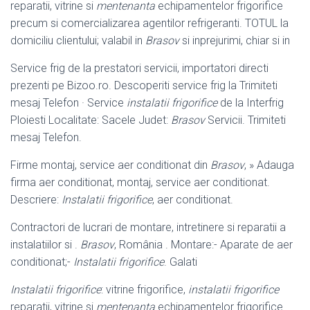
reparatii, vitrine si
mentenanta
echipamentelor frigorifice
precum si comercializarea agentilor refrigeranti. TOTUL la
domiciliu clientului; valabil in
Brasov
si inprejurimi, chiar si in
Service frig de la prestatori servicii, importatori directi
prezenti pe Bizoo.ro. Descoperiti service frig la Trimiteti
mesaj Telefon · Service
instalatii frigorifice
de la Interfrig
Ploiesti Localitate: Sacele Judet:
Brasov
Servicii. Trimiteti
mesaj Telefon.
Firme montaj, service aer conditionat din
Brasov
, » Adauga
firma aer conditionat, montaj, service aer conditionat.
Descriere:
Instalatii frigorifice
, aer conditionat.
Contractori de lucrari de montare, intretinere si reparatii a
instalatiilor si .
Brasov
, România . Montare:- Aparate de aer
conditionat;-
Instalatii frigorifice
. Galati
Instalatii frigorifice
: vitrine frigorifice,
instalatii frigorifice
reparatii, vitrine si
mentenanta
echipamentelor frigorifice