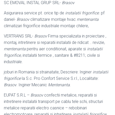
SC EMOVAL INSTAL GRUP SRL-
Brasov
Asigurarea service pt. orice tip de
instalatii frigorifice
. pf
daniel-
Brasov
climatizare montaje hvac
mentenanta
climatizari frigorifice industriale montaje chilere,
VERTRANS SRL-
Brasov
Firma specializata in proiectare ,
montaj, intretinere si reparatii instalatii de ridicat .. revizie,
mentenanta
pentru aer conditionat, aparate si
instalatii
frigorifice
, instalatii termice , sanitare & #8211; civile si
industriale.
joburi in Romania si strainatate, Descriere: Inginer
instalatii
frigorifice
la S.c. Pro Confort Service S.r.l., Localitate:
Brasov
. Inginer Mecanic
Mentenanta
.
EUPAT S.R.L –
Brasov
confectii metalice, reparatii si
intretinere instalatii transport pe cablu tele schi, structuri
metalice reparatii electro casnice – rebobinari
electromotoare, reparatii si intretinere
instalatii frigorifice