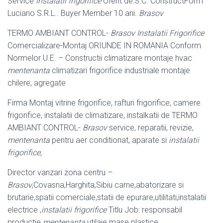
Service
instalatii frigorifice
Oferit de:S.C. ConstructForm
Luciano S.R.L.. Buyer Member 10 ani.
Brasov
TERMO AMBIANT CONTROL-
Brasov Instalatii Frigorifice
Comercializare-Montaj ORIUNDE IN ROMANIA Conform
Normelor U.E. – Constructii climatizare montaje hvac
mentenanta
climatizari frigorifice industriale montaje
chilere, agregate
Firma Montaj vitrine frigorifice, rafturi frigorifice, camere
frigorifice, instalatii de climatizare, instalkatii de TERMO
AMBIANT CONTROL-
Brasov
service, reparatii, revizie,
mentenanta
pentru aer conditionat, aparate si
instalatii
frigorifice
,
Director vanzari zona centru –
Brasov
,Covasna,Harghita,Sibiu carne,
abatorizare si
brutarie,spatii comerciale,statii de epurare,utilitati,instalatii
electrice ,
instalatii frigorifice
Titlu Job: responsabil
productie
mentenanta
utilaje mase plastice.