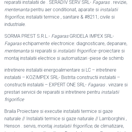
reparatii instalatii de . SERADIV SERV SRL-
Fagaras
. revizie,
mentenanta
pentru aer conditionat, aparate si
instalatii
frigorifice
, instalatii termice , sanitare & #8211; civile si
industriale.
SORMA PREST S.R.L.-
Fagaras
GRIDELA IMPEX SRL-
Fagaras
echipamente electronice: diagnosticare, depanare,
mentenanta
si reparatii si
instalatii frigorifice
-proiectare si
montaj instalatii electrice si automatizari -piese de schimb
intretinere instalatii energoalimentare si LC – intretinere
instalatii – KOZIMPEX SRL- Bistrita constructii instalatii –
constructii instalatii – EXPERT ONE SRL-
Fagaras
. vinzare si
prestari servicii de reparatii si intretinere pentru
instalatii
frigorifice
Braila Proiectare si executie instalatii termice si gaze
naturale // Instalatii termice si gaze naturale // Lamborghini ,
Henson . servis, montaj
instalatii frigorifice
, de climatizare,