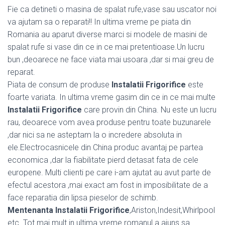
Fie ca detineti o masina de spalat rufe,vase sau uscator noi
va ajutam sa o reparati!! In ultima vreme pe piata din
Romania au aparut diverse marci si modele de masini de
spalat rufe si vase din ce in ce mai pretentioase.Un lucru
bun ,deoarece ne face viata mai usoara ,dar si mai greu de
reparat.
Piata de consum de produse
Instalatii Frigorifice
este
foarte variata. In ultima vreme gasim din ce in ce mai multe
Instalatii Frigorifice
care provin din China. Nu este un lucru
rau, deoarece vom avea produse pentru toate buzunarele
,dar nici sa ne asteptam la o incredere absoluta in
ele.Electrocasnicele din China produc avantaj pe partea
economica ,dar la fiabilitate pierd detasat fata de cele
europene. Multi clienti pe care i-am ajutat au avut parte de
efectul acestora ,mai exact am fost in imposibilitate de a
face reparatia din lipsa pieselor de schimb.
Mentenanta Instalatii Frigorifice
,Ariston,Indesit,Whirlpool
etc. Tot mai mult in ultima vreme romanul a ajuns sa