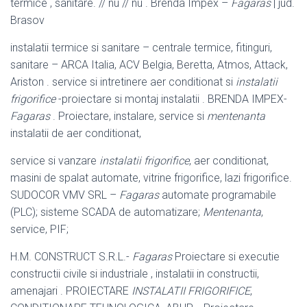
termice , sanitare. // nu // nu . Brenda Impex –
Fagaras
| jud.
Brasov
instalatii termice si sanitare – centrale termice, fitinguri,
sanitare – ARCA Italia, ACV Belgia, Beretta, Atmos, Attack,
Ariston . service si intretinere aer conditionat si
instalatii
frigorifice
-proiectare si montaj instalatii . BRENDA IMPEX-
Fagaras
. Proiectare, instalare, service si
mentenanta
instalatii de aer conditionat,
service si vanzare
instalatii frigorifice
, aer conditionat,
masini de spalat automate, vitrine frigorifice, lazi frigorifice.
SUDOCOR VMV SRL –
Fagaras
automate programabile
(PLC); sisteme SCADA de automatizare;
Mentenanta
,
service, PIF;
H.M. CONSTRUCT S.R.L.-
Fagaras
Proiectare si executie
constructii civile si industriale , instalatii in constructii,
amenajari . PROIECTARE
INSTALATII FRIGORIFICE
,