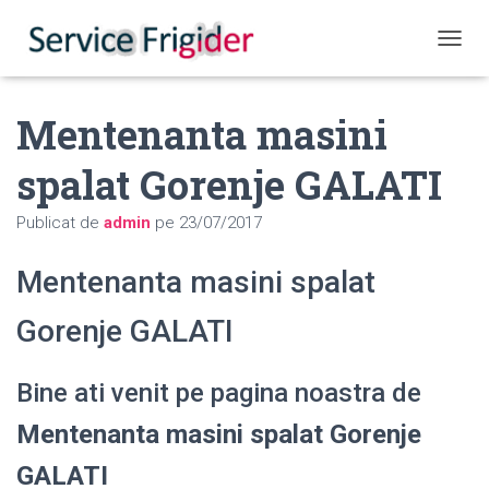
COMUT
Mentenanta masini
spalat Gorenje GALATI
Publicat de
admin
pe
23/07/2017
Mentenanta masini spalat
Gorenje GALATI
Bine ati venit pe pagina noastra de
Mentenanta masini spalat Gorenje
GALATI