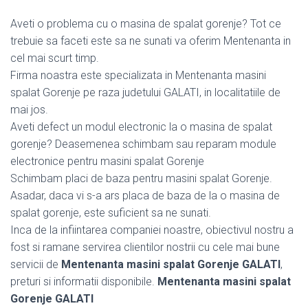
Aveti o problema cu o masina de spalat gorenje? Tot ce
trebuie sa faceti este sa ne sunati va oferim Mentenanta in
cel mai scurt timp.
Firma noastra este specializata in Mentenanta masini
spalat Gorenje pe raza judetului GALATI, in localitatiile de
mai jos.
Aveti defect un modul electronic la o masina de spalat
gorenje? Deasemenea schimbam sau reparam module
electronice pentru masini spalat Gorenje
Schimbam placi de baza pentru masini spalat Gorenje.
Asadar, daca vi s-a ars placa de baza de la o masina de
spalat gorenje, este suficient sa ne sunati.
Inca de la infiintarea companiei noastre, obiectivul nostru a
fost si ramane servirea clientilor nostrii cu cele mai bune
servicii de
Mentenanta masini spalat Gorenje GALATI
,
preturi si informatii disponibile.
Mentenanta masini spalat
Gorenje GALATI