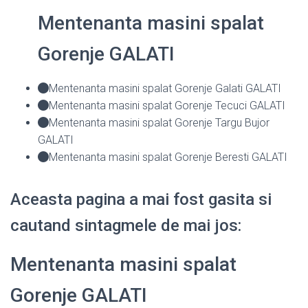
Mentenanta masini spalat
Gorenje GALATI
Mentenanta masini spalat Gorenje Galati GALATI
Mentenanta masini spalat Gorenje Tecuci GALATI
Mentenanta masini spalat Gorenje Targu Bujor
GALATI
Mentenanta masini spalat Gorenje Beresti GALATI
Aceasta pagina a mai fost gasita si
cautand sintagmele de mai jos:
Mentenanta masini spalat
Gorenje GALATI