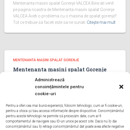
Mentenanta masini spalat Gorenje VALCEA Bine ati venit
pe pagina noastra de Mentenanta masini spalat Gorenje
VALCEA Aveti o problema cu o masina de spalat gorenje?
Tot ce trebuie sa faceti este sa ne sunati
Citește mai mult
MENTENANTA MASINI SPALAT GORENJE
Mentenanta masini spalat Gorenje
PRAHOVA
Administrează
Mentenanta masini spalat Gorenje PRAHOVA Bine ati
consimțămintele pentru
venit pe pagina noastra de Mentenanta masini spalat
cookie-uri
Gorenje PRAHOVA Aveti o problema cu o masina de
spalat gorenje? Tot ce trebuie sa faceti este sa ne sunati
Pentru a oferi cea mai bună experiență, folosim tehnologii, cum ar fi cookie-uri,
pentru a stoca și/sau accesa informațiile despre dispozitive. Consimțământul
Citește mai mult
pentru aceste tehnologii ne permite să procesăm date, cum ar fi
comportamentul de navigare sau ID-uri unice pe acest site. Dacă nu îți dai
consimțământul sau îți retragi consimțământul dat poate avea afecte negative