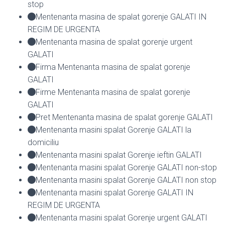
stop
Mentenanta masina de spalat gorenje GALATI IN
REGIM DE URGENTA
Mentenanta masina de spalat gorenje urgent
GALATI
Firma Mentenanta masina de spalat gorenje
GALATI
Firme Mentenanta masina de spalat gorenje
GALATI
Pret Mentenanta masina de spalat gorenje GALATI
Mentenanta masini spalat Gorenje GALATI la
domiciliu
Mentenanta masini spalat Gorenje ieftin GALATI
Mentenanta masini spalat Gorenje GALATI non-stop
Mentenanta masini spalat Gorenje GALATI non stop
Mentenanta masini spalat Gorenje GALATI IN
REGIM DE URGENTA
Mentenanta masini spalat Gorenje urgent GALATI