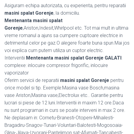
Asiguram echipa autorizata, cu experienta, pentru reparatii
masini spalat Gorenje
, la domiciliu.
Mentenanta masini spalat
Gorenje
,Ariston,Indesit,Whirlpool etc. Tot mai mult in ultima
vreme romanul a ajuns sa cumpere cuptoare electrice in
detrimentul celor pe gaz.O alegere foarte buna spun.Mai jos
voi explica cum putem utiliza un cuptor electric.
Interventii
Mentenanta masini spalat Gorenje GALATI
:
complexe: inlocuire compresor frigorific, inlocuire
vaporizator
Oferim servicii de reparatii
masini spalat Gorenje
pentru
orice model si tip. Exemple:Masina vase Bosch,masina
vase Ariston,Masina vase,Electrolux etc.. Garantie pentru
lucrari si piese de 12 luni.Interventii in maxim 12 ore.Daca
nu sunt programari in curs se poate interveni in max 2 ore.
Ne deplasam in: Cornetu-Branesti-Otopeni-Mihailesti-
Bragadiru-Snagov-Tunari-Voluntari-Balotesti-Mogosoaia-
Glina-Jilava-Izvorani-Pantelimon sat-Afumati-Tancabesti-