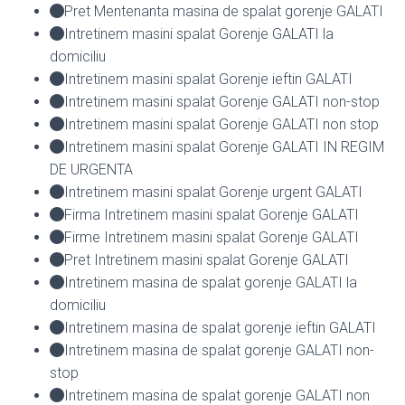
Pret Mentenanta masina de spalat gorenje GALATI
Intretinem masini spalat Gorenje GALATI la
domiciliu
Intretinem masini spalat Gorenje ieftin GALATI
Intretinem masini spalat Gorenje GALATI non-stop
Intretinem masini spalat Gorenje GALATI non stop
Intretinem masini spalat Gorenje GALATI IN REGIM
DE URGENTA
Intretinem masini spalat Gorenje urgent GALATI
Firma Intretinem masini spalat Gorenje GALATI
Firme Intretinem masini spalat Gorenje GALATI
Pret Intretinem masini spalat Gorenje GALATI
Intretinem masina de spalat gorenje GALATI la
domiciliu
Intretinem masina de spalat gorenje ieftin GALATI
Intretinem masina de spalat gorenje GALATI non-
stop
Intretinem masina de spalat gorenje GALATI non