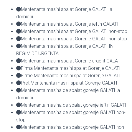
Mentenanta masini spalat Gorenje GALATI la
domiciliu
Mentenanta masini spalat Gorenje ieftin GALATI
Mentenanta masini spalat Gorenje GALATI non-stop
Mentenanta masini spalat Gorenje GALATI non stop
Mentenanta masini spalat Gorenje GALATI IN
REGIM DE URGENTA
Mentenanta masini spalat Gorenje urgent GALATI
Firma Mentenanta masini spalat Gorenje GALATI
Firme Mentenanta masini spalat Gorenje GALATI
Pret Mentenanta masini spalat Gorenje GALATI
Mentenanta masina de spalat gorenje GALATI la
domiciliu
Mentenanta masina de spalat gorenje ieftin GALATI
Mentenanta masina de spalat gorenje GALATI non-
stop
Mentenanta masina de spalat gorenje GALATI non