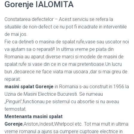
Gorenje IALOMITA
Constatarea defectelor – Acest serviciu se refera la
situatiile de non-defect ce nu pot fi incadrate in interventiile
de mai jos.
Fie ca detineti o masina de spalat rufe,vase sau uscator noi
va ajutam sa o reparati!! In ultima vreme pe piata din
Romania au aparut diverse marci si modele de masini de
spalat rufe si vase din ce in ce mai pretentioase.Un lucru
bun ,deoarece ne face viata mai usoara ,dar si mai greu de
reparat.
masini spalat Gorenje
in Romania s-au construit in 1956 la
Uzina de Masini Electrice Bucuresti. Se numeau
„Pinguin”,functionau pe sistemul cu absortie si nu aveau
termostat.
Mentenanta masini spalat
Gorenje
,Ariston,Indesit,Whirlpool etc. Tot mai mult in ultima
vreme romanul a ajuns sa cumpere cuptoare electrice in