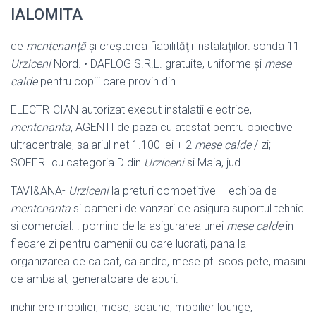
IALOMITA
de
mentenanţă
şi creşterea fiabilităţii instalaţiilor. sonda 11
Urziceni
Nord. • DAFLOG S.R.L. gratuite, uniforme şi
mese
calde
pentru copiii care provin din
ELECTRICIAN autorizat execut instalatii electrice,
mentenanta
, AGENTI de paza cu atestat pentru obiective
ultracentrale, salariul net 1.100 lei + 2
mese calde
/ zi;
SOFERI cu categoria D din
Urziceni
si Maia, jud.
TAVI&ANA-
Urziceni
la preturi competitive – echipa de
mentenanta
si oameni de vanzari ce asigura suportul tehnic
si comercial. . pornind de la asigurarea unei
mese calde
in
fiecare zi pentru oamenii cu care lucrati, pana la
organizarea de calcat, calandre, mese pt. scos pete, masini
de ambalat, generatoare de aburi.
inchiriere mobilier, mese, scaune, mobilier lounge,