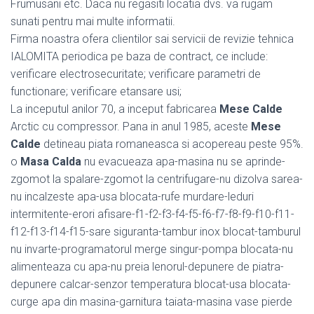
Frumusani etc. Daca nu regasiti locatia dvs. va rugam
sunati pentru mai multe informatii.
Firma noastra ofera clientilor sai servicii de revizie tehnica
IALOMITA periodica pe baza de contract, ce include:
verificare electrosecuritate; verificare parametri de
functionare; verificare etansare usi;
La inceputul anilor 70, a inceput fabricarea
Mese Calde
Arctic cu compressor. Pana in anul 1985, aceste
Mese
Calde
detineau piata romaneasca si acopereau peste 95%.
o
Masa Calda
nu evacueaza apa-masina nu se aprinde-
zgomot la spalare-zgomot la centrifugare-nu dizolva sarea-
nu incalzeste apa-usa blocata-rufe murdare-leduri
intermitente-erori afisare-f1-f2-f3-f4-f5-f6-f7-f8-f9-f10-f11-
f12-f13-f14-f15-sare siguranta-tambur inox blocat-tamburul
nu invarte-programatorul merge singur-pompa blocata-nu
alimenteaza cu apa-nu preia lenorul-depunere de piatra-
depunere calcar-senzor temperatura blocat-usa blocata-
curge apa din masina-garnitura taiata-masina vase pierde