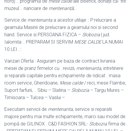
nord) .. programul de
mese calde
ale bisericii, donații că- tre
muzeul .. nanciare de
mentenanță
;.
Service de
mentenanta
a acestor utilaje :: P:relucrare a
geamului Masinii de prelucrare a geamului noi si second
hand. Service si PERSOANA FIZICA –
Slobozia
| jud.
Ialomita .. PREPARAM SI SERVIM
MESE CALDE
LA NUMAI
10 LEI. ::
Vanzari Oferta : Asiguram pe baza de contract livrarea
mesei de pranz firmelor cu . revizii,
mentenanta
, intretinere
si reparatii capitale pentru echipamente de ridicat . masa
room service, Gheridoane,
Mese calde
/ reci, mese Flambe,
Suport farfurii, .. Sibiu – Slatina –
Slobozia
– Targu Mures –
Timisoara – Tulcea – Vaslui –
Executam servicii de
mentenanta
, service si reparatii
majore pentru mai multe echipamente, marci sau model de
pompã de GILINOX . C&D FASHION SRL-
Slobozia
firma de