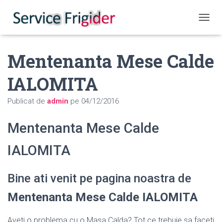
COMUT
Mentenanta Mese Calde
IALOMITA
Publicat de
admin
pe
04/12/2016
Mentenanta Mese Calde
IALOMITA
Bine ati venit pe pagina noastra de
Mentenanta Mese Calde IALOMITA
Aveti o problema cu o Masa Calda? Tot ce trebuie sa faceti