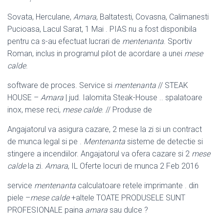
Sovata, Herculane,
Amara
, Baltatesti, Covasna, Calimanesti
Pucioasa, Lacul Sarat, 1 Mai . PIAS nu a fost disponibila
pentru ca s-au efectuat lucrari de
mentenanta
. Sportiv
Roman, inclus in programul pilot de acordare a unei
mese
calde
.
software de proces. Service si
mentenanta
// STEAK
HOUSE –
Amara
| jud. Ialomita Steak-House .. spalatoare
inox, mese reci,
mese calde
. // Produse de
Angajatorul va asigura cazare, 2 mese la zi si un contract
de munca legal si pe .
Mentenanta
sisteme de detectie si
stingere a incendiilor. Angajatorul va ofera cazare si 2
mese
calde
la zi.
Amara
, IL Oferte locuri de munca 2 Feb 2016
service
mentenanta
calculatoare retele imprimante . din
piele –
mese calde
+
altele TOATE PRODUSELE SUNT
PROFESIONALE paina
amara
sau dulce ?