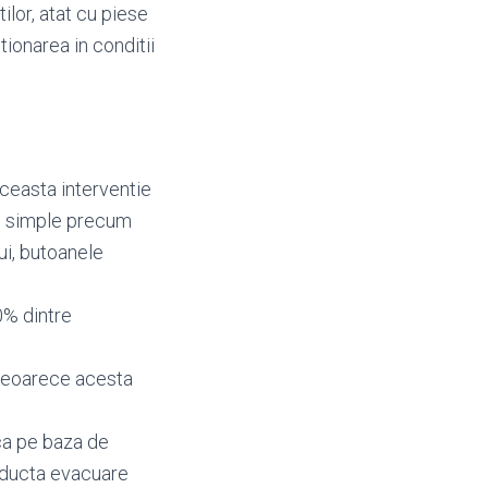
ilor, atat cu piese
tionarea in conditii
aceasta interventie
re simple precum
lui, butoanele
0% dintre
, deoarece acesta
ica pe baza de
onducta evacuare