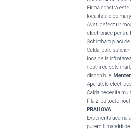
Firma noastra este
localitatiile de mai j
Aveti defect un m
electronice pentru
Schimbam placi de b
Calda, este suficien
Inca de la infiintar
nostrii cu cele mai 
disponibile.
Menten
Aparatele electroca
Calda necesita mult
fi la zi cu toate nou
PRAHOVA
Experienta acumulata
putem fi mandrii de 