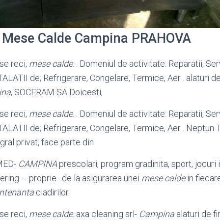
 Mese Calde Campina PRAHOVA
se reci,
mese calde
. . Domeniul de activitate: Reparatii, Se
ALATII de; Refrigerare, Congelare, Termice, Aer . alaturi 
ina
, SOCERAM SA Doicesti,
se reci,
mese calde
. . Domeniul de activitate: Reparatii, Se
ALATII de; Refrigerare, Congelare, Termice, Aer . Neptun 
gral privat, face parte din
MED-
CAMPINA
prescolari, program gradinita, sport, jocuri 
ering – proprie . de la asigurarea unei
mese calde
in fiecar
ntenanta
cladirilor.
se reci,
mese calde
. axa cleaning srl-
Campina
alaturi de 