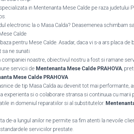
 specializata in Mentenanta Mese Calde pe raza judetului
os.
odul electronic la o Masa Calda? Deasemenea schimbam s
 Mese Calde
aza pentru Mese Calde. Asadar, daca vi s-a ars placa de 
t sa ne sunati.
ea companiei noastre, obiectivul nostru a fost si ramane serv
bune servicii de
Mentenanta Mese Calde PRAHOVA
, pret
anta Mese Calde PRAHOVA
snice de tip Masa Calda au devenit tot mai performante, a
a experienta si o colaborare stransa si continuua cu marii 
tatile in domeniul reparatiilor si al substitutelor.
Mentenant
 de-a lungul anilor ne permite sa fim atenti la nevoile client
standardele serviciilor prestate.