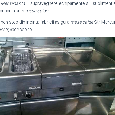
„
Mentenanta
– supraveghere echipamente si .. supliment 
ar sau a unei
mese calde
non-stop din incinta fabricii asigura
mese calde
Str Mercuru
iesti
@adecco.ro