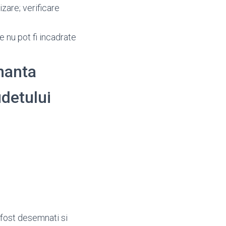
zare; verificare
e nu pot fi incadrate
enanta
udetului
 fost desemnati si