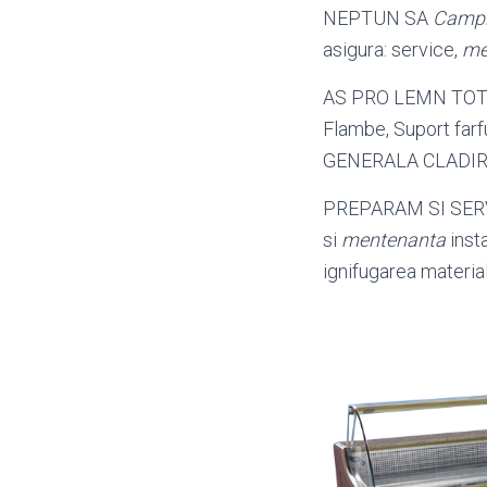
NEPTUN SA
Camp
asigura: service,
me
AS PRO LEMN TOTA
Flambe, Suport farf
GENERALA CLADIRI
PREPARAM SI SE
si
mentenanta
insta
ignifugarea materia