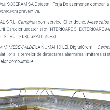
ina
, SOCERAM SA Doicesti, Forja De asemenea compania
ntenanta
preventiva,
L S.R.L-
Campina
room service, Gheridoane,
Mese calde
urii, Carucior uscator. si pt INTERIOARE SI EXTERIOARE
M
 INTRETINERE SPATII VERZI
RVIM
MESE CALDE
LA NUMAI 10 LEI. DigitalCrom –
Campi
latiilor si sitemelor de detectarea alarmarea, limitarea si s
lelor combustibile,