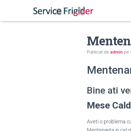
Menten
Publicat de
admin
pe
Mentena
Bine ati v
Mese Cal
Aveti o problema cu
Mentenanta in cel m