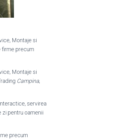
rvice, Montaje si
de firme precum
rvice, Montaje si
Trading
Campina
,
interactice, servirea
e zi pentru oamenii
firme precum