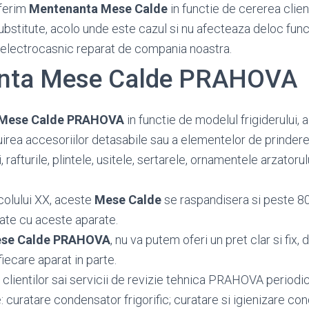
ferim
Mentenanta Mese Calde
in functie de cererea client
substitute, acolo unde este cazul si nu afecteaza deloc func
 electrocasnic reparat de compania noastra.
nta Mese Calde PRAHOVA
Mese Calde PRAHOVA
in functie de modelul frigiderului, 
uirea accesoriilor detasabile sau a elementelor de prinde
, rafturile, plintele, usitele, sertarele, ornamentele arzatoru
colului XX, aceste
Mese Calde
se raspandisera si peste 8
ate cu aceste aparate.
ese Calde PRAHOVA
, nu va putem oferi un pret clar si fix
fiecare aparat in parte.
 clientilor sai servicii de revizie tehnica PRAHOVA period
: curatare condensator frigorific; curatare si igienizare c