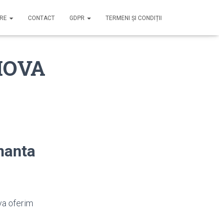
IRE
CONTACT
GDPR
TERMENI ȘI CONDIȚII
HOVA
nanta
va oferim