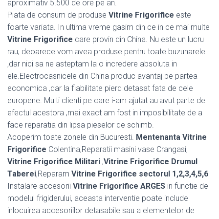
aproximativ 5.500 de ore pe an.
Piata de consum de produse
Vitrine Frigorifice
este
foarte variata. In ultima vreme gasim din ce in ce mai multe
Vitrine Frigorifice
care provin din China. Nu este un lucru
rau, deoarece vom avea produse pentru toate buzunarele
,dar nici sa ne asteptam la o incredere absoluta in
ele.Electrocasnicele din China produc avantaj pe partea
economica ,dar la fiabilitate pierd detasat fata de cele
europene. Multi clienti pe care i-am ajutat au avut parte de
efectul acestora ,mai exact am fost in imposibilitate de a
face reparatia din lipsa pieselor de schimb.
Acoperim toate zonele din Bucuresti.
Mentenanta Vitrine
Frigorifice
Colentina,Reparatii masini vase Crangasi,
Vitrine Frigorifice Militari
,
Vitrine Frigorifice Drumul
Taberei
,Reparam
Vitrine Frigorifice sectorul 1,2,3,4,5,6
Instalare accesorii
Vitrine Frigorifice ARGES
in functie de
modelul frigiderului, aceasta interventie poate include
inlocuirea accesoriilor detasabile sau a elementelor de