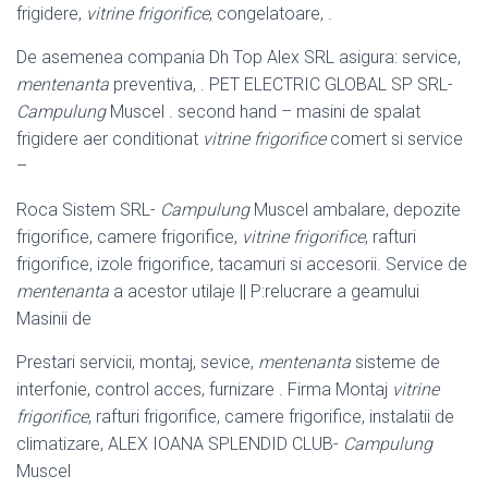
frigidere,
vitrine frigorifice
, congelatoare, .
De asemenea compania Dh Top Alex SRL asigura: service,
mentenanta
preventiva, . PET ELECTRIC GLOBAL SP SRL-
Campulung
Muscel . second hand – masini de spalat
frigidere aer conditionat
vitrine frigorifice
comert si service
–
Roca Sistem SRL-
Campulung
Muscel ambalare, depozite
frigorifice, camere frigorifice,
vitrine frigorifice
, rafturi
frigorifice, izole frigorifice, tacamuri si accesorii. Service de
mentenanta
a acestor utilaje || P:relucrare a geamului
Masinii de
Prestari servicii, montaj, sevice,
mentenanta
sisteme de
interfonie, control acces, furnizare . Firma Montaj
vitrine
frigorifice
, rafturi frigorifice, camere frigorifice, instalatii de
climatizare, ALEX IOANA SPLENDID CLUB-
Campulung
Muscel