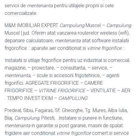
servicii de
mentenanta
pentru utilajele proprii si cele
comercializate
.
M&M IMOBILIAR EXPERT
Campulung
Muscel –
Campulung
Muscel | jud. Oferim atat vanzarea routerelor wireless (wifi),
depanare calculatoare,
mentenanta
atat software instalatii
frigorofice :: aparate aer conditionat si
vitrine frigorifice
::
Instalatii si utilaje frigorifice pentru uz industrial si comercial.
magazine, – proiectare, – consultanta, – service, –
mentenanta
, – scule si accesorii frigotehnice, – agenti
frigorifici. AGREGATE FRIGORIFICE – CAMERE
FRIGORIFICE –
VITRINE FRIGORIFICE
– VENTILATIE – AER
. TEMPO INVEST EXIM –
CAMPULUNG
Predeal, Sibiu, Fagaras, Sf. Gheorghe, Tg. Mures, Alba Iulia,
Blaj,
Campulung
, Pitesti, . instalare si punere in functiune,
mentenanta
in garantie si post garanie, masini de spalat
frigidere aer conditionat
vitrine frigorifice
comert si service