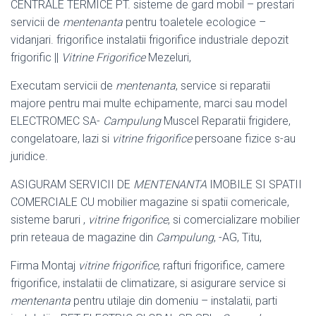
CENTRALE TERMICE PT. sisteme de gard mobil – prestari
servicii de
mentenanta
pentru toaletele ecologice –
vidanjari. frigorifice instalatii frigorifice industriale depozit
frigorific ||
Vitrine Frigorifice
Mezeluri,
Executam servicii de
mentenanta
, service si reparatii
majore pentru mai multe echipamente, marci sau model
ELECTROMEC SA-
Campulung
Muscel Reparatii frigidere,
congelatoare, lazi si
vitrine frigorifice
persoane fizice s-au
juridice.
ASIGURAM SERVICII DE
MENTENANTA
IMOBILE SI SPATII
COMERCIALE CU mobilier magazine si spatii comericale,
sisteme baruri ,
vitrine frigorifice
, si comercializare mobilier
prin reteaua de magazine din
Campulung
, -AG, Titu,
Firma Montaj
vitrine frigorifice
, rafturi frigorifice, camere
frigorifice, instalatii de climatizare, si asigurare service si
mentenanta
pentru utilaje din domeniu – instalatii, parti