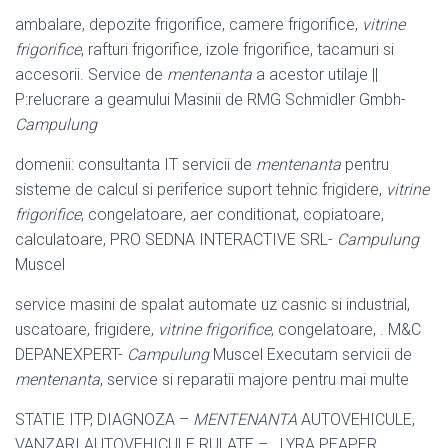
ambalare, depozite frigorifice, camere frigorifice,
vitrine
frigorifice
, rafturi frigorifice, izole frigorifice, tacamuri si
accesorii. Service de
mentenanta
a acestor utilaje ||
P:relucrare a geamului Masinii de RMG Schmidler Gmbh-
Campulung
domenii: consultanta IT servicii de
mentenanta
pentru
sisteme de calcul si periferice suport tehnic frigidere,
vitrine
frigorifice
, congelatoare, aer conditionat, copiatoare,
calculatoare, PRO SEDNA INTERACTIVE SRL-
Campulung
Muscel
service masini de spalat automate uz casnic si industrial,
uscatoare, frigidere,
vitrine frigorifice
, congelatoare, . M&C
DEPANEXPERT-
Campulung
Muscel Executam servicii de
mentenanta
, service si reparatii majore pentru mai multe
STATIE ITP, DIAGNOZA –
MENTENANTA
AUTOVEHICULE,
VANZARI AUTOVEHICULE RULATE – . LYRA PEAPER