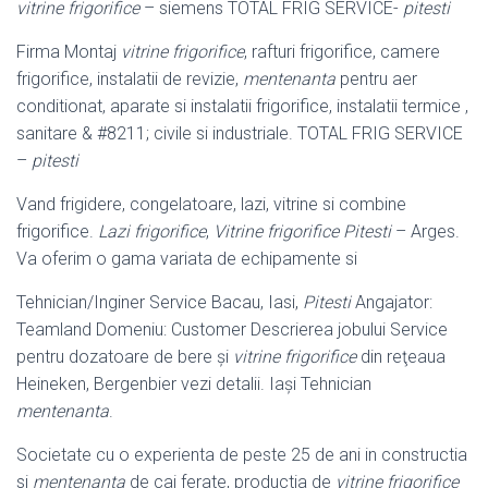
vitrine frigorifice
– siemens TOTAL FRIG SERVICE-
pitesti
Firma Montaj
vitrine frigorifice
, rafturi frigorifice, camere
frigorifice, instalatii de revizie,
mentenanta
pentru aer
conditionat, aparate si instalatii frigorifice, instalatii termice ,
sanitare & #8211; civile si industriale. TOTAL FRIG SERVICE
–
pitesti
Vand frigidere, congelatoare, lazi, vitrine si combine
frigorifice.
Lazi frigorifice
,
Vitrine frigorifice Pitesti
– Arges.
Va oferim o gama variata de echipamente si
Tehnician/Inginer Service Bacau, Iasi,
Pitesti
Angajator:
Teamland Domeniu: Customer Descrierea jobului Service
pentru dozatoare de bere şi
vitrine frigorifice
din reţeaua
Heineken, Bergenbier vezi detalii. Iaşi Tehnician
mentenanta
.
Societate cu o experienta de peste 25 de ani in constructia
si
mentenanta
de cai ferate, productia de
vitrine frigorifice