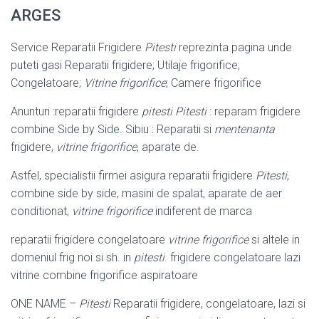
ARGES
Service Reparatii Frigidere
Pitesti
reprezinta pagina unde
puteti gasi Reparatii frigidere; Utilaje frigorifice;
Congelatoare;
Vitrine frigorifice
; Camere frigorifice
Anunturi :reparatii frigidere
pitesti
Pitesti
: reparam frigidere
combine Side by Side. Sibiu : Reparatii si
mentenanta
frigidere,
vitrine frigorifice
, aparate de.
Astfel, specialistii firmei asigura reparatii frigidere
Pitesti
,
combine side by side, masini de spalat, aparate de aer
conditionat,
vitrine frigorifice
indiferent de marca
reparatii frigidere congelatoare
vitrine frigorifice
si altele in
domeniul frig noi si sh. in
pitesti
. frigidere congelatoare lazi
vitrine combine frigorifice aspiratoare
ONE NAME –
Pitesti
Reparatii frigidere, congelatoare, lazi si