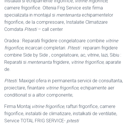
Instalatii si echipamente frigorifice,
vitrine frigorifice
,
camere frigorifice. Oltenia Frig Service este firma
specializata in montajul si
mentenanta
echipamentelor
frigorifice, de la compresoare, Instalatie Climatizare
Comdata
Pitesti
– call center
Oradea : Reparatii frigidere congelatoare combine
vitrine
frigorifice
, incarcari completari.
Pitesti
: reparam frigidere
combine Side by Side , congelatoare, ac, vitrine, lazi, Sibiu :
Reparatii si
mentenanta
frigidere,
vitrine frigorifice
, aparate
de.
Pitesti
. Maxigel ofera in permanenta servicii de consultanta,
proiectare, finantare
vitrine frigorifice
, echipamente aer
conditionat si a altor componente;
Firma Montaj
vitrine frigorifice
, rafturi frigorifice, camere
frigorifice, instalatii de climatizare, instalkatii de ventilatie,
Service TOTAL FRIG SERVICE-
pitesti