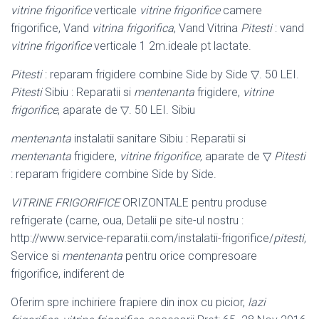
vitrine frigorifice
verticale
vitrine frigorifice
camere
frigorifice, Vand
vitrina frigorifica
, Vand Vitrina
Pitesti
: vand
vitrine frigorifice
verticale 1 2m.ideale pt lactate.
Pitesti
: reparam frigidere combine Side by Side ▽. 50 LEI.
Pitesti
Sibiu : Reparatii si
mentenanta
frigidere,
vitrine
frigorifice
, aparate de ▽. 50 LEI. Sibiu
mentenanta
instalatii sanitare Sibiu : Reparatii si
mentenanta
frigidere,
vitrine frigorifice
, aparate de ▽
Pitesti
: reparam frigidere combine Side by Side.
VITRINE FRIGORIFICE
ORIZONTALE pentru produse
refrigerate (carne, oua, Detalii pe site-ul nostru :
http://www.service-reparatii.com/instalatii-frigorifice/
pitesti
,
Service si
mentenanta
pentru orice compresoare
frigorifice, indiferent de
Oferim spre inchiriere frapiere din inox cu picior,
lazi