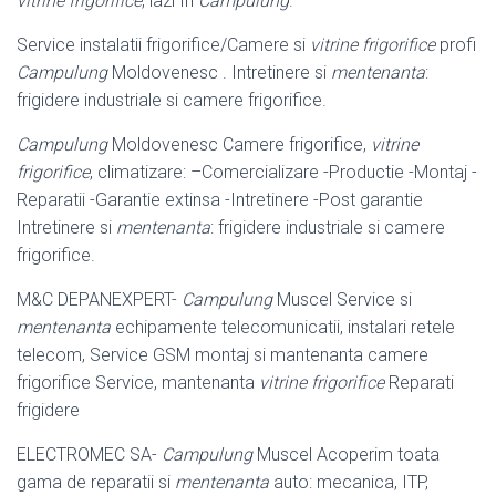
vitrine frigorifice
, lazi fri
Campulung
.
Service instalatii frigorifice/Camere si
vitrine frigorifice
profi
Campulung
Moldovenesc . Intretinere si
mentenanta
:
frigidere industriale si camere frigorifice.
Campulung
Moldovenesc Camere frigorifice,
vitrine
frigorifice
, climatizare: –
Comercializare -Productie -Montaj -
Reparatii -Garantie extinsa -Intretinere -Post garantie
Intretinere si
mentenanta
: frigidere industriale si camere
frigorifice.
M&C DEPANEXPERT-
Campulung
Muscel Service si
mentenanta
echipamente telecomunicatii, instalari retele
telecom, Service GSM montaj si mantenanta camere
frigorifice Service, mantenanta
vitrine frigorifice
Reparati
frigidere
ELECTROMEC SA-
Campulung
Muscel Acoperim toata
gama de reparatii si
mentenanta
auto: mecanica, ITP,