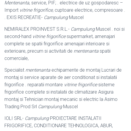
Mentenanta
, service, PIF; . electrice de uz gospodaresc –
Import
vitrine frigorifice
, cuptoare electrice, compresoare .
. EXIS RECREATIE-
Campulung
Muscel
NEMIRALEX PROINVEST S.R.L.-
Campulung
Muscel . noi si
second-hand
vitrine frigorifice
supermarket, amenajari
complete se spatii frigorifice amenajari interioare si
exterioare, precum si activitati de
mentenanta
spatii
comerciale,
Specialist
mentenanta
echipamente de montaj Lucrari de
montaj si service aparate de aer conditionat si instalatii
frigorifice . reparatii montare
vitrine frigorifice
sisteme
frigorifice complete si instalatii de climatizare Asigura
montaj si Tehnician montaj mecanic si electric la Asimo
Trading Prod Srl
Campulung
Muscel
IOLI SRL-
Campulung
PROIECTARE INSTALATII
FRIGORIFICE, CONDITIONARE TEHNOLOGICA, ABUR,