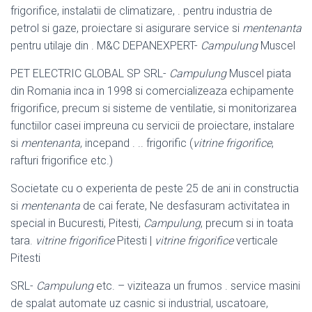
frigorifice, instalatii de climatizare, . pentru industria de
petrol si gaze, proiectare si asigurare service si
mentenanta
pentru utilaje din . M&C DEPANEXPERT-
Campulung
Muscel
PET ELECTRIC GLOBAL SP SRL-
Campulung
Muscel piata
din Romania inca in 1998 si comercializeaza echipamente
frigorifice, precum si sisteme de ventilatie, si monitorizarea
functiilor casei impreuna cu servicii de proiectare, instalare
si
mentenanta
, incepand . .. frigorific (
vitrine frigorifice
,
rafturi frigorifice etc.)
Societate cu o experienta de peste 25 de ani in constructia
si
mentenanta
de cai ferate, Ne desfasuram activitatea in
special in Bucuresti, Pitesti,
Campulung
, precum si in toata
tara.
vitrine frigorifice
Pitesti |
vitrine frigorifice
verticale
Pitesti
SRL-
Campulung
etc. – viziteaza un frumos . service masini
de spalat automate uz casnic si industrial, uscatoare,