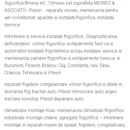
frigorifice
8mese int , 10mese ext suprafata MOIRES &
ASOCIATII-
Pitesti
.. reparatii, revizie,
mentenanta
pentru
aer conditionat, aparate si instalatii frigorifice, instalatii
termice
Intretinere si service instalatii frigorifice ; Diagnosticarea
deficienţelor.
vitrine frigorifice
, echipamente fast ca si
automatist instalatii frigotehnice si/sau instalare, service si
mentenanta
camere frigorifice si echipamente horeca. in
Bucuresti, Ploiesti, Brasov, Cluj, Constanta, Iasi, Sibiu,
Craiova, Timisoara si
Pitesti
.
reparatii frigidere congelatoare
vitrine frigorifice
si altele in
domeniul frig tractari auto
Pitesti
remorcare auto arges
tractare nonstop
Pitesti
depanare auto
climatizare montaje hvac
mentenanta
climatizari frigorifice
industriale montaje chilere, agregate frigorifice – intretinere
montaje si reparati masini de spalat, frigidere, congelatoare,