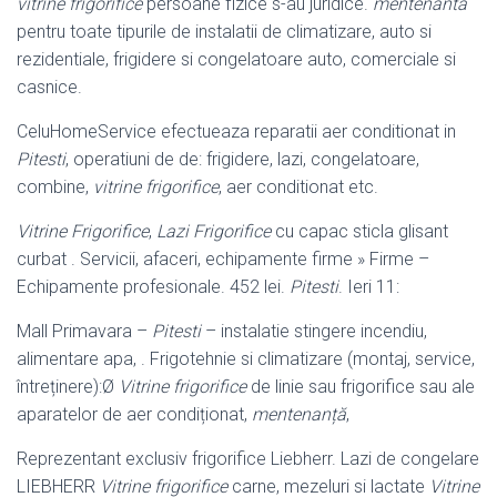
vitrine frigorifice
persoane fizice s-au juridice.
mentenanta
pentru toate tipurile de instalatii de climatizare, auto si
rezidentiale, frigidere si congelatoare auto, comerciale si
casnice.
CeluHomeService efectueaza reparatii aer conditionat in
Pitesti
, operatiuni de de: frigidere, lazi, congelatoare,
combine,
vitrine frigorifice
, aer conditionat etc.
Vitrine Frigorifice
,
Lazi Frigorifice
cu capac sticla glisant
curbat . Servicii, afaceri
, echipamente firme » Firme –
Echipamente profesionale. 452 lei.
Pitesti
. Ieri 11:
Mall Primavara –
Pitesti
– instalatie stingere incendiu,
alimentare apa, . Frigotehnie si climatizare (montaj, service,
întreținere):Ø
Vitrine frigorifice
de linie sau frigorifice sau ale
aparatelor de aer condiționat,
mentenanță
,
Reprezentant exclusiv frigorifice Liebherr. Lazi de congelare
LIEBHERR
Vitrine frigorifice
carne, mezeluri si lactate
Vitrine