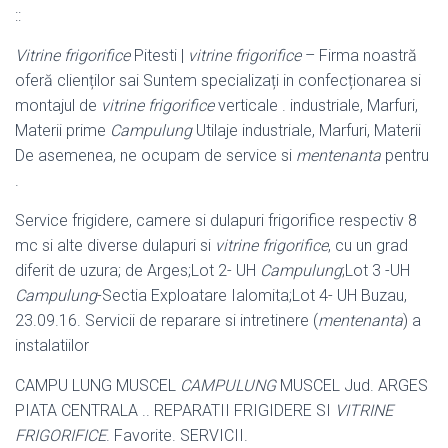
::
Vitrine frigorifice
Pitesti |
vitrine frigorifice
– Firma noastră
oferă clienților sai Suntem specializați in confecționarea si
montajul de
vitrine frigorifice
verticale . industriale, Marfuri,
Materii prime
Campulung
Utilaje industriale, Marfuri, Materii
De asemenea, ne ocupam de service si
mentenanta
pentru
.
Service frigidere, camere si dulapuri frigorifice respectiv 8
mc si alte diverse dulapuri si
vitrine frigorifice
, cu un grad
diferit de uzura; de Arges;Lot 2- UH
Campulung
;Lot 3 -UH
Campulung
-Sectia Exploatare Ialomita;Lot 4- UH Buzau,
23.09.16. Servicii de reparare si intretinere (
mentenanta
) a
instalatiilor
CAMPU LUNG MUSCEL
CAMPULUNG
MUSCEL Jud. ARGES
PIATA CENTRALA .. REPARATII FRIGIDERE SI
VITRINE
FRIGORIFICE
. Favorite. SERVICII.