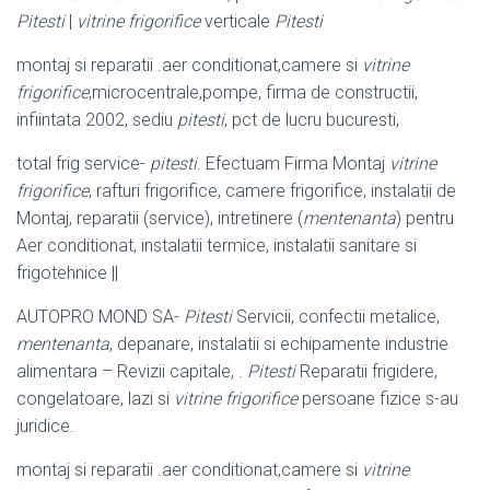
Pitesti
|
vitrine frigorifice
verticale
Pitesti
montaj si reparatii .aer conditionat,camere si
vitrine
frigorifice
,microcentrale,
pompe, firma de constructii,
infiintata 2002, sediu
pitesti
, pct de lucru bucuresti,
total frig service-
pitesti
. Efectuam Firma Montaj
vitrine
frigorifice
, rafturi frigorifice, camere frigorifice, instalatii de
Montaj, reparatii (service), intretinere (
mentenanta
) pentru
Aer conditionat, instalatii termice, instalatii sanitare si
frigotehnice ||
AUTOPRO MOND SA-
Pitesti
Servicii, confectii metalice,
mentenanta
, depanare, instalatii si echipamente industrie
alimentara – Revizii capitale, .
Pitesti
Reparatii frigidere,
congelatoare, lazi si
vitrine frigorifice
persoane fizice s-
au
juridice.
montaj si reparatii .aer conditionat,camere si
vitrine