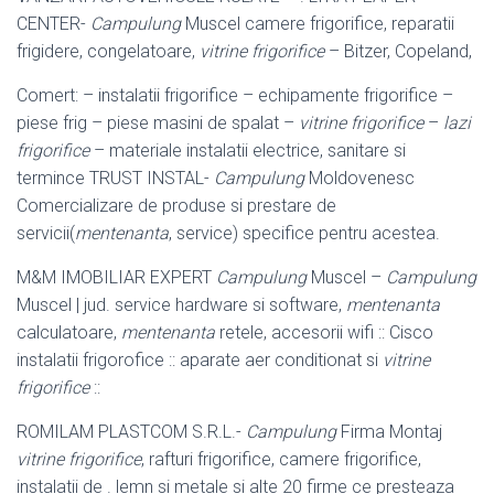
CENTER-
Campulung
Muscel camere frigorifice, reparatii
frigidere, congelatoare,
vitrine frigorifice
– Bitzer, Copeland,
Comert: – instalatii frigorifice – echipamente frigorifice –
piese frig – piese masini de spalat –
vitrine frigorifice
–
lazi
frigorifice
– materiale instalatii electrice, sanitare si
termince TRUST INSTAL-
Campulung
Moldovenesc
Comercializare de produse si prestare de
servicii(
mentenanta
, service) specifice pentru acestea.
M&M IMOBILIAR EXPERT
Campulung
Muscel –
Campulung
Muscel | jud. service hardware si software,
mentenanta
calculatoare,
mentenanta
retele, accesorii wifi :: Cisco
instalatii frigorofice :: aparate aer conditionat si
vitrine
frigorifice
::
ROMILAM PLASTCOM S.R.L.-
Campulung
Firma Montaj
vitrine frigorifice
, rafturi frigorifice, camere frigorifice,
instalatii de . lemn si metale si alte 20 firme ce presteaza