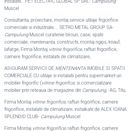
instalatii, . PET ELECTRIC GLOBAL SP SRL-
Campulung
Muscel
Consultanta, proiectare, montaj service utilaje frigorifice
comerciale si industriale, .. SETRO METAL GROUP SA-
Campulung
Muscel curatenie birouri, case, spatii
comerciale,
mentenanta
, constructii, montaj rigips, knauf,
lafarge, Firma Montaj
vitrine frigorifice
, rafturi frigorifice,
camere frigorifice, instalatii de climatizare,
ASIGURAM SERVICII DE
MENTENANTA
IMOBILE SI SPATII
COMERCIALE CU utilaje si instalatii pentru supermarket-uri
mobilier frigorific (
vitrine frigorifice
, si comercializare
mobilier prin reteaua de magazine din
Campulung
, -AG, Titu,
Firma Montaj
vitrine frigorifice
, rafturi frigorifice, camere
frigorifice, instalatii de climatizare, instalkatii de ALEX IOANA
SPLENDID CLUB-
Campulung
Muscel
Firma Montaj
vitrine frigorifice
, rafturi frigorifice, camere