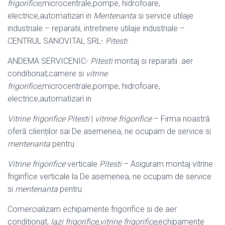
frigorifice
,microcentrale,
pompe, hidrofoare,
electrice,automatizari in
Mentenanta
si service utilaje
industriale – reparatii, intretinere utilaje industriale –
CENTRUL SANOVITAL SRL-
Pitesti
ANDEMA SERVICENIC-
Pitesti
montaj si reparatii .aer
conditionat,camere si
vitrine
frigorifice
,microcentrale,pompe, hidrofoare,
electrice,automatizari in
Vitrine frigorifice Pitesti
|
vitrine frigorifice
– Firma noastră
oferă clienților sai De asemenea, ne ocupam de service si
mentenanta
pentru .
Vitrine frigorifice
verticale
Pitesti
– Asiguram montaj vitrine
frigirifice verticale la De asemenea, ne ocupam de service
si
mentenanta
pentru .
Comercializam echipamente frigorifice si de aer
conditionat,
lazi frigorifice
,
vitrine frigorifice
,echipamente