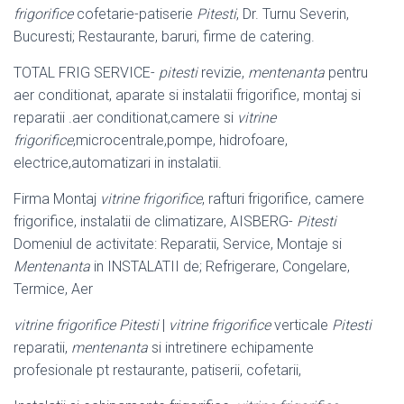
frigorifice
cofetarie-patiserie
Pitesti
, Dr. Turnu Severin,
Bucuresti; Restaurante, baruri, firme de catering.
TOTAL FRIG SERVICE-
pitesti
revizie,
mentenanta
pentru
aer conditionat, aparate si instalatii frigorifice, montaj si
reparatii .aer conditionat,camere si
vitrine
frigorifice
,microcentrale,pompe, hidrofoare,
electrice,automatizari in instalatii.
Firma Montaj
vitrine frigorifice
, rafturi frigorifice, camere
frigorifice, instalatii de climatizare, AISBERG-
Pitesti
Domeniul de activitate: Reparatii, Service, Montaje si
Mentenanta
in INSTALATII de; Refrigerare, Congelare,
Termice, Aer
vitrine frigorifice Pitesti
|
vitrine frigorifice
verticale
Pitesti
reparatii,
mentenanta
si intretinere echipamente
profesionale pt restaurante, patiserii, cofetarii,