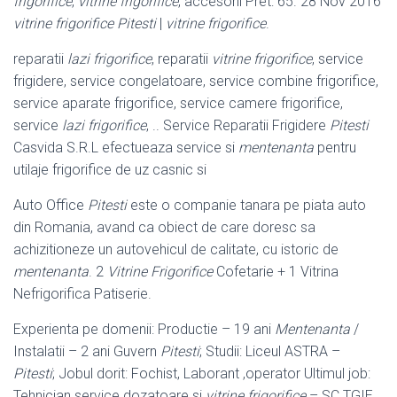
frigorifice
,
vitrine frigorifice
, accesorii Pret: 65. 28 Nov 2016
vitrine frigorifice Pitesti
|
vitrine frigorifice
.
reparatii
lazi frigorifice
, reparatii
vitrine frigorifice
, service
frigidere, service congelatoare, service combine frigorifice,
service aparate frigorifice, service camere frigorifice,
service
lazi frigorifice
, .. Service Reparatii Frigidere
Pitesti
Casvida S.R.L efectueaza service si
mentenanta
pentru
utilaje frigorifice de uz casnic si
Auto Office
Pitesti
este o companie tanara pe piata auto
din Romania, avand ca obiect de care doresc sa
achizitioneze un autovehicul de calitate, cu istoric de
mentenanta
. 2
Vitrine Frigorifice
Cofetarie + 1 Vitrina
Nefrigorifica Patiserie.
Experienta pe domenii: Productie – 19 ani
Mentenanta
/
Instalatii – 2 ani Guvern
Pitesti
; Studii: Liceul ASTRA –
Pitesti
; Jobul dorit: Fochist, Laborant ,operator Ultimul job:
Tehnician service dozatoare si
vitrine frigorifice
– SC TGIE