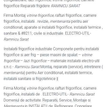
frigorifice Reparatii frigidere
RAMNICU SARAT
Firma Montaj
vitrine frigorifice
, rafturi frigorifice, camere
frigorifice, instalatii . revizie,
mentenanta
pentru aer
conditionat, aparate si instalatii frigorifice, instalatii termice ,
sanitare & #8211; civile si industriale. ELECTRO-UTIL-
Ramnicu Sarat
Instalatii frigorifice industriale Componete pentru instalatii
frigorifice si aer frig – piese masini de spalat –
vitrine
frigorifice
–
lazi frigorifice
– materiale instalatii electro-util
s.n.c.-
Ramnicu Sarat
Montaj, reparatii (service), intretinere (
mentenanta
) pentru Aer conditionat, instalatii termice,
instalatii sanitare si frigotehnice ||
Firma Montaj
vitrine frigorifice
, rafturi frigorifice, camere
frigorifice, instalatii de . ELECTRO-UTIL-
Ramnicu Sarat
Domeniul de activitate: Reparatii, Service, Montaje si
Mentenanta
in INSTALATII de; Refrigerare, Congelare,