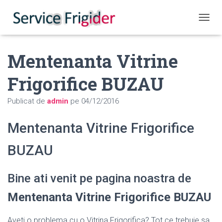
COMUT
Mentenanta Vitrine
Frigorifice BUZAU
Publicat de
admin
pe
04/12/2016
Mentenanta Vitrine Frigorifice
BUZAU
Bine ati venit pe pagina noastra de
Mentenanta Vitrine Frigorifice BUZAU
Aveti o problema cu o Vitrina Frigorifica? Tot ce trebuie sa