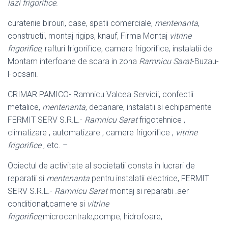
lazi frigorifice
.
curatenie birouri, case, spatii comerciale,
mentenanta
,
constructii, montaj rigips, knauf, Firma Montaj
vitrine
frigorifice
, rafturi frigorifice, camere frigorifice, instalatii de
Montam interfoane de scara in zona
Ramnicu Sarat
-Buzau-
Focsani.
CRIMAR PAMICO- Ramnicu Valcea Servicii, confectii
metalice,
mentenanta
, depanare, instalatii si echipamente
FERMIT SERV S.R.L.-
Ramnicu Sarat
frigotehnice ,
climatizare , automatizare , camere frigorifice ,
vitrine
frigorifice
, etc. –
Obiectul de activitate al societatii consta în lucrari de
reparatii si
mentenanta
pentru instalatii electrice, FERMIT
SERV S.R.L.-
Ramnicu Sarat
montaj si reparatii .aer
conditionat,camere si
vitrine
frigorifice
,microcentrale,pompe, hidrofoare,