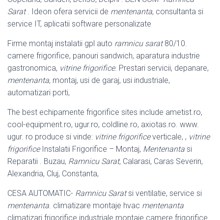
Sarat
. Ideon ofera servicii de
mentenanta
, consultanta si
service IT, aplicatii software personalizate
Firme montaj instalatii gpl auto
ramnicu sarat
80/10.
camere frigorifice, panouri sandwich, aparatura industrie
gastronomica,
vitrine frigorifice
. Prestari servicii, depanare,
mentenanta
, montaj, usi de garaj, usi industriale,
automatizari porti,
The best echipamente frigorifice sites include ametist.ro,
cool-equipment.ro, ugur.
ro, coldline.ro, axiotas.ro. www.
ugur. ro produce si vinde:
vitrine frigorifice
verticale, ,
vitrine
frigorifice
Instalatii Frigorifice – Montaj,
Mentenanta
si
Reparatii . Buzau,
Ramnicu Sarat
, Calarasi, Caras Severin,
Alexandria, Cluj, Constanta,
CESA AUTOMATIC-
Ramnicu Sarat
si ventilatie, service si
mentenanta
. climatizare montaje hvac
mentenanta
climatizari frigorifice industriale montaje camere frigorifice