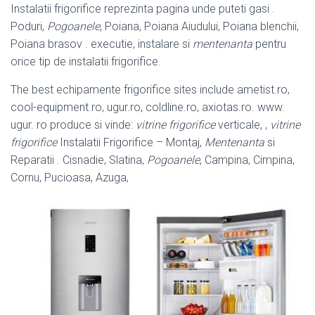
Instalatii frigorifice reprezinta pagina unde puteti gasi .
Poduri,
Pogoanele
, Poiana, Poiana Aiudului, Poiana blenchii,
Poiana brasov . executie, instalare si
mentenanta
pentru
orice tip de instalatii frigorifice.
The best echipamente frigorifice sites include ametist.ro,
cool-equipment.ro, ugur.
ro, coldline.ro, axiotas.ro. www.
ugur. ro produce si vinde:
vitrine frigorifice
verticale, ,
vitrine
frigorifice
Instalatii Frigorifice – Montaj,
Mentenanta
si
Reparatii . Cisnadie, Slatina,
Pogoanele
, Campina, Cimpina,
Cornu, Pucioasa, Azuga,