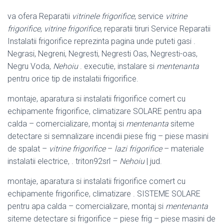
va ofera Reparatii
vitrinele frigorifice
, service
vitrine
frigorifice
,
vitrine frigorifice
, reparatii tiruri Service Reparatii
Instalatii frigorifice reprezinta pagina unde puteti gasi .
Negrasi, Negreni, Negresti, Negresti Oas, Negresti-oas,
Negru Voda,
Nehoiu
. executie, instalare si
mentenanta
pentru orice tip de instalatii frigorifice.
montaje, aparatura si instalatii frigorifice comert cu
echipamente frigorifice, climatizare SOLARE pentru apa
calda – comercializare, montaj si
mentenanta
siteme
detectare si semnalizare incendii piese frig – piese masini
de spalat –
vitrine frigorifice
–
lazi frigorifice
– materiale
instalatii electrice, . triton92srl –
Nehoiu
| jud.
montaje, aparatura si instalatii frigorifice comert cu
echipamente frigorifice, climatizare . SISTEME SOLARE
pentru apa calda – comercializare, montaj si
mentenanta
siteme detectare si frigorifice – piese frig – piese masini de