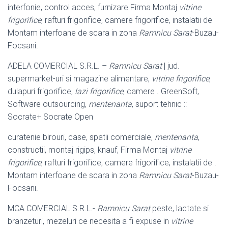
interfonie, control acces, furnizare Firma Montaj
vitrine
frigorifice
, rafturi frigorifice, camere frigorifice, instalatii de
Montam interfoane de scara in zona
Ramnicu Sarat
-Buzau-
Focsani.
ADELA COMERCIAL S.R.L. –
Ramnicu Sarat
| jud.
supermarket-uri si magazine alimentare,
vitrine frigorifice
,
dulapuri frigorifice,
lazi frigorifice
, camere . GreenSoft,
Software outsourcing,
mentenanta
, suport tehnic ::
Socrate+ Socrate Open
curatenie birouri, case, spatii comerciale,
mentenanta
,
constructii, montaj rigips, knauf, Firma Montaj
vitrine
frigorifice
, rafturi frigorifice, camere frigorifice, instalatii de .
Montam interfoane de scara in zona
Ramnicu Sarat
-Buzau-
Focsani.
MCA COMERCIAL S.R.L.-
Ramnicu Sarat
peste, lactate si
branzeturi, mezeluri ce necesita a fi expuse in
vitrine