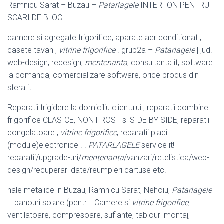
Ramnicu Sarat – Buzau –
Patarlagele
INTERFON PENTRU
SCARI DE BLOC
camere si agregate frigorifice, aparate aer conditionat ,
casete tavan ,
vitrine frigorifice
. grup2a –
Patarlagele
| jud.
web-design, redesign,
mentenanta
, consultanta it, software
la comanda, comercializare software, orice produs din
sfera it.
Reparatii frigidere la domiciliu clientului , reparatii combine
frigorifice CLASICE, NON FROST si SIDE BY SIDE, reparatii
congelatoare ,
vitrine frigorifice
, reparatii placi
(module)electronice . .
PATARLAGELE
service it!
reparatii/upgrade-uri/
mentenanta
/vanzari/retelistica/web-
design/recuperari date/reumpleri cartuse etc.
hale metalice in Buzau, Ramnicu Sarat, Nehoiu,
Patarlagele
– panouri solare (
pentr. . Camere si
vitrine frigorifice
,
ventilatoare, compresoare, suflante, tablouri montaj,