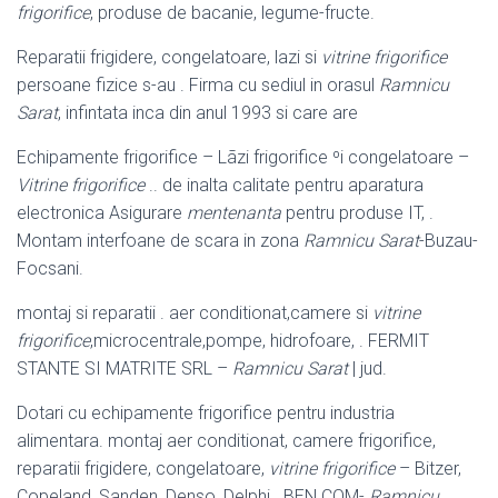
frigorifice
, produse de bacanie, legume-fructe.
Reparatii frigidere, congelatoare, lazi si
vitrine frigorifice
persoane fizice s-au . Firma cu sediul in orasul
Ramnicu
Sarat
, infintata inca din anul 1993 si care are
Echipamente frigorifice – Lãzi frigorifice ºi congelatoare –
Vitrine frigorifice
.. de inalta calitate pentru aparatura
electronica Asigurare
mentenanta
pentru produse IT, .
Montam interfoane de scara in zona
Ramnicu Sarat
-Buzau-
Focsani.
montaj si reparatii . aer conditionat,camere si
vitrine
frigorifice
,microcentrale,
pompe, hidrofoare, . FERMIT
STANTE SI MATRITE SRL –
Ramnicu Sarat
| jud.
Dotari cu echipamente frigorifice pentru industria
alimentara. montaj aer conditionat, camere frigorifice,
reparatii frigidere, congelatoare,
vitrine frigorifice
– Bitzer,
Copeland, Sanden, Denso, Delphi . BEN COM-
Ramnicu