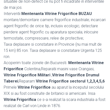
situatiile de non-defect ce nu pot fi incadrate in interventiile
de mai jos.
Interventii
Mentenanta Vitrine Frigorifice BUZAU
:
montare/demontare camere frigorifice industriale; incarcari
agent frigorific de orice tip, inclusiv ecologic; detectare
pierdere agent frigorific cu aparatura speciala; inlocuire
termostate, compresoare, relee de protective;
Taxa deplasare si constatare in Provincie (nu mai mult de
15 km) 85 ron. Taxa deplasare si constatare Urgenta 125
ron.
Acoperim toate zonele din Bucuresti.
Mentenanta Vitrine
Frigorifice
Colentina,Reparatii masini vase Crangasi,
Vitrine Frigorifice Militari
,
Vitrine Frigorifice Drumul
Taberei
,Reparam
Vitrine Frigorifice sectorul 1,2,3,4,5,6
Primele
Vitrine Frigorifice
au aparut la inceputul secolului
XIX si au fost construite de britanici si americani. Insa
Vitrina Frigorifica
ce s-a realizat la scara industriala a fost
realizat de Carl von Linde in 1876.