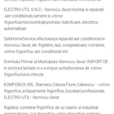
ELECTRO-UTIL S.N.C.-
Ramnicu Sarat
montaj si reparatii
.aer conditionat,
camere si
vitrine
frigorifice
,microcentrale,pompe, hidrofoare, electrice,
automatizari
CeluHomeService efectueaza reparatii aer conditionat in
Ramnicu Sarat
, de: frigidere, lazi, congelatoare, combine,
vitrine frigorifice
, aer conditionat etc.
Domnului Primar al Municipiului
Ramnicu Sarat
. RAPORT DE .
in sectorul lactate ni s-a impus achizitionarea de
vitrine
frigorifice
lucru interzis
KOMPOBOX SRL- Ramnicu Valcea Florin Calinescu –
vitrine
frigorifice
, echipamente frigorifice, bucatarii profesionale,
ELECTRO-UTIL-
Ramnicu Sarat
frigidere; combine frigorifice de uz casnic si industrial;
congelatoare;
lazi frigorifice
;
vitrine frigorifice
; camere