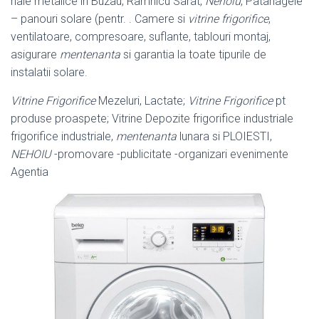
hale metalice in Buzau, Ramnicu Sarat,
Nehoiu
, Patarlagele
– panouri solare (
pentr. . Camere si
vitrine frigorifice
,
ventilatoare, compresoare, suflante, tablouri montaj,
asigurare
mentenanta
si garantia la toate tipurile de
instalatii solare.
Vitrine Frigorifice
Mezeluri, Lactate;
Vitrine Frigorifice
pt
produse proaspete; Vitrine Depozite frigorifice industriale
frigorifice industriale,
mentenanta
lunara si PLOIESTI,
NEHOIU
-promovare -publicitate -organizari evenimente
Agentia