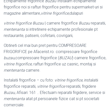
Echipamente frigorifice
Buzau
Instalam echipamente
frigorifice noi si rafturi frigorifice pentru supermarket-uri si
magazine alimentare,
vitrine frigorifice
,
dulapuri
vitrine frigorifice Buzau
| camere frigorifice
Buzau
reparatii,
mentenanta
si intretinere echipamente profesionale pt
restaurante, patiserii, cofetarii, covrigarii,
Obtineti cel mai bun pret pentru COMPRESOARE
FRIGORIFICE pe Afacerist.ro. compresoare frigorifice
buzau
,compresoare frigorifice (
BUZAU
) camere frigorifice,
vitrine frigorifice
, rafturi frigorifice uz casnic, montaj si
mentenanta
camere.
Instalatii frigorifice – cu foto:
vitrine frigorifice
, instalatii
frigorifice reparatii,
vitrine frigorifice
reparatii, frigidere
Buzau
, Afisari: 161 .. Efectuam reparatii frigidere, service si
mentenanta
atat pt.persoanele fizice cat si pt societati
comerciale.