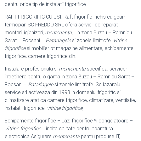
pentru orice tip de instalatii frigorifice.
RAFT FRIGORIFIC CU USI, Raft frigorific inchis cu geam
termopan SC FREDDO SRL ofera servicii de reparatii,
montari, igienizari,
mentenanta
, . in zona Buzau – Ramnicu
Sarat – Focsani –
Patarlagele
si zonele limitrofe.
vitrine
frigorifice
si mobilier pt magazine alimentare, echipamente
frigorifice, camere frigorifice din.
Instalare profesionala si
mentenanta
specifica, service-
intretinere pentru o gama in zona Buzau – Ramnicu Sarat –
Focsani –
Patarlagele
si zonele limitrofe. Sc lazaroiu
service srl activeaza din 1998 in domeniul frigorific si
climatizare atat ca camere frigorifice, climatizare, ventilatie,
instalatii frigorifice,
vitrine frigorifice
,
Echipamente frigorifice – Lãzi frigorifice ºi congelatoare –
Vitrine frigorifice
.. inalta calitate pentru aparatura
electronica Asigurare
mentenanta
pentru produse IT, .