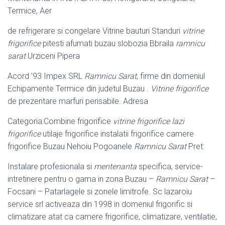
Termice, Aer
de refrigerare si congelare Vitrine bauturi Standuri
vitrine
frigorifice
pitesti afumati buzau slobozia Bbraila
ramnicu
sarat
Urziceni Pipera
Acord ’93 Impex SRL
Ramnicu Sarat
, firme din domeniul
Echipamente Termice din judetul Buzau .
Vitrine frigorifice
de prezentare marfuri perisabile. Adresa
Categoria:Combine frigorifice
vitrine frigorifice lazi
frigorifice
utilaje frigorifice instalatii frigorifice camere
frigorifice Buzau Nehoiu Pogoanele
Ramnicu Sarat
Pret:
Instalare profesionala si
mentenanta
specifica, service-
intretinere pentru o gama in zona Buzau –
Ramnicu Sarat
–
Focsani – Patarlagele si zonele limitrofe. Sc lazaroiu
service srl activeaza din 1998 in domeniul frigorific si
climatizare atat ca camere frigorifice, climatizare, ventilatie,