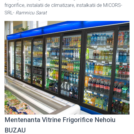
frigorifice, instalatii de climatizare, instalkatii de MICORS-
SRL-
Ramnicu Sarat
Mentenanta Vitrine Frigorifice Nehoiu
BUZAU