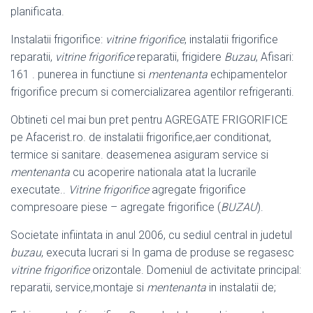
planificata.
Instalatii frigorifice:
vitrine frigorifice
, instalatii frigorifice
reparatii,
vitrine frigorifice
reparatii, frigidere
Buzau
, Afisari:
161 . punerea in functiune si
mentenanta
echipamentelor
frigorifice precum si comercializarea agentilor refrigeranti.
Obtineti cel mai bun pret pentru AGREGATE FRIGORIFICE
pe Afacerist.ro. de instalatii frigorifice,aer conditionat,
termice si sanitare. deasemenea asiguram service si
mentenanta
cu acoperire nationala atat la lucrarile
executate..
Vitrine frigorifice
agregate frigorifice
compresoare piese – agregate frigorifice (
BUZAU
)
.
Societate infiintata in anul 2006, cu sediul central in judetul
buzau
, executa lucrari si In gama de produse se regasesc
vitrine frigorifice
orizontale. Domeniul de activitate principal:
reparatii, service,montaje si
mentenanta
in instalatii de;