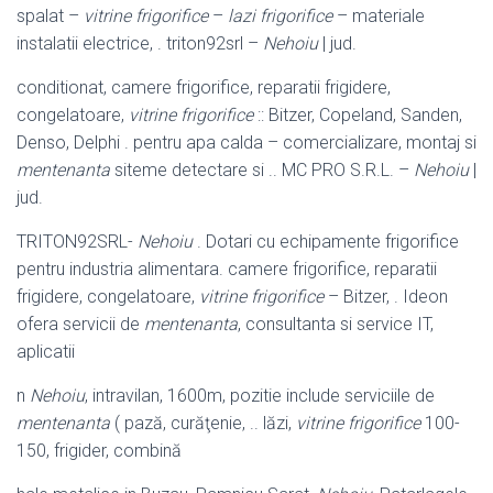
spalat –
vitrine frigorifice
–
lazi frigorifice
– materiale
instalatii electrice, . triton92srl –
Nehoiu
| jud.
conditionat, camere frigorifice, reparatii frigidere,
congelatoare,
vitrine frigorifice
:: Bitzer, Copeland, Sanden,
Denso, Delphi . pentru apa calda – comercializare, montaj si
mentenanta
siteme detectare si .. MC PRO S.R.L. –
Nehoiu
|
jud.
TRITON92SRL-
Nehoiu
. Dotari cu echipamente frigorifice
pentru industria alimentara. camere frigorifice, reparatii
frigidere, congelatoare,
vitrine frigorifice
– Bitzer, . Ideon
ofera servicii de
mentenanta
, consultanta si service IT,
aplicatii
n
Nehoiu
, intravilan, 1600m, pozitie include serviciile de
mentenanta
( pază, curăţenie, .. lăzi,
vitrine frigorifice
100-
150, frigider, combină