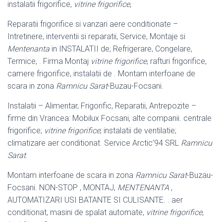
instalatii frigorifice,
vitrine frigorifice
,
Reparatii frigorifice si vanzari aere conditionate –
Intretinere, interventii si reparatii
, Service, Montaje si
Mentenanta
in INSTALATII de; Refrigerare, Congelare,
Termice, . Firma Montaj
vitrine frigorifice
, rafturi frigorifice,
camere frigorifice, instalatii de . Montam interfoane de
scara in zona
Ramnicu Sarat
-Buzau-
Focsani.
Instalatii – Alimentar, Frigorific, Reparatii, Antrepozite –
firme din Vrancea: Mobilux Focsani, alte companii. centrale
frigorifice;
vitrine frigorifice
; instalatii de ventilatie;
climatizare aer conditionat. Service Arctic’94 SRL
Ramnicu
Sarat
.
Montam interfoane de scara in zona
Ramnicu Sarat
-Buzau-
Focsani. NON-
STOP , MONTAJ,
MENTENANTA
,
AUTOMATIZARI USI BATANTE SI CULISANTE. . aer
conditionat, masini de spalat automate,
vitrine frigorifice
,