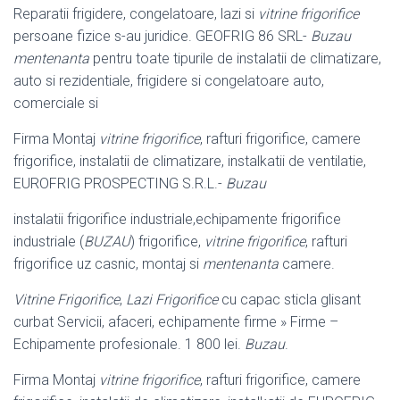
Reparatii frigidere, congelatoare, lazi si
vitrine frigorifice
persoane fizice s-au juridice. GEOFRIG 86 SRL-
Buzau
mentenanta
pentru toate tipurile de instalatii de climatizare,
auto si rezidentiale, frigidere si congelatoare auto,
comerciale si
Firma Montaj
vitrine frigorifice
, rafturi frigorifice, camere
frigorifice, instalatii de climatizare, instalkatii de ventilatie,
EUROFRIG PROSPECTING S.R.L.-
Buzau
instalatii frigorifice industriale,echipamente frigorifice
industriale (
BUZAU
) frigorifice,
vitrine frigorifice
, rafturi
frigorifice uz casnic, montaj si
mentenanta
camere.
Vitrine Frigorifice
,
Lazi Frigorifice
cu capac sticla glisant
curbat Servicii, afaceri, echipamente firme » Firme –
Echipamente profesionale. 1 800 lei.
Buzau
.
Firma Montaj
vitrine frigorifice
, rafturi frigorifice, camere