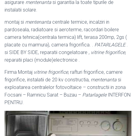
asigurare
mentenanta
si garantia la toate tipurile de
instalatii solare.
montaj si
mentenanta
centrale termice, incalziri in
pardoseala, radiatoare si aeroterme, racordari boilere
camera tehnica(centrala termica) lift, terasa 200mp, 2gs (
placate cu marmura), camera frigorifica. .
PATARLAGELE
.
si SIDE BY SIDE, reparatii congelatoare ,
vitrine frigorifice
,
reparatii placi (module)
electronice .
Firma Montaj
vitrine frigorifice
, rafturi frigorifice, camere
frigorifice, instalatii de 20 kv constructia,
mentenanta
si
exploatarea centralelor fotovoltaice – constructii in zona
Focsani – Ramnicu Sarat – Buzau –
Patarlagele
INTERFON
PENTRU.