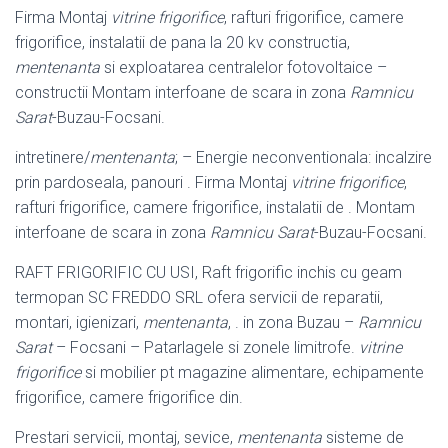
Firma Montaj
vitrine frigorifice
, rafturi frigorifice, camere
frigorifice, instalatii de pana la 20 kv constructia,
mentenanta
si exploatarea centralelor fotovoltaice –
constructii Montam interfoane de scara in zona
Ramnicu
Sarat
-Buzau-Focsani.
intretinere/
mentenanta
; – Energie neconventionala: incalzire
prin pardoseala, panouri . Firma Montaj
vitrine frigorifice
,
rafturi frigorifice, camere frigorifice, instalatii de . Montam
interfoane de scara in zona
Ramnicu Sarat
-Buzau-
Focsani.
RAFT FRIGORIFIC CU USI, Raft frigorific inchis cu geam
termopan SC FREDDO SRL ofera servicii de reparatii,
montari, igienizari,
mentenanta
, . in zona Buzau –
Ramnicu
Sarat
– Focsani – Patarlagele si zonele limitrofe.
vitrine
frigorifice
si mobilier pt magazine alimentare, echipamente
frigorifice, camere frigorifice din.
Prestari servicii, montaj, sevice,
mentenanta
sisteme de