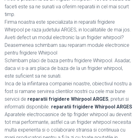
faceti este sa ne sunati va oferim reparatii in cel mai scurt
timp.
Firma noastra este specializata in reparatii frigidere
Whirpool pe raza judetului ARGES, in localitatiile de mai jos.
Aveti defect un modul electronic la un frigider whirpool?
Deasemenea schimbam sau reparam module electronice
pentru frigidere Whirpool
Schimbam placi de baza pentru frigidere Whirpool. Asadar,
daca vi s-a ars placa de baza de la un frigider whirpool,
este suficient sa ne sunati.
Inca de la infiintarea companiei noastre, obiectivul nostru a
fost si ramane servirea clientilor nostrii cu cele mai bune
servicii de
reparatii frigidere Whirpool ARGES
, preturi si
informatii disponibile.
reparatii frigidere Whirpool ARGES
Aparatele electrocasnice de tip frigider whirpool au devenit
tot mai performante, astfel ca un frigider whirpool necesita
multa experienta si o colaborare stransa si continuua cu
marii producatori pentru a fi la zi cu toate noutatile in