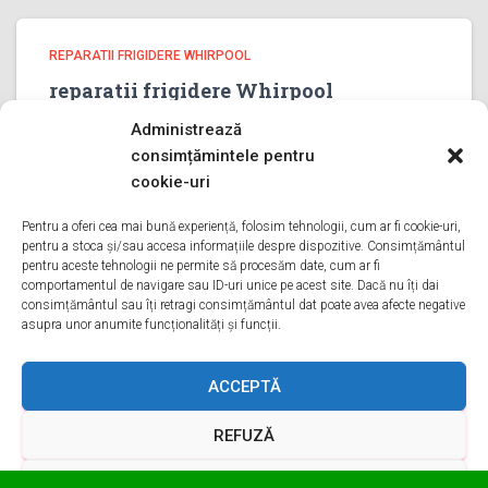
REPARATII FRIGIDERE WHIRPOOL
reparatii frigidere Whirpool
PRAHOVA
Administrează
reparatii frigidere Whirpool PRAHOVA Bine ati venit pe
consimțămintele pentru
pagina noastra de reparatii frigidere Whirpool PRAHOVA
cookie-uri
Aveti o problema cu un frigider whirpool? Tot ce trebuie
sa faceti este sa ne sunati va oferim reparatii in
Pentru a oferi cea mai bună experiență, folosim tehnologii, cum ar fi cookie-uri,
pentru a stoca și/sau accesa informațiile despre dispozitive. Consimțământul
Citește mai mult
pentru aceste tehnologii ne permite să procesăm date, cum ar fi
comportamentul de navigare sau ID-uri unice pe acest site. Dacă nu îți dai
consimțământul sau îți retragi consimțământul dat poate avea afecte negative
asupra unor anumite funcționalități și funcții.
ACASA
DESPRE NOI
SERVICII
ACOPERIRE
ACCEPTĂ
REFUZĂ
CONTACT
GDPR
TERMENI ȘI CONDIȚII
VEZI PREFERINȚELE
Hestia | Proiectată de
ThemeIsle