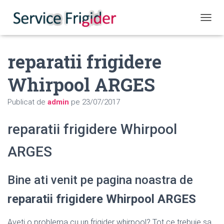
COMUT
reparatii frigidere
Whirpool ARGES
Publicat de
admin
pe
23/07/2017
reparatii frigidere Whirpool
ARGES
Bine ati venit pe pagina noastra de
reparatii frigidere Whirpool ARGES
Aveti o problema cu un frigider whirpool? Tot ce trebuie sa