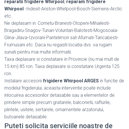
reparatii frigidere Whirpool
,
reparam frigidere
Whirpool
-Indesit-Ariston-Whirlpool-Bosch-Siemens-Arctic
etc..
Ne deplasam in: Cornetu-Branesti-Otopeni-Mihailesti-
Bragadiru-Snagov-Tunari-Voluntari-Balotesti-Mogosoaia-
Glina-Jilava-Izvorani-Pantelimon sat-Afumati-Tancabesti-
Frumusani etc. Daca nu regasiti locatia dvs. va rugam
sunati pentru mai multe informatii.
Taxa deplasare si constatare in Provincie (nu mai mult de
15 km) 85 ron. Taxa deplasare si constatare Urgenta 125
ron.
Instalare accesorii
frigidere Whirpool ARGES
in functie de
modelul frigiderului, aceasta interventie poate include
inlocuirea accesoriilor detasabile sau a elementelor de
prindere simple precum gratarele, balconetii, rafturile,
plintele, usitele, sertarele, ornamentele arzatorului,
butoanele detasabile.
Puteti solicita serviciile noastre de