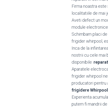
Firma noastra este s
localitatiile de mai j
Aveti defect un mo
module electronice 
Schimbam placi de b
frigider whirpool, es
Inca de la infiintar
nostrii cu cele mai 
disponibile.
reparat
Aparatele electroca
frigider whirpool n
producatori pentru a 
frigidere Whirpoo
Experienta acumulata
putem fi mandrii de 