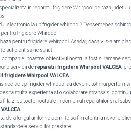
pecializata in reparatii frigidere Whirpool pe raza judetulu
os.
dul electronic la un frigider whirpool? Deasemenea schi
pentru frigidere Whirpool
aza pentru frigidere Whirpool. Asadar, daca vi s-a ars plac
te suficient sa ne sunati.
ea companiei noastre, obiectivul nostru a fost si ramane serv
bune servicii de
reparatii frigidere Whirpool VALCEA
, pr
ii frigidere Whirpool VALCEA
snice de tip frigider whirpool au devenit tot mai performan
ecesita multa experienta si o colaborare stransa si continuu
fi la zi cu toate noutatile in domeniul reparatiilor si al subs
l VALCEA
 de-a lungul anilor ne permite sa fim atenti la nevoile client
standardele serviciilor prestate.