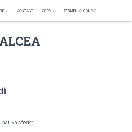
IRE
CONTACT
GDPR
TERMENI ȘI CONDIȚII
 VALCEA
ii
unati va oferim