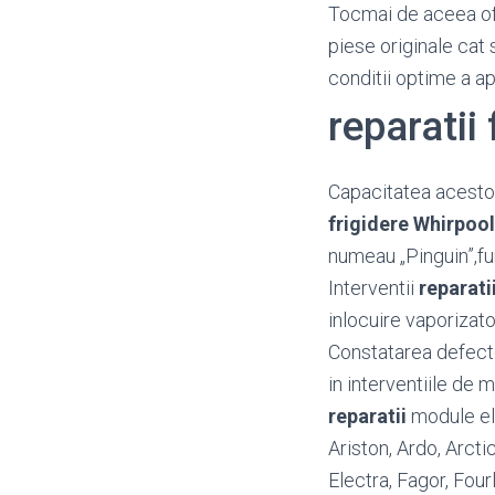
Tocmai de aceea o
piese originale cat 
conditii optime a a
reparatii
Capacitatea acestora
frigidere Whirpool
numeau „Pinguin”,fu
Interventii
reparati
inlocuire vaporizato
Constatarea defectel
in interventiile de m
reparatii
module ele
Ariston, Ardo, Arct
Electra, Fagor, Four