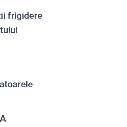
ii frigidere
tului
atoarele
EA