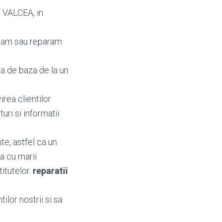
i VALCEA, in
mbam sau reparam
a de baza de la un
irea clientilor
eturi si informatii
te, astfel ca un
a cu marii
titutelor.
reparatii
ilor nostrii si sa