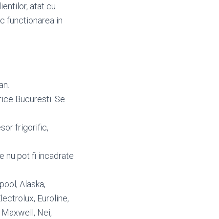
entilor, atat cu
oc functionarea in
an.
rice Bucuresti. Se
or frigorific,
e nu pot fi incadrate
lpool, Alaska,
ectrolux, Euroline,
, Maxwell, Nei,