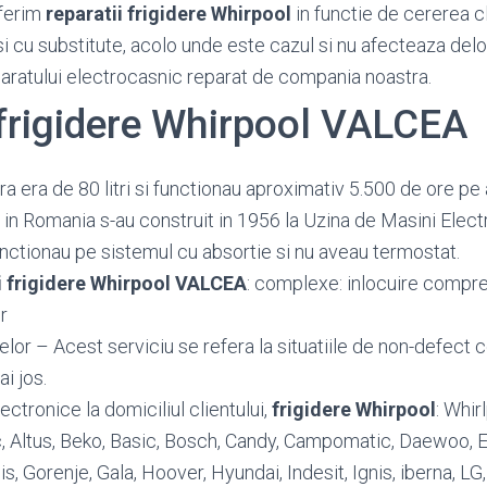
ferim
reparatii frigidere Whirpool
in functie de cererea cli
si cu substitute, acolo unde este cazul si nu afecteaza del
paratului electrocasnic reparat de compania noastra.
 frigidere Whirpool VALCEA
 era de 80 litri si functionau aproximativ 5.500 de ore pe 
in Romania s-au construit in 1956 la Uzina de Masini Elect
nctionau pe sistemul cu absortie si nu aveau termostat.
i frigidere Whirpool VALCEA
: complexe: inlocuire compres
r
or – Acest serviciu se refera la situatiile de non-defect c
ai jos.
ctronice la domiciliul clientului,
frigidere Whirpool
: Whir
ic, Altus, Beko, Basic, Bosch, Candy, Campomatic, Daewoo, El
lis, Gorenje, Gala, Hoover, Hyundai, Indesit, Ignis, iberna, LG