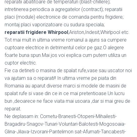
reparatii abatitoare de temperaturi (blast-chillere);
intretinerea periodica a agregatelor (contract); reparatii
placi (module) electronice de comanda pentru frigidere;
montaj placi vaporizatoare cu sudura speciala;
reparatii frigidere Whirpool
,Ariston,Indesit,Whirlpool etc.
Tot mai mult in ultima vreme romanul a ajuns sa cumpere
cuptoare electrice in detrimentul celor pe gaz.O alegere
foarte buna spun.Mai jos voi explica cum putem utiliza un
cuptor electric.
Fie ca detineti o masina de spalat rufe,vase sau uscator noi
va ajutam sa o reparati!! In ultima vreme pe piata din
Romania au aparut diverse marci si modele de masini de
spalat rufe si vase din ce in ce mai pretentioase.Un lucru
bun ,deoarece ne face viata mai usoara ,dar si mai greu de
reparat.
Ne deplasam in: Cornetu-Branesti-Otopeni-Mihailesti-
Bragadiru-Snagov-Tunari-Voluntari-Balotesti-Mogosoaia-
Glina-Jilava-Izvorani-Pantelimon sat-Afumati-Tancabesti-