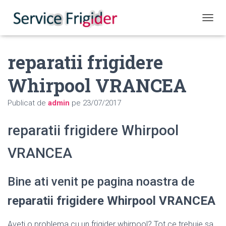
COMUT
reparatii frigidere
Whirpool VRANCEA
Publicat de
admin
pe
23/07/2017
reparatii frigidere Whirpool
VRANCEA
Bine ati venit pe pagina noastra de
reparatii frigidere Whirpool VRANCEA
Aveti o problema cu un frigider whirpool? Tot ce trebuie sa