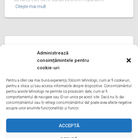
Citește mai mult
REPARATII FRIGIDERE WHIRPOOL
Administrează
reparatii frigidere Whirpool ILFOV
consimțămintele pentru
reparatii frigidere Whirpool ILFOV Bine ati venit pe pagina
cookie-uri
noastra de reparatii frigidere Whirpool ILFOV Aveti o
problema cu un frigider whirpool? Tot ce trebuie sa faceti
Pentru a oferi cea mai bună experiență, folosim tehnologii, cum ar fi cookie-uri,
pentru a stoca și/sau accesa informațiile despre dispozitive. Consimțământul
este sa ne sunati va oferim reparatii in
Citește mai mult
pentru aceste tehnologii ne permite să procesăm date, cum ar fi
comportamentul de navigare sau ID-uri unice pe acest site. Dacă nu îți dai
consimțământul sau îți retragi consimțământul dat poate avea afecte negative
asupra unor anumite funcționalități și funcții.
ACASA
DESPRE NOI
SERVICII
ACOPERIRE
ACCEPTĂ