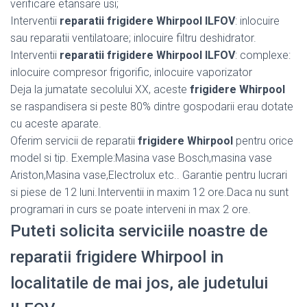
verificare etansare usi;
Interventii
reparatii frigidere Whirpool ILFOV
: inlocuire
sau reparatii ventilatoare; inlocuire filtru deshidrator.
Interventii
reparatii frigidere Whirpool ILFOV
: complexe:
inlocuire compresor frigorific, inlocuire vaporizator
Deja la jumatate secolului XX, aceste
frigidere Whirpool
se raspandisera si peste 80% dintre gospodarii erau dotate
cu aceste aparate.
Oferim servicii de reparatii
frigidere Whirpool
pentru orice
model si tip. Exemple:Masina vase Bosch,masina vase
Ariston,Masina vase,Electrolux etc.. Garantie pentru lucrari
si piese de 12 luni.Interventii in maxim 12 ore.Daca nu sunt
programari in curs se poate interveni in max 2 ore.
Puteti solicita serviciile noastre de
reparatii frigidere Whirpool in
localitatile de mai jos, ale judetului