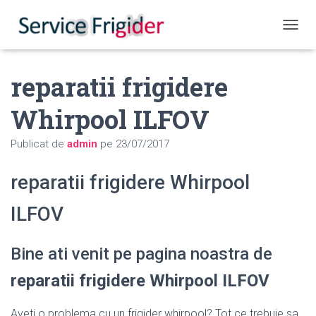
COMUT
reparatii frigidere
Whirpool ILFOV
Publicat de
admin
pe
23/07/2017
reparatii frigidere Whirpool
ILFOV
Bine ati venit pe pagina noastra de
reparatii frigidere Whirpool ILFOV
Aveti o problema cu un frigider whirpool? Tot ce trebuie sa