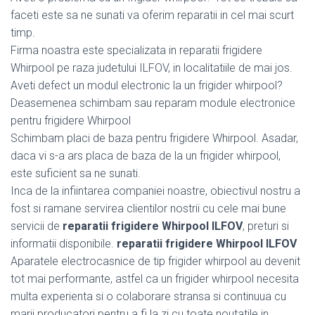
faceti este sa ne sunati va oferim reparatii in cel mai scurt
timp.
Firma noastra este specializata in reparatii frigidere
Whirpool pe raza judetului ILFOV, in localitatiile de mai jos.
Aveti defect un modul electronic la un frigider whirpool?
Deasemenea schimbam sau reparam module electronice
pentru frigidere Whirpool
Schimbam placi de baza pentru frigidere Whirpool. Asadar,
daca vi s-a ars placa de baza de la un frigider whirpool,
este suficient sa ne sunati.
Inca de la infiintarea companiei noastre, obiectivul nostru a
fost si ramane servirea clientilor nostrii cu cele mai bune
servicii de
reparatii frigidere Whirpool ILFOV
, preturi si
informatii disponibile.
reparatii frigidere Whirpool ILFOV
Aparatele electrocasnice de tip frigider whirpool au devenit
tot mai performante, astfel ca un frigider whirpool necesita
multa experienta si o colaborare stransa si continuua cu
marii producatori pentru a fi la zi cu toate noutatile in