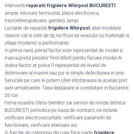
Interventii
reparatii frigidere Whirpool BUCURESTI
:
simple: inlocuire termostat, placa electronica,
microintrerupatoare, garnituri, lampi
Lucrarile de reparatii
frigidere Whirpool
, atat modelele
clasice cat si cele de tip no-frost se executa cu materiale si
utilaje moderne si performante.
In primul rand, primul factor este reprezentat de model si
marca,pretul pieselor fiind diferit pentru fiecare model.Al
doilea factor ar putea fi reprezentat de nivelul de
deteriorare al masinii sau pur si simplu defectiunea in sine.
Serviciile pe care le putem oferi intotdeauna la acelasi pret
sunt urmatoarele: Taxa deplasare si constatare in Bucuresti
55 ron .
Firma noastra ofera clientilor sai servicii de revizie tehnica
BUCURESTI periodica pe baza de contract, ce include:
verificare electrosecuritate; verificare parametri de
functionare; verificare etansare usi;
In functie de categoria din care face parte
frigidere