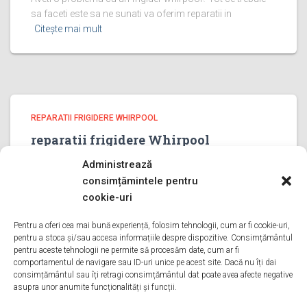
sa faceti este sa ne sunati va oferim reparatii in
Citește mai mult
REPARATII FRIGIDERE WHIRPOOL
reparatii frigidere Whirpool
PRAHOVA
Administrează
reparatii frigidere Whirpool PRAHOVA Bine ati venit pe
consimțămintele pentru
pagina noastra de reparatii frigidere Whirpool PRAHOVA
cookie-uri
Aveti o problema cu un frigider whirpool? Tot ce trebuie
sa faceti este sa ne sunati va oferim reparatii in
Pentru a oferi cea mai bună experiență, folosim tehnologii, cum ar fi cookie-uri,
pentru a stoca și/sau accesa informațiile despre dispozitive. Consimțământul
Citește mai mult
pentru aceste tehnologii ne permite să procesăm date, cum ar fi
comportamentul de navigare sau ID-uri unice pe acest site. Dacă nu îți dai
consimțământul sau îți retragi consimțământul dat poate avea afecte negative
asupra unor anumite funcționalități și funcții.