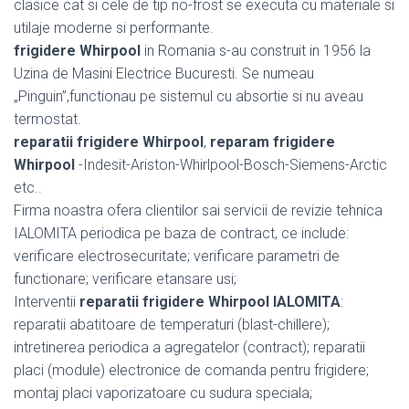
clasice cat si cele de tip no-frost se executa cu materiale si
utilaje moderne si performante.
frigidere Whirpool
in Romania s-au construit in 1956 la
Uzina de Masini Electrice Bucuresti. Se numeau
„Pinguin”,functionau pe sistemul cu absortie si nu aveau
termostat.
reparatii frigidere Whirpool
,
reparam frigidere
Whirpool
-Indesit-Ariston-Whirlpool-Bosch-Siemens-Arctic
etc..
Firma noastra ofera clientilor sai servicii de revizie tehnica
IALOMITA periodica pe baza de contract, ce include:
verificare electrosecuritate; verificare parametri de
functionare; verificare etansare usi;
Interventii
reparatii frigidere Whirpool IALOMITA
:
reparatii abatitoare de temperaturi (blast-chillere);
intretinerea periodica a agregatelor (contract); reparatii
placi (module) electronice de comanda pentru frigidere;
montaj placi vaporizatoare cu sudura speciala;