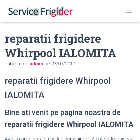
COMUT
reparatii frigidere
Whirpool IALOMITA
Publicat de
admin
pe
23/07/2017
reparatii frigidere Whirpool
IALOMITA
Bine ati venit pe pagina noastra de
reparatii frigidere Whirpool IALOMITA
Aveti o problema cu un frigider whirpool? Tot ce trebuie sa