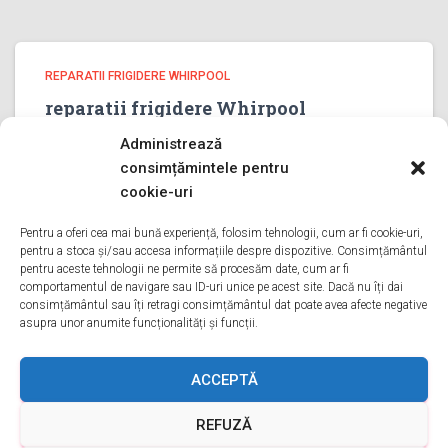
REPARATII FRIGIDERE WHIRPOOL
reparatii frigidere Whirpool
PRAHOVA
Administrează
reparatii frigidere Whirpool PRAHOVA Bine ati venit pe
consimțămintele pentru
pagina noastra de reparatii frigidere Whirpool PRAHOVA
cookie-uri
Aveti o problema cu un frigider whirpool? Tot ce trebuie
sa faceti este sa ne sunati va oferim reparatii in
Pentru a oferi cea mai bună experiență, folosim tehnologii, cum ar fi cookie-uri,
pentru a stoca și/sau accesa informațiile despre dispozitive. Consimțământul
Citește mai mult
pentru aceste tehnologii ne permite să procesăm date, cum ar fi
comportamentul de navigare sau ID-uri unice pe acest site. Dacă nu îți dai
consimțământul sau îți retragi consimțământul dat poate avea afecte negative
asupra unor anumite funcționalități și funcții.
ACASA
DESPRE NOI
SERVICII
ACOPERIRE
ACCEPTĂ
REFUZĂ
CONTACT
GDPR
TERMENI ȘI CONDIȚII