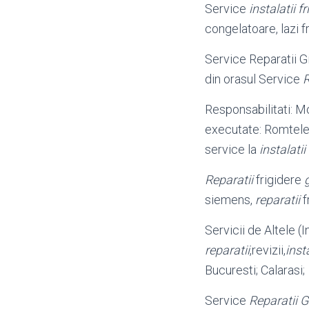
Service
instalatii fr
congelatoare, lazi fr
Service Reparatii G
din orasul Service
R
Responsabilitati: Mo
executate: Romtele
service la
instalatii
Reparatii
frigidere
siemens,
reparatii
f
Servicii de Altele (I
reparatii
,revizii,
insta
Bucuresti; Calarasi;
Service
Reparatii G