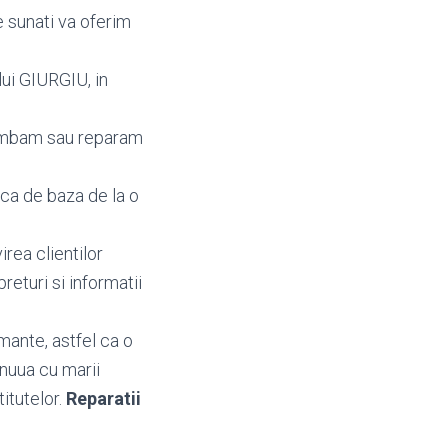
e sunati va oferim
lui GIURGIU, in
himbam sau reparam
aca de baza de la o
irea clientilor
 preturi si informatii
mante, astfel ca o
inuua cu marii
titutelor.
Reparatii