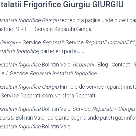
stalatii Frigorifice Giurgiu GIURGIU
stalatii frigorifice Giurgiu
reprezinta pagina unde puteti gas
struct S.R.L. – Service Reparatii Giurgiu.
e Giurgiu
– Service
Reparatii
. Service
Reparatii Instalatii fri
talatii frigorifice
, partenerii portalului
stalatii frigorifice
Bolintin Vale.
Reparatii
· Blog · Contact ·
ale /. Service
Reparatii Instalatii frigorifice
stalatii frigorifice Giurgiu
Firmele de service-reparatii instala
i Service-Reparatii.com, va ofera Reparatii
stalatii frigorifice
Bolintin Vale. Service
Reparatii
/
Giurgiu
paratii
Bolintin Vale reprezinta pagina unde puteti gasi inf
stalatii frigorifice
Bolintin Vale