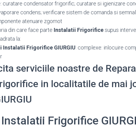
: curatare condensator frigorific; curatare si igienizare c
vaporare condens; verificare sistem de comanda si semnali
omponente atenuare zgomot
oria din care face parte
Instalatii Frigorifice
supus interve
adrata la:
i Instalatii Frigorifice GIURGIU
: complexe: inlocuire comp
r
cita serviciile noastre de Repara
rigorifice in localitatile de mai j
GIURGIU
 Instalatii Frigorifice GIURG