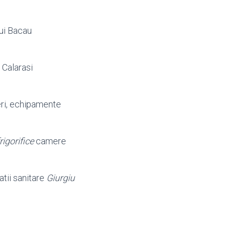
ui Bacau
 Calarasi
aceri, echipamente
frigorifice
camere
atii sanitare
Giurgiu