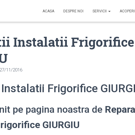
ACASA
DESPRE NOI
SERVICII
ACOPER
i Instalatii Frigorifice
IU
27/11/2016
 Instalatii Frigorifice GIURG
enit pe pagina noastra de
Repara
 Frigorifice GIURGIU