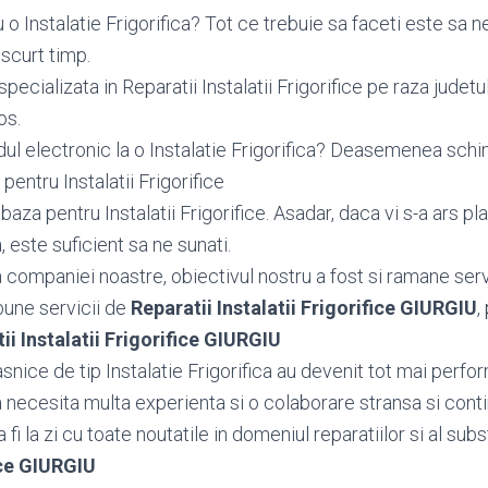
o Instalatie Frigorifica? Tot ce trebuie sa faceti este sa n
scurt timp.
pecializata in Reparatii Instalatii Frigorifice pe raza judetu
os.
dul electronic la o Instalatie Frigorifica? Deasemenea sc
entru Instalatii Frigorifice
za pentru Instalatii Frigorifice. Asadar, daca vi s-a ars pl
a, este suficient sa ne sunati.
ea companiei noastre, obiectivul nostru a fost si ramane serv
bune servicii de
Reparatii Instalatii Frigorifice GIURGIU
,
ii Instalatii Frigorifice GIURGIU
nice de tip Instalatie Frigorifica au devenit tot mai perfor
ca necesita multa experienta si o colaborare stransa si cont
fi la zi cu toate noutatile in domeniul reparatiilor si al subs
fice GIURGIU