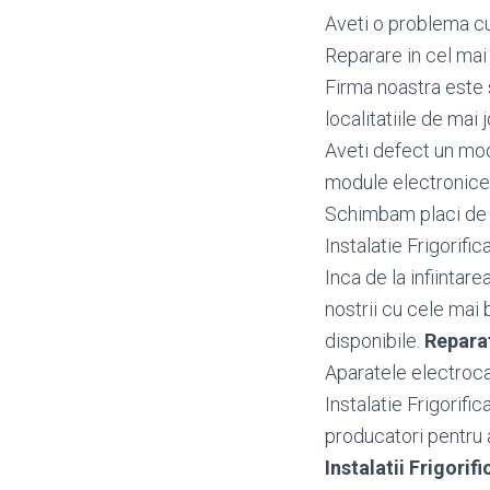
Aveti o problema cu 
Reparare in cel mai 
Firma noastra este s
localitatiile de mai j
Aveti defect un mo
module electronice p
Schimbam placi de ba
Instalatie Frigorific
Inca de la infiintar
nostrii cu cele mai 
disponibile.
Reparat
Aparatele electrocas
Instalatie Frigorifi
producatori pentru a 
Instalatii Frigori