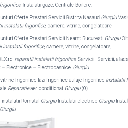
frigorifice
, Instalatii gaze, Centrale-Boilere,
unturi Oferte Prestari Servicii Bistrita Nasaud
Giurgiu
Vasl
i instalatii frigorifice
, camere, vitrine, congelatoare,
nunturi Oferte Prestari Servicii Neamt Bucuresti
Giurgiu
Olt
i instalatii frigorifice
, camere, vitrine, congelatoare,
OLX.ro.
reparatii instalatii frigorifice
. Servicii . Servicii, af
– Electronice – Electrocasnice.
Giurgiu
.
trine frigorifice lazi frigorifice utilaje frigorifice
instalatii 
Vale
Reparatie
aer conditionat
Giurgiu
(0).
nstalatii Romstal
Giurgiu
Instalatii electrice
Giurgiu
Instal
e Giurgiu
.