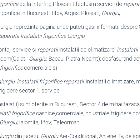
igorifice
de la Interfrig Ploiesti Efectuam servicii de
reparat
igorifice in Bucuresti, Ilfov, Arges, Ploiesti,
Giurgiu
,
iurgiu reprezinta pagina unde puteti gasi informatii despre
eparatii Instalatii frigorifice Giurgiu
.
ntaj, service si
reparatii
instalatii de climatizare,
instalatii 
com(Galati,
Giurgiu
, Bacau, Piatra-Neamt
); desfasurand act
 frigorifice
comerciale si
giurgiu
:
instalatii frigorifice reparatii
, instalatii climatizare,
rigidere sector 1, service
nstalatii) sunt oferite in Bucuresti, Sector 4 de mihai fazaca
latii frigorifice
casnice,comerciale,industriale[frigidere,
con
Giurgiu
; Ialomita; Ilfov; Teleorman.
iurgiu
din judetul
Giurgiu
Aer-Conditionat, Antene Tv, de spal