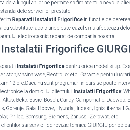
 de-a lungul anilor ne permite sa fim atenti la nevoile client
standardele serviciilor prestate.
ferim
Reparatii Instalatii Frigorifice
in functie de cererea 
si cu substitute, acolo unde este cazul si nu afecteaza del
paratului electrocasnic reparat de compania noastra.
 Instalatii Frigorifice GIURG
eparatii
Instalatii Frigorifice
pentru orice model si tip. E
riston,Masina vase,Electrolux etc.. Garantie pentru lucrari
maxim 12 ore.Daca nu sunt programari in curs se poate interv
ctronice la domiciliul clientului,
Instalatii Frigorifice
: Wh
ic, Altus, Beko, Basic, Bosch, Candy, Campomatic, Daewoo, El
lis, Gorenje, Gala, Hoover, Hyundai, Indesit, Ignis, iberna, LG
olar, Philco, Samsung, Siemens, Zanussi, Zerowat, etc
 clientilor sai servicii de revizie tehnica GIURGIU periodic