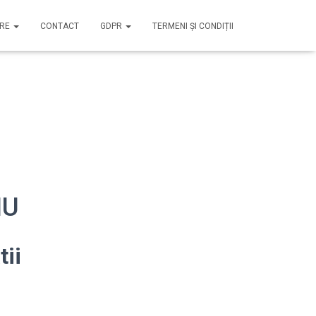
IRE
CONTACT
GDPR
TERMENI ȘI CONDIȚII
IU
tii