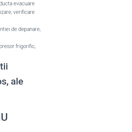
onducta evacuare
zare; verificare
ntiei de depanare,
resor frigorific,
tii
os, ale
IU