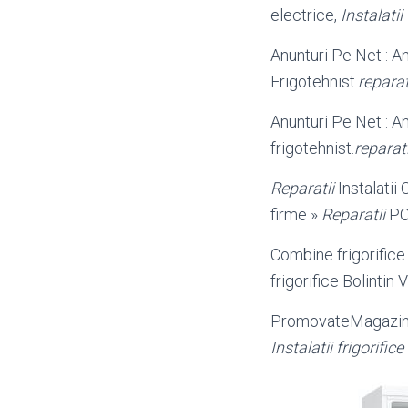
electrice,
Instalatii 
Anunturi Pe Net : An
Frigotehnist.
reparati
Anunturi Pe Net : A
frigotehnist.
reparati
Reparatii
Instalatii 
firme »
Reparatii
PC 
Combine frigorifice vi
frigorifice Bolintin 
PromovateMagazin i
Instalatii frigorific