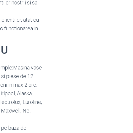
ilor nostrii si sa
clientilor, atat cu
oc functionarea in
IU
xemple:Masina vase
 si piese de 12
eni in max 2 ore.
irlpool, Alaska,
ectrolux, Euroline,
, Maxwell, Nei,
a pe baza de