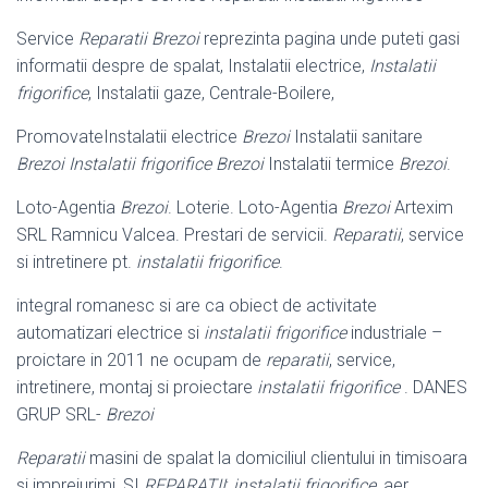
Service
Reparatii Brezoi
reprezinta pagina unde puteti gasi
informatii despre de spalat, Instalatii electrice,
Instalatii
frigorifice
, Instalatii gaze, Centrale-Boilere,
PromovateInstalatii electrice
Brezoi
Instalatii sanitare
Brezoi Instalatii frigorifice Brezoi
Instalatii termice
Brezoi
.
Loto-Agentia
Brezoi
. Loterie. Loto-Agentia
Brezoi
Artexim
SRL Ramnicu Valcea. Prestari de servicii.
Reparatii
, service
si intretinere pt.
instalatii frigorifice
.
integral romanesc si are ca obiect de activitate
automatizari electrice si
instalatii frigorifice
industriale –
proictare in 2011 ne ocupam de
reparatii
, service,
intretinere, montaj si proiectare
instalatii frigorifice
. DANES
GRUP SRL-
Brezoi
Reparatii
masini de spalat la domiciliul clientului in timisoara
si imprejurimi, SI
REPARATII
:
instalatii frigorifice
, aer