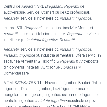
Centrul de
Reparatii
SRL
Dragasani
.
Reparatii
de
autovehicule. Service. Comert cu de uz profesional.
Reparatii
, service si intretinere pt.
instalatii frigorifice
.
Instpro SRL
Dragasani
. Instalatii de incalzire Montaj si
reparatii
pt. instalatii tehnico-sanitare.
Reparatii
, service si
intretinere pt.
instalatii frigorifice
.
Reparatii
Reparatii
, service si intretinere pt.
instalatii frigorifice
.
Instalatii frigorifice
pt. industria alimentara. Ofera servicii in
sectiunea Alimentar & Frigorific &
Reparatii
& Antrepozite
din domeniul Instalatii. Aurosor SRL
Dragasani
.
Comercializare
A.T.M.
REPARATII
S.R.L.- Navodari frigorifice Bauturi; Rafturi
frigorifice; Dulapuri frigorifice; Lazi frigorifice, insule
congelare si refrigerare;. frigorifica usi camere frigorifice
centrale frigorifice
instalatii frigorifice
industriale depozit
frigorific – Vitrine Frigorifice Mezeluri, INDONI FER –