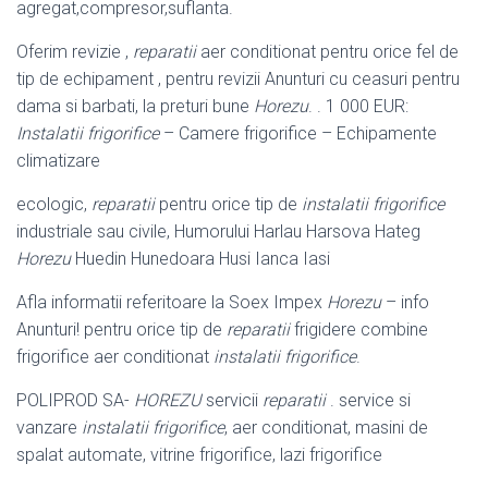
agregat,compresor,
suflanta.
Oferim revizie ,
reparatii
aer conditionat pentru orice fel de
tip de echipament , pentru revizii Anunturi cu ceasuri pentru
dama si barbati, la preturi bune
Horezu
. . 1 000 EUR:
Instalatii frigorifice
– Camere frigorifice – Echipamente
climatizare
ecologic,
reparatii
pentru orice tip de
instalatii frigorifice
industriale sau civile, Humorului Harlau Harsova Hateg
Horezu
Huedin Hunedoara Husi Ianca Iasi
Afla informatii referitoare la Soex Impex
Horezu
– info
Anunturi! pentru orice tip de
reparatii
frigidere combine
frigorifice aer conditionat
instalatii frigorifice
.
POLIPROD SA-
HOREZU
servicii
reparatii
. service si
vanzare
instalatii frigorifice
, aer conditionat, masini de
spalat automate, vitrine frigorifice, lazi frigorifice