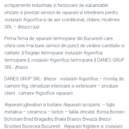
echipamente industriale si furnizoare de subansable .
vinzare si prestari servicii de
reparatii
si intretinere pentru
instalatii frigorifice
si de aer conditionat, chilere, Hodimex
SRL –
Brezoi
| jud.
Prima firma de
reparatii
termopane din Bucuresti care
ofera cele mai bune servicii din punct de vedere cantitativ si
calitativ. || Reglaje termopane
instalatii frigorifice
,
termopane ||
instalatii frigorifice
, termopane || DANES GRUP
SRL-
Brezoi
DANES GRUP SRL-
Brezoi
.
instalatii frigorifice
, – montaj de
camere frig, climatizari interioare si exterioare – produse
client . camere frigorifice
reparatii
.
Reparatii
jgheaburi si burlane
Reparatii
acoperis: – tigla
metalica – ceramica – beton – tabla zincata. Borsa Borsec
Botosani Brad Bragadiru Braila Brasov Breaza
Brezoi
Brosteni Bucecea Bucuresti .
Reparatii
frigidere si
instalatii