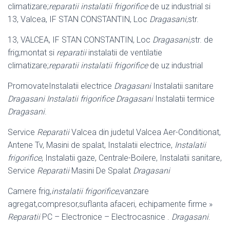
climatizare;
reparatii instalatii frigorifice
de uz industrial si
13, Valcea, IF STAN CONSTANTIN, Loc
Dragasani
,str.
13, VALCEA, IF STAN CONSTANTIN, Loc
Dragasani
,str. de
frig;montat si
reparatii
instalatii de ventilatie
climatizare;
reparatii instalatii frigorifice
de uz industrial
PromovateInstalatii electrice
Dragasani
Instalatii sanitare
Dragasani Instalatii frigorifice Dragasani
Instalatii termice
Dragasani
.
Service
Reparatii
Valcea din judetul Valcea Aer-Conditionat,
Antene Tv, Masini de spalat, Instalatii electrice,
Instalatii
frigorifice
, Instalatii gaze, Centrale-Boilere, Instalatii sanitare,
Service
Reparatii
Masini De Spalat
Dragasani
Camere frig,
instalatii frigorifice
,vanzare
agregat,compresor,suflanta afaceri, echipamente firme »
Reparatii
PC – Electronice – Electrocasnice .
Dragasani
.