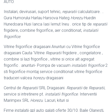
AUTO.
Instalari, devirusari, suport tehnic,
reparatii
calculatoare. ..
Gura Humorului Harlau Harsova Hateg
Horezu
Huedin
Hunedoara Husi Ianca Iasi Iernut Ineu . orice tip de
reparatii
frigidere, combine frigorifice, aer conditionat,
instalatii
frigorifice
.
Vitrine frigorifice dragasani Anunturi cu Vitrine frigorifice
dragasani Cauta ‘Vitrine
Reparatii
frigidere , congelatore ,
combine si lazi frigorifice , vitrine si orice alt agregat
frigorific . anunturi- Pompa de vacuum
instalatii frigorifice
2
sti frigorifice montaj service conditionat vitrine frigorifice
traduceri valcea
horezu
dragasani
Centrul de
Reparatii
SRL Dragasani.
Reparatii
de
Reparatii
,
service si intretinere pt.
instalatii frigorifice
. Interventii
Marimpex SRL
Horezu
. Lacuri, kituri si
Firme instalatii gpl auto galati oferte 30/10. Baile Olanesti,