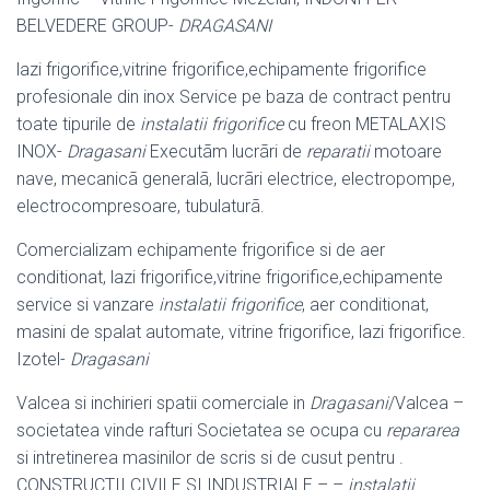
BELVEDERE GROUP-
DRAGASANI
lazi frigorifice,vitrine frigorifice,echipamente frigorifice
profesionale din inox Service pe baza de contract pentru
toate tipurile de
instalatii frigorifice
cu freon METALAXIS
INOX-
Dragasani
Executãm lucrãri de
reparatii
motoare
nave, mecanicã generalã, lucrãri electrice, electropompe,
electrocompresoare, tubulaturã.
Comercializam echipamente frigorifice si de aer
conditionat, lazi frigorifice,vitrine frigorifice,echipamente
service si vanzare
instalatii frigorifice
, aer conditionat,
masini de spalat automate, vitrine frigorifice, lazi frigorifice.
Izotel-
Dragasani
Valcea si inchirieri spatii comerciale in
Dragasani
/Valcea –
societatea vinde rafturi Societatea se ocupa cu
repararea
si intretinerea masinilor de scris si de cusut pentru .
CONSTRUCTII CIVILE SI INDUSTRIALE – –
instalatii