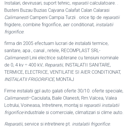
Instalari, devirusari, suport tehnic,
reparatii
calculatoare. .
Busteni Buzau Buzias Cajvana Calafat Calan Calarasi
Calimanesti
Campeni Campia Turzii . orice tip de
reparatii
frigidere, combine frigorifice, aer conditionat,
instalatii
frigorifice
.
firma din 2005 efectuam lucrari de instalatii termice,
sanitare, apa , canal , retele, RECOMPLAST SRL-
Calimanesti
Linii electrice subterane cu tensiuni nominale
de 0, 4 kv ÷ 400 kV;
Reparatii
, INSTALATII SANITARE,
TERMICE, ELECTRICE, VENTILATIE SI AIER CONDITIONAT,
INSTALATII FRIGORIFICE
, MONTAJ
Firme instalatii gpl auto galati oferte 30/10. oferte speciale,
Calimanesti
–
Caciulata, Baile Olanesti, Rm.Valcea, Valea
Lotrului, Voineasa, Intretinere, montaj si
reparatii instalatii
frigorifice
industriale si comerciale, climatizari si clime auto.
Reparatii
, service si intretinere pt.
instalatii frigorifice
.