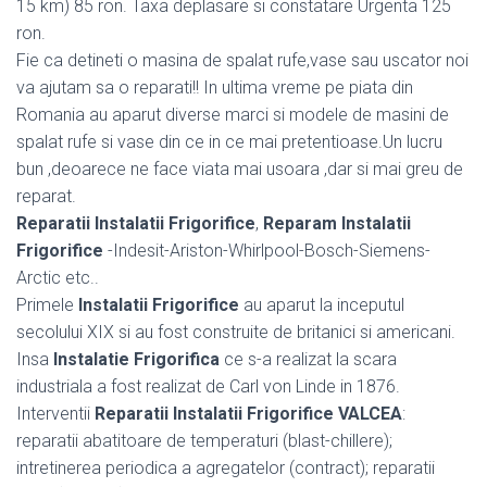
15 km) 85 ron. Taxa deplasare si constatare Urgenta 125
ron.
Fie ca detineti o masina de spalat rufe,vase sau uscator noi
va ajutam sa o reparati!! In ultima vreme pe piata din
Romania au aparut diverse marci si modele de masini de
spalat rufe si vase din ce in ce mai pretentioase.Un lucru
bun ,deoarece ne face viata mai usoara ,dar si mai greu de
reparat.
Reparatii Instalatii Frigorifice
,
Reparam Instalatii
Frigorifice
-Indesit-Ariston-Whirlpool-Bosch-Siemens-
Arctic etc..
Primele
Instalatii Frigorifice
au aparut la inceputul
secolului XIX si au fost construite de britanici si americani.
Insa
Instalatie Frigorifica
ce s-a realizat la scara
industriala a fost realizat de Carl von Linde in 1876.
Interventii
Reparatii Instalatii Frigorifice VALCEA
:
reparatii abatitoare de temperaturi (blast-chillere);
intretinerea periodica a agregatelor (contract); reparatii