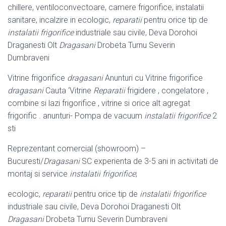
chillere, ventiloconvectoare, camere frigorifice, instalatii
sanitare, incalzire in ecologic,
reparatii
pentru orice tip de
instalatii frigorifice
industriale sau civile, Deva Dorohoi
Draganesti Olt
Dragasani
Drobeta Turnu Severin
Dumbraveni
Vitrine frigorifice
dragasani
Anunturi cu Vitrine frigorifice
dragasani
Cauta ‘Vitrine
Reparatii
frigidere , congelatore ,
combine si lazi frigorifice , vitrine si orice alt agregat
frigorific . anunturi- Pompa de vacuum
instalatii frigorifice
2
sti
Reprezentant comercial (showroom) –
Bucuresti/
Dragasani
SC experienta de 3
-5 ani in activitati de
montaj si service
instalatii frigorifice
;
ecologic,
reparatii
pentru orice tip de
instalatii frigorifice
industriale sau civile, Deva Dorohoi Draganesti Olt
Dragasani
Drobeta Turnu Severin Dumbraveni