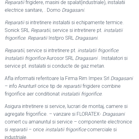
Reparatii
frigidere, masini de spalat(industriale), instalatii
electrice sanitare, . Domo
Dragasani
.
Reparatii
si intretinere instalatii si echipamente termice.
Sonick SRL
Reparatii
, service si intretinere pt.
instalatii
frigorifice
.
Reparatii
Instpro SRL
Dragasani
.
Reparatii
, service si intretinere pt.
instalatii frigorifice
.
Instalatii frigorifice
Aurosor SRL
Dragasani
. Instalatori si
service pt. instalatii si conducte de gaz metan.
Afla informatii referitoare la Firma Rim Impex Srl
Dragasani
– info Anunturi! orice tip de
reparatii
frigidere combine
frigorifice aer conditionat
instalatii frigorifice
.
Asigura intretinere si service, lucrari de montaj, camere si
agregate frigorifice. – vanzare si FLORATEX-
Dragasani
comert cu amanuntul si service – componente electronice
si
reparatii
– orice
instalatii frigorifice
comerciale si
industriale.