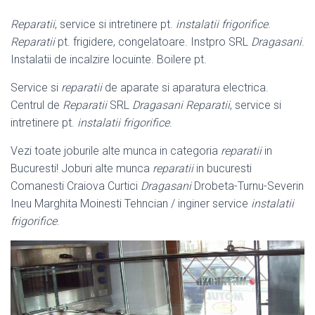
Reparatii
, service si intretinere pt.
instalatii frigorifice
.
Reparatii
pt. frigidere, congelatoare. Instpro SRL
Dragasani
.
Instalatii de incalzire locuinte. Boilere pt.
Service si
reparatii
de aparate si aparatura electrica.
Centrul de
Reparatii
SRL
Dragasani
Reparatii
, service si
intretinere pt.
instalatii frigorifice
.
Vezi toate joburile alte munca in categoria
reparatii
in
Bucuresti! Joburi alte munca
reparatii
in bucuresti
Comanesti Craiova Curtici
Dragasani
Drobeta-
Turnu-Severin
Ineu Marghita Moinesti Tehncian / inginer service
instalatii
frigorifice
.