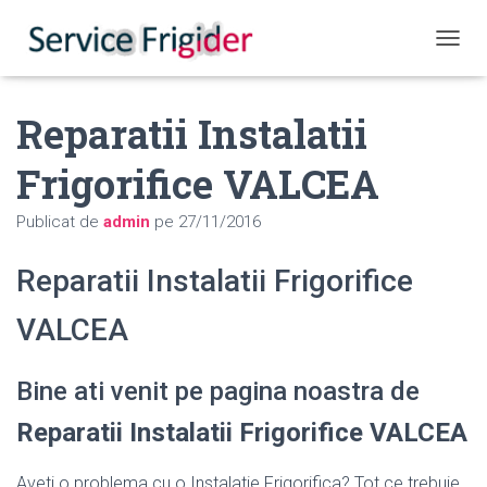
COMUT
Reparatii Instalatii
Frigorifice VALCEA
Publicat de
admin
pe
27/11/2016
Reparatii Instalatii Frigorifice
VALCEA
Bine ati venit pe pagina noastra de
Reparatii Instalatii Frigorifice VALCEA
Aveti o problema cu o Instalatie Frigorifica? Tot ce trebuie