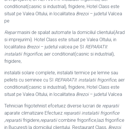
conditionat(casnic si industrial), frigidere, Hotel Class este
situat pe Valea Oltului, in localitatea
Brezoi
– judetul Valcea
pe
Repar
masini de spalat automate la domiciliul clientului(Arad
si imprejurimi). Hotel Class este situat pe Valea Oltului, in
localitatea
Brezoi
– judetul valcea pe SI
REPARATII
:
instalatii frigorifice
, aer conditionat(casnic si industrial),
frigidere,
instalatii solare complete, instalatii termice pe lemne sau
pellets cu seminee cu SI
REPARATII
:
instalatii frigorifice
, aer
conditionat(casnic si industrial), frigidere, Hotel Class este
situat pe Valea Oltului, in localitatea
Brezoi
– judetul Valcea
Tehnician frigotehnist efcetuez diverse lucrari de
reparatii
aparate climatizare Efectuez
reparatii instalatii frigorifice
,
reparatii
frigidere,
reparatii
combine frigorifice,lazi frigorifice
in Bucuresti la domiciliul clientului. Restaurant Class,
Brezoi
.