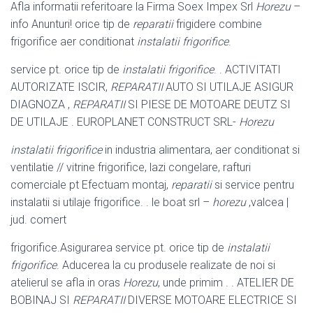
Afla informatii referitoare la Firma Soex Impex Srl
Horezu
–
info Anunturi! orice tip de
reparatii
frigidere combine
frigorifice aer conditionat
instalatii frigorifice
.
service pt. orice tip de
instalatii frigorifice
. . ACTIVITATI
AUTORIZATE ISCIR,
REPARATII
AUTO SI UTILAJE ASIGUR
DIAGNOZA ,
REPARATII
SI PIESE DE MOTOARE DEUTZ SI
DE UTILAJE . EUROPLANET CONSTRUCT SRL-
Horezu
instalatii frigorifice
in industria alimentara, aer conditionat si
ventilatie // vitrine frigorifice, lazi congelare, rafturi
comerciale pt Efectuam montaj,
reparatii
si service pentru
instalatii si utilaje frigorifice. . le boat srl –
horezu
,valcea |
jud. comert
frigorifice.Asigurarea service pt. orice tip de
instalatii
frigorifice
. Aducerea la cu produsele realizate de noi si
atelierul se afla in oras
Horezu
, unde primim . . ATELIER DE
BOBINAJ SI
REPARATII
DIVERSE MOTOARE ELECTRICE SI