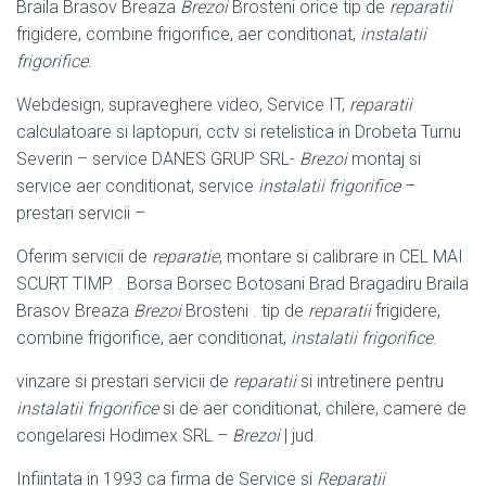
Braila Brasov Breaza
Brezoi
Brosteni orice tip de
reparatii
frigidere, combine frigorifice, aer conditionat,
instalatii
frigorifice
.
Webdesign, supraveghere video, Service IT,
reparatii
calculatoare si laptopuri, cctv si retelistica in Drobeta Turnu
Severin – service DANES GRUP SRL-
Brezoi
montaj si
service aer conditionat, service
instalatii frigorifice
–
prestari servicii –
Oferim servicii de
reparatie
, montare si calibrare in CEL MAI
SCURT TIMP. . Borsa Borsec Botosani Brad Bragadiru Braila
Brasov Breaza
Brezoi
Brosteni . tip de
reparatii
frigidere,
combine frigorifice, aer conditionat,
instalatii frigorifice
.
vinzare si prestari servicii de
reparatii
si intretinere pentru
instalatii frigorifice
si de aer conditionat, chilere, camere de
congelaresi Hodimex SRL –
Brezoi
| jud.
Infiintata in 1993 ca firma de Service si
Reparatii