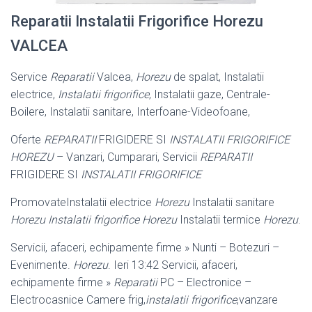
Reparatii Instalatii Frigorifice Horezu
VALCEA
Service
Reparatii
Valcea,
Horezu
de spalat, Instalatii
electrice,
Instalatii frigorifice
, Instalatii gaze, Centrale-
Boilere, Instalatii sanitare, Interfoane-
Videofoane,
Oferte
REPARATII
FRIGIDERE SI
INSTALATII FRIGORIFICE
HOREZU
– Vanzari, Cumparari, Servicii
REPARATII
FRIGIDERE SI
INSTALATII FRIGORIFICE
PromovateInstalatii electrice
Horezu
Instalatii sanitare
Horezu Instalatii frigorifice Horezu
Instalatii termice
Horezu
.
Servicii, afaceri, echipamente firme » Nunti – Botezuri –
Evenimente.
Horezu
. Ieri 13:42 Servicii, afaceri,
echipamente firme »
Reparatii
PC – Electronice –
Electrocasnice Camere frig,
instalatii frigorifice
,vanzare