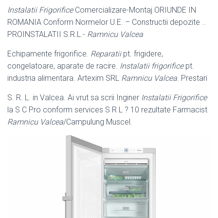
Instalatii Frigorifice
Comercializare-Montaj ORIUNDE IN
ROMANIA Conform Normelor U.E. – Constructii depozite ..
PROINSTALATII S.R.L.-
Ramnicu Valcea
Echipamente frigorifice.
Reparatii
pt. frigidere,
congelatoare, aparate de racire.
Instalatii frigorifice
pt.
industria alimentara. Artexim SRL
Ramnicu Valcea
. Prestari
S. R. L. in Valcea. Ai vrut sa scrii Inginer
Instalatii Frigorifice
la S C Pro conform services S R L ? 10 rezultate Farmacist
Ramnicu Valcea
/Campulung Muscel.