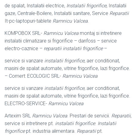
de spalat, Instalatii electrice,
Instalatii frigorifice
, Instalatii
gaze, Centrale-
Boilere, Instalatii sanitare, Service
Reparatii
It-pc-laptopuri-tablete
Ramnicu Valcea
.
KOMPOBOX SRL-
Ramnicu Valcea
montaj si intretinere
instalatii climatizare si frigorifice – danfoss – service
electro-caznice –
reparatii instalatii frigorifice
–
service si vanzare
instalatii frigorifice
, aer conditionat,
masini de spalat automate, vitrine frigorifice, lazi frigorifice.
– Comert: ECOLOGIC SRL-
Ramnicu Valcea
service si vanzare
instalatii frigorifice
, aer conditionat,
masini de spalat automate, vitrine frigorifice, lazi frigorifice.
ELECTRO-SERVICE-
Ramnicu Valcea
Artexim SRL
Ramnicu Valcea
. Prestari de servicii.
Reparatii
,
service si intretinere pt.
instalatii frigorifice
.
Instalatii
frigorifice
pt. industria alimentara.
Reparatii
pt.